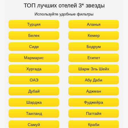
ТОП лучших отелей 3* звезды
Используйте удобные фильтры
Турция
Аланья
Белек
Кемер
Сиде
Бодрум
Мармарис
Египет
Хургада
Шарм Эль Шейх
ОАЭ
Абу Даби
Дубай
Аджман
Шарджа
Фуджейра
Таиланд
Паттайя
Самуй
Краби