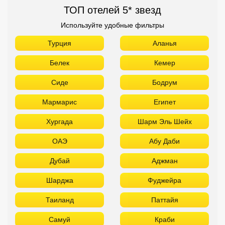
ТОП отелей 5* звезд
Используйте удобные фильтры
Турция
Аланья
Белек
Кемер
Сиде
Бодрум
Мармарис
Египет
Хургада
Шарм Эль Шейх
ОАЭ
Абу Даби
Дубай
Аджман
Шарджа
Фуджейра
Таиланд
Паттайя
Самуй
Краби