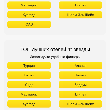
Мармарис
Египет
Хургада
Шарм Эль Шейх
ОАЭ
ТОП лучших отелей 4* звезды
Используйте удобные фильтры
Турция
Аланья
Белек
Кемер
Сиде
Бодрум
Мармарис
Египет
Хургада
Шарм Эль Шейх