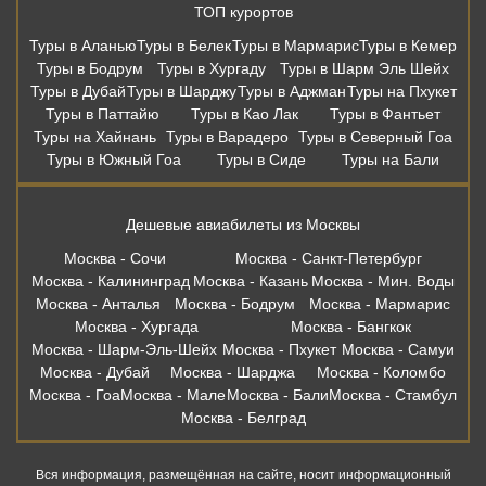
ТОП курортов
Туры в Аланью
Туры в Белек
Туры в Мармарис
Туры в Кемер
Туры в Бодрум
Туры в Хургаду
Туры в Шарм Эль Шейх
Туры в Дубай
Туры в Шарджу
Туры в Аджман
Туры на Пхукет
Туры в Паттайю
Туры в Као Лак
Туры в Фантьет
Туры на Хайнань
Туры в Варадеро
Туры в Северный Гоа
Туры в Южный Гоа
Туры в Сиде
Туры на Бали
Дешевые авиабилеты из Москвы
Москва - Сочи
Москва - Санкт-Петербург
Москва - Калининград
Москва - Казань
Москва - Мин. Воды
Москва - Анталья
Москва - Бодрум
Москва - Мармарис
Москва - Хургада
Москва - Бангкок
Москва - Шарм-Эль-Шейх
Москва - Пхукет
Москва - Самуи
Москва - Дубай
Москва - Шарджа
Москва - Коломбо
Москва - Гоа
Москва - Мале
Москва - Бали
Москва - Стамбул
Москва - Белград
Вся информация, размещённая на сайте, носит информационный