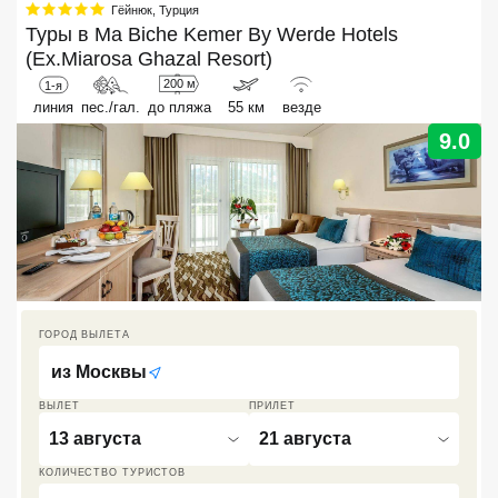
Гёйнюк
,
Турция
Туры в
Кав Мин Воды
Ma Biche Kemer By Werde Hotels
(Ex.Miarosa Ghazal Resort)
Экскурсионные туры
200 м
1-я
линия
пес./гал.
до пляжа
55 км
везде
VIP отели 5 звезд
9.0
ТОП 10 лучших отелей 5*
ТОП 10 недорогих отелей
5*
Лучшие отели 4* звезды
ГОРОД ВЫЛЕТА
Недорогие отели 4*
звезды
из
Москвы
ВЫЛЕТ
ПРИЛЕТ
Лучшие отели 3* звезды
13 августа
21 августа
Недорогие отели 3*
КОЛИЧЕСТВО ТУРИСТОВ
звезды