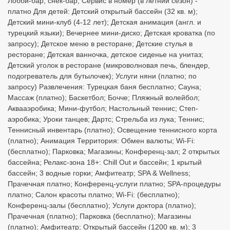
Лобби-бар, снек-бар; Сервис в номер (в летний сезон) -
платно Для детей: Детский открытый бассейн (32 кв. м);
Детский мини-клуб (4-12 лет); Детская анимация (англ. и
турецкий языки); Вечернее мини-диско; Детская кроватка (по
запросу); Детское меню в ресторане; Детские стулья в
ресторане; Детская ванночка, детское сиденье на унитаз;
Детский уголок в ресторане (микроволновая печь, блендер,
подогреватель для бутылочек); Услуги няни (платно; по
запросу) Развлечения: Турецкая баня бесплатно; Сауна;
Массаж (платно); Баскетбол; Бочче; Пляжный волейбол;
Аквааэробика; Мини-футбол; Настольный теннис; Степ-
аэробика; Уроки танцев; Дартс; Стрельба из лука; Теннис;
Теннисный инвентарь (платно); Освещение теннисного корта
(платно); Анимация Территория: Обмен валюты; Wi-Fi:
(бесплатно); Парковка; Магазины; Конференц-зал; 2 открытых
бассейна; Релакс-зона 18+: Chill Out и бассейн; 1 крытый
бассейн; 3 водные горки; Амфитеатр; SPA & Wellness;
Прачечная платно; Конференц-услуги платно; SPA-процедуры
платно; Салон красоты платно; Wi-Fi: (бесплатно);
Конференц-залы (бесплатно); Услуги доктора (платно);
Прачечная (платно); Парковка (бесплатно); Магазины
(платно); Амфитеатр; Открытый бассейн (1200 кв. м); 3