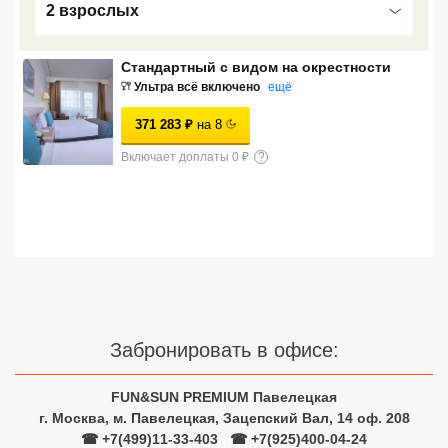
2 взрослых
Сетевые отели Турции
Сетевые отели Египта
Стандартный с видом на окрестности
Ультра всё включено
ещё
Сетевые отели ОАЭ
371 283
₽
на
8
Сетевые отели Таиланда
Включает доплаты 0 ₽
?
Сетевые отели Шри Ланки
Сетевые отели Вьетнама
Сетевые отели Мальдив
Забронировать в офисе:
Сетевые отели Бали
FUN&SUN PREMIUM Павелецкая
Сетевые отели Сейшел
г. Москва, м. Павелецкая, Зацепский Вал, 14 оф. 208
☎ +7(499)11-33-403
|
☎ +7(925)400-04-24
Сетевые отели Маврикия