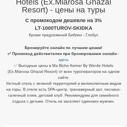
Hotels (Ex.Miarosa Ghazal
Resort) - цены на туры
Египет
C промокодом дешевле на 3%
Куба
LT-1000TUROV-SKIDKA
Шри Ланка
Кроме предложений Библио - Глобус
Бали
Бронируйте онлайн по лучшим ценам!
✅ Промокод действителен при бронировании онлайн
-
Вьетнам
здесь
✅ Выгодные цены в Ma Biche Kemer By Werde Hotels
Хайнань
(Ex.Miarosa Ghazal Resort) от всех туроператоров на одном
сайте.
Северный Гоа
Уютный отель с зеленой территорией и великолепным видом
на горы. В отеле есть SPA-центр, тренажерный зал, песчано-
Южный Гоа
галечный пляж, детский клуб. Рекомендуем для семейного
Занзибар
отдыха с детьми. Отель не заселяет одиноких мужчин.
Абхазия
Большой Сочи