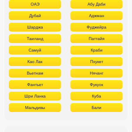
ОАЭ
Абу Даби
Дубай
Аджман
Шарджа
Фуджейра
Таиланд
Паттайя
Самуй
Краби
Као Лак
Пхукет
Вьетнам
Нячанг
Фантьет
Фукуок
Шри Ланка
Куба
Мальдивы
Бали