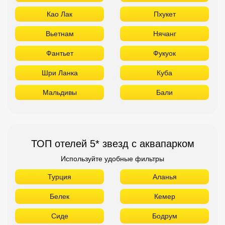
Као Лак
Пхукет
Вьетнам
Нячанг
Фантьет
Фукуок
Шри Ланка
Куба
Мальдивы
Бали
ТОП отелей 5* звезд с аквапарком
Используйте удобные фильтры
Турция
Аланья
Белек
Кемер
Сиде
Бодрум