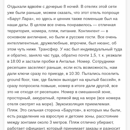
Отдыхали вдвоём с дочерью 8 ночей. В отелях этой сети
уже были раньше, можем сказать, что этот отель попроще
«Барут Лара», но здесь и ценник также поменьше был на
наши даты. В целом все очень понравилось — отличная
территория, номера, пляж, питание. Контингент — в
основном англичане, но были и русские гости. Все очень
интеллигентные, дружелюбные, впрочем, был нюанс, об
этом чуть ниже. Трансфер. У нас был индивидуальный туда
и обратно, заняло час туда, обратно почти 1,5, т. к. уезжали
в 18:00 и застали пробки в Анталье. Номер. Сотрудники
ресепшен заселяют раньше, если есть возможность, нам
дали ключи сразу по приезде, в 10:30. Пытались поселить
ground floor, там, где балкон выходит на крытый бассейн, я
сразу попросила повыше, номер в итоге дали другой, все
это не отходя от ресепшен. Номер в смешанной зоне,
просторный, аккуратный, прямой вид на море (все номера
отеля смотрят на море). Звукоизоляция приемлемая.
Пляж. Это сильная сторона «Барутов», в которых мы были,
есть разделение на взрослую и детские зоны, расстояние
между зонтами около 3 метров. Пляж отлично убирают,
работает официант, который принимает заказы и разносит