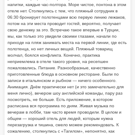
напитки, каждые час-полтора. Море чистое, понтона в этом
отеле нет. Столкнулись с тем, что пляжный сотрудник в
06:30 бронирует полотенцами всю первую линию лежаков,
потом на эти места проводит гостей, вероятно, получает
свою денежку за это. Встречаю такое впервые в Турции,
мы, как только это увидели своими глазами, начали по
приходе на пляж занимать места на первой линии, где есть
полотенца, но нет личных вещей. Пляжный товарищ
молчал, боялся конфликта. Конечно, практика
неприемлема в отеле такого уровня, на ресепшен
пожаловались. Питание. Разнообразные, качественно
приготовленные блюда в основном ресторане. Были по
записи в итальянском и рыбном — ничего особенного.
Анимация. Днём практически нет (и это замечательно для
меня лично), вечером шоу английской команды, пару раз
посмотреть, не больше. Есть приложение, в котором
расписана вся программа по дням. Живая музыка по
вечерам в лобби, там часто время проводили. В целом и
общем — хороший отель для людей, которым нужна
перезагрузка и тишина, смело можем рекомендовать. К
сожалению, столкнулись с «Тагилом», непонятно, как