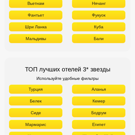
Вьетнам
Нячанг
Фантьет
Фукуок
Шри Ланка
Куба
Мальдивы
Бали
ТОП лучших отелей 3* звезды
Используйте удобные фильтры
Турция
Аланья
Белек
Кемер
Сиде
Бодрум
Мармарис
Египет