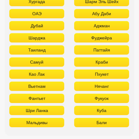
Хургада
Шарм Эль Шейх
ОАЭ
Абу Даби
Дубай
Аджман
Шарджа
Фуджейра
Таиланд
Паттайя
Самуй
Краби
Као Лак
Пхукет
Вьетнам
Нячанг
Фантьет
Фукуок
Шри Ланка
Куба
Мальдивы
Бали