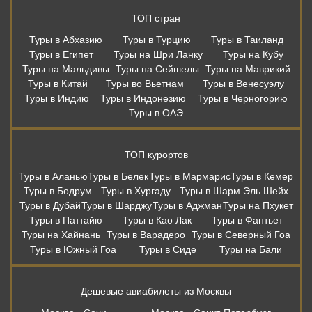
ТОП стран
Туры в Абхазию
Туры в Турцию
Туры в Таиланд
Туры в Египет
Туры на Шри Ланку
Туры на Кубу
Туры на Мальдивы
Туры на Сейшелы
Туры на Маврикий
Туры в Китай
Туры во Вьетнам
Туры в Венесуэлу
Туры в Индию
Туры в Индонезию
Туры в Черногорию
Туры в ОАЭ
ТОП курортов
Туры в Аланью
Туры в Белек
Туры в Мармарис
Туры в Кемер
Туры в Бодрум
Туры в Хургаду
Туры в Шарм Эль Шейх
Туры в Дубай
Туры в Шарджу
Туры в Аджман
Туры на Пхукет
Туры в Паттайю
Туры в Као Лак
Туры в Фантьет
Туры на Хайнань
Туры в Варадеро
Туры в Северный Гоа
Туры в Южный Гоа
Туры в Сиде
Туры на Бали
Дешевые авиабилеты из Москвы