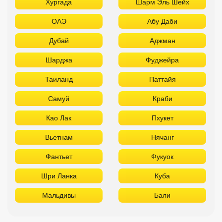
Хургада
Шарм Эль Шейх
ОАЭ
Абу Даби
Дубай
Аджман
Шарджа
Фуджейра
Таиланд
Паттайя
Самуй
Краби
Као Лак
Пхукет
Вьетнам
Нячанг
Фантьет
Фукуок
Шри Ланка
Куба
Мальдивы
Бали