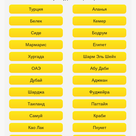
Турция
Аланья
Белек
Кемер
Сиде
Бодрум
Мармарис
Египет
Хургада
Шарм Эль Шейх
ОАЭ
Абу Даби
Дубай
Аджман
Шарджа
Фуджейра
Таиланд
Паттайя
Самуй
Краби
Као Лак
Пхукет