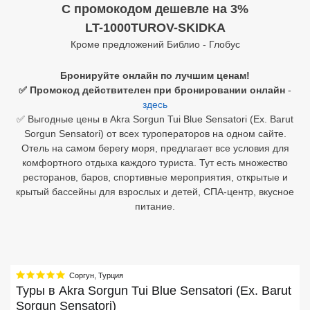
C промокодом дешевле на 3%
Египет
LT-1000TUROV-SKIDKA
Кроме предложений Библио - Глобус
Куба
Бронируйте онлайн по лучшим ценам!
Шри Ланка
✅ Промокод действителен при бронировании онлайн
-
здесь
Бали
✅ Выгодные цены в Akra Sorgun Tui Blue Sensatori (Ex. Barut
Sorgun Sensatori) от всех туроператоров на одном сайте.
Вьетнам
Отель на самом берегу моря, предлагает все условия для
комфортного отдыха каждого туриста. Тут есть множество
Хайнань
ресторанов, баров, спортивные мероприятия, открытые и
крытый бассейны для взрослых и детей, СПА-центр, вкусное
Северный Гоа
питание.
Южный Гоа
Занзибар
Абхазия
Соргун
,
Турция
Туры в
Akra Sorgun Tui Blue Sensatori (Ex. Barut
Большой Сочи
Sorgun Sensatori)