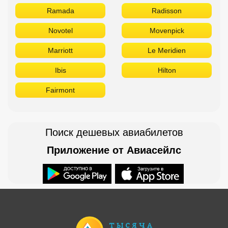
Ramada
Radisson
Novotel
Movenpick
Marriott
Le Meridien
Ibis
Hilton
Fairmont
Поиск дешевых авиабилетов
Приложение от Авиасейлс
Доступно в
Загрузите в