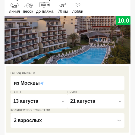
100 м
1-я
Кав Мин Воды
линия
песок
до пляжа
70 км
лобби
10.0
Экскурсионные туры
VIP отели 5 звезд
ТОП 10 лучших отелей 5*
ТОП 10 недорогих отелей
5*
ГОРОД ВЫЛЕТА
Лучшие отели 4* звезды
из
Москвы
Недорогие отели 4*
ВЫЛЕТ
ПРИЛЕТ
звезды
13 августа
21 августа
Лучшие отели 3* звезды
КОЛИЧЕСТВО ТУРИСТОВ
2 взрослых
Недорогие отели 3*
звезды