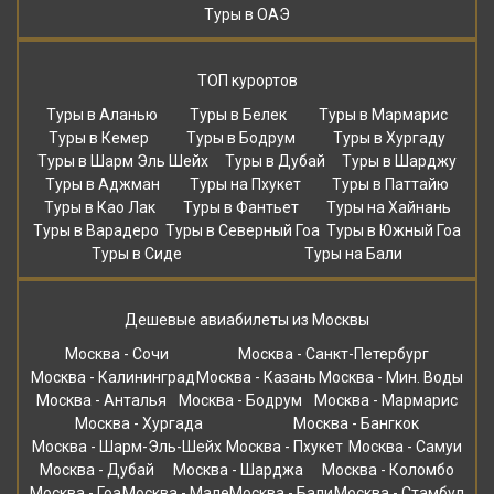
Туры в ОАЭ
ТОП курортов
Туры в Аланью
Туры в Белек
Туры в Мармарис
Туры в Кемер
Туры в Бодрум
Туры в Хургаду
Туры в Шарм Эль Шейх
Туры в Дубай
Туры в Шарджу
Туры в Аджман
Туры на Пхукет
Туры в Паттайю
Туры в Као Лак
Туры в Фантьет
Туры на Хайнань
Туры в Варадеро
Туры в Северный Гоа
Туры в Южный Гоа
Туры в Сиде
Туры на Бали
Дешевые авиабилеты из Москвы
Москва - Сочи
Москва - Санкт-Петербург
Москва - Калининград
Москва - Казань
Москва - Мин. Воды
Москва - Анталья
Москва - Бодрум
Москва - Мармарис
Москва - Хургада
Москва - Бангкок
Москва - Шарм-Эль-Шейх
Москва - Пхукет
Москва - Самуи
Москва - Дубай
Москва - Шарджа
Москва - Коломбо
Москва - Гоа
Москва - Мале
Москва - Бали
Москва - Стамбул