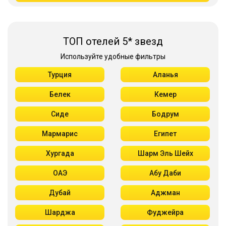
ТОП отелей 5* звезд
Используйте удобные фильтры
Турция
Аланья
Белек
Кемер
Сиде
Бодрум
Мармарис
Египет
Хургада
Шарм Эль Шейх
ОАЭ
Абу Даби
Дубай
Аджман
Шарджа
Фуджейра