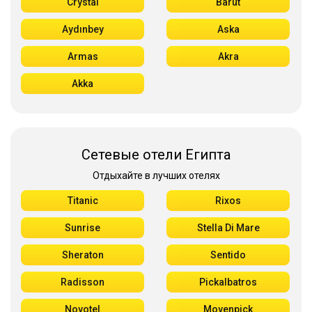
Crystal
Barut
Aydınbey
Aska
Armas
Akra
Akka
Сетевые отели Египта
Отдыхайте в лучших отелях
Titanic
Rixos
Sunrise
Stella Di Mare
Sheraton
Sentido
Radisson
Pickalbatros
Novotel
Movenpick