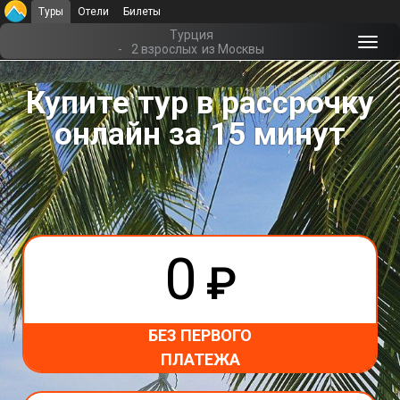
Туры
Отели
Билеты
Главная
Турция
-
2 взрослых
из Москвы
Купите тур в рассрочку
онлайн за 15 минут
0
₽
БЕЗ ПЕРВОГО
ПЛАТЕЖА