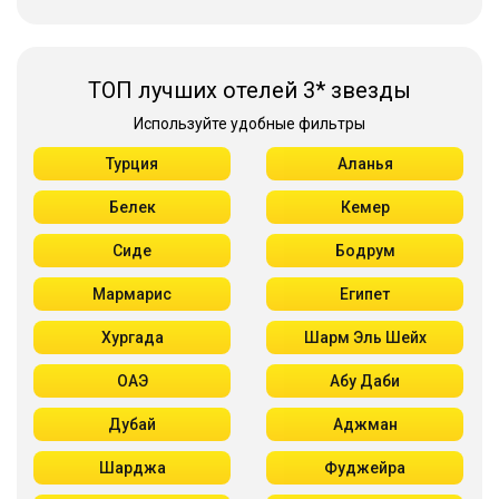
ТОП лучших отелей 3* звезды
Используйте удобные фильтры
Турция
Аланья
Белек
Кемер
Сиде
Бодрум
Мармарис
Египет
Хургада
Шарм Эль Шейх
ОАЭ
Абу Даби
Дубай
Аджман
Шарджа
Фуджейра