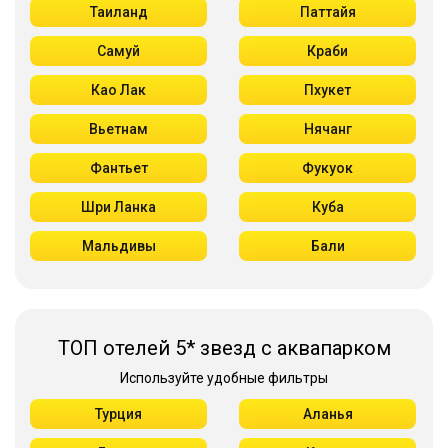
Таиланд
Паттайя
Самуй
Краби
Као Лак
Пхукет
Вьетнам
Нячанг
Фантьет
Фукуок
Шри Ланка
Куба
Мальдивы
Бали
ТОП отелей 5* звезд с аквапарком
Используйте удобные фильтры
Турция
Аланья