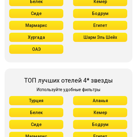
Белек
Кемер
Сиде
Бодрум
Мармарис
Египет
Хургада
Шарм Эль Шейх
ОАЭ
ТОП лучших отелей 4* звезды
Используйте удобные фильтры
Турция
Аланья
Белек
Кемер
Сиде
Бодрум
Мармарис
Египет