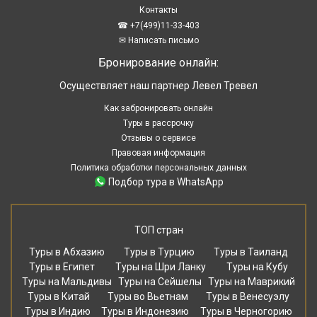
Контакты
☎ +7(499)11-33-403
✉ Написать письмо
Бронирование онлайн:
Осуществляет наш партнер Левел Тревел
Как забронировать онлайн
Туры в рассрочку
Отзывы о сервисе
Правовая информация
Политика обработки персональных данных
Подбор тура в WhatsApp
ТОП стран
Туры в Абхазию
Туры в Турцию
Туры в Таиланд
Туры в Египет
Туры на Шри Ланку
Туры на Кубу
Туры на Мальдивы
Туры на Сейшелы
Туры на Маврикий
Туры в Китай
Туры во Вьетнам
Туры в Венесуэлу
Туры в Индию
Туры в Индонезию
Туры в Черногорию