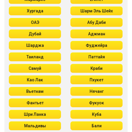
Хургада
Шарм Эль Шейх
ОАЭ
Абу Даби
Дубай
Аджман
Шарджа
Фуджейра
Таиланд
Паттайя
Самуй
Краби
Као Лак
Пхукет
Вьетнам
Нячанг
Фантьет
Фукуок
Шри Ланка
Куба
Мальдивы
Бали