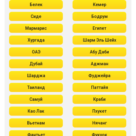
Белек
Кемер
Сиде
Бодрум
Мармарис
Египет
Хургада
Шарм Эль Шейх
ОАЭ
Абу Даби
Дубай
Аджман
Шарджа
Фуджейра
Таиланд
Паттайя
Самуй
Краби
Као Лак
Пхукет
Вьетнам
Нячанг
Фантьет
Фукуок