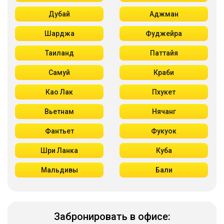
Дубай
Аджман
Шарджа
Фуджейра
Таиланд
Паттайя
Самуй
Краби
Као Лак
Пхукет
Вьетнам
Нячанг
Фантьет
Фукуок
Шри Ланка
Куба
Мальдивы
Бали
Забронировать в офисе: