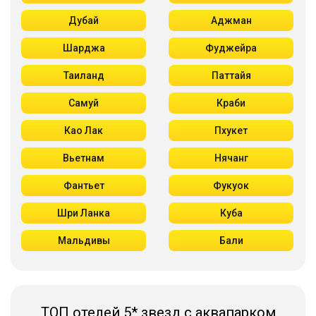
Дубай
Аджман
Шарджа
Фуджейра
Таиланд
Паттайя
Самуй
Краби
Као Лак
Пхукет
Вьетнам
Нячанг
Фантьет
Фукуок
Шри Ланка
Куба
Мальдивы
Бали
ТОП отелей 5* звезд с аквапарком