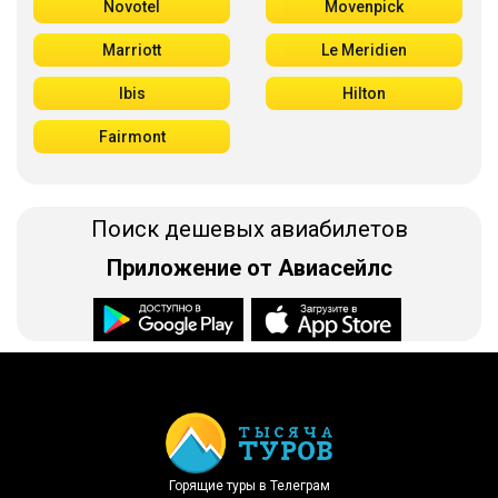
Novotel
Movenpick
Marriott
Le Meridien
Ibis
Hilton
Fairmont
Поиск дешевых авиабилетов
Приложение от Авиасейлс
Доступно в
Загрузите в
Горящие туры в Телеграм