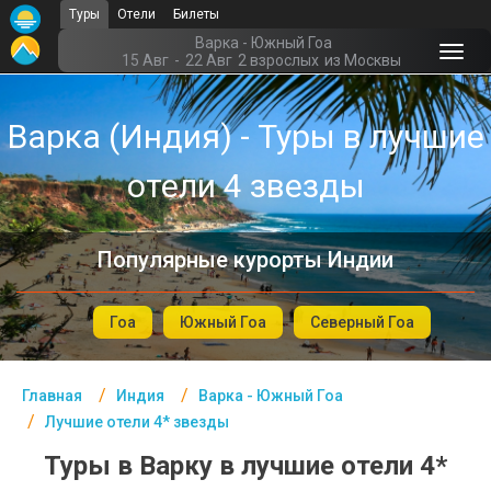
Туры
Отели
Билеты
Главная
Варка - Южный Гоа
15 Авг
-
22 Авг
2 взрослых
из Москвы
Индия- Курорты
Варка (Индия) - Туры в лучшие
Офис г. Москва
отели 4 звезды
Помощь
Подборки отелей
Популярные курорты Индии
Турция
Таиланд
Гоа
Южный Гоа
Северный Гоа
ОАЭ
Главная
Индия
Варка - Южный Гоа
Египет
Лучшие отели 4* звезды
Куба
Туры в Варку в лучшие отели 4*
Шри Ланка