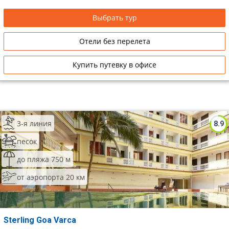
Сетевые отели Таиланда
Выбрать тур
Отели без перелета
Сетевые отели Шри Ланки
Купить путевку в офисе
Сетевые отели Вьетнама
Сетевые отели Мальдив
3-я линия
Сетевые отели Бали
8.9
песок
Сетевые отели Сейшел
до пляжа 750 м
Сетевые отели Маврикия
от аэропорта 20 км
Sterling Goa Varca