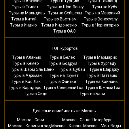
Туры в Абхазию
Туры в Турцию
Туры в Таиланд
Туры в Египет
Туры на Шри Ланку
Туры на Кубу
Туры на Мальдивы
Туры на Сейшелы
Туры на Маврикий
Туры в Китай
Туры во Вьетнам
Туры в Венесуэлу
Туры в Индию
Туры в Индонезию
Туры в Черногорию
Туры в ОАЭ
ТОП курортов
Туры в Аланью
Туры в Белек
Туры в Мармарис
Туры в Кемер
Туры в Бодрум
Туры в Хургаду
Туры в Шарм Эль Шейх
Туры в Дубай
Туры в Шарджу
Туры в Аджман
Туры на Пхукет
Туры в Паттайю
Туры в Као Лак
Туры в Фантьет
Туры на Хайнань
Туры в Варадеро
Туры в Северный Гоа
Туры в Южный Гоа
Туры в Сиде
Туры на Бали
Дешевые авиабилеты из Москвы
Москва - Сочи
Москва - Санкт-Петербург
Москва - Калининград
Москва - Казань
Москва - Мин. Воды