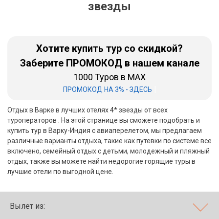
звезды
Бали
Вьетнам
Хотите купить тур со скидкой?
Хайнань
Заберите ПРОМОКОД в нашем канале
1000 Туров в MAX
Северный Гоа
|
ПРОМОКОД НА 3% - ЗДЕСЬ
Южный Гоа
Отдых в Варке в лучших отелях 4* звезды от всех
Занзибар
туроператоров . На этой странице вы сможете подобрать и
купить тур в Варку-Индия с авиаперелетом, мы предлагаем
Абхазия
различные варианты отдыха, такие как путевки по системе все
включено, семейный отдых с детьми, молодежный и пляжный
Большой Сочи
отдых, также вы можете найти недорогие горящие туры в
лучшие отели по выгодной цене.
Кав Мин Воды
Экскурсионные туры
Вылет из:
VIP отели 5 звезд