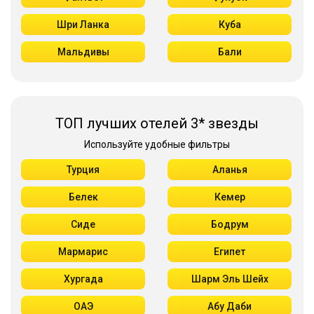
Шри Ланка
Куба
Мальдивы
Бали
ТОП лучших отелей 3* звезды
Используйте удобные фильтры
Турция
Аланья
Белек
Кемер
Сиде
Бодрум
Мармарис
Египет
Хургада
Шарм Эль Шейх
ОАЭ
Абу Даби