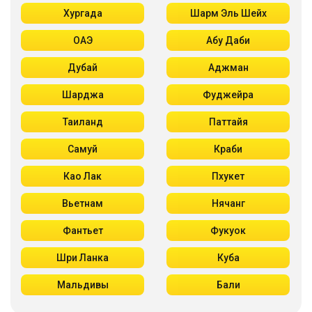
Хургада
Шарм Эль Шейх
ОАЭ
Абу Даби
Дубай
Аджман
Шарджа
Фуджейра
Таиланд
Паттайя
Самуй
Краби
Као Лак
Пхукет
Вьетнам
Нячанг
Фантьет
Фукуок
Шри Ланка
Куба
Мальдивы
Бали