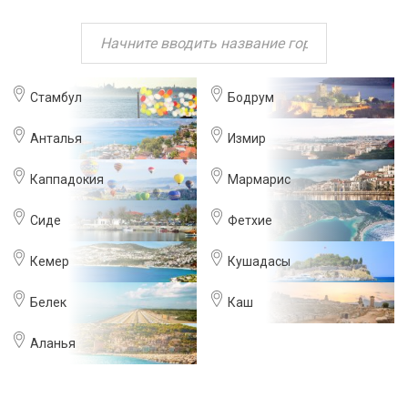
Стамбул
Бодрум
Анталья
Измир
Каппадокия
Мармарис
Сиде
Фетхие
Кемер
Кушадасы
Белек
Каш
Аланья