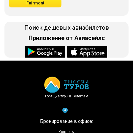
Fairmont
Поиск дешевых авиабилетов
Приложение от Авиасейлс
Доступно в
Загрузите в
Горящие туры в Телеграм
Бронирование в офисе:
Контакты