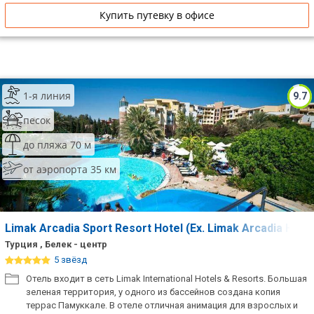
Купить путевку в офисе
1-я линия
9.7
песок
до пляжа 70 м
от аэропорта 35 км
Limak Arcadia Sport Resort Hotel (Ex. Limak Arcadia Hote
Турция , Белек - центр
5 звёзд
Отель входит в сеть Limak International Hotels & Resorts. Большая
зеленая территория, у одного из бассейнов создана копия
террас Памуккале. В отеле отличная анимация для взрослых и