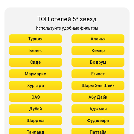
ТОП отелей 5* звезд
Используйте удобные фильтры
Турция
Аланья
Белек
Кемер
Сиде
Бодрум
Мармарис
Египет
Хургада
Шарм Эль Шейх
ОАЭ
Абу Даби
Дубай
Аджман
Шарджа
Фуджейра
Таиланд
Паттайя