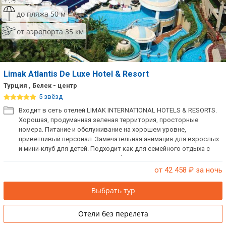
Сетевые отели Таиланда
до пляжа 50 м
от аэропорта 35 км
Сетевые отели Шри Ланки
Сетевые отели Вьетнама
Limak Atlantis De Luxe Hotel & Resort
Турция , Белек - центр
5 звёзд
Сетевые отели Мальдив
Входит в сеть отелей LIMAK INTERNATIONAL HOTELS & RESORTS.
Хорошая, продуманная зеленая территория, просторные
Сетевые отели Бали
номера. Питание и обслуживание на хорошем уровне,
приветливый персонал. Замечательная анимация для взрослых
Сетевые отели Сейшел
и мини-клуб для детей. Подходит как для семейного отдыха с
детьми, так и для молодежи. Небольшой и очень уютный отель,
Сетевые отели Маврикия
выполненный в стиле хайтек. Прекрасные просторные номера и
от 42 458
₽ за ночь
очень хорошее питание. Для комфортного отдыха пар.
Выбрать тур
Отели без перелета