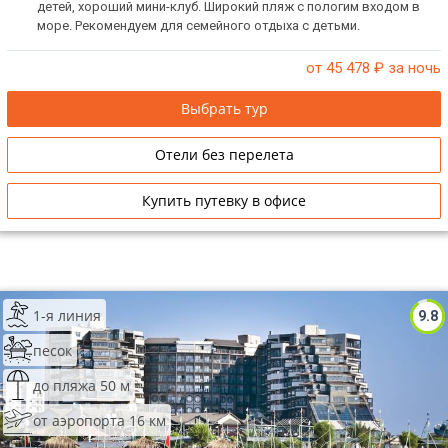
детей, хороший мини-клуб. Широкий пляж с пологим входом в
море. Рекомендуем для семейного отдыха с детьми.
от 45 478
₽ за ночь
Выбрать тур
Отели без перелета
Купить путевку в офисе
1-я линия
9.8
песок
до пляжа 50 м
от аэропорта 16 км