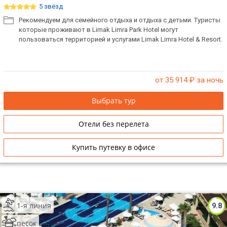
5 звёзд
ТОП 10 лучших отелей 5*
Рекомендуем для семейного отдыха и отдыха с детьми. Туристы
которые проживают в Limak Limra Park Hotel могут
пользоваться территорией и услугами Limak Limra Hotel & Resort.
ТОП 10 недорогих отелей
5*
Лучшие отели 4* звезды
от 35 914
₽ за ночь
Недорогие отели 4*
Выбрать тур
звезды
Отели без перелета
Лучшие отели 3* звезды
Недорогие отели 3*
Купить путевку в офисе
звезды
Сетевые отели Турции
Сетевые отели Египта
1-я линия
9.8
Сетевые отели ОАЭ
песок