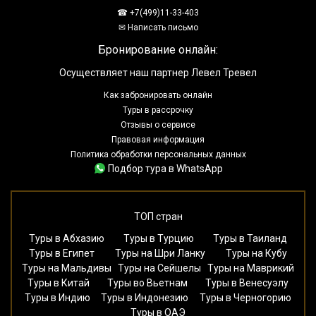
☎ +7(499)11-33-403
✉ Написать письмо
Бронирование онлайн:
Осуществляет наш партнер Левел Тревел
Как забронировать онлайн
Туры в рассрочку
Отзывы о сервисе
Правовая информация
Политика обработки персональных данных
Подбор тура в WhatsApp
ТОП стран
Туры в Абхазию
Туры в Турцию
Туры в Таиланд
Туры в Египет
Туры на Шри Ланку
Туры на Кубу
Туры на Мальдивы
Туры на Сейшелы
Туры на Маврикий
Туры в Китай
Туры во Вьетнам
Туры в Венесуэлу
Туры в Индию
Туры в Индонезию
Туры в Черногорию
Туры в ОАЭ