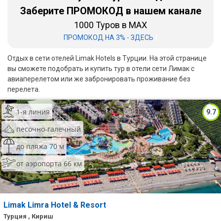
Заберите ПРОМОКОД в нашем канале
Бали
1000 Туров в MAX
|
ПРОМОКОД НА 3% - ЗДЕСЬ
Вьетнам
Хайнань
Отдых в сети отелей Limak Hotels в Турции. На этой странице
вы сможете подобрать и купить тур в отели сети Лимак с
Северный Гоа
авиаперелетом или же забронировать проживание без
перелета.
Южный Гоа
1-я линия
9.7
Занзибар
песочно-галечный
Абхазия
до пляжа 70 м
Большой Сочи
от аэропорта 66 км
Кав Мин Воды
Экскурсионные туры
Limak Limra Hotel & Resort
VIP отели 5 звезд
Турция , Кириш