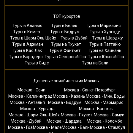
ТОП курортов
Туры в Аланью
Туры в Белек
Туры в Мармарис
Туры в Кемер
Туры в Бодрум
Туры в Хургаду
Туры в Шарм Эль Шейх
Туры в Дубай
Туры в Шарджу
Туры в Аджман
Туры на Пхукет
Туры в Паттайю
Туры в Као Лак
Туры в Фантьет
Туры на Хайнань
Туры в Варадеро
Туры в Северный Гоа
Туры в Южный Гоа
Туры в Сиде
Туры на Бали
Дешевые авиабилеты из Москвы
Москва - Сочи
Москва - Санкт-Петербург
Москва - Калининград
Москва - Казань
Москва - Мин. Воды
Москва - Анталья
Москва - Бодрум
Москва - Мармарис
Москва - Хургада
Москва - Бангкок
Москва - Шарм-Эль-Шейх
Москва - Пхукет
Москва - Самуи
Москва - Дубай
Москва - Шарджа
Москва - Коломбо
Москва - Гоа
Москва - Мале
Москва - Бали
Москва - Стамбул