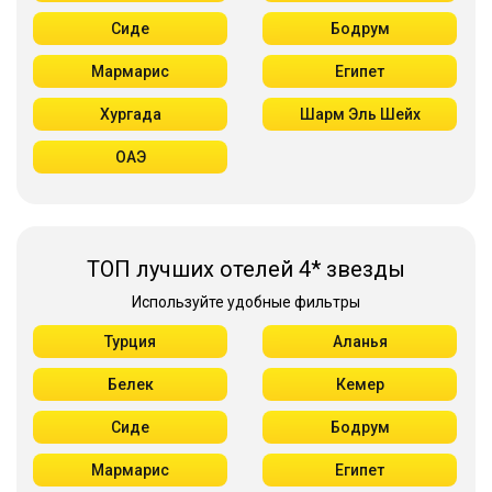
Сиде
Бодрум
Мармарис
Египет
Хургада
Шарм Эль Шейх
ОАЭ
ТОП лучших отелей 4* звезды
Используйте удобные фильтры
Турция
Аланья
Белек
Кемер
Сиде
Бодрум
Мармарис
Египет