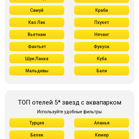
Самуй
Краби
Као Лак
Пхукет
Вьетнам
Нячанг
Фантьет
Фукуок
Шри Ланка
Куба
Мальдивы
Бали
ТОП отелей 5* звезд с аквапарком
Используйте удобные фильтры
Турция
Аланья
Белек
Кемер