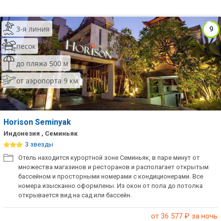
3-я линия
9
песок
до пляжа 500 м
от аэропорта 9 км
Horison Seminyak
Индонезия , Семиньяк
3 звезды
Отель находится курортной зоне Семиньяк, в паре минут от
множества магазинов и ресторанов и располагает открытым
бассейном и просторными номерами с кондиционерами. Все
номера изысканно оформлены. Из окон от пола до потолка
открывается вид на сад или бассейн.
от 36 577
₽ за ночь