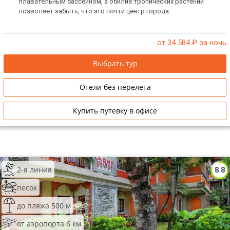
плавательным бассейном, а обилие тропических растений
позволяет забыть, что это почти центр города.
от 34 584
₽ за ночь
Выбрать тур
Отели без перелета
Купить путевку в офисе
2-я линия
8.8
песок
до пляжа 500 м
от аэропорта 6 км