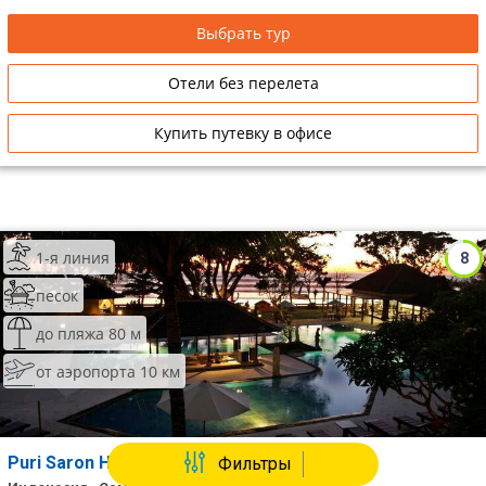
Выбрать тур
Отели без перелета
Купить путевку в офисе
1-я линия
8
песок
до пляжа 80 м
от аэропорта 10 км
Puri Saron Hotel Seminyak
Фильтры