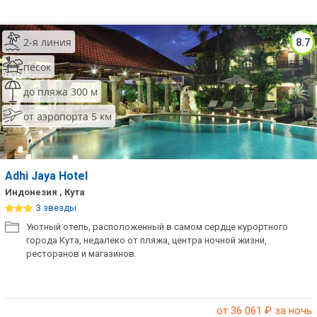
2-я линия
8.7
песок
до пляжа 300 м
от аэропорта 5 км
Adhi Jaya Hotel
Индонезия , Кута
3 звезды
Уютный отель, расположенный в самом сердце курортного
города Кута, недалеко от пляжа, центра ночной жизни,
ресторанов и магазинов.
от 36 061
₽ за ночь