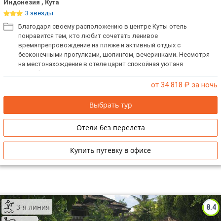
Индонезия , Кута
3 звезды
Благодаря своему расположению в центре Куты отель
понравится тем, кто любит сочетать ленивое
времяпрепровождение на пляже и активный отдых с
бесконечными прогулками, шопингом, вечеринками. Несмотря
на местонахождение в отеле царит спокойная уютаня
атмосфера.
от 34 818
₽ за ночь
Выбрать тур
Отели без перелета
Купить путевку в офисе
3-я линия
8.4