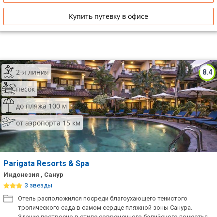
Купить путевку в офисе
2-я линия
8.4
песок
до пляжа 100 м
от аэропорта 15 км
Parigata Resorts & Spa
Индонезия , Санур
3 звезды
Отель расположился посреди благоухающего тенистого
тропического сада в самом сердце пляжной зоны Санура.
Здание построено в стиле современного балийского поместья.