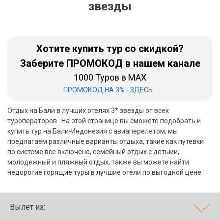
звезды
Бали
Вьетнам
Хотите купить тур со скидкой?
Хайнань
Заберите ПРОМОКОД в нашем канале
1000 Туров в MAX
Северный Гоа
|
ПРОМОКОД НА 3% - ЗДЕСЬ
Южный Гоа
Отдых на Бали в лучших отелях 3* звезды от всех
Занзибар
туроператоров . На этой странице вы сможете подобрать и
купить тур на Бали-Индонезия с авиаперелетом, мы
Абхазия
предлагаем различные варианты отдыха, такие как путевки
по системе все включено, семейный отдых с детьми,
Большой Сочи
молодежный и пляжный отдых, также вы можете найти
недорогие горящие туры в лучшие отели по выгодной цене.
Кав Мин Воды
Экскурсионные туры
Вылет из:
VIP отели 5 звезд