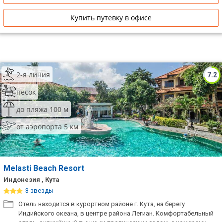
Купить путевку в офисе
2-я линия
7.2
песок
до пляжа 100 м
от аэропорта 5 км
Melasti Beach Resort
Индонезия , Кута
3 звезды
Отель находится в курортном районе г. Кута, на берегу
Индийского океана, в центре района Легиан. Комфортабельный