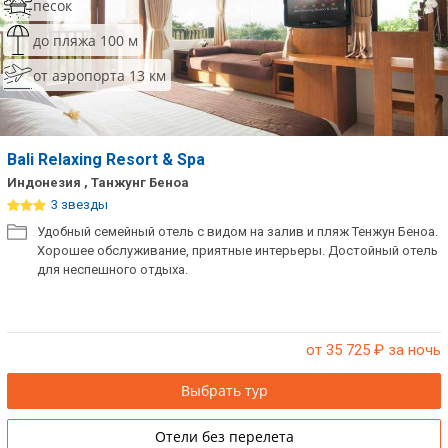
песок
до пляжа 100 м
от аэропорта 13 км
Bali Relaxing Resort & Spa
Индонезия , Танжунг Беноа
3 звезды
Удобный семейный отель с видом на залив и пляж Тенжун Беноа.
Хорошее обслуживание, приятные интерьеры. Достойный отель
для неспешного отдыха.
от 35 725
₽ за ночь
Выбрать тур
Отели без перелета