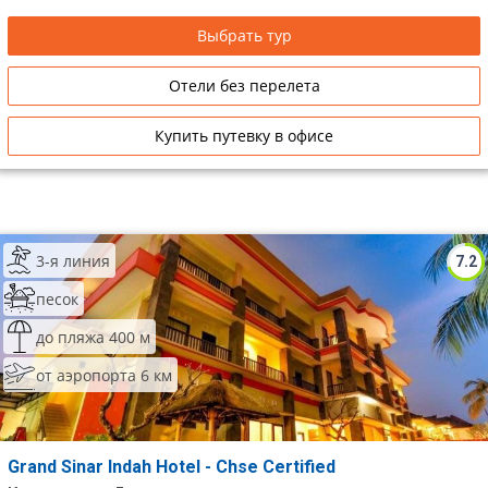
Выбрать тур
Отели без перелета
Купить путевку в офисе
3-я линия
7.2
песок
до пляжа 400 м
от аэропорта 6 км
Grand Sinar Indah Hotel - Chse Certified