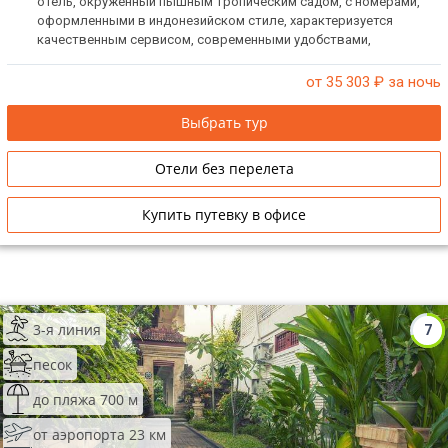
отель, окружённый пышным тропическим садом, с номерами,
оформленными в индонезийском стиле, характеризуется
качественным сервисом, современными удобствами,
гостеприимством персонала.
от 35 303
₽ за ночь
Выбрать тур
Отели без перелета
Купить путевку в офисе
3-я линия
7
песок
до пляжа 700 м
от аэропорта 23 км