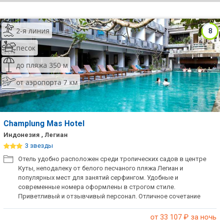
ТОП 10 лучших отелей 5*
2-я линия
8
ТОП 10 недорогих отелей
песок
5*
до пляжа 350 м
Лучшие отели 4* звезды
от аэропорта 7 км
Недорогие отели 4*
звезды
Лучшие отели 3* звезды
Champlung Mas Hotel
Индонезия , Легиан
Недорогие отели 3*
3 звезды
звезды
Отель удобно расположен среди тропических садов в центре
Куты, неподалеку от белого песчаного пляжа Легиан и
Сетевые отели Турции
популярных мест для занятий серфингом. Удобные и
современные номера оформлены в строгом стиле.
Сетевые отели Египта
Приветливый и отзывчивый персонал. Отличное сочетание
цены и качества.
Сетевые отели ОАЭ
от 33 107
₽ за ночь