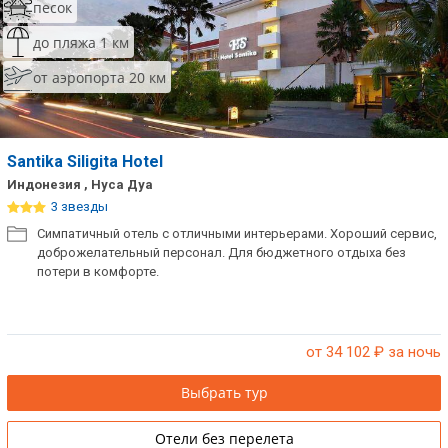
песок
до пляжа 1 км
от аэропорта 20 км
Santika Siligita Hotel
Индонезия , Нуса Дуа
3 звезды
Симпатичный отель с отличными интерьерами. Хороший сервис,
доброжелательный персонал. Для бюджетного отдыха без
потери в комфорте.
от 34 102
₽ за ночь
Выбрать тур
Отели без перелета