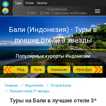
Туры
Отели
Билеты
Главная
Остров Бали
15 Авг
-
22 Авг
2 взрослых
из Москвы
Индонезия- Курорты
Бали (Индонезия) - Туры в
Офис г. Москва
лучшие отели 3 звезды
Помощь
Подборки отелей
Популярные курорты Индонезии
Турция
Таиланд
мбен
Убуд
Кута
Семиньяк
Нуса Дуа
Ле
ОАЭ
Главная
Индонезия
Остров Бали
Египет
Лучшие отели 3* звезды
Куба
Туры на Бали в лучшие отели 3*
Шри Ланка