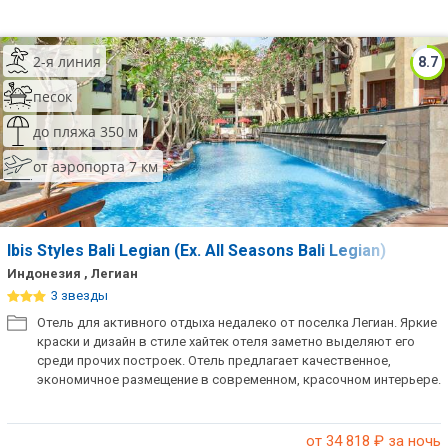
2-я линия
8.7
песок
до пляжа 350 м
от аэропорта 7 км
Ibis Styles Bali Legian (Ex. All Seasons Bali Legian)
Индонезия , Легиан
3 звезды
Отель для активного отдыха недалеко от поселка Легиан. Яркие
краски и дизайн в стиле хайтек отеля заметно выделяют его
среди прочих построек. Отель предлагает качественное,
экономичное размещение в современном, красочном интерьере.
от 34 818
₽ за ночь