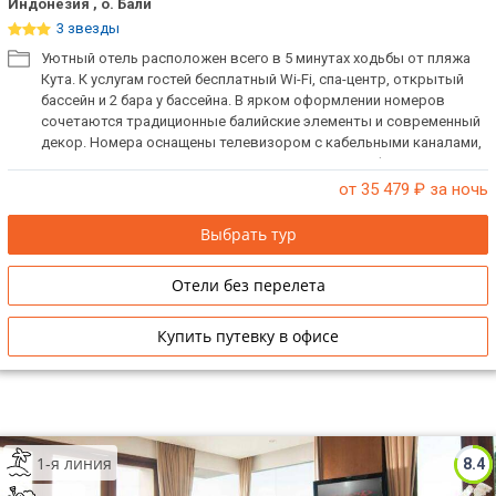
Индонезия , о. Бали
3 звезды
Уютный отель расположен всего в 5 минутах ходьбы от пляжа
Кута. К услугам гостей бесплатный Wi-Fi, спа-центр, открытый
бассейн и 2 бара у бассейна. В ярком оформлении номеров
сочетаются традиционные балийские элементы и современный
декор. Номера оснащены телевизором с кабельными каналами,
кондиционером и принадлежностями для чая/кофе.
от 35 479
₽ за ночь
Выбрать тур
Отели без перелета
Купить путевку в офисе
1-я линия
8.4