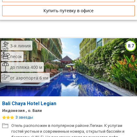
Купить путевку в офисе
3-я линия
8.7
песок
до пляжа 400 м
от аэропорта 6 км
Bali Chaya Hotel Legian
Индонезия , о. Бали
3 звезды
Отель расположен в популярном районе Легиан. К услугам
гостей уютные и современные номера, открытый бассейн и