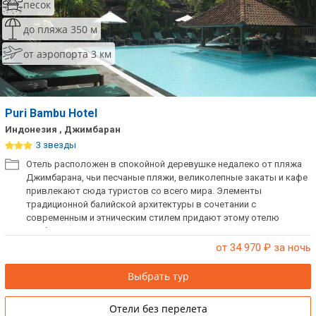
песок
до пляжа 350 м
от аэропорта 3 км
Puri Bambu Hotel
Индонезия , Джимбаран
3 звезды
Отель расположен в спокойной деревушке недалеко от пляжа
Джимбарана, чьи песчаные пляжи, великолепные закаты и кафе
привлекают сюда туристов со всего мира. Элементы
традиционной балийской архитектуры в сочетании с
современным и этническим стилем придают этому отелю
особое очарование.
от 34 970
₽ за ночь
Выбрать тур
Отели без перелета