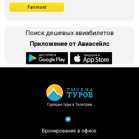
Fairmont
Поиск дешевых авиабилетов
Приложение от Авиасейлс
Доступно в
Загрузите в
Горящие туры в Телеграм
Бронирование в офисе: