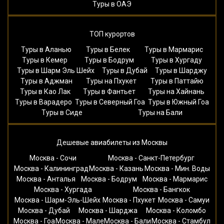
Туры в ОАЭ
ТОП курортов
Туры в Аланью
Туры в Белек
Туры в Мармарис
Туры в Кемер
Туры в Бодрум
Туры в Хургаду
Туры в Шарм Эль Шейх
Туры в Дубай
Туры в Шарджу
Туры в Аджман
Туры на Пхукет
Туры в Паттайю
Туры в Као Лак
Туры в Фантьет
Туры на Хайнань
Туры в Варадеро
Туры в Северный Гоа
Туры в Южный Гоа
Туры в Сиде
Туры на Бали
Дешевые авиабилеты из Москвы
Москва - Сочи
Москва - Санкт-Петербург
Москва - Калининград
Москва - Казань
Москва - Мин. Воды
Москва - Анталья
Москва - Бодрум
Москва - Мармарис
Москва - Хургада
Москва - Бангкок
Москва - Шарм-Эль-Шейх
Москва - Пхукет
Москва - Самуи
Москва - Дубай
Москва - Шарджа
Москва - Коломбо
Москва - Гоа
Москва - Мале
Москва - Бали
Москва - Стамбул