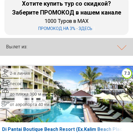
Хотите купить тур со скидкой?
Бали
Заберите ПРОМОКОД в нашем канале
1000 Туров в MAX
Вьетнам
|
ПРОМОКОД НА 3% - ЗДЕСЬ
Хайнань
Вылет из:
Северный Гоа
Южный Гоа
Занзибар
2-я линия
7.3
Абхазия
песок
до пляжа 300 м
Большой Сочи
от аэропорта 40 км
Кав Мин Воды
Экскурсионные туры
Di Pantai Boutique Beach Resort (Ex.Kalim Beach Place)
VIP отели 5 звезд