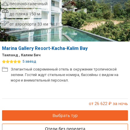
песочно-галечный
Сетевые отели Таиланда
до пляжа 150 м
от аэропорта 33 км
Сетевые отели Шри Ланки
Сетевые отели Вьетнама
Marina Gallery Resort-Kacha-Kalim Bay
Таиланд , Калим Бич
Сетевые отели Мальдив
5 звёзд
Элегантный современный отель в окружении тропической
Сетевые отели Бали
зелени. Гостей ждут стильные номера, бассейны с видом на
море и внимательный персонал.
Сетевые отели Сейшел
Сетевые отели Маврикия
от 26 622
₽ за ночь
Выбрать тур
Отели без перелета