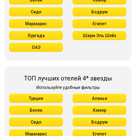
Белек
Кемер
Сиде
Бодрум
Мармарис
Египет
Хургада
Шарм Эль Шейх
ОАЭ
ТОП лучших отелей 4* звезды
Используйте удобные фильтры
Турция
Аланья
Белек
Кемер
Сиде
Бодрум
Мармарис
Египет