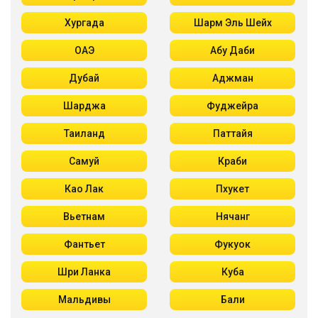
Хургада
Шарм Эль Шейх
ОАЭ
Абу Даби
Дубай
Аджман
Шарджа
Фуджейра
Таиланд
Паттайя
Самуй
Краби
Као Лак
Пхукет
Вьетнам
Нячанг
Фантьет
Фукуок
Шри Ланка
Куба
Мальдивы
Бали