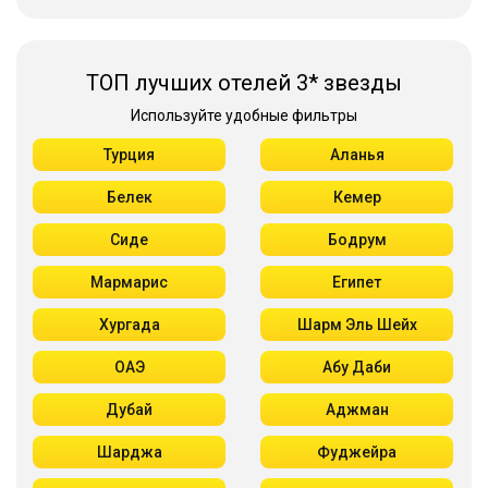
ТОП лучших отелей 3* звезды
Используйте удобные фильтры
Турция
Аланья
Белек
Кемер
Сиде
Бодрум
Мармарис
Египет
Хургада
Шарм Эль Шейх
ОАЭ
Абу Даби
Дубай
Аджман
Шарджа
Фуджейра