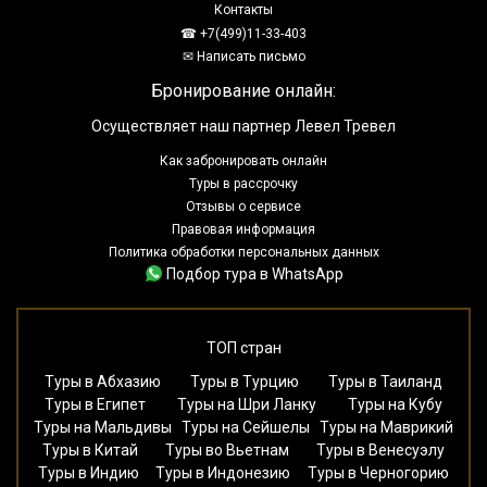
Контакты
☎ +7(499)11-33-403
✉ Написать письмо
Бронирование онлайн:
Осуществляет наш партнер Левел Тревел
Как забронировать онлайн
Туры в рассрочку
Отзывы о сервисе
Правовая информация
Политика обработки персональных данных
Подбор тура в WhatsApp
ТОП стран
Туры в Абхазию
Туры в Турцию
Туры в Таиланд
Туры в Египет
Туры на Шри Ланку
Туры на Кубу
Туры на Мальдивы
Туры на Сейшелы
Туры на Маврикий
Туры в Китай
Туры во Вьетнам
Туры в Венесуэлу
Туры в Индию
Туры в Индонезию
Туры в Черногорию