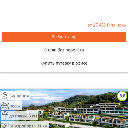
от 27 459
₽ за ночь
Выбрать тур
Отели без перелета
Купить путевку в офисе
3-я линия
8.8
песок
до пляжа 3 км
от аэропорта 31 км