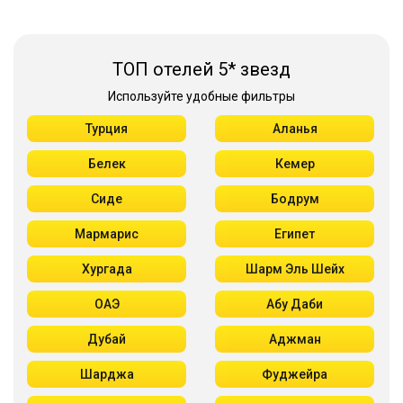
ТОП отелей 5* звезд
Используйте удобные фильтры
Турция
Аланья
Белек
Кемер
Сиде
Бодрум
Мармарис
Египет
Хургада
Шарм Эль Шейх
ОАЭ
Абу Даби
Дубай
Аджман
Шарджа
Фуджейра