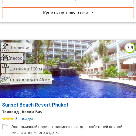
Купить путевку в офисе
1-я линия
7.9
песок
до пляжа 100 м
от аэропорта 46 км
Sunset Beach Resort Phuket
Таиланд , Калим Бич
3 звезды
Экономичный вариант размещения, для любителей ночной
жизни и пляжного отдыха.