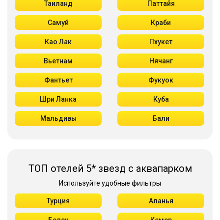
Таиланд
Паттайя
Самуй
Краби
Као Лак
Пхукет
Вьетнам
Нячанг
Фантьет
Фукуок
Шри Ланка
Куба
Мальдивы
Бали
ТОП отелей 5* звезд с аквапарком
Используйте удобные фильтры
Турция
Аланья