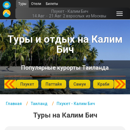
Туры
Отели
Билеты
Главная
Пхукет - Калим Бич
14 Авг
-
21 Авг
2 взрослых
из Москвы
Таиланд- Курорты
Туры и отдых на Калим
Офис г. Москва
Бич
Помощь
Подборки отелей
Популярные курорты Таиланда
Турция
Таиланд
аХин
Пхукет
Паттайя
Самуи
Краби
Као
ОАЭ
Главная
Таиланд
Пхукет - Калим Бич
Египет
Туры на Калим Бич
Куба
Шри Ланка