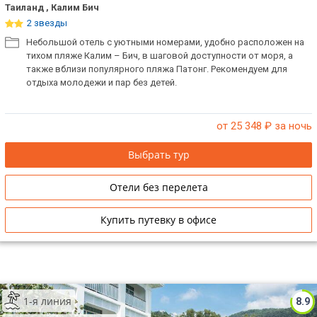
Таиланд , Калим Бич
ТОП 10 лучших отелей 5*
2 звезды
Небольшой отель с уютными номерами, удобно расположен на
тихом пляже Калим – Бич, в шаговой доступности от моря, а
ТОП 10 недорогих отелей
также вблизи популярного пляжа Патонг. Рекомендуем для
5*
отдыха молодежи и пар без детей.
Лучшие отели 4* звезды
от 25 348
₽ за ночь
Недорогие отели 4*
звезды
Выбрать тур
Лучшие отели 3* звезды
Отели без перелета
Недорогие отели 3*
звезды
Купить путевку в офисе
Сетевые отели Турции
Сетевые отели Египта
1-я линия
8.9
Сетевые отели ОАЭ