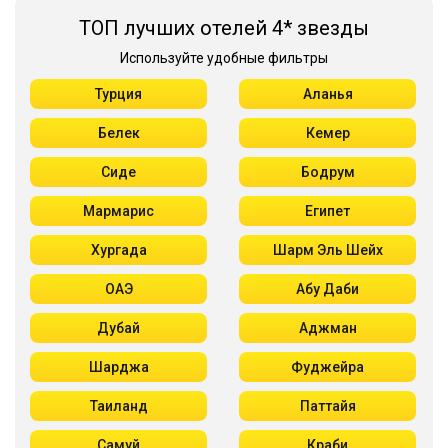
ТОП лучших отелей 4* звезды
Используйте удобные фильтры
Турция
Аланья
Белек
Кемер
Сиде
Бодрум
Мармарис
Египет
Хургада
Шарм Эль Шейх
ОАЭ
Абу Даби
Дубай
Аджман
Шарджа
Фуджейра
Таиланд
Паттайя
Самуй
Краби