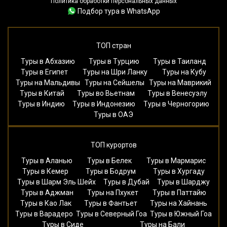
Политика обработки персональных данных
Подбор тура в WhatsApp
ТОП стран
Туры в Абхазию
Туры в Турцию
Туры в Таиланд
Туры в Египет
Туры на Шри Ланку
Туры на Кубу
Туры на Мальдивы
Туры на Сейшелы
Туры на Маврикий
Туры в Китай
Туры во Вьетнам
Туры в Венесуэлу
Туры в Индию
Туры в Индонезию
Туры в Черногорию
Туры в ОАЭ
ТОП курортов
Туры в Аланью
Туры в Белек
Туры в Мармарис
Туры в Кемер
Туры в Бодрум
Туры в Хургаду
Туры в Шарм Эль Шейх
Туры в Дубай
Туры в Шарджу
Туры в Аджман
Туры на Пхукет
Туры в Паттайю
Туры в Као Лак
Туры в Фантьет
Туры на Хайнань
Туры в Варадеро
Туры в Северный Гоа
Туры в Южный Гоа
Туры в Сиде
Туры на Бали