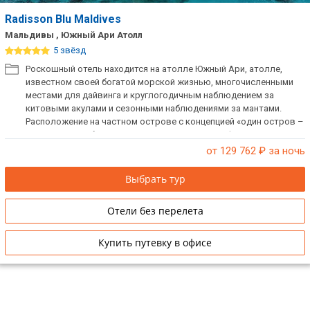
Radisson Blu Maldives
ТОП 10 лучших отелей 5*
Мальдивы , Южный Ари Атолл
5 звёзд
ТОП 10 недорогих отелей
Роскошный отель находится на атолле Южный Ари, атолле,
5*
известном своей богатой морской жизнью, многочисленными
местами для дайвинга и круглогодичным наблюдением за
Лучшие отели 4* звезды
китовыми акулами и сезонными наблюдениями за мантами.
Расположение на частном острове с концепцией «один остров –
Недорогие отели 4*
один курорт» обеспечивает максимальную конфиденциальность
звезды
для гостей.
от 129 762
₽ за ночь
Лучшие отели 3* звезды
Выбрать тур
Недорогие отели 3*
Отели без перелета
звезды
Сетевые отели Турции
Купить путевку в офисе
Сетевые отели Египта
Сетевые отели ОАЭ