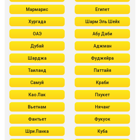
Мармарис
Египет
Хургада
Шарм Эль Шейх
ОАЭ
Абу Даби
Дубай
Аджман
Шарджа
Фуджейра
Таиланд
Паттайя
Самуй
Краби
Као Лак
Пхукет
Вьетнам
Нячанг
Фантьет
Фукуок
Шри Ланка
Куба