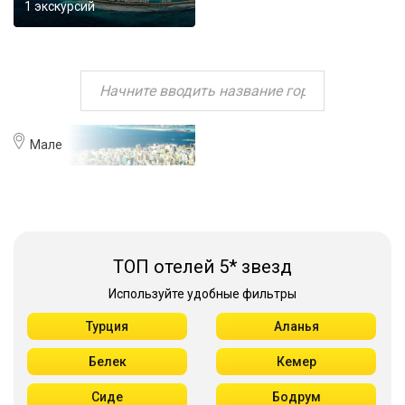
1 экскурсий
Мале
ТОП отелей 5* звезд
Используйте удобные фильтры
Турция
Аланья
Белек
Кемер
Сиде
Бодрум