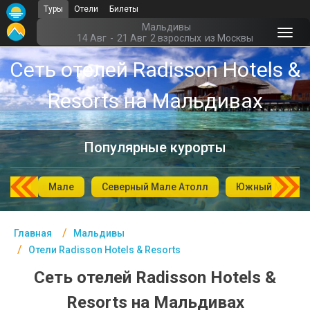
Туры
Отели
Билеты
Главная
Мальдивы
14 Авг
-
21 Авг
2 взрослых
из Москвы
Мальдивы - Курорты
Сеть отелей Radisson Hotels &
Офис г. Москва
Resorts на Мальдивах
Помощь
Подборки отелей
Популярные курорты
Турция
фуши
Мале
Северный Мале Атолл
Южный Мале А
Таиланд
ОАЭ
Главная
Мальдивы
Отели Radisson Hotels & Resorts
Египет
Сеть отелей Radisson Hotels &
Куба
Resorts на Мальдивах
Шри Ланка