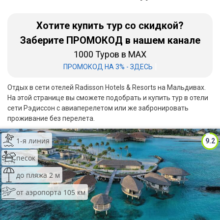
Бали
Хотите купить тур со скидкой?
Вьетнам
Заберите ПРОМОКОД в нашем канале
1000 Туров в MAX
Хайнань
|
ПРОМОКОД НА 3% - ЗДЕСЬ
Северный Гоа
Отдых в сети отелей Radisson Hotels & Resorts на Мальдивах.
Южный Гоа
На этой странице вы сможете подобрать и купить тур в отели
сети Рэдиссон с авиаперелетом или же забронировать
Занзибар
проживание без перелета.
Абхазия
1-я линия
9.2
Большой Сочи
песок
до пляжа 2 м
Кав Мин Воды
от аэропорта 105 км
Экскурсионные туры
VIP отели 5 звезд