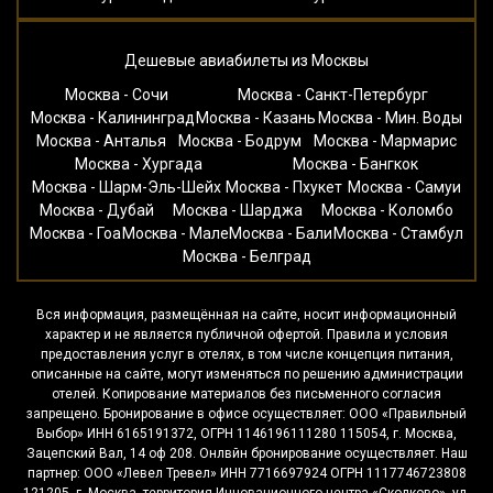
Дешевые авиабилеты из Москвы
Москва - Сочи
Москва - Санкт-Петербург
Москва - Калининград
Москва - Казань
Москва - Мин. Воды
Москва - Анталья
Москва - Бодрум
Москва - Мармарис
Москва - Хургада
Москва - Бангкок
Москва - Шарм-Эль-Шейх
Москва - Пхукет
Москва - Самуи
Москва - Дубай
Москва - Шарджа
Москва - Коломбо
Москва - Гоа
Москва - Мале
Москва - Бали
Москва - Стамбул
Москва - Белград
Вся информация, размещённая на сайте, носит информационный
характер и не является публичной офертой. Правила и условия
предоставления услуг в отелях, в том числе концепция питания,
описанные на сайте, могут изменяться по решению администрации
отелей. Копирование материалов без письменного согласия
запрещено. Бронирование в офисе осуществляет: ООО «Правильный
Выбор» ИНН 6165191372, ОГРН 1146196111280 115054, г. Москва,
Зацепский Вал, 14 оф 208. Онлвйн бронирование осуществляет. Наш
партнер: ООО «Левел Тревел» ИНН 7716697924 ОГРН 1117746723808
121205, г. Москва, территория Инновационного центра «Сколково», ул.