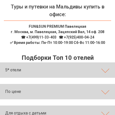
Сетевые отели Таиланда
Туры и путевки на Мальдивы купить в
офисе:
Сетевые отели Шри Ланки
FUN&SUN PREMIUM Павелецкая
г. Москва, м. Павелецкая, Зацепский Вал, 14 оф. 208
Сетевые отели Вьетнама
☎ +7(499)11-33-403
|
☎ +7(925)400-04-24
✅ Время работы: Пн-Пт 10:00-19:00 Сб-Вс 11:00-16:00
Сетевые отели Мальдив
Подборки Топ 10 отелей
Сетевые отели Бали
5* отели
Сетевые отели Сейшел
Сетевые отели Маврикия
По цене
Для отдыха с детьми