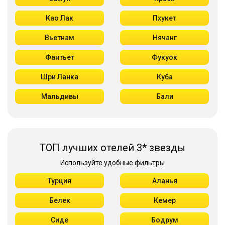
Као Лак
Пхукет
Вьетнам
Нячанг
Фантьет
Фукуок
Шри Ланка
Куба
Мальдивы
Бали
ТОП лучших отелей 3* звезды
Используйте удобные фильтры
Турция
Аланья
Белек
Кемер
Сиде
Бодрум