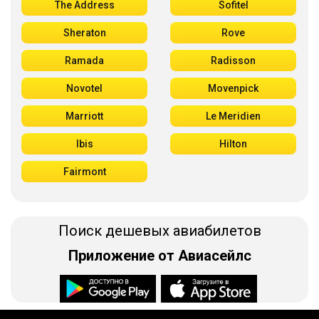
The Address
Sofitel
Sheraton
Rove
Ramada
Radisson
Novotel
Movenpick
Marriott
Le Meridien
Ibis
Hilton
Fairmont
Поиск дешевых авиабилетов
Приложение от Авиасейлс
Доступно в
Загрузите в