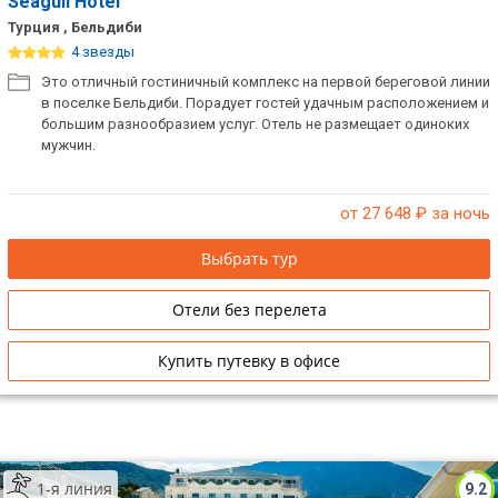
Seagull Hotel
Турция , Бельдиби
4 звезды
Это отличный гостиничный комплекс на первой береговой линии
в поселке Бельдиби. Порадует гостей удачным расположением и
большим разнообразием услуг. Отель не размещает одиноких
мужчин.
от 27 648
₽ за ночь
Выбрать тур
Отели без перелета
Купить путевку в офисе
1-я линия
9.2