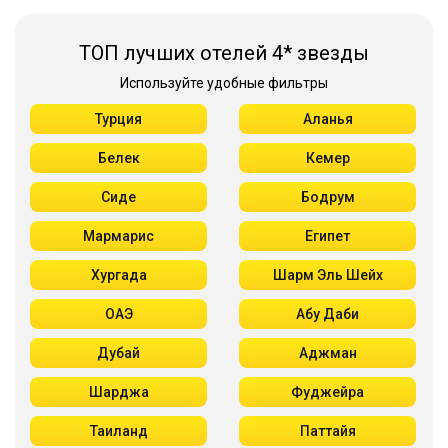
ТОП лучших отелей 4* звезды
Используйте удобные фильтры
Турция
Аланья
Белек
Кемер
Сиде
Бодрум
Мармарис
Египет
Хургада
Шарм Эль Шейх
ОАЭ
Абу Даби
Дубай
Аджман
Шарджа
Фуджейра
Таиланд
Паттайя