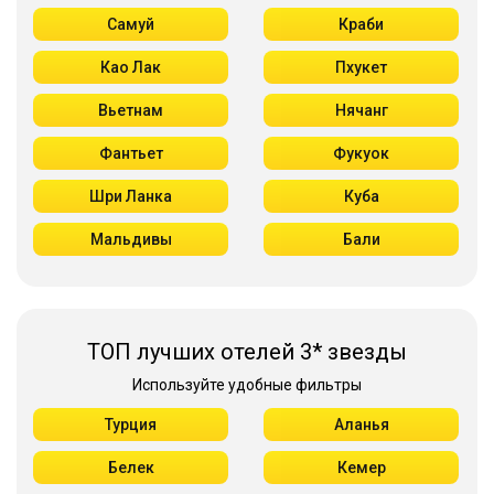
Самуй
Краби
Као Лак
Пхукет
Вьетнам
Нячанг
Фантьет
Фукуок
Шри Ланка
Куба
Мальдивы
Бали
ТОП лучших отелей 3* звезды
Используйте удобные фильтры
Турция
Аланья
Белек
Кемер