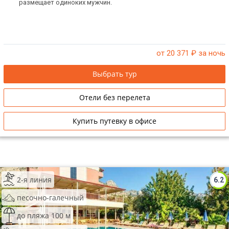
размещает одиноких мужчин.
от 20 371
₽ за ночь
Выбрать тур
Отели без перелета
Купить путевку в офисе
2-я линия
6.2
песочно-галечный
до пляжа 100 м