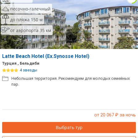
песочно-галечный
до пляжа 150 м
от аэропорта 35 км
Latte Beach Hotel (Ex.Synosse Hotel)
Турция , Бельдиби
4 звезды
Небольшая территория. Рекомендуем для молодых семейных
пар.
от 20 067
₽ за ночь
Выбрать тур