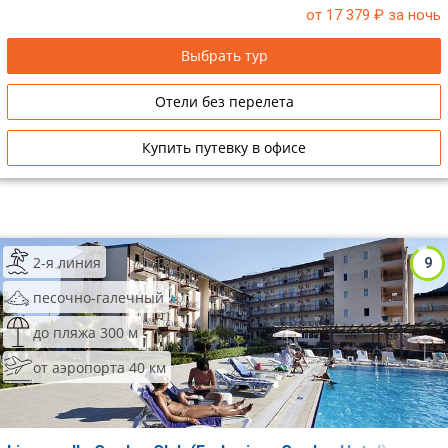
от 17 379
₽ за ночь
Сетевые отели Таиланда
Выбрать тур
Сетевые отели Шри Ланки
Отели без перелета
Сетевые отели Вьетнама
Купить путевку в офисе
Сетевые отели Мальдив
Сетевые отели Бали
2-я линия
9
Сетевые отели Сейшел
песочно-галечный
Сетевые отели Маврикия
до пляжа 300 м
от аэропорта 40 км