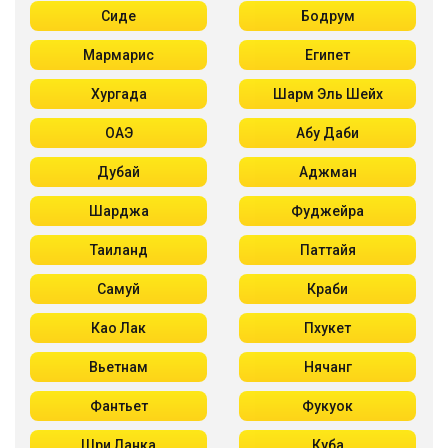
Сиде
Бодрум
Мармарис
Египет
Хургада
Шарм Эль Шейх
ОАЭ
Абу Даби
Дубай
Аджман
Шарджа
Фуджейра
Таиланд
Паттайя
Самуй
Краби
Као Лак
Пхукет
Вьетнам
Нячанг
Фантьет
Фукуок
Шри Ланка
Куба