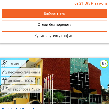
от 21 585
₽ за ночь
Выбрать тур
Отели без перелета
Купить путевку в офисе
1-я линия
8.4
песочно-галечный
до пляжа 100 м
от аэропорта 45 км