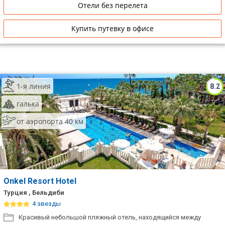
Отели без перелета
Купить путевку в офисе
1-я линия
8.2
галька
от аэропорта 40 км
Onkel Resort Hotel
Турция , Бельдиби
4 звезды
Красивый небольшой пляжный отель, находящийся между