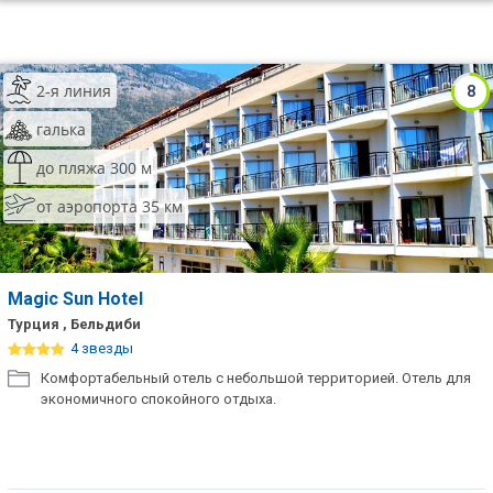
2-я линия
8
галька
до пляжа 300 м
от аэропорта 35 км
Magic Sun Hotel
Турция , Бельдиби
4 звезды
Комфортабельный отель с небольшой территорией. Отель для
экономичного спокойного отдыха.