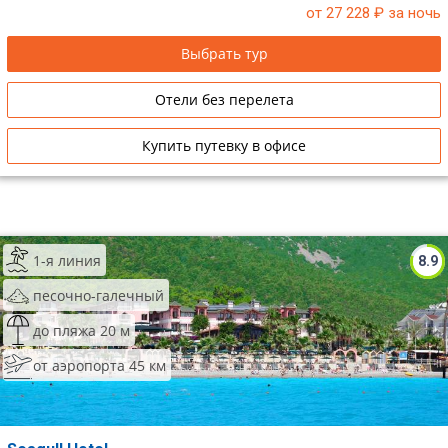
от 27 228
₽ за ночь
Выбрать тур
Отели без перелета
Купить путевку в офисе
1-я линия
8.9
песочно-галечный
до пляжа 20 м
от аэропорта 45 км