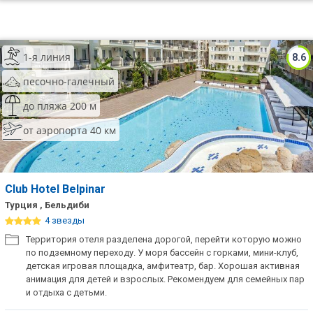
1-я линия
8.6
песочно-галечный
до пляжа 200 м
от аэропорта 40 км
Club Hotel Belpinar
Турция , Бельдиби
4 звезды
Территория отеля разделена дорогой, перейти которую можно
по подземному переходу. У моря бассейн с горками, мини-клуб,
детская игровая площадка, амфитеатр, бар. Хорошая активная
анимация для детей и взрослых. Рекомендуем для семейных пар
и отдыха с детьми.