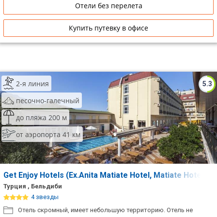
Отели без перелета
Купить путевку в офисе
2-я линия
5.3
песочно-галечный
до пляжа 200 м
от аэропорта 41 км
Get Enjoy Hotels (Ex.Anita Matiate Hotel, Matiate Hotel)
Турция , Бельдиби
4 звезды
Отель скромный, имеет небольшую территорию. Отель не