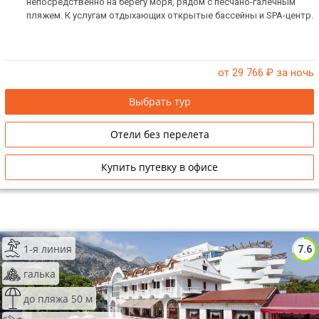
непосредственно на берегу моря, рядом с песчано-галечным
пляжем. К услугам отдыхающих открытые бассейны и SPA-центр.
от 29 766
₽ за ночь
Выбрать тур
Отели без перелета
Купить путевку в офисе
1-я линия
7.6
галька
до пляжа 50 м