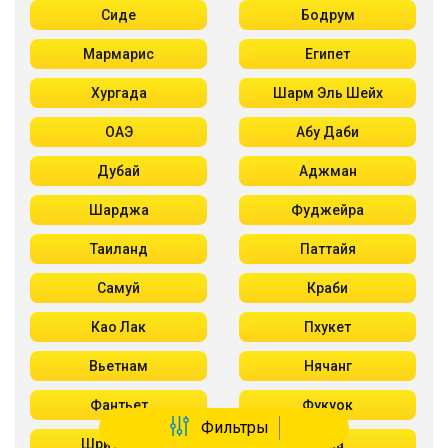
Сиде
Бодрум
Мармарис
Египет
Хургада
Шарм Эль Шейх
ОАЭ
Абу Даби
Дубай
Аджман
Шарджа
Фуджейра
Таиланд
Паттайя
Самуй
Краби
Као Лак
Пхукет
Вьетнам
Нячанг
Фантьет
Фукуок
Фильтры
Шри Ланка
Куба