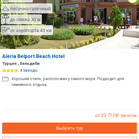
песочно-галечный
до пляжа 30 м
от аэропорта 43 км
Aleria Belport Beach Hotel
Турция , Бельдиби
4 звезды
Хороший отель, расположен у самого моря. Подходит для
семейного отдыха.
от 23 712
₽ за ночь
Выбрать тур