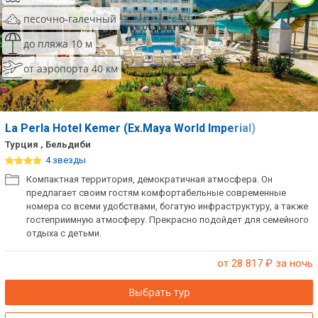
песочно-галечный
до пляжа 10 м
от аэропорта 40 км
La Perla Hotel Kemer (Ex.Maya World Imperial)
Турция , Бельдиби
4 звезды
Компактная территория, демократичная атмосфера. Он
предлагает своим гостям комфортабельные современные
номера со всеми удобствами, богатую инфраструктуру, а также
гостеприимную атмосферу. Прекрасно подойдет для семейного
отдыха с детьми.
от 28 817
₽ за ночь
Выбрать тур