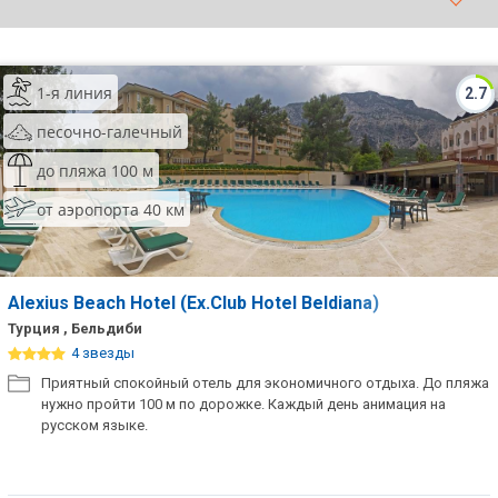
ТОП 10 лучших отелей 5*
1-я линия
2.7
ТОП 10 недорогих отелей
5*
песочно-галечный
Лучшие отели 4* звезды
до пляжа 100 м
от аэропорта 40 км
Недорогие отели 4*
звезды
Лучшие отели 3* звезды
Alexius Beach Hotel (Ex.Club Hotel Beldiana)
Недорогие отели 3*
Турция , Бельдиби
звезды
4 звезды
Приятный спокойный отель для экономичного отдыха. До пляжа
Сетевые отели Турции
нужно пройти 100 м по дорожке. Каждый день анимация на
русском языке.
Сетевые отели Египта
Сетевые отели ОАЭ