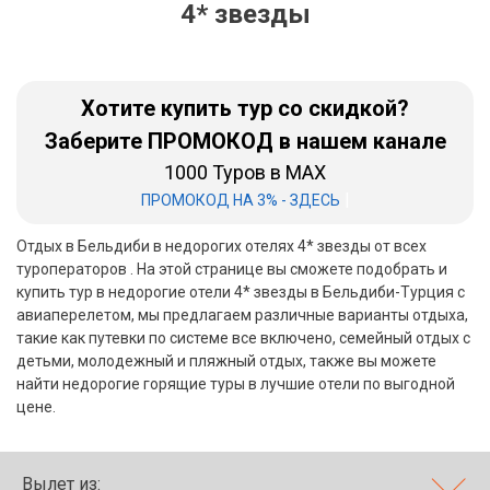
4* звезды
Бали
Вьетнам
Хотите купить тур со скидкой?
Хайнань
Заберите ПРОМОКОД в нашем канале
1000 Туров в MAX
Северный Гоа
|
ПРОМОКОД НА 3% - ЗДЕСЬ
Южный Гоа
Отдых в Бельдиби в недорогих отелях 4* звезды от всех
Занзибар
туроператоров . На этой странице вы сможете подобрать и
купить тур в недорогие отели 4* звезды в Бельдиби-Турция с
Абхазия
авиаперелетом, мы предлагаем различные варианты отдыха,
такие как путевки по системе все включено, семейный отдых с
Большой Сочи
детьми, молодежный и пляжный отдых, также вы можете
найти недорогие горящие туры в лучшие отели по выгодной
Кав Мин Воды
цене.
Экскурсионные туры
VIP отели 5 звезд
Вылет из: