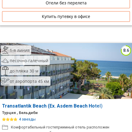
Отели без перелета
Купить путевку в офисе
1-я линия
8.6
песочно-галечный
до пляжа 30 м
от аэропорта 45 км
Transatlantik Beach (Ex. Asdem Beach Hotel)
Турция , Бельдиби
4 звезды
Комфортабельный гостеприимный отель расположен