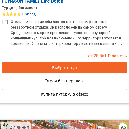
FUN&SUN FAMILY Life Belek
Турция , Богазкент
5 звёзд
Отель – место, где сбываются мечты о комфортном и
беззаботном отдыхе. Он расположен на самом берегу
Средиземного моря и привлекает туристов популярной
концепцией «ультра все включено». Его территория утопает в
тропической зелени, а интерьеры поражают изысканностью и
удобством. В отеле нет ограничений на размещение одиноких
мужчин в одном номере.
от 28 861
₽ за ночь
Выбрать тур
Отели без перелета
Купить путевку в офисе
2-я линия
9.5