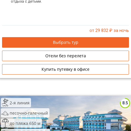
отдыха с детьми.
от 29 832
₽ за ночь
Выбрать тур
Отели без перелета
Купить путевку в офисе
2-я линия
8.5
песочно-галечный
до пляжа 650 м