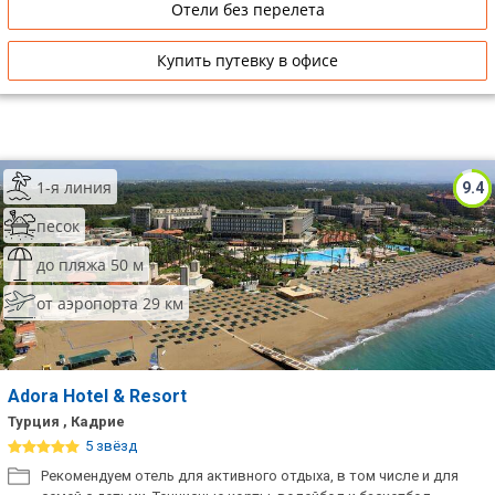
Отели без перелета
Купить путевку в офисе
1-я линия
9.4
песок
до пляжа 50 м
от аэропорта 29 км
Adora Hotel & Resort
Турция , Кадрие
5 звёзд
Рекомендуем отель для активного отдыха, в том числе и для