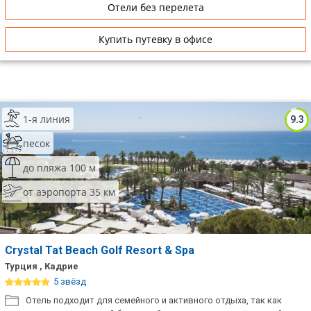
Отели без перелета
Купить путевку в офисе
1-я линия
9.3
песок
до пляжа 100 м
от аэропорта 35 км
Crystal Tat Beach Golf Resort & Spa
Турция , Кадрие
5 звёзд
Отель подходит для семейного и активного отдыха, так как