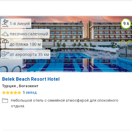
1-я линия
9.6
песочно-галечный
до пляжа 100 м
от аэропорта 35 км
Belek Beach Resort Hotel
Турция , Богазкент
5 звёзд
Небольшой отель с семейной атмосферой для спокойного
отдыха.