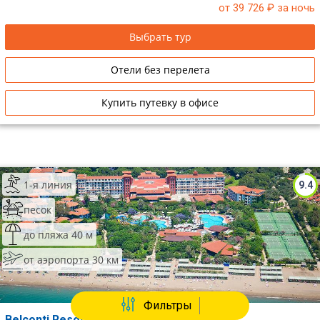
от 39 726
₽ за ночь
Выбрать тур
Отели без перелета
Купить путевку в офисе
1-я линия
9.4
песок
до пляжа 40 м
от аэропорта 30 км
Фильтры
Belconti Resort Hotel