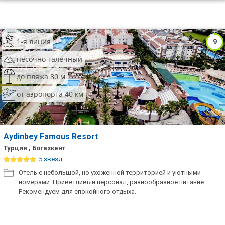
1-я линия
9
песочно-галечный
до пляжа 80 м
от аэропорта 40 км
Aydinbey Famous Resort
Турция , Богазкент
5 звёзд
Отель с небольшой, но ухоженной территорией и уютными
номерами. Приветливый персонал, разнообразное питание.
Рекомендуем для спокойного отдыха.