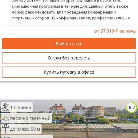
семей с детьми. Теннисные корты, волейбол и баскетбол,
анимационная программа в течение дня. Данный отель также
можно рекомендовать для проведения конференций и
спортивных сборов: 12 конференц-залов, профессиональные
футбольные поля. Отель не заселяет одиноких мужчин без
женщин.
от 37 319
₽ за ночь
Выбрать тур
Отели без перелета
Купить путевку в офисе
1-я линия
8.7
песочно-галечный
до пляжа 50 м