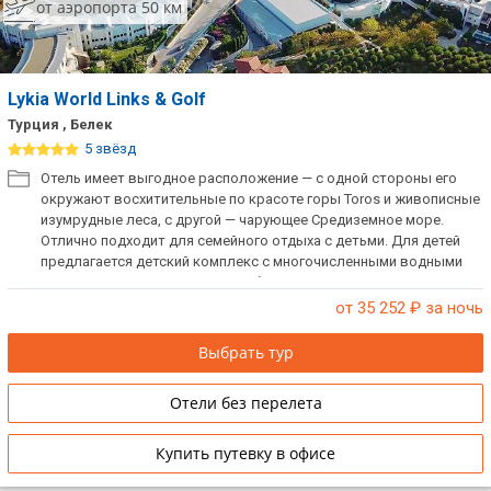
от аэропорта 50 км
Lykia World Links & Golf
Турция , Белек
5 звёзд
Отель имеет выгодное расположение — с одной стороны его
окружают восхитительные по красоте горы Toros и живописные
изумрудные леса, с другой — чарующее Средиземное море.
Отлично подходит для семейного отдыха с детьми. Для детей
предлагается детский комплекс с многочисленными водными
горками, открытыми детскими бассейнами и детскими
площадками. Внимание! Отель не заселяет одиноких мужчин в
от 35 252
₽ за ночь
один номер.
Выбрать тур
Отели без перелета
Купить путевку в офисе