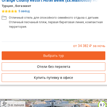
Orange County Resort Hotel Belek (Ex.Maxholiday Hotels
Турция , Богазкент
5 звёзд
Отличный отель для спокойного семейного отдыха с детьми.
Отличный песчаный пляж, первая береговая линия, компактная
территория.
от 34 382
₽ за ночь
Выбрать тур
Отели без перелета
Купить путевку в офисе
3-я линия
9.7