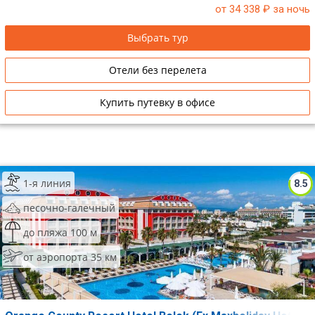
от 34 338
₽ за ночь
Выбрать тур
Отели без перелета
Купить путевку в офисе
1-я линия
8.5
песочно-галечный
до пляжа 100 м
от аэропорта 35 км