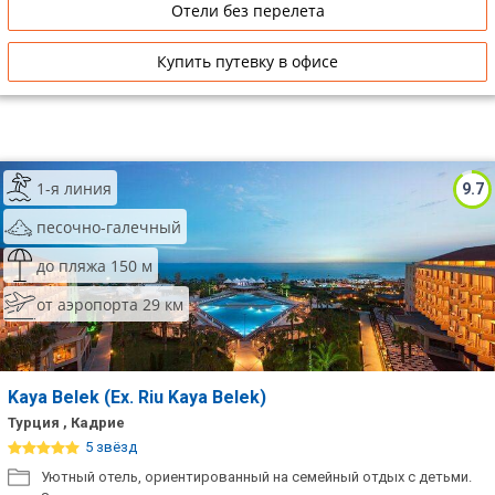
Отели без перелета
Купить путевку в офисе
1-я линия
9.7
песочно-галечный
до пляжа 150 м
от аэропорта 29 км
Kaya Belek (Ex. Riu Kaya Belek)
Турция , Кадрие
5 звёзд
Уютный отель, ориентированный на семейный отдых с детьми.