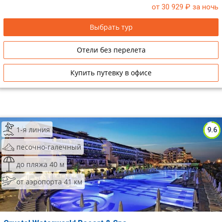
от 30 929
₽ за ночь
Выбрать тур
Отели без перелета
Купить путевку в офисе
1-я линия
9.6
песочно-галечный
до пляжа 40 м
от аэропорта 41 км