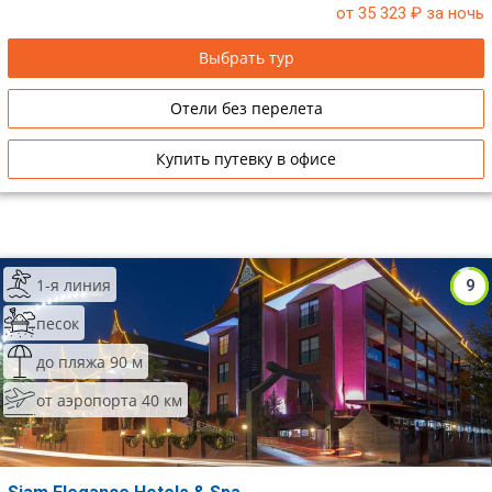
от 35 323
₽ за ночь
Выбрать тур
Отели без перелета
Купить путевку в офисе
1-я линия
9
песок
до пляжа 90 м
от аэропорта 40 км