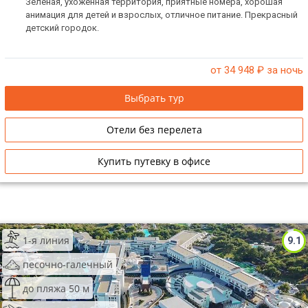
Зеленая, ухоженная территория, приятные номера, хорошая
анимация для детей и взрослых, отличное питание. Прекрасный
детский городок.
от 34 948
₽ за ночь
Выбрать тур
Отели без перелета
Купить путевку в офисе
1-я линия
9.1
песочно-галечный
до пляжа 50 м