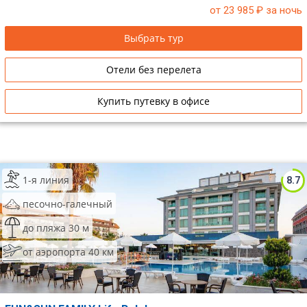
от 23 985
₽ за ночь
Сетевые отели Таиланда
Выбрать тур
Сетевые отели Шри Ланки
Отели без перелета
Сетевые отели Вьетнама
Купить путевку в офисе
Сетевые отели Мальдив
Сетевые отели Бали
1-я линия
8.7
Сетевые отели Сейшел
песочно-галечный
Сетевые отели Маврикия
до пляжа 30 м
от аэропорта 40 км