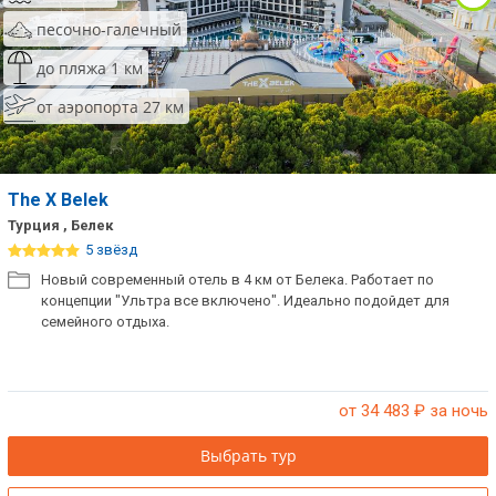
песочно-галечный
до пляжа 1 км
от аэропорта 27 км
The X Belek
Турция , Белек
5 звёзд
Новый современный отель в 4 км от Белека. Работает по
концепции "Ультра все включено". Идеально подойдет для
семейного отдыха.
от 34 483
₽ за ночь
Выбрать тур