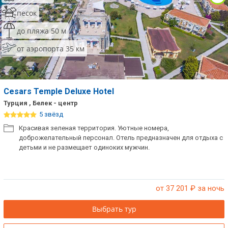
песок
до пляжа 50 м
от аэропорта 35 км
Cesars Temple Deluxe Hotel
Турция , Белек - центр
5 звёзд
Красивая зеленая территория. Уютные номера,
доброжелательный персонал. Отель предназначен для отдыха с
детьми и не размещает одиноких мужчин.
от 37 201
₽ за ночь
Выбрать тур