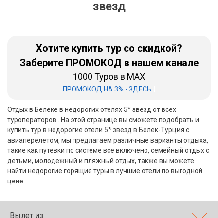
звезд
Бали
Вьетнам
Хотите купить тур со скидкой?
Хайнань
Заберите ПРОМОКОД в нашем канале
1000 Туров в MAX
Северный Гоа
|
ПРОМОКОД НА 3% - ЗДЕСЬ
Южный Гоа
Отдых в Белеке в недорогих отелях 5* звезд от всех
Занзибар
туроператоров . На этой странице вы сможете подобрать и
купить тур в недорогие отели 5* звезд в Белек-Турция с
Абхазия
авиаперелетом, мы предлагаем различные варианты отдыха,
такие как путевки по системе все включено, семейный отдых с
Большой Сочи
детьми, молодежный и пляжный отдых, также вы можете
найти недорогие горящие туры в лучшие отели по выгодной
Кав Мин Воды
цене.
Экскурсионные туры
VIP отели 5 звезд
Вылет из: