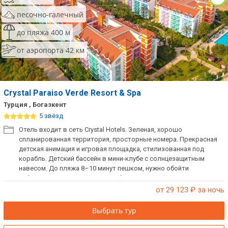
песочно-галечный
до пляжа 400 м
от аэропорта 42 км
Crystal Paraiso Verde Resort & Spa
Турция , Богазкент
5 звёзд
Отель входит в сеть Crystal Hotels. Зеленая, хорошо
спланированная территория, просторные номера. Прекрасная
детская анимация и игровая площадка, стилизованная под
корабль. Детский бассейн в мини-клубе с солнцезащитным
навесом. До пляжа 8–10 минут пешком, нужно обойти
небольшое озеро. Хороший выбор в своей категории.
Рекомендуем для спокойного семейного отдыха.
от 29 123
₽ за ночь
Выбрать тур