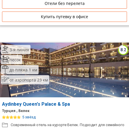
Отели без перелета
Купить путевку в офисе
3-я линия
8.2
песок
до пляжа 1 км
от аэропорта 23 км
Aydinbey Queen's Palace & Spa
Турция , Белек
5 звёзд
Современный отель на курорте Белек. Подходит для семейного