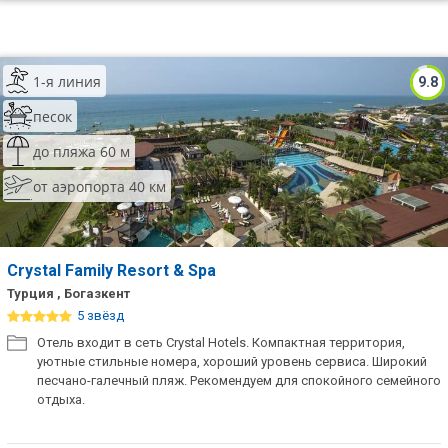
1-я линия
9.8
песок
до пляжа 60 м
от аэропорта 40 км
Crystal Family Resort & Spa
Турция , Богазкент
5 звёзд
Отель входит в сеть Crystal Hotels. Компактная территория,
уютные стильные номера, хороший уровень сервиса. Широкий
песчано-галечный пляж. Рекомендуем для спокойного семейного
отдыха.