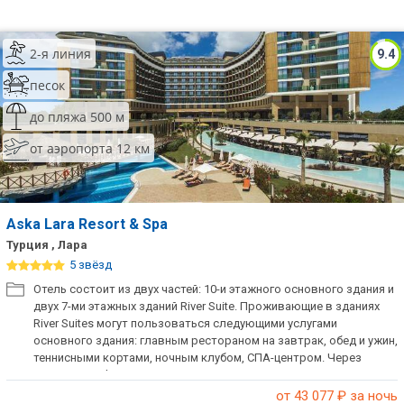
2-я линия
9.4
песок
до пляжа 500 м
от аэропорта 12 км
Aska Lara Resort & Spa
Турция , Лара
5 звёзд
Отель состоит из двух частей: 10-и этажного основного здания и
двух 7-ми этажных зданий River Suite. Проживающие в зданиях
River Suites могут пользоваться следующими услугами
основного здания: главным рестораном на завтрак, обед и ужин,
теннисными кортами, ночным клубом, СПА-центром. Через
дорогу от Aska Lara Resort расположен тематический парк Wet &
Wild с водными горками, бассейнами, пляжем, баром и
от 43 077
₽ за ночь