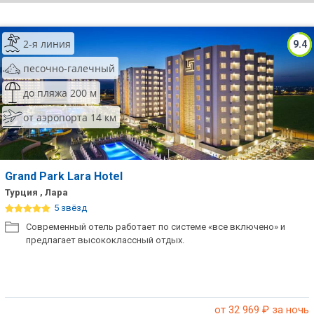
ТОП 10 лучших отелей 5*
2-я линия
9.4
ТОП 10 недорогих отелей
песочно-галечный
5*
до пляжа 200 м
Лучшие отели 4* звезды
от аэропорта 14 км
Недорогие отели 4*
звезды
Лучшие отели 3* звезды
Grand Park Lara Hotel
Турция , Лара
Недорогие отели 3*
5 звёзд
звезды
Современный отель работает по системе «все включено» и
предлагает высококлассный отдых.
Сетевые отели Турции
Сетевые отели Египта
Сетевые отели ОАЭ
от 32 969
₽ за ночь