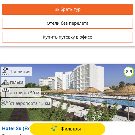
Выбрать тур
Отели без перелета
Купить путевку в офисе
1-я линия
8.9
галька
до пляжа 50 м
от аэропорта 15 км
Hotel Su (Ex. Hillside Su)
Фильтры