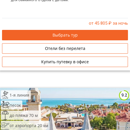
от 45 805
₽ за ночь
Выбрать тур
Отели без перелета
Купить путевку в офисе
1-я линия
9.2
песок
до пляжа 70 м
от аэропорта 20 км