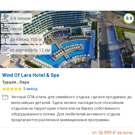
3-я линия
8.8
песок
до пляжа 750 м
от аэропорта 12 км
Wind Of Lara Hotel & Spa
Турция , Лара
5 звёзд
Уютный СПА-отель для семейного отдыха, где все продумано до
мельчайших деталей. Здесь можно насладиться спокойным
отдыхом на территории отеля или на берегу собственного
оборудованного пляжа. Для любителей активного отдыха
предлагаются различные анимационные программы.
от 36 899
₽ за ночь