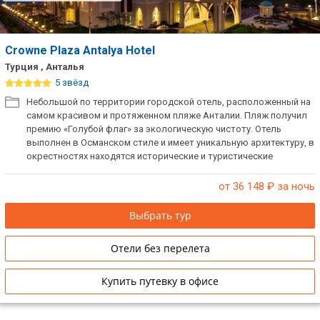
Crowne Plaza Antalya Hotel
Турция , Анталья
5 звёзд
Небольшой по территории городской отель, расположенный на
самом красивом и протяженном пляже Анталии. Пляж получил
премию «Голубой флаг» за экологическую чистоту. Отель
выполнен в Османском стиле и имеет уникальную архитектуру, в
окрестностях находятся исторические и туристические
достопримечательности, места для отдыха и развлечений.
Высокий уровень обслуживания и гостеприимства.
от 36 148
₽ за ночь
Выбрать тур
Отели без перелета
Купить путевку в офисе