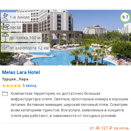
1-я линия
9.7
песок
до пляжа 100 м
от аэропорта 12 км
Melas Lara Hotel
Турция , Лара
5 звёзд
Компактная территория, но достаточно большая
инфраструктура отеля. Светлые, просторные номера и хорошее
питание. Активная анимация, широкий песчаный пляж. Советуем
всем категориям туристов. Все услуги, заявленные в концепте
отеля уже работают, в зависимости от погодных условий.
от 46 121
₽ за ночь