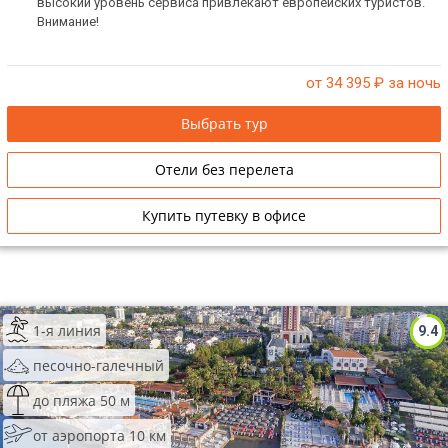
высокий уровень сервиса привлекают европейских туристов.
Внимание!
от 34 395
₽ за ночь
Выбрать тур
Отели без перелета
Купить путевку в офисе
1-я линия
9.4
песочно-галечный
до пляжа 50 м
от аэропорта 10 км