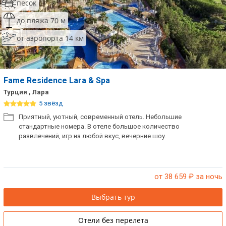
песок
до пляжа 70 м
от аэропорта 14 км
Fame Residence Lara & Spa
Турция , Лара
5 звёзд
Приятный, уютный, современный отель. Небольшие
стандартные номера. В отеле большое количество
развлечений, игр на любой вкус, вечерние шоу.
от 38 659
₽ за ночь
Выбрать тур
Отели без перелета