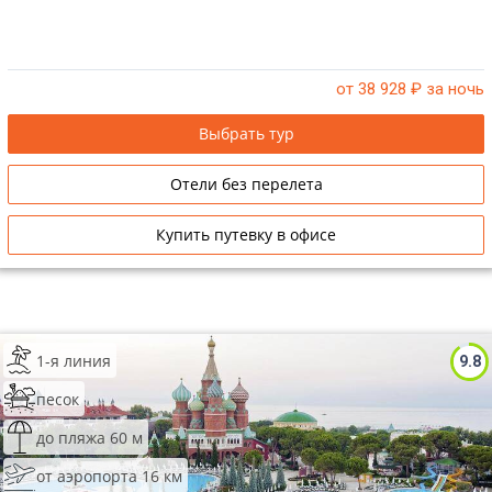
от 38 928
₽ за ночь
Выбрать тур
Отели без перелета
Купить путевку в офисе
1-я линия
9.8
песок
до пляжа 60 м
от аэропорта 16 км