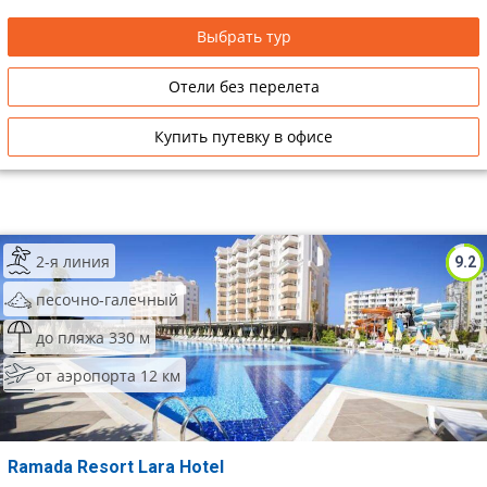
Выбрать тур
Отели без перелета
Купить путевку в офисе
2-я линия
9.2
песочно-галечный
до пляжа 330 м
от аэропорта 12 км
Ramada Resort Lara Hotel