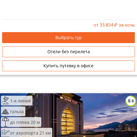
от 35 834
₽ за ночь
Выбрать тур
Отели без перелета
Купить путевку в офисе
1-я линия
8.6
галька
до пляжа 20 м
от аэропорта 21 км