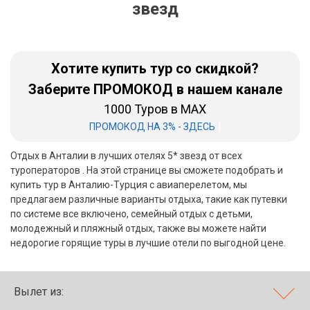
звезд
Бали
Вьетнам
Хотите купить тур со скидкой?
Хайнань
Заберите ПРОМОКОД в нашем канале
1000 Туров в MAX
Северный Гоа
|
ПРОМОКОД НА 3% - ЗДЕСЬ
Южный Гоа
Отдых в Анталии в лучших отелях 5* звезд от всех
Занзибар
туроператоров . На этой странице вы сможете подобрать и
купить тур в Анталию-Турция с авиаперелетом, мы
Абхазия
предлагаем различные варианты отдыха, такие как путевки
по системе все включено, семейный отдых с детьми,
Большой Сочи
молодежный и пляжный отдых, также вы можете найти
недорогие горящие туры в лучшие отели по выгодной цене.
Кав Мин Воды
Экскурсионные туры
Вылет из:
VIP отели 5 звезд