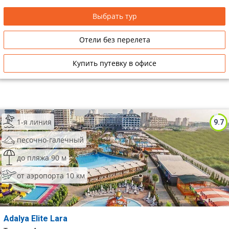
рестораном, а главное, множеством развлечений!
Выбрать тур
Отели без перелета
Купить путевку в офисе
1-я линия
9.7
песочно-галечный
до пляжа 90 м
от аэропорта 10 км
Adalya Elite Lara