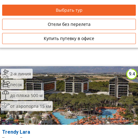
Выбрать тур
Отели без перелета
Купить путевку в офисе
2-я линия
9.4
песок
до пляжа 500 м
от аэропорта 15 км
Trendy Lara