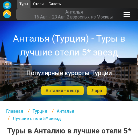
Туры
Отели
Билеты
Главная
Анталья
16 Авг
-
23 Авг
2 взрослых
из Москвы
Турция- Курорты
Анталья (Турция) - Туры в
Офис г. Москва
лучшие отели 5* звезд
Помощь
Подборки отелей
Популярные курорты Турции
Турция
Таиланд
Анталия - центр
Лара
ОАЭ
Главная
Турция
Анталья
Египет
Лучшие отели 5* звезд
Куба
Туры в Анталию в лучшие отели 5*
Шри Ланка