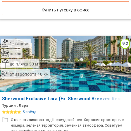
Купить путевку в офисе
1-я линия
9.2
песок
до пляжа 50 м
от аэропорта 10 км
Sherwood Exclusive Lara (Ex. Sherwood Breezes Resort)
Турция , Лара
5 звёзд
Отель стилизован под Шервудский лес. Хорошие просторные
номера, зеленая территория, семейная атмосфера. Советуем
для семейного отдыха с детьми.