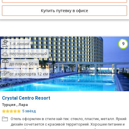
Купить путевку в офисе
1-я линия
9
песочно-галечный
до пляжа 50 м
от аэропорта 12 км
Crystal Centro Resort
Турция , Лара
5 звёзд
Отель оформлен в стиле хай-тек: стекло, пластик, металл. Яркий
дизайн сочетается с красивой территорией. Хорошее питание и