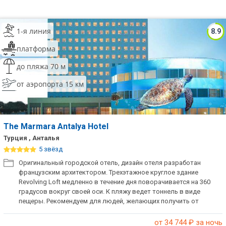
1-я линия
8.9
платформа
до пляжа 70 м
от аэропорта 15 км
The Marmara Antalya Hotel
Турция , Анталья
5 звёзд
Оригинальный городской отель, дизайн отеля разработан
французским архитектором. Трехэтажное круглое здание
Revolving Loft медленно в течение дня поворачивается на 360
градусов вокруг своей оси. К пляжу ведет тоннель в виде
пещеры. Рекомендуем для людей, желающих получить от
отдыха неожиданные впечатления. Советуем для спокойного
отдыха без детей.
от 34 744
₽ за ночь