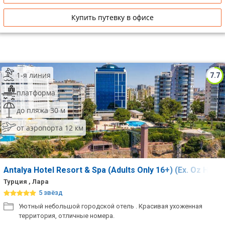
Купить путевку в офисе
1-я линия
7.7
платформа
до пляжа 30 м
от аэропорта 12 км
Antalya Hotel Resort & Spa (Adults Only 16+) (Ex. Oz Hote
Турция , Лара
5 звёзд
Уютный небольшой городской отель . Красивая ухоженная
территория, отличные номера.