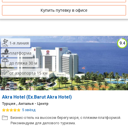
Купить путевку в офисе
1-я линия
9.4
платформа
до пляжа 30 м
от аэропорта 15 км
Akra Hotel (Ex.Barut Akra Hotel)
Турция , Анталья - Центр
5 звёзд
Бизнес-отель на высоком берегу моря, с пляжем-платформой.
Рекомендуем для делового туризма.