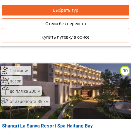
Сетевые отели Таиланда
Выбрать тур
Отели без перелета
Сетевые отели Шри Ланки
Купить путевку в офисе
Сетевые отели Вьетнама
Сетевые отели Мальдив
1-я линия
Сетевые отели Бали
10
песок
Сетевые отели Сейшел
до пляжа 200 м
Сетевые отели Маврикия
от аэропорта 35 км
Shangri La Sanya Resort Spa Haitang Bay