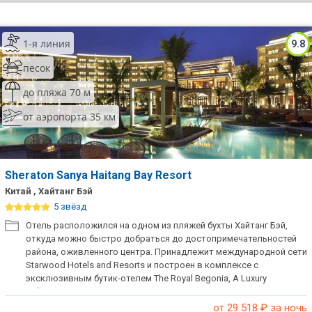
ТОП 10 лучших отелей 5*
1-я линия
9.8
ТОП 10 недорогих отелей
песок
5*
до пляжа 70 м
Лучшие отели 4* звезды
от аэропорта 35 км
Недорогие отели 4*
звезды
Лучшие отели 3* звезды
Sheraton Sanya Haitang Bay Resort
Китай , Хайтанг Бэй
Недорогие отели 3*
5 звёзд
звезды
Отель расположился на одном из пляжей бухты Хайтанг Бэй,
откуда можно быстро добраться до достопримечательностей
Сетевые отели Турции
района, оживленного центра. Принадлежит международной сети
Starwood Hotels and Resorts и построен в комплексе с
Сетевые отели Египта
эксклюзивным бутик-отелем The Royal Begonia, A Luxury
Collection Resort.
Сетевые отели ОАЭ
от 29 518
₽ за ночь