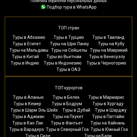
Политика обработки персональных данных
Подбор тура в WhatsApp
ТОП стран
Туры в Абхазию
Туры в Турцию
Туры в Таиланд
Туры в Египет
Туры на Шри Ланку
Туры на Кубу
Туры на Мальдивы
Туры на Сейшелы
Туры на Маврикий
Туры в Китай
Туры во Вьетнам
Туры в Венесуэлу
Туры в Индию
Туры в Индонезию
Туры в Черногорию
Туры в ОАЭ
ТОП курортов
Туры в Аланью
Туры в Белек
Туры в Мармарис
Туры в Кемер
Туры в Бодрум
Туры в Хургаду
Туры в Шарм Эль Шейх
Туры в Дубай
Туры в Шарджу
Туры в Аджман
Туры на Пхукет
Туры в Паттайю
Туры в Као Лак
Туры в Фантьет
Туры на Хайнань
Туры в Варадеро
Туры в Северный Гоа
Туры в Южный Гоа
Туры в Сиде
Туры на Бали