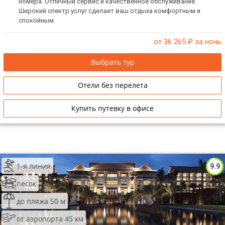
номера. Отличный сервис и качественное обслуживание.
Широкий спектр услуг сделает ваш отдыха комфортным и
спокойным.
от 36 265
₽ за ночь
Выбрать тур
Отели без перелета
Купить путевку в офисе
1-я линия
9.9
песок
до пляжа 50 м
от аэропорта 45 км