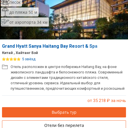
песок
до пляжа 50 м
от аэропорта 34 км
Grand Hyatt Sanya Haitang Bay Resort & Spa
Китай , Хайтанг Бэй
5 звёзд
Отель расположен в центре побережья Haitang Bay, на фоне
живописного ландшафта и белоснежного пляжа. Современный
дизайн с элементами традиционного китайского стиля,
отличный уровень сервиса. Идеальный выбор для
путешественников, предпочитающих комфортный и роскошный
семейный отдых.
от 35 218
₽ за ночь
Выбрать тур
Отели без перелета