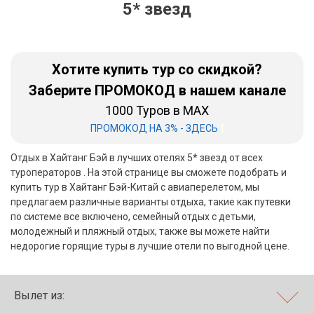
5* звезд
Бали
Вьетнам
Хотите купить тур со скидкой?
Хайнань
Заберите ПРОМОКОД в нашем канале
1000 Туров в MAX
Северный Гоа
|
ПРОМОКОД НА 3% - ЗДЕСЬ
Южный Гоа
Отдых в Хайтанг Бэй в лучших отелях 5* звезд от всех
Занзибар
туроператоров . На этой странице вы сможете подобрать и
купить тур в Хайтанг Бэй-Китай с авиаперелетом, мы
Абхазия
предлагаем различные варианты отдыха, такие как путевки
по системе все включено, семейный отдых с детьми,
Большой Сочи
молодежный и пляжный отдых, также вы можете найти
недорогие горящие туры в лучшие отели по выгодной цене.
Кав Мин Воды
Экскурсионные туры
Вылет из:
VIP отели 5 звезд