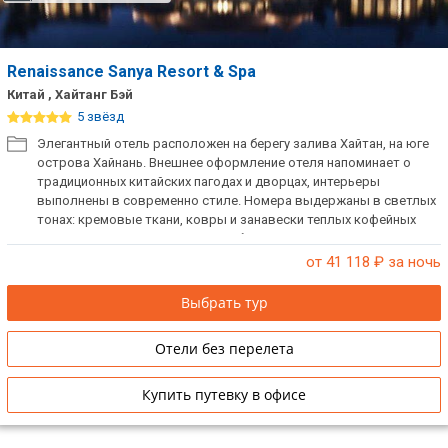
Renaissance Sanya Resort & Spa
Китай , Хайтанг Бэй
5 звёзд
Элегантный отель расположен на берегу залива Хайтан, на юге
острова Хайнань. Внешнее оформление отеля напоминает о
традиционных китайских пагодах и дворцах, интерьеры
выполнены в современно стиле. Номера выдержаны в светлых
тонах: кремовые ткани, ковры и занавески теплых кофейных
оттенков. Во всех номерах есть балконы, с которых можно
любоваться чарующими видами Южно-Китайского моря.
от 41 118
₽ за ночь
Выбрать тур
Отели без перелета
Купить путевку в офисе