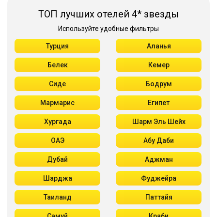
ТОП лучших отелей 4* звезды
Используйте удобные фильтры
Турция
Аланья
Белек
Кемер
Сиде
Бодрум
Мармарис
Египет
Хургада
Шарм Эль Шейх
ОАЭ
Абу Даби
Дубай
Аджман
Шарджа
Фуджейра
Таиланд
Паттайя
Самуй
Краби