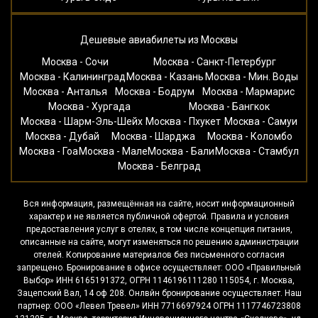
Дешевые авиабилеты из Москвы
Москва - Сочи
Москва - Санкт-Петербург
Москва - Калининград
Москва - Казань
Москва - Мин. Воды
Москва - Анталья
Москва - Бодрум
Москва - Мармарис
Москва - Хургада
Москва - Бангкок
Москва - Шарм-Эль-Шейх
Москва - Пхукет
Москва - Самуи
Москва - Дубай
Москва - Шарджа
Москва - Коломбо
Москва - Гоа
Москва - Мале
Москва - Бали
Москва - Стамбул
Москва - Белград
Вся информация, размещённая на сайте, носит информационный
характер и не является публичной офертой. Правила и условия
предоставления услуг в отелях, в том числе концепция питания,
описанные на сайте, могут изменяться по решению администрации
отелей. Копирование материалов без письменного согласия
запрещено. Бронирование в офисе осуществляет: ООО «Правильный
Выбор» ИНН 6165191372, ОГРН 1146196111280 115054, г. Москва,
Зацепский Вал, 14 оф 208. Онлвйн бронирование осуществляет. Наш
партнер: ООО «Левел Тревел» ИНН 7716697924 ОГРН 1117746723808