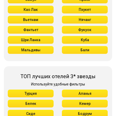
Као Лак
Пхукет
Вьетнам
Нячанг
Фантьет
Фукуок
Шри Ланка
Куба
Мальдивы
Бали
ТОП лучших отелей 3* звезды
Используйте удобные фильтры
Турция
Аланья
Белек
Кемер
Сиде
Бодрум