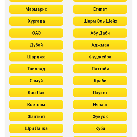
Мармарис
Египет
Хургада
Шарм Эль Шейх
ОАЭ
Абу Даби
Дубай
Аджман
Шарджа
Фуджейра
Таиланд
Паттайя
Самуй
Краби
Као Лак
Пхукет
Вьетнам
Нячанг
Фантьет
Фукуок
Шри Ланка
Куба