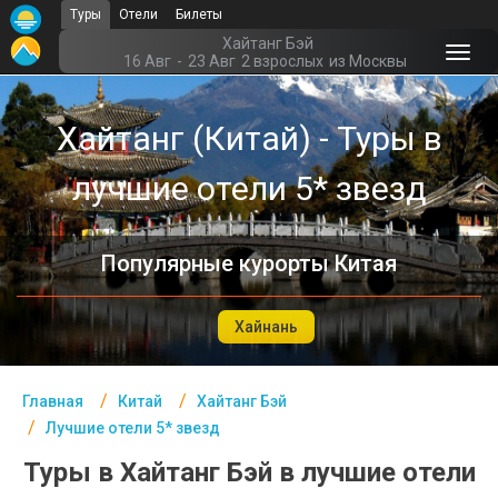
Туры
Отели
Билеты
Главная
Хайтанг Бэй
16 Авг
-
23 Авг
2 взрослых
из Москвы
Китай- Курорты
Хайтанг (Китай) - Туры в
Офис г. Москва
лучшие отели 5* звезд
Помощь
Подборки отелей
Популярные курорты Китая
Турция
Таиланд
Хайнань
ОАЭ
Главная
Китай
Хайтанг Бэй
Египет
Лучшие отели 5* звезд
Куба
Туры в Хайтанг Бэй в лучшие отели
Шри Ланка