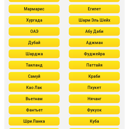
Мармарис
Египет
Хургада
Шарм Эль Шейх
ОАЭ
Абу Даби
Дубай
Аджман
Шарджа
Фуджейра
Таиланд
Паттайя
Самуй
Краби
Као Лак
Пхукет
Вьетнам
Нячанг
Фантьет
Фукуок
Шри Ланка
Куба