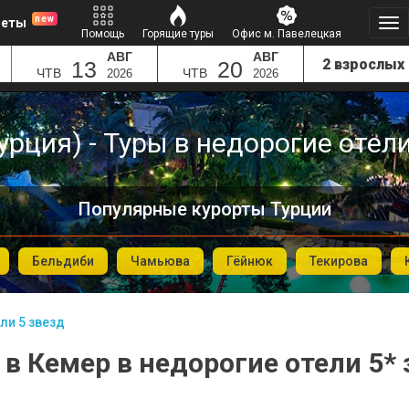
new
леты
Помощь
Горящие туры
Офис м. Павелецкая
АВГ
АВГ
13
20
ЧТВ
ЧТВ
2026
2026
урция) - Туры в недорогие отели
Популярные курорты Турции
Бельдиби
Чамьюва
Гёйнюк
Текирова
ли 5 звезд
 в Кемер в недорогие отели 5* 