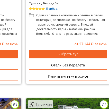
Турция , Бельдиби
5 звёзд
гой
Один из самых экономичных отелей в своей
 на берегу
категории, расположен на берегу. Небольшая
ьшой
территория, средний сервис. В пешей
ация для
досягаемости бары и магазины района
ля семейных
Бельдиби. Отель не размещает одиноких
мужчин.
9
₽ за ночь
от 27 144
₽ за ночь
Выбрать тур
Отели без перелета
Купить путевку в офисе
1-я линия
8.3
7.4