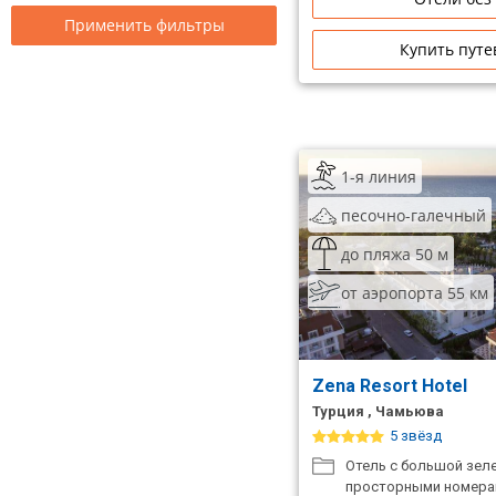
Применить фильтры
Купить путе
1-я линия
песочно-галечный
до пляжа 50 м
от аэропорта 55 км
Zena Resort Hotel
Турция , Чамьюва
5 звёзд
Отель с большой зел
просторными номерам