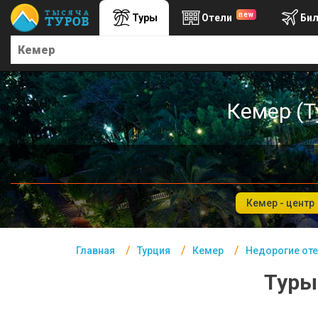
new
Туры
Отели
Би
Главная
Турция- Курорты
Офис г. Москва
Кемер (Т
Помощь
Подборки отелей
Турция
Таиланд
Кемер - центр
ОАЭ
Главная
Турция
Кемер
Недорогие оте
Египет
Туры
Куба
Шри Ланка