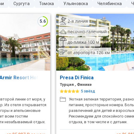
чи
Сургута
Томска
Ульяновска
Челябинска
Ч
2-я линия
5.6
песочно-галечный
до пляжа 100 м
от аэропорта 126 км
.Armir Resort Hotel)
Presa Di Finica
Турция , Финике
5 звёзд
второй линии от моря, у
Уютная зеленая территория, разн
р. Из отеля открывается
питание, просторные номера. Бо
 горы и апельсиновые
развлечений для детей и взрослых
ет всем гостям
Рекомендуем для спокойного семе
ти незабываемый отдых.
отдыха, в том числе и с детьми.