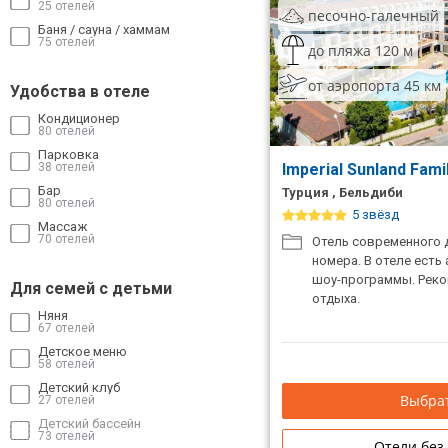
25 отелей
песочно-галечный
Баня / сауна / хаммам
75 отелей
до пляжа 120 м
от аэропорта 45 км
Удобства в отеле
Кондиционер
80 отелей
Парковка
38 отелей
Imperial Sunland Fami
Бар
Турция , Бельдиби
80 отелей
5 звёзд
Массаж
70 отелей
Отель современного 
номера. В отеле есть
шоу-программы. Реко
Для семей с детьми
отдыха.
Няня
67 отелей
Детское меню
58 отелей
Детский клуб
Выбрат
27 отелей
Детский бассейн
73 отелей
Отели без