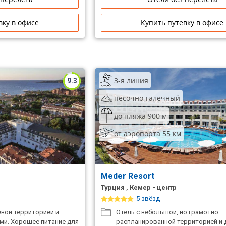
вку в офисе
Купить путевку в офисе
3-я линия
9.3
песочно-галечный
до пляжа 900 м
от аэропорта 55 км
Meder Resort
Турция , Кемер - центр
5 звёзд
еной территорией и
Отель с небольшой, но грамотно
и. Хорошее питание для
распланированной территорией и