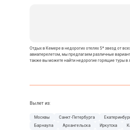
Бали
Вьетнам
Хайнань
Северный Гоа
Отдых в Кемере в недорогих отелях 5* звезд от все
авиаперелетом, мы предлагаем различные варианты
Южный Гоа
также вы можете найти недорогие горящие туры в 
Занзибар
Абхазия
Большой Сочи
Вылет из:
Кав Мин Воды
Экскурсионные туры
Москвы
Санкт-Петербурга
Екатеринбур
Барнаула
Архангельска
Иркутска
К
VIP отели 5 звезд