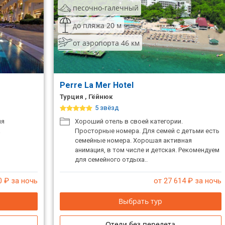
песочно-галечный
до пляжа 20 м
от аэропорта 46 км
Perre La Mer Hotel
Турция , Гёйнюк
5 звёзд
ля
Хороший отель в своей категории.
а
Просторные номера. Для семей с детьми есть
семейные номера. Хорошая активная
анимация, в том числе и детская. Рекомендуем
для семейного отдыха..
0
₽ за ночь
от 27 614
₽ за ночь
Выбрать тур
Отели без перелета