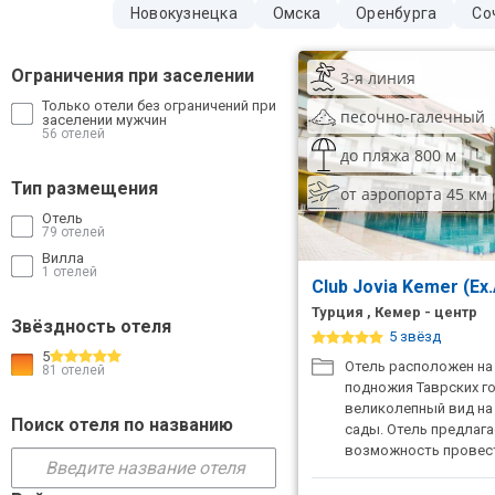
Новокузнецка
Омска
Оренбурга
Со
ТОП 10 лучших отелей 5*
Ограничения при заселении
3-я линия
ТОП 10 недорогих отелей
Только отели без ограничений при
песочно-галечный
5*
заселении мужчин
56 отелей
до пляжа 800 м
Лучшие отели 4* звезды
Тип размещения
от аэропорта 45 км
Недорогие отели 4*
Отель
звезды
79 отелей
Вилла
1 отелей
Лучшие отели 3* звезды
Club Jovia Kemer (Ex
Турция , Кемер - центр
Недорогие отели 3*
Звёздность отеля
5 звёзд
звезды
5
Отель расположен на 
81 отелей
Сетевые отели Турции
подножия Таврских го
великолепный вид на
Поиск отеля по названию
Сетевые отели Египта
сады. Отель предлага
возможность провес
Сетевые отели ОАЭ