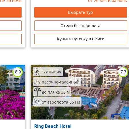
3
₽ за ночь
от 26 354
₽ за ночь
семейного отдыха.
Выбрать тур
Отели без перелета
Купить путевку в офисе
1-я линия
8.9
7.7
песочно-галечный
до пляжа 30 м
от аэропорта 55 км
Ring Beach Hotel