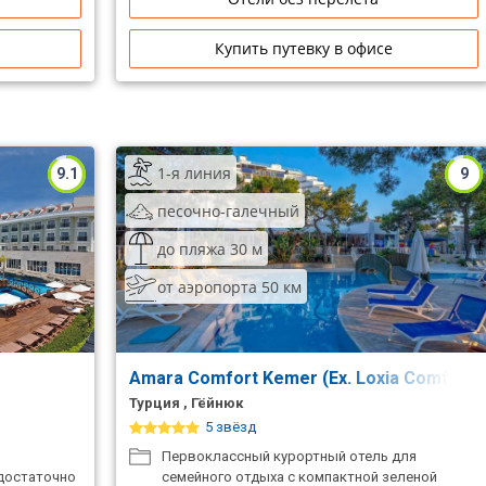
Купить путевку в офисе
1-я линия
9.1
9
песочно-галечный
до пляжа 30 м
от аэропорта 50 км
Amara Comfort Kemer (Ex. Loxia Comfort 
Турция , Гёйнюк
5 звёзд
Первоклассный курортный отель для
 достаточно
семейного отдыха с компактной зеленой