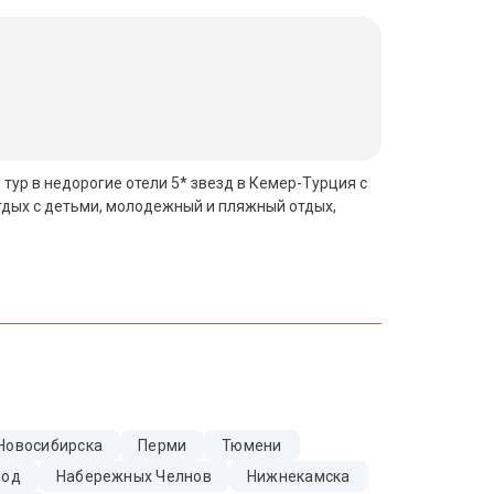
 тур в недорогие отели 5* звезд в Кемер-Турция с
тдых с детьми, молодежный и пляжный отдых,
Новосибирска
Перми
Тюмени
Вод
Набережных Челнов
Нижнекамска