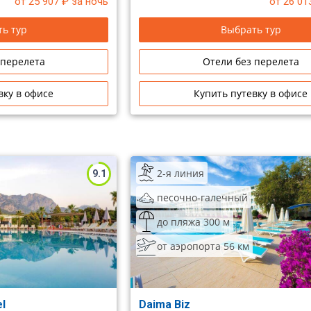
от 25 907
₽ за ночь
от 26 01
ь тур
Выбрать тур
 перелета
Отели без перелета
вку в офисе
Купить путевку в офисе
2-я линия
9.1
песочно-галечный
до пляжа 300 м
от аэропорта 56 км
el
Daima Biz