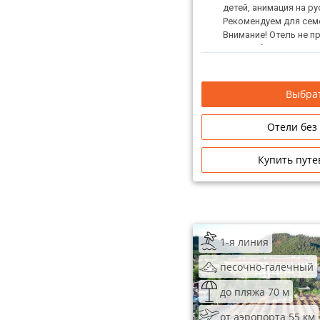
детей, анимация на р
Рекомендуем для семе
Внимание! Отель не 
мужчин без дам!
Выбрат
Отели без
Купить путе
1-я линия
песочно-галечный
до пляжа 70 м
от аэропорта 55 км