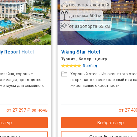
песочно-галечный
до пляжа 600 м
от аэропорта 55 км
ly Resort Hotel
Viking Star Hotel
Турция , Кемер - центр
5 звёзд
дизайна, хорошие
Хороший отель. Из окон этого оте
 анимация, проводятся
открывается великолепный вид н
мендуем для семейного
живописные окрестности.
от 27 297
₽ за ночь
от 27 43
ь тур
Выбрать тур
 перелета
Отели без перелета