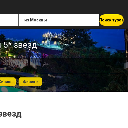
Поиск туров
 5* звезд
Кириш
Финике
звезд