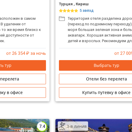
Турция , Кириш
5 звёзд
расположен в самом
Территория отеля разделена доро
 В удалении от
(переход по подземному переходу),
в то же время близко к
моря большая зеленая зона и бол
шей доступности от
аквапарк. Хорошая активная аним
ек.
детей и взрослых. Рекомендуем д
пар и отдыха с детьми.
от 26 354
₽ за ночь
от 27 00
ь тур
Выбрать тур
 перелета
Отели без перелета
вку в офисе
Купить путевку в офисе
3-я линия
7.4