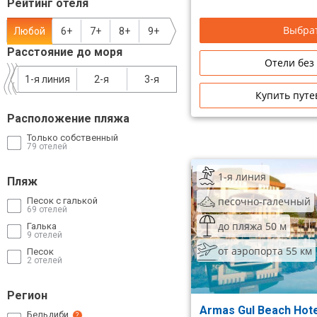
Рейтинг отеля
Сетевые отели Таиланда
Выбрат
Любой
6+
7+
8+
9+
Расстояние до моря
Сетевые отели Шри Ланки
Отели без
1-я линия
2-я
3-я
Купить путе
Сетевые отели Вьетнама
Расположение пляжа
Только собственный
Сетевые отели Мальдив
79 отелей
Сетевые отели Бали
1-я линия
Пляж
Сетевые отели Сейшел
песочно-галечный
Песок с галькой
69 отелей
до пляжа 50 м
Галька
Сетевые отели Маврикия
9 отелей
от аэропорта 55 км
Песок
2 отелей
Регион
Armas Gul Beach Hot
Бельдиби
?