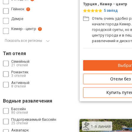
Турция , Кемер - центр
Гёйнюк
?
5 звёзд
Отель очень удобно 
Демре
начале города Кемер.
Кемер - центр
городской суеты, но 
?
центру города и в пе
Показать все регионы
развлечений и дискот
Тип отеля
Семейный
Выбрат
21 отелей
Романтик
3 отелей
Отели без
Активный
8 отелей
Купить путе
Водные развлечения
Бассейн
80 отелей
Подогреваемый бассейн
25 отелей
1-я линия
Аквапарк