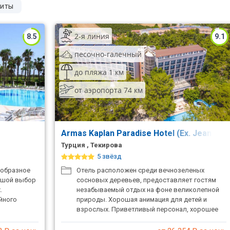
иты
2-я линия
8.5
9.1
песочно-галечный
до пляжа 1 км
от аэропорта 74 км
Armas Kaplan Paradise Hotel (Ex. Jeans Cl
Турция , Текирова
5 звёзд
ообразное
Отель расположен среди вечнозеленых
льшой выбор
сосновых деревьев, предоставляет гостям
.
незабываемый отдых на фоне великолепной
йного
природы. Хорошая анимация для детей и
взрослых. Приветливый персонал, хорошее
питание. До моря 7 минут пешком.
Рекомендуем для молодежи и активного