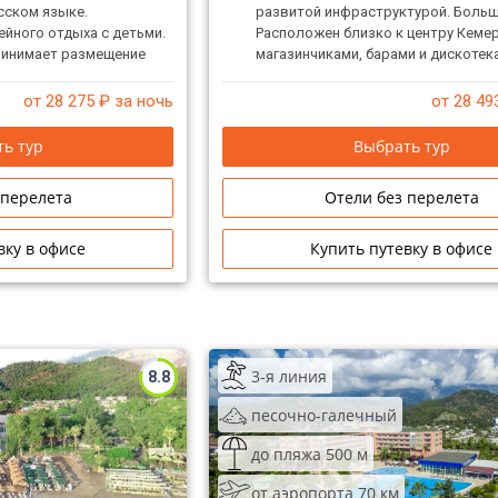
усском языке.
развитой инфраструктурой. Больш
йного отдыха с детьми.
Расположен близко к центру Кемер
принимает размещение
магазинчиками, барами и дискотек
от 28 275
₽ за ночь
от 28 49
ь тур
Выбрать тур
 перелета
Отели без перелета
вку в офисе
Купить путевку в офисе
3-я линия
8.8
песочно-галечный
до пляжа 500 м
от аэропорта 70 км