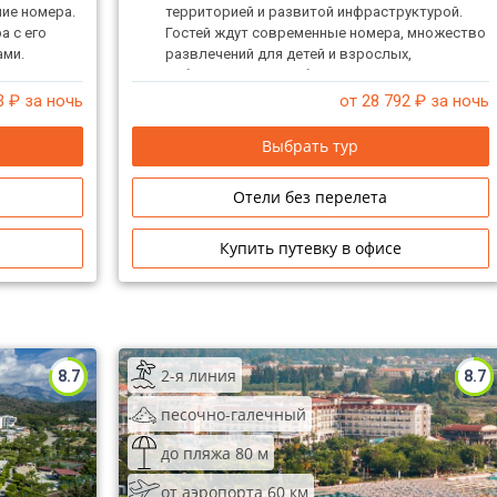
ие номера.
территорией и развитой инфраструктурой.
а с его
Гостей ждут современные номера, множество
ами.
развлечений для детей и взрослых,
собственный пляж, бассейны для взрослых и
детей и водные горки.
3
₽ за ночь
от 28 792
₽ за ночь
Выбрать тур
Отели без перелета
Купить путевку в офисе
2-я линия
8.7
8.7
песочно-галечный
до пляжа 80 м
от аэропорта 60 км