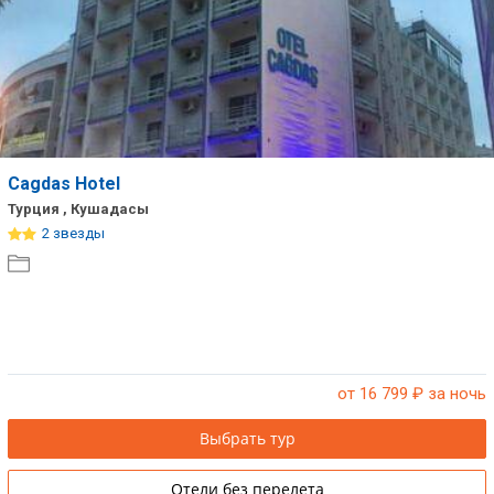
Сетевые отели Таиланда
Сетевые отели Шри Ланки
Сетевые отели Вьетнама
Cagdas Hotel
Турция , Кушадасы
Сетевые отели Мальдив
2 звезды
Сетевые отели Бали
Сетевые отели Сейшел
Сетевые отели Маврикия
от 16 799
₽ за ночь
Выбрать тур
Отели без перелета