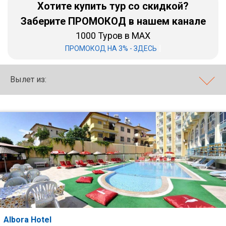
Хотите купить тур со скидкой?
Бали
Заберите ПРОМОКОД в нашем канале
1000 Туров в MAX
Вьетнам
|
ПРОМОКОД НА 3% - ЗДЕСЬ
Хайнань
Вылет из:
Северный Гоа
Южный Гоа
Занзибар
Абхазия
Большой Сочи
Кав Мин Воды
Экскурсионные туры
Albora Hotel
VIP отели 5 звезд