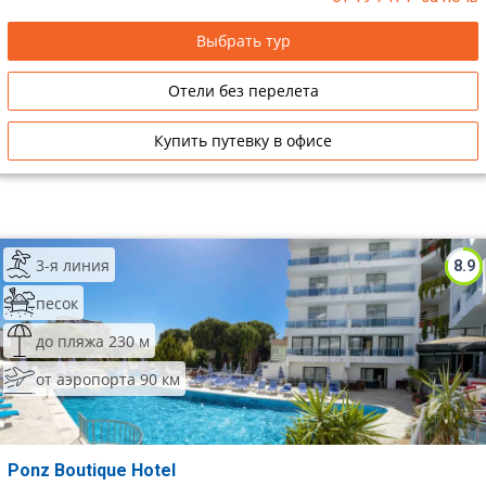
Выбрать тур
Отели без перелета
Купить путевку в офисе
3-я линия
8.9
песок
до пляжа 230 м
от аэропорта 90 км
Ponz Boutique Hotel