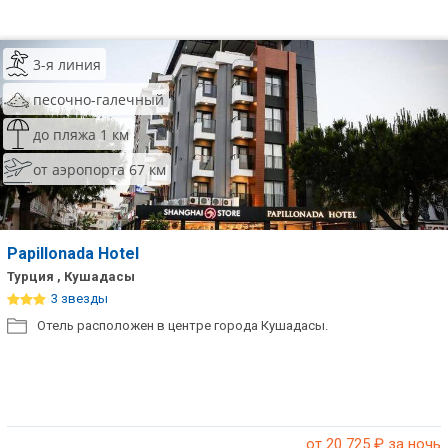
3-я линия
песочно-галечный
до пляжа 1 км
от аэропорта 67 км
Papillonada Hotel
Турция , Кушадасы
3 звезды
Отель расположен в центре города Кушадасы.
от 20 725
₽ за ночь