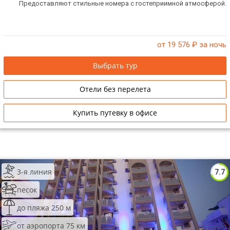
Предоставляют стильные номера с гостеприимной атмосферой.
от 19 576
₽ за ночь
Выбрать тур
Отели без перелета
Купить путевку в офисе
3-я линия
7.7
песок
до пляжа 250 м
от аэропорта 75 км