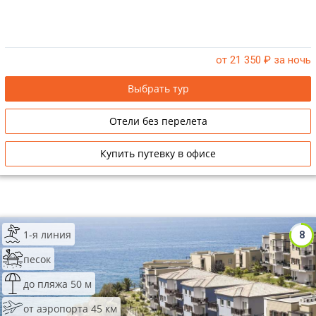
от 21 350
₽ за ночь
Выбрать тур
Отели без перелета
Купить путевку в офисе
1-я линия
8
песок
до пляжа 50 м
от аэропорта 45 км