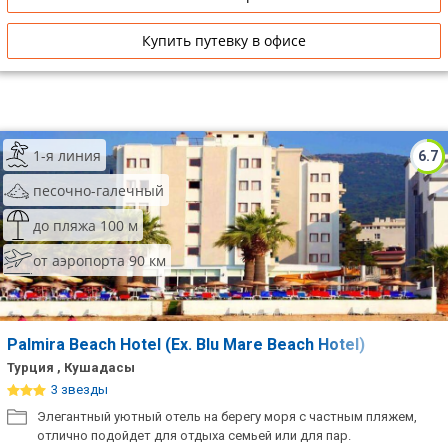
Купить путевку в офисе
1-я линия
6.7
песочно-галечный
до пляжа 100 м
от аэропорта 90 км
Palmira Beach Hotel (Ex. Blu Mare Beach Hotel)
Турция , Кушадасы
3 звезды
Элегантный уютный отель на берегу моря с частным пляжем,
отлично подойдет для отдыха семьей или для пар.