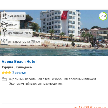
1-я линия
7.9
песок
до пляжа 20 м
от аэропорта 70 км
Asena Beach Hotel
Турция , Кушадасы
3 звезды
Скромный небольшой отель с хорошим песчаным пляжем.
Экономичный вариант размещения.
от 18 639
₽ за ночь