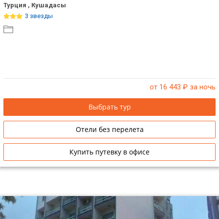
Турция , Кушадасы
ТОП 10 лучших отелей 5*
3 звезды
ТОП 10 недорогих отелей
5*
Лучшие отели 4* звезды
от 16 443
₽ за ночь
Недорогие отели 4*
звезды
Выбрать тур
Лучшие отели 3* звезды
Отели без перелета
Недорогие отели 3*
звезды
Купить путевку в офисе
Сетевые отели Турции
Сетевые отели Египта
Сетевые отели ОАЭ