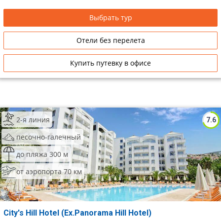
Выбрать тур
Отели без перелета
Купить путевку в офисе
2-я линия
7.6
песочно-галечный
до пляжа 300 м
от аэропорта 70 км
City's Hill Hotel (Ex.Panorama Hill Hotel)