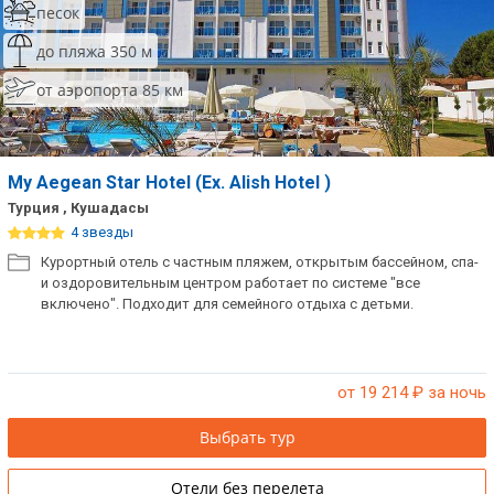
песок
до пляжа 350 м
от аэропорта 85 км
My Aegean Star Hotel (Ex. Alish Hotel )
Турция , Кушадасы
4 звезды
Курортный отель с частным пляжем, открытым бассейном, спа-
и оздоровительным центром работает по системе "все
включено". Подходит для семейного отдыха с детьми.
от 19 214
₽ за ночь
Выбрать тур
Отели без перелета