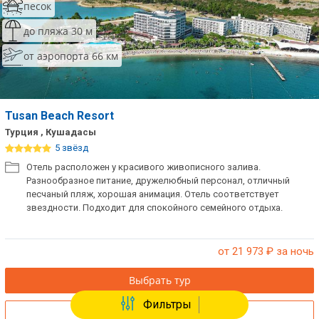
песок
до пляжа 30 м
от аэропорта 66 км
Tusan Beach Resort
Турция , Кушадасы
5 звёзд
Отель расположен у красивого живописного залива.
Разнообразное питание, дружелюбный персонал, отличный
песчаный пляж, хорошая анимация. Отель соответствует
звездности. Подходит для спокойного семейного отдыха.
от 21 973
₽ за ночь
Выбрать тур
Фильтры
Отели без перелета