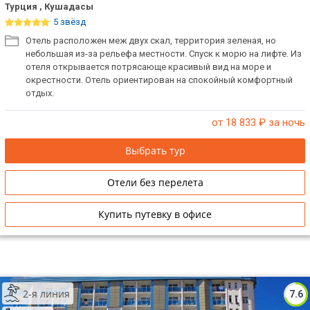
Турция , Кушадасы
5 звёзд
Отель расположен меж двух скал, территория зеленая, но
небольшая из-за рельефа местности. Спуск к морю на лифте. Из
отеля открывается потрясающе красивый вид на море и
окрестности. Отель ориентирован на спокойный комфортный
отдых.
от 18 833
₽ за ночь
Выбрать тур
Отели без перелета
Купить путевку в офисе
2-я линия
7.6