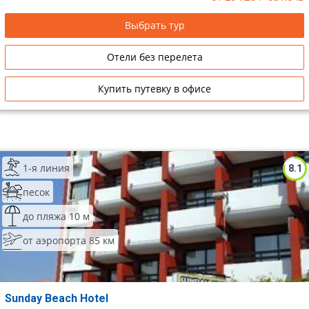
Выбрать тур
Отели без перелета
Купить путевку в офисе
1-я линия
8.1
песок
до пляжа 10 м
от аэропорта 85 км
Sunday Beach Hotel