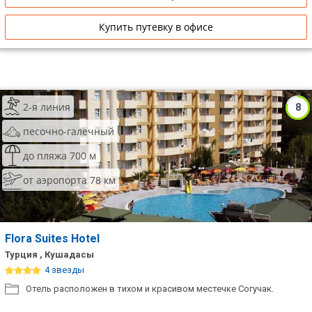
Купить путевку в офисе
2-я линия
8
песочно-галечный
до пляжа 700 м
от аэропорта 78 км
Flora Suites Hotel
Турция , Кушадасы
4 звезды
Отель расположен в тихом и красивом местечке Согучак.