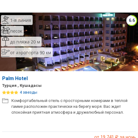
1-я линия
6.6
песок
до пляжа 20 м
от аэропорта 90 км
Palm Hotel
Турция , Кушадасы
4 звезды
Комфортабельный отель с просторными номерами в теплой
гамме расположен практически на берегу моря. Вас ждет
спокойная приятная атмосфера и дружелюбный персонал.
от 19 741
₽ за ночь