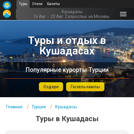
Туры
Отели
Билеты
Главная
Кушадасы
16 Авг
-
23 Авг
2 взрослых
из Москвы
Турция- Курорты
Туры и отдых в
Офис г. Москва
Кушадасах
Помощь
Подборки отелей
Популярные курорты Турции
Турция
Таиланд
Оздере
Гюзельчамлы
ОАЭ
Главная
Турция
Кушадасы
Египет
Туры в Кушадасы
Куба
Шри Ланка