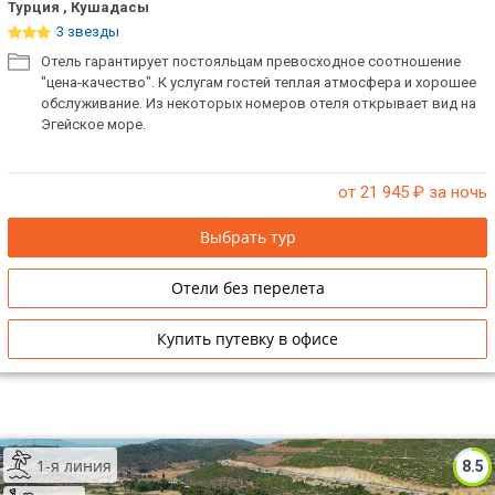
Турция , Кушадасы
3 звезды
Отель гарантирует постояльцам превосходное соотношение
"цена-качество". К услугам гостей теплая атмосфера и хорошее
обслуживание. Из некоторых номеров отеля открывает вид на
Эгейское море.
от 21 945
₽ за ночь
Выбрать тур
Отели без перелета
Купить путевку в офисе
1-я линия
8.5