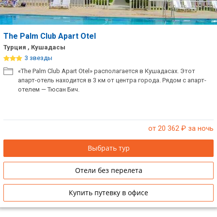
The Palm Club Apart Otel
Турция , Кушадасы
3 звезды
«The Palm Club Apart Otel» располагается в Кушадасах. Этот
апарт-отель находится в 3 км от центра города. Рядом с апарт-
отелем — Тюсан Бич.
от 20 362
₽ за ночь
Выбрать тур
Отели без перелета
Купить путевку в офисе