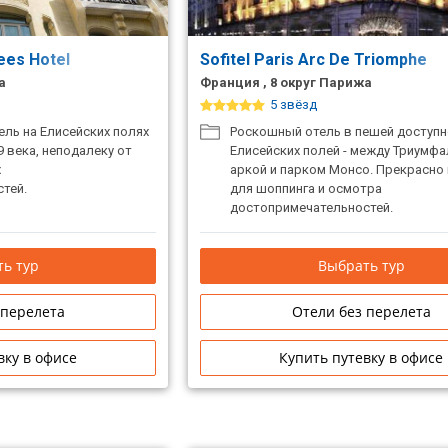
ees Hotel
Sofitel Paris Arc De Triomphe
а
Франция , 8 округ Парижа
5 звёзд
ль на Елисейских полях
Роскошный отель в пешей доступн
9 века, неподалеку от
Елисейских полей - между Триумф
х
аркой и парком Монсо. Прекрасно
тей.
для шоппинга и осмотра
достопримечательностей.
ь тур
Выбрать тур
 перелета
Отели без перелета
вку в офисе
Купить путевку в офисе