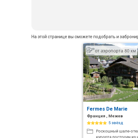
Бали
Вьетнам
Хайнань
На этой странице вы сможете подобрать и заброни
Северный Гоа
от аэропорта 80 км
Южный Гоа
Занзибар
Абхазия
Большой Сочи
Fermes De Marie
Кав Мин Воды
Франция , Межев
Экскурсионные туры
5 звёзд
Роскошный шале-отел
VIP отели 5 звезд
курорта построен из