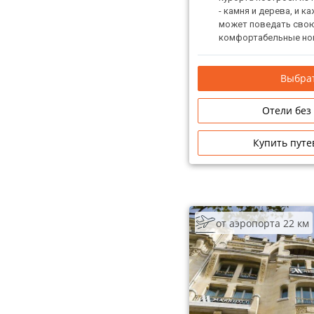
- камня и дерева, и 
ТОП 10 лучших отелей 5*
может поведать свою
комфортабельные ном
внимательный персон
ТОП 10 недорогих отелей
5*
Выбрат
Лучшие отели 4* звезды
Отели без
Недорогие отели 4*
Купить путе
звезды
Лучшие отели 3* звезды
Недорогие отели 3*
звезды
от аэропорта 22 км
Сетевые отели Турции
Сетевые отели Египта
Сетевые отели ОАЭ