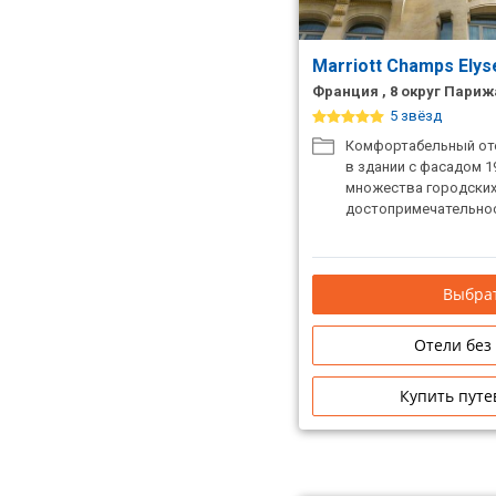
Сетевые отели Таиланда
Marriott Champs Elys
Сетевые отели Шри Ланки
Франция , 8 округ Париж
5 звёзд
Комфортабельный оте
Сетевые отели Вьетнама
в здании с фасадом 1
множества городски
достопримечательнос
Сетевые отели Мальдив
Сетевые отели Бали
Выбрат
Сетевые отели Сейшел
Отели без
Сетевые отели Маврикия
Купить путе