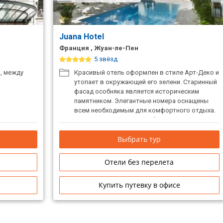
Juana Hotel
Франция , Жуан-ле-Пен
5 звёзд
а, между
Красивый отель оформлен в стиле Арт-Деко и
утопает в окружающей его зелени. Старинный
фасад особняка является историческим
памятником. Элегантные номера оснащены
всем необходимым для комфортного отдыха.
С 1960 года он стал излюбленным местом для
джазовых музыкантов.
Выбрать тур
Отели без перелета
Купить путевку в офисе