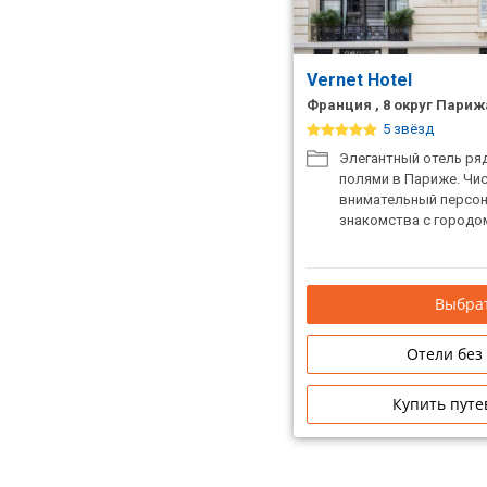
Vernet Hotel
Франция , 8 округ Париж
5 звёзд
Элегантный отель ря
полями в Париже. Чи
внимательный персон
знакомства с городо
Выбрат
Отели без
Купить путе