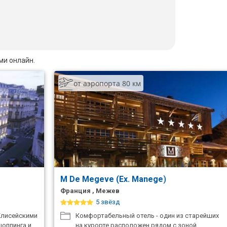
ми онлайн.
от аэропорта 80 км
M De Megeve (Ex. Manege)
Франция , Межев
5 звёзд
Елисейскими
Комфортабельный отель - один из старейших
шоппинга и
на курорте расположен рядом с зоной