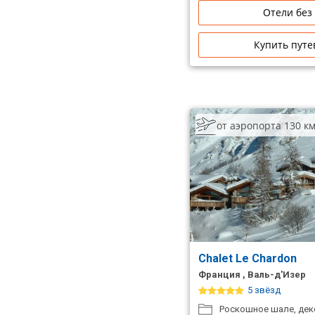
Отели без
Купить путе
от аэропорта 130 к
Chalet Le Chardon
Франция , Валь-д'Изер
5 звёзд
Роскошное шале, дек