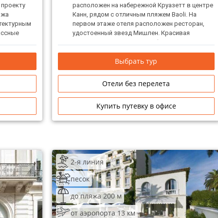
о проекту
расположен на набережной Круазетт в центре
нжа
Канн, рядом с отличным пляжем Baoli. На
итектурным
первом этаже отеля расположен ресторан,
ассные
удостоенный звезд Мишлен. Красивая
ртаменты,
ухоженная территория, комфортные номера.
льдом,
Выбрать тур
 уровень
Отели без перелета
Купить путевку в офисе
2-я линия
песок
до пляжа 200 м
от аэропорта 13 км