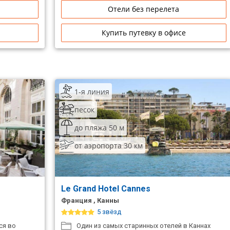
Отели без перелета
Купить путевку в офисе
1-я линия
песок
до пляжа 50 м
от аэропорта 30 км
Le Grand Hotel Cannes
Франция , Канны
5 звёзд
ся во
Один из самых старинных отелей в Каннах