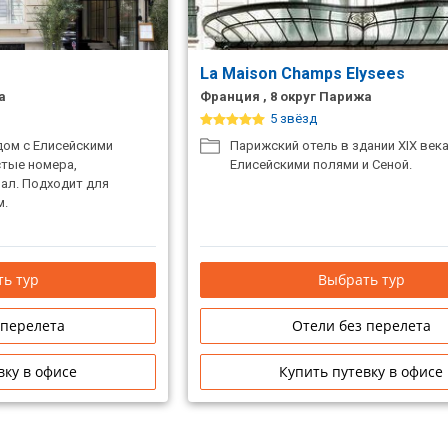
La Maison Champs Elysees
а
Франция , 8 округ Парижа
5 звёзд
дом с Елисейскими
Парижский отель в здании XIX век
стые номера,
Елисейскими полями и Сеной.
ал. Подходит для
м.
ь тур
Выбрать тур
 перелета
Отели без перелета
вку в офисе
Купить путевку в офисе