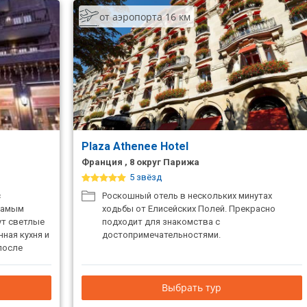
от аэропорта 16 км
Plaza Athenee Hotel
Франция , 8 округ Парижа
5 звёзд
с
Роскошный отель в нескольких минутах
самым
ходьбы от Елисейских Полей. Прекрасно
ут светлые
подходит для знакомства с
ная кухня и
достопримечательностями.
после
Выбрать тур