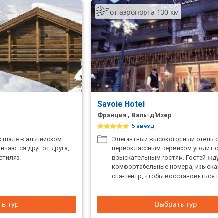
от аэропорта 130 км
Savoie Hotel
Франция , Валь-д'Изер
5 звёзд
х шале в альпийском
Элегантный высокогорный отель 
ичаются друг от друга,
первоклассным сервисом угодит 
стилях.
взыскательным гостям. Гостей жд
комфортабельные номера, изыскан
спа-центр, чтобы восстановиться 
катания.
ь тур
Выбрать тур