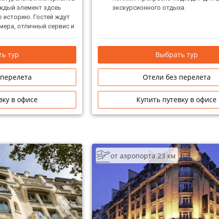
каждый элемент здсеь
экскурсионного отдыха.
 историю. Гостей ждут
ера, отличный сервис и
ал.
ь тур
Выбрать тур
 перелета
Отели без перелета
вку в офисе
Купить путевку в офисе
от аэропорта 23 км