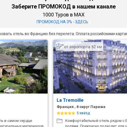
Заберите ПРОМОКОД в нашем канале
1000 Туров в MAX
|
ПРОМОКОД НА 3% - ЗДЕСЬ
ровать отель во Францию без перелета. Оплата российскими карта
от аэропорта 32 км
La Tremoille
Франция , 8 округ Парижа
5 звёзд
ь в самом сердце
Комфортабельный отель рядом с 
 натуральных материалов
полями. Прекрасно подходит для 