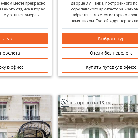
ненном месте прекрасно
дворце XVIII века, построенного п
аемого отдыха в горах.
королевского архитектора Жак-А
ные уютные номера и
Габриэля. Является историко-арх
.
памятником. Гостей ждут первокл
номера, включая просторные апа
декорированные Карлом Лагерфе
ь тур
Выбрать тур
кулинарные деликатесы и высокий
сервиса и комфорта.
 перелета
Отели без перелета
вку в офисе
Купить путевку в офисе
от аэропорта 18 км