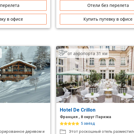
 перелета
Отели без перелета
вку в офисе
Купить путевку в офисе
м
от аэропорта 31 км
Hotel De Crillon
Франция , 8 округ Парижа
5 звёзд
орированное деревом и
Этот роскошный отель разместил