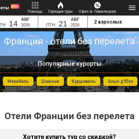
new
леты
Помощь
Горящие туры
Офис м. Павелецкая
АВГ
АВГ
14
21
ТН
ПТН
2026
2026
Франция - отели без перелета
Популярные курорты
Мерибель
Шамони
Куршевель
Альп-д'Юэз
Отели Франции без перелета
Хотите купить тур со скидкой?