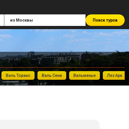
Поиск туров
Валь Торанс
Валь Сени
Вальменье
Лез Арк