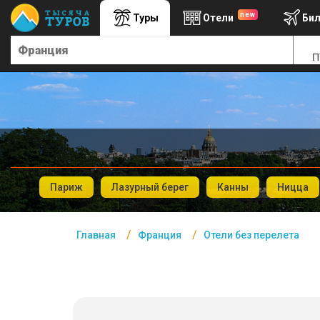
new
Туры
Отели
Би
Главная
П
Франция - Курорты
Офис г. Москва
Помощь
Подборки отелей
Турция
Париж
Лазурный берег
Канны
Ницца
Таиланд
ОАЭ
Главная
Франция
Отели без перелета
Египет
Куба
Шри Ланка