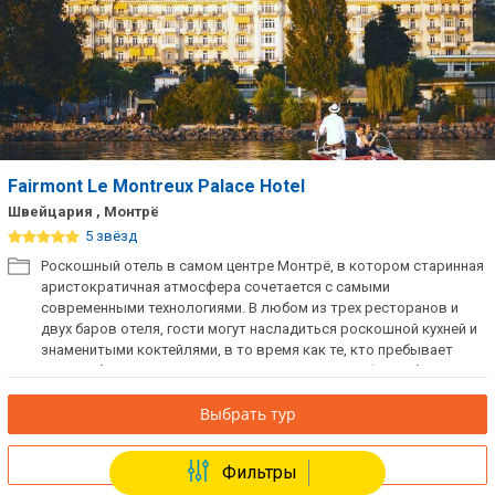
Fairmont Le Montreux Palace Hotel
Швейцария , Монтрё
5 звёзд
Роскошный отель в самом центре Монтрё, в котором старинная
аристократичная атмосфера сочетается с самыми
современными технологиями. В любом из трех ресторанов и
двух баров отеля, гости могут насладиться роскошной кухней и
знаменитыми коктейлями, в то время как те, кто пребывает
здесь с бизнес-целями могут использовать комфортабельные
конференц-залы для проведения мероприятий.
Выбрать тур
Отели без перелета
Фильтры