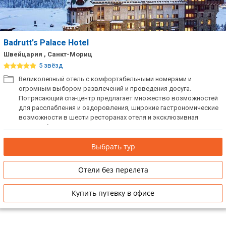
Badrutt's Palace Hotel
Швейцария , Санкт-Мориц
5 звёзд
Великолепный отель с комфортабельными номерами и
огромным выбором развлечений и проведения досуга.
Потрясающий спа-центр предлагает множество возможностей
для расслабления и оздоровления, широкие гастрономические
возможности в шести ресторанах отеля и эксклюзивная
галерея бутиков, где представлены такие марки как Gucci, Louis
Vuitton, Van Cleef & Arpels, Boucheron, Bottega Veneta, TOD'S,
Выбрать тур
Chanel, Silk & Cashmere.
Отели без перелета
Купить путевку в офисе