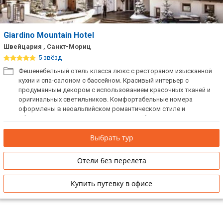
Сетевые отели Таиланда
Giardino Mountain Hotel
Сетевые отели Шри Ланки
Швейцария , Санкт-Мориц
5 звёзд
Сетевые отели Вьетнама
Фешенебельный отель класса люкс с рестораном изысканной
кухни и спа-салоном с бассейном. Красивый интерьер с
продуманным декором с использованием красочных тканей и
оригинальных светильников. Комфортабельные номера
Сетевые отели Мальдив
оформлены в неоальпийском романтическом стиле и
оборудованы ультрасовременными удобствами.
Сетевые отели Бали
Выбрать тур
Сетевые отели Сейшел
Сетевые отели Маврикия
Отели без перелета
Купить путевку в офисе