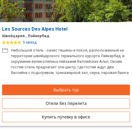
Les Sources Des Alpes Hotel
Швейцария , Лойкербад
5 звёзд
Небольшой отель - оазис тишины и покоя, расположенный на
территории швейцарского термального курорта Лейкербад, в
окружении великолепных пейзажей Валлийских Альп. Своим
гостям отель предлагает спа-центр, где гостей ждут два
бассейна с подогревом, тренажерный зал, сауна, паровая баня и
различные лечебно-оздоровительные программы. К услугам
гостей элегантные номера различных категорий и ресторан
Выбрать тур
средиземноморской кухни, широко известный и за пределами
курорта. Хороший выбор взыскательных ценителей роскошного
отдыха.
Отели без перелета
Купить путевку в офисе