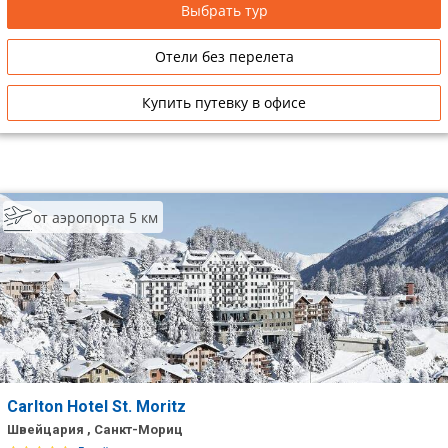
Выбрать тур
Отели без перелета
Купить путевку в офисе
от аэропорта 5 км
Carlton Hotel St. Moritz
Швейцария , Санкт-Мориц