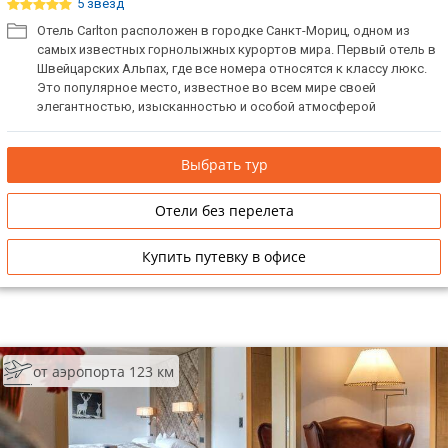
5 звёзд
Отель Carlton расположен в городке Санкт-Мориц, одном из
самых известных горнолыжных курортов мира. Первый отель в
Швейцарских Альпах, где все номера относятся к классу люкс.
Это популярное место, известное во всем мире своей
элегантностью, изысканностью и особой атмосферой
предлагает своим гостям идеальные условия для отдыха в
зимнее время. Гостей ждет эксклюзивный спа-центр, рестораны
Выбрать тур
изысканной кухни и роскошные люксы с великолепным
панорамным видом на озеро Санкт-Мориц и Альпы.
Первоклассный отдых для взыскательных гостей.
Отели без перелета
Купить путевку в офисе
от аэропорта 123 км