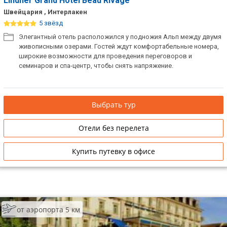
Lindner Grand Hotel Beau Rivage
Швейцария , Интерлакен
5 звёзд
Элегантный отель расположился у подножия Альп между двумя
живописными озерами. Гостей ждут комфортабельные номера,
широкие возможности для проведения переговоров и
семинаров и спа-центр, чтобы снять напряжение.
Выбрать тур
Отели без перелета
Купить путевку в офисе
от аэропорта 5 км