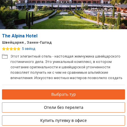
The Alpina Hotel
Швейцария , Занен-Гштад
5 звёзд
Этот элегантный отель - настоящая жемчужина швейцарского
гостиничного дела. Это уникальный комплекс, в котором
сочетание оригинальности и швейцарской утонченности
позволяет получить ни с чем не сравнимые альпийские
впечатления. Искусство местных мастеров позволило создать
вдохновляющие интерьеры, в которых оригинальные и
современные местные материалы здесь гармонично
Выбрать тур
сочетаются со старинным деревом.
Отели без перелета
Купить путевку в офисе