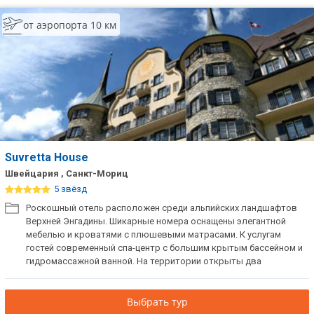
от аэропорта 10 км
Suvretta House
Швейцария , Санкт-Мориц
5 звёзд
Роскошный отель расположен среди альпийских ландшафтов
Верхней Энгадины. Шикарные номера оснащены элегантной
мебелью и кроватями с плюшевыми матрасами. К услугам
гостей современный спа-центр с большим крытым бассейном и
гидромассажной ванной. На территории открыты два
ресторана. Отличное место для занятия зимними видами спорта
и пешим туризмом, а также спа-отдыха.
Выбрать тур