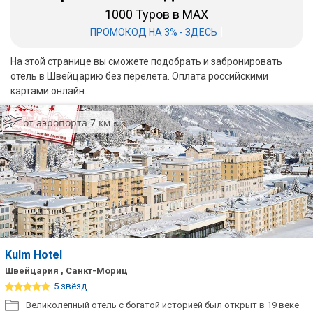
1000 Туров в MAX
Бали
|
ПРОМОКОД НА 3% - ЗДЕСЬ
Вьетнам
На этой странице вы сможете подобрать и забронировать
отель в Швейцарию без перелета. Оплата российскими
Хайнань
картами онлайн.
Северный Гоа
от аэропорта 7 км
Южный Гоа
Занзибар
Абхазия
Большой Сочи
Кав Мин Воды
Kulm Hotel
Швейцария , Санкт-Мориц
Экскурсионные туры
5 звёзд
VIP отели 5 звезд
Великолепный отель с богатой историей был открыт в 19 веке