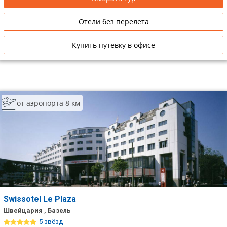
Отели без перелета
Купить путевку в офисе
от аэропорта 8 км
Swissotel Le Plaza
Швейцария , Базель
5 звёзд