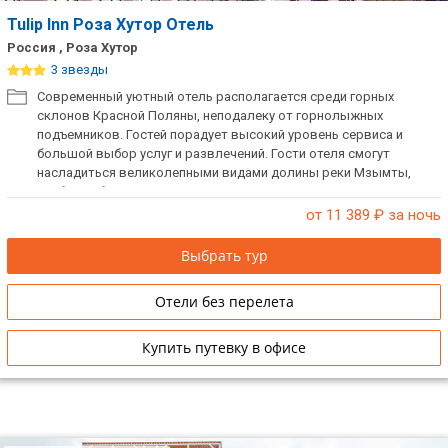
Tulip Inn Роза Хутор Отель
Россия , Роза Хутор
3 звезды
Современный уютный отель располагается среди горных
склонов Красной Поляны, неподалеку от горнолыжных
подъемников. Гостей порадует высокий уровень сервиса и
большой выбор услуг и развлечений. Гости отеля смогут
насладиться великолепными видами долины реки Мзымты,
хребта Аибга и Псехако.
от 11 389
₽ за ночь
Выбрать тур
Отели без перелета
Купить путевку в офисе