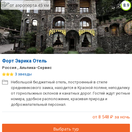
от аэропорта 45 км
8.9
Форт Эврика Отель
Россия , Альпика-Сервис
3 звезды
Небольшой бюджетный отель, построенный в стиле
средневекового замка, находится в Красной поляне, неподалеку
от горнолыжных склонов и канатных дорог. Гостей ждут уютные
номера, удобное расположение, красивая природа и
доброжелательный персонал.
от 8 548
₽ за ночь
Выбрать тур