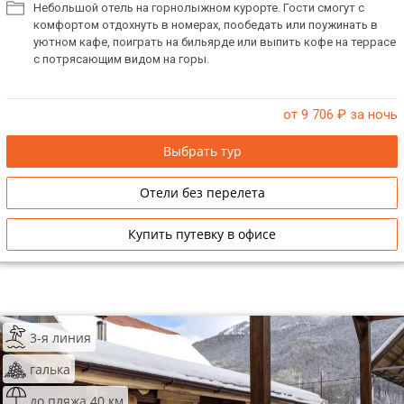
Небольшой отель на горнолыжном курорте. Гости смогут с
комфортом отдохнуть в номерах, пообедать или поужинать в
уютном кафе, поиграть на бильярде или выпить кофе на террасе
с потрясающим видом на горы.
от 9 706
₽ за ночь
Выбрать тур
Отели без перелета
Купить путевку в офисе
3-я линия
галька
до пляжа 40 км