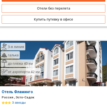
Отели без перелета
Купить путевку в офисе
3-я линия
галька
до пляжа 40 км
от аэропорта 42 км
Отель Фламинго
Россия , Эсто-Садок
3 звезды