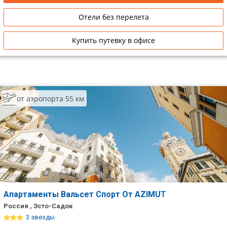
Отели без перелета
Купить путевку в офисе
от аэропорта 55 км
Апартаменты Вальсет Спорт От AZIMUT
Россия , Эсто-Садок
3 звезды