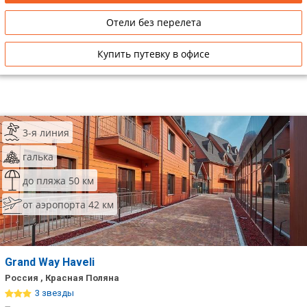
Отели без перелета
Купить путевку в офисе
3-я линия
галька
до пляжа 50 км
от аэропорта 42 км
Grand Way Haveli
Россия , Красная Поляна
3 звезды