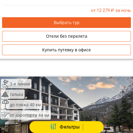
центры, супермаркеты, а также множество ресторанов и кафе.
от 12 279
₽ за ночь
Выбрать тур
Отели без перелета
Купить путевку в офисе
3-я линия
галька
до пляжа 40 км
от аэропорта 44 км
Фильтры