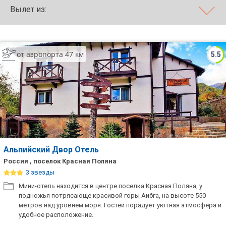
Вылет из:
ТОП 10 лучших отелей 5*
ТОП 10 недорогих отелей
от аэропорта 47 км
5.5
5*
Лучшие отели 4* звезды
Недорогие отели 4*
звезды
Лучшие отели 3* звезды
Недорогие отели 3*
Альпийский Двор Отель
звезды
Россия , поселок Красная Поляна
3 звезды
Сетевые отели Турции
Мини-отель находится в центре поселка Красная Поляна, у
подножья потрясающе красивой горы Аибга, на высоте 550
Сетевые отели Египта
метров над уровнем моря. Гостей порадует уютная атмосфера и
удобное расположение.
Сетевые отели ОАЭ