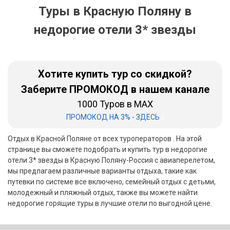
Туры в Красную Поляну в
Бали
недорогие отели 3* звезды
Вьетнам
Хайнань
Хотите купить тур со скидкой?
Северный Гоа
Заберите ПРОМОКОД в нашем канале
Южный Гоа
1000 Туров в MAX
|
ПРОМОКОД НА 3% - ЗДЕСЬ
Занзибар
Отдых в Красной Поляне от всех туроператоров . На этой
Абхазия
странице вы сможете подобрать и купить тур в недорогие
отели 3* звезды в Красную Поляну-Россия с авиаперелетом,
Большой Сочи
мы предлагаем различные варианты отдыха, такие как
путевки по системе все включено, семейный отдых с детьми,
Кав Мин Воды
молодежный и пляжный отдых, также вы можете найти
недорогие горящие туры в лучшие отели по выгодной цене.
Экскурсионные туры
VIP отели 5 звезд