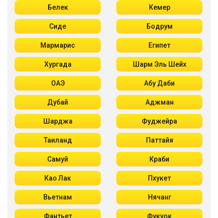
Белек
Кемер
Сиде
Бодрум
Мармарис
Египет
Хургада
Шарм Эль Шейх
ОАЭ
Абу Даби
Дубай
Аджман
Шарджа
Фуджейра
Таиланд
Паттайя
Самуй
Краби
Као Лак
Пхукет
Вьетнам
Нячанг
Фантьет
Фукуок