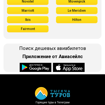
Novotel
Movenpick
Marriott
Le Meridien
Ibis
Hilton
Fairmont
Поиск дешевых авиабилетов
Приложение от Авиасейлс
Доступно в
Загрузите в
Горящие туры в Телеграм