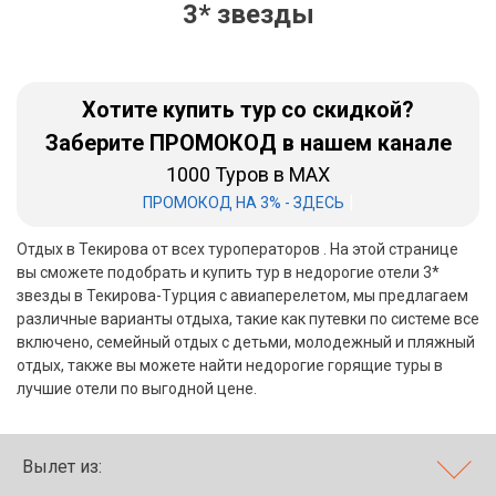
3* звезды
Бали
Вьетнам
Хотите купить тур со скидкой?
Хайнань
Заберите ПРОМОКОД в нашем канале
1000 Туров в MAX
Северный Гоа
|
ПРОМОКОД НА 3% - ЗДЕСЬ
Южный Гоа
Отдых в Текирова от всех туроператоров . На этой странице
Занзибар
вы сможете подобрать и купить тур в недорогие отели 3*
звезды в Текирова-Турция с авиаперелетом, мы предлагаем
Абхазия
различные варианты отдыха, такие как путевки по системе все
включено, семейный отдых с детьми, молодежный и пляжный
Большой Сочи
отдых, также вы можете найти недорогие горящие туры в
лучшие отели по выгодной цене.
Кав Мин Воды
Экскурсионные туры
Вылет из:
VIP отели 5 звезд