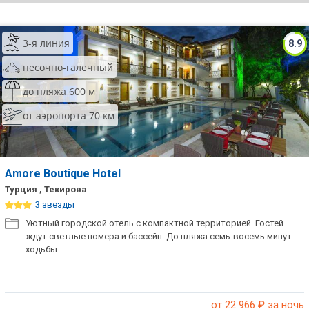
ТОП 10 лучших отелей 5*
3-я линия
8.9
ТОП 10 недорогих отелей
песочно-галечный
5*
до пляжа 600 м
Лучшие отели 4* звезды
от аэропорта 70 км
Недорогие отели 4*
звезды
Лучшие отели 3* звезды
Amore Boutique Hotel
Турция , Текирова
Недорогие отели 3*
3 звезды
звезды
Уютный городской отель с компактной территорией. Гостей
ждут светлые номера и бассейн. До пляжа семь-восемь минут
Сетевые отели Турции
ходьбы.
Сетевые отели Египта
Сетевые отели ОАЭ
от 22 966
₽ за ночь