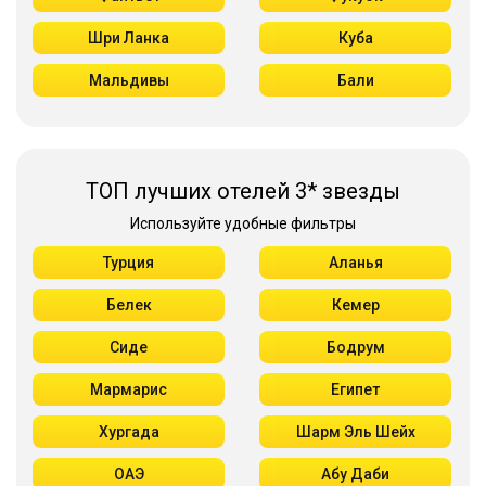
Шри Ланка
Куба
Мальдивы
Бали
ТОП лучших отелей 3* звезды
Используйте удобные фильтры
Турция
Аланья
Белек
Кемер
Сиде
Бодрум
Мармарис
Египет
Хургада
Шарм Эль Шейх
ОАЭ
Абу Даби