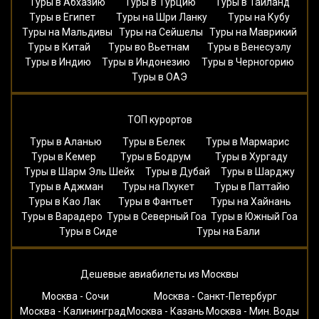
Туры в Абхазию
Туры в Турцию
Туры в Таиланд
Туры в Египет
Туры на Шри Ланку
Туры на Кубу
Туры на Мальдивы
Туры на Сейшелы
Туры на Маврикий
Туры в Китай
Туры во Вьетнам
Туры в Венесуэлу
Туры в Индию
Туры в Индонезию
Туры в Черногорию
Туры в ОАЭ
ТОП курортов
Туры в Аланью
Туры в Белек
Туры в Мармарис
Туры в Кемер
Туры в Бодрум
Туры в Хургаду
Туры в Шарм Эль Шейх
Туры в Дубай
Туры в Шарджу
Туры в Аджман
Туры на Пхукет
Туры в Паттайю
Туры в Као Лак
Туры в Фантьет
Туры на Хайнань
Туры в Варадеро
Туры в Северный Гоа
Туры в Южный Гоа
Туры в Сиде
Туры на Бали
Дешевые авиабилеты из Москвы
Москва - Сочи
Москва - Санкт-Петербург
Москва - Калининград
Москва - Казань
Москва - Мин. Воды