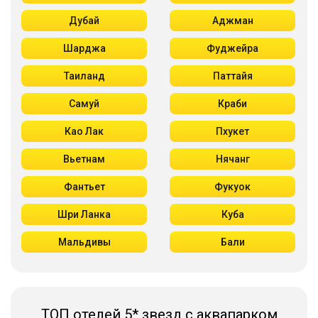
Дубай
Аджман
Шарджа
Фуджейра
Таиланд
Паттайя
Самуй
Краби
Као Лак
Пхукет
Вьетнам
Нячанг
Фантьет
Фукуок
Шри Ланка
Куба
Мальдивы
Бали
ТОП отелей 5* звезд с аквапарком