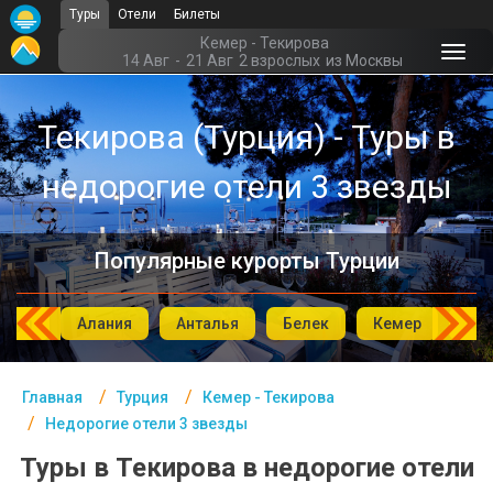
Туры
Отели
Билеты
Главная
Кемер - Текирова
14 Авг
-
21 Авг
2 взрослых
из Москвы
Турция- Курорты
Текирова (Турция) - Туры в
Офис г. Москва
недорогие отели 3 звезды
Помощь
Подборки отелей
Популярные курорты Турции
Турция
Таиланд
мбул
Алания
Анталья
Белек
Кемер
Си
ОАЭ
Главная
Турция
Кемер - Текирова
Египет
Недорогие отели 3 звезды
Куба
Туры в Текирова в недорогие отели
Шри Ланка