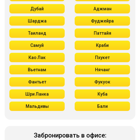
Дубай
Аджман
Шарджа
Фуджейра
Таиланд
Паттайя
Самуй
Краби
Као Лак
Пхукет
Вьетнам
Нячанг
Фантьет
Фукуок
Шри Ланка
Куба
Мальдивы
Бали
Забронировать в офисе: