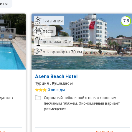
иты
1-я линия
7.9
песок
до пляжа 20 м
от аэропорта 70 км
Asena Beach Hotel
Турция , Кушадасы
3 звезды
дится в
Скромный небольшой отель с хорошим
песчаным пляжем. Экономичный вариант
размещения.