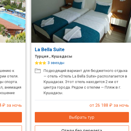
La Bella Suite
Турция , Кушадасы
3 звезды
ошению к
Подходящий вариант для бюджетного отдыха
рии отеля.
— отель «Отель La Bella Suite» располагается в
ы спорта.
Кушадасах. Этот отель находится 2 км от
л, анимация
центра города. Рядом с отелем — Пляж в г.
тношение
Кушадасы.
4
₽ за ночь
от 26 188
₽ за ночь
Выбрать тур
Отели без перелета