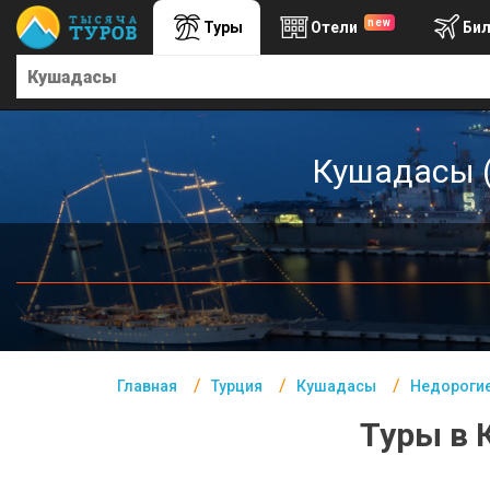
new
Туры
Отели
Би
Главная
Турция- Курорты
Офис г. Москва
Кушадасы (
Помощь
Подборки отелей
Турция
Таиланд
ОАЭ
Главная
Турция
Кушадасы
Недорогие
Египет
Туры в 
Куба
Шри Ланка