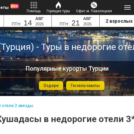
new
леты
Помощь
Горящие туры
Офис м. Павелецкая
АВГ
АВГ
14
21
ПТН
ПТН
2026
2026
Турция) - Туры в недорогие оте
Популярные курорты Турции
Оздере
Гюзельчамлы
 отели 3 звезды
Кушадасы в недорогие отели 3