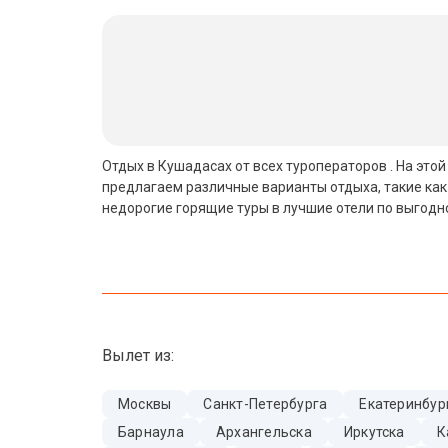
Бали
Вьетнам
Хайнань
Северный Гоа
Отдых в Кушадасах от всех туроператоров . На это
предлагаем различные варианты отдыха, такие как
Южный Гоа
недорогие горящие туры в лучшие отели по выгодн
Занзибар
Абхазия
Большой Сочи
Вылет из:
Кав Мин Воды
Экскурсионные туры
Москвы
Санкт-Петербурга
Екатеринбур
Барнаула
Архангельска
Иркутска
К
VIP отели 5 звезд