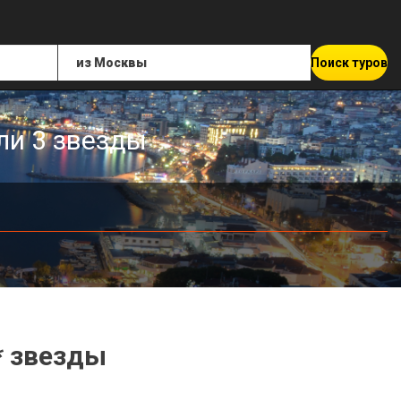
Поиск туров
ли 3 звезды
* звезды