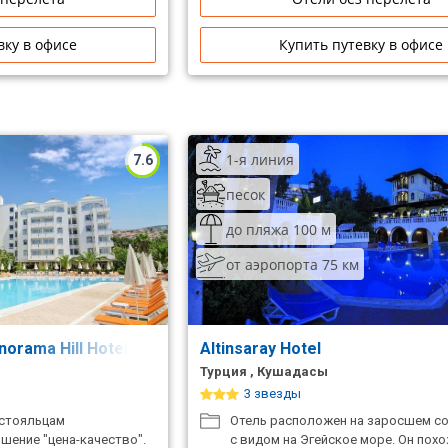
вку в офисе
Купить путевку в офисе
1-я линия
7.6
песок
до пляжа 100 м
от аэропорта 75 км
Panorama Hill Hotel)
Altinsaray Hotel
Турция , Кушадасы
3 звезды
остояльцам
Отель расположен на заросшем с
шение "цена-качество".
с видом на Эгейское море. Он похо