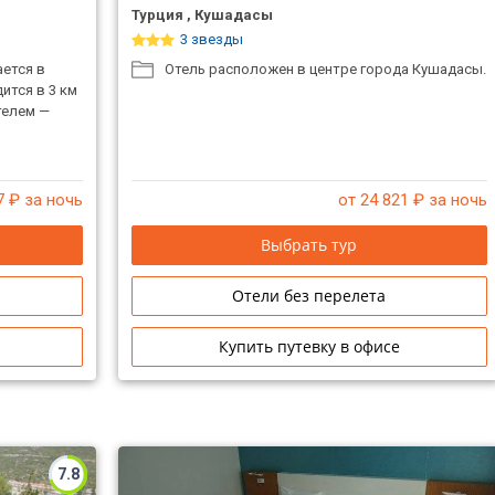
Турция , Кушадасы
3 звезды
ается в
Отель расположен в центре города Кушадасы.
ится в 3 км
телем —
7
₽ за ночь
от 24 821
₽ за ночь
Выбрать тур
Отели без перелета
Купить путевку в офисе
7.8