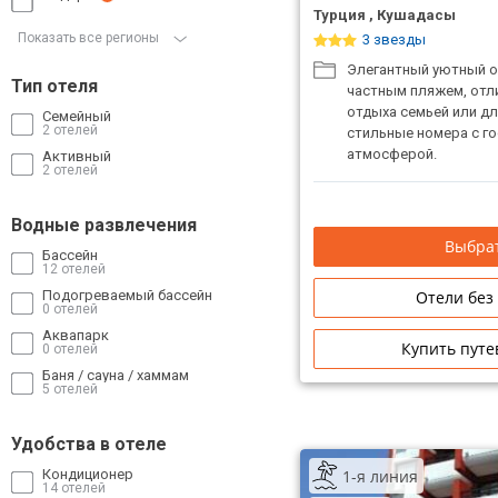
Турция , Кушадасы
Показать все регионы
3 звезды
Элегантный уютный от
Тип отеля
частным пляжем, отл
отдыха семьей или д
Семейный
2 отелей
стильные номера с г
атмосферой.
Активный
2 отелей
Водные развлечения
Выбрат
Бассейн
12 отелей
Отели без
Подогреваемый бассейн
0 отелей
Аквапарк
Купить путе
0 отелей
Баня / сауна / хаммам
5 отелей
Удобства в отеле
1-я линия
Кондиционер
14 отелей