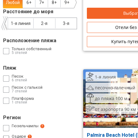
Любой
6+
7+
8+
9+
Сетевые отели Таиланда
Расстояние до моря
Выбрат
1-я линия
2-я
3-я
Сетевые отели Шри Ланки
Отели без
Расположение пляжа
Купить путе
Сетевые отели Вьетнама
Только собственный
5 отелей
Сетевые отели Мальдив
Пляж
Сетевые отели Бали
1-я линия
Песок
6 отелей
Сетевые отели Сейшел
песочно-галечный
Песок с галькой
7 отелей
до пляжа 100 м
Платформа
Сетевые отели Маврикия
1 отелей
от аэропорта 90 км
Регион
Гюзельчамлы
?
Palmira Beach Hotel (
Оздере
?