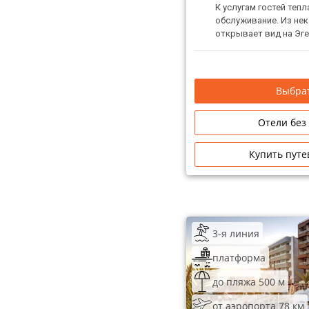
К услугам гостей теп
обслуживание. Из не
открывает вид на Эге
Выбрат
Отели без
Купить путе
3-я линия
платформа
до пляжа 500 м
от аэропорта 78 км