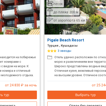
песок
до пляжа 200 м
от аэропорта 65 км
Pigale Beach Resort
Турция , Кушадасы
3 звезды
 находится на побережье
Отель удачно расположен по отн
ает номерами с
морю и развлечениям вне террито
 с видом на море. К
Широко представлены водные вид
е номера и отличный
Отличная кухня, вежливый персона
я молодежного отдыха.
на высшем уровне. Отличное соо
цены и качества.
от 24 830
₽ за ночь
от 25 24
ь тур
Выбрать тур
 перелета
Отели без перелета