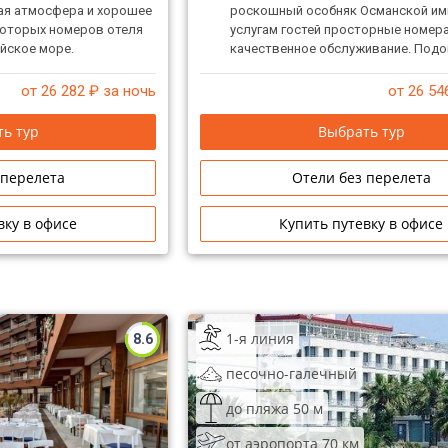
лая атмосфера и хорошее
роскошный особняк Османской им
которых номеров отеля
услугам гостей просторные номера
йское море.
качественное обслуживание. Подо
тихого и спокойного отдыха.
от 26 282
₽ за ночь
от 26 54
ь тур
Выбрать тур
 перелета
Отели без перелета
вку в офисе
Купить путевку в офисе
1-я линия
8.6
песочно-галечный
до пляжа 50 м
от аэропорта 70 км