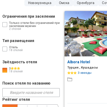
Новокузнецка
Омска
Оренбурга
Со
ТОП 10 лучших отелей 5*
Ограничения при заселении
ТОП 10 недорогих отелей
Только отели без ограничений при
5*
заселении мужчин
2 отелей
Лучшие отели 4* звезды
Тип размещения
Недорогие отели 4*
Отель
звезды
18 отелей
Лучшие отели 3* звезды
Звёздность отеля
Albora Hotel
Турция , Кушадасы
3
Недорогие отели 3*
18 отелей
3 звезды
звезды
Поиск отеля по названию
Сетевые отели Турции
Сетевые отели Египта
Рейтинг отеля
Сетевые отели ОАЭ