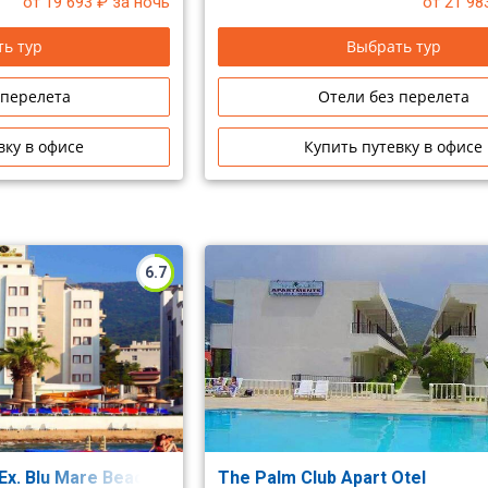
от 19 693
₽ за ночь
от 21 98
ь тур
Выбрать тур
 перелета
Отели без перелета
вку в офисе
Купить путевку в офисе
6.7
Ex. Blu Mare Beach Hotel)
The Palm Club Apart Otel