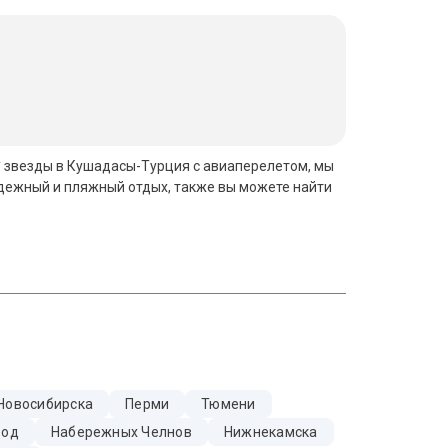
3* звезды в Кушадасы-Турция с авиаперелетом, мы
одежный и пляжный отдых, также вы можете найти
Новосибирска
Перми
Тюмени
Вод
Набережных Челнов
Нижнекамска