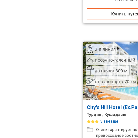
Купить путе
2-я линия
песочно-галечный
до пляжа 300 м
от аэропорта 70 км
City's Hill Hotel (Ex.
Турция , Кушадасы
3 звезды
Отель гарантирует п
превосходное соотно