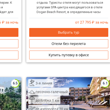
перии. К
отдыха. Туристы отеля могут пользоваться
 и
услугами SPA-центра находящегося в отеле
йдет для
Dogan Beach Resort, в определенные часы
предоставляется транспорт.
6
₽ за ночь
от 27 795
₽ за ночь
Выбрать тур
Отели без перелета
Купить путевку в офисе
3-я линия
6.5
6.1
песочно-галечный
до пляжа 1 км
от аэропорта 70 км