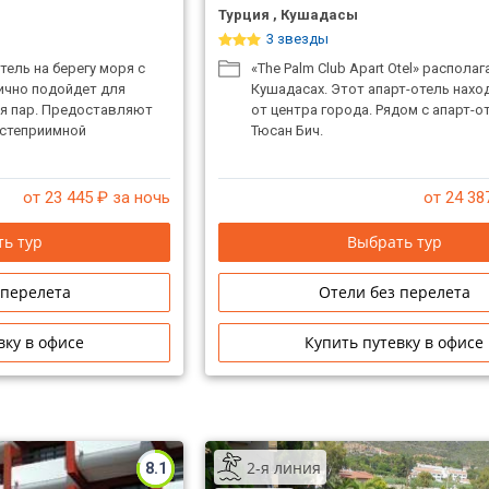
Турция , Кушадасы
3 звезды
ель на берегу моря с
«The Palm Club Apart Otel» располаг
ично подойдет для
Кушадасах. Этот апарт-отель наход
ля пар. Предоставляют
от центра города. Рядом с апарт-о
остеприимной
Тюсан Бич.
от 23 445
₽ за ночь
от 24 38
ь тур
Выбрать тур
 перелета
Отели без перелета
вку в офисе
Купить путевку в офисе
2-я линия
8.1