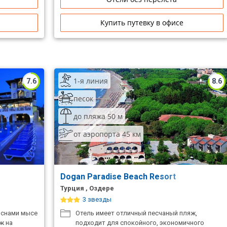
Купить путевку в офисе
1-я линия
7.6
8.6
песок
до пляжа 50 м
от аэропорта 45 км
Dogan Paradise Beach Resort
Турция , Оздере
3 звезды
оснами мысе
Отель имеет отличный песчаный пляж,
ж на
подходит для спокойного, экономичного