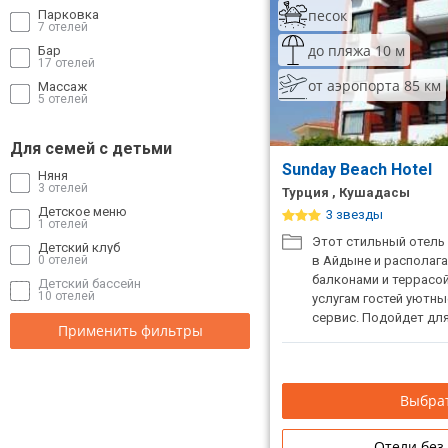
песок
Парковка
7 отелей
до пляжа 10 м
Бар
17 отелей
от аэропорта 85 км
Массаж
5 отелей
Для семей с детьми
Sunday Beach Hotel
Няня
3 отелей
Турция , Кушадасы
Детское меню
3 звезды
1 отелей
Этот стильный отель
Детский клуб
в Айдыне и располаг
0 отелей
балконами и террасой
Детский бассейн
10 отелей
услугам гостей уютны
сервис. Подойдет дл
Применить фильтры
Выбрат
Отели без