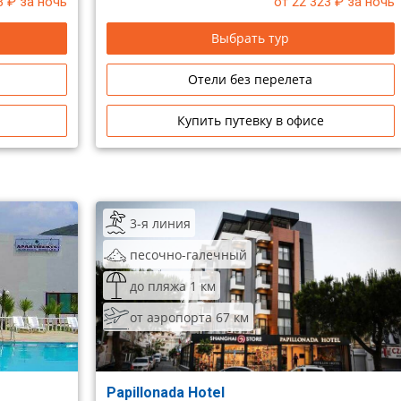
3
₽ за ночь
от 22 323
₽ за ночь
Выбрать тур
Отели без перелета
Купить путевку в офисе
3-я линия
песочно-галечный
до пляжа 1 км
от аэропорта 67 км
Papillonada Hotel