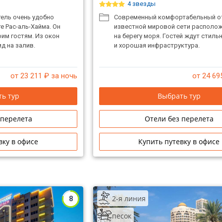
4 звезды
тель очень удобно
Современный комфортабельный о
 Рас-аль-Хайма. Он
известной мировой сети располо
оим гостям. Из окон
на берегу моря. Гостей ждут стил
д на залив.
и хорошая инфраструктура.
от 23 211
₽ за ночь
от 24 69
ь тур
Выбрать тур
 перелета
Отели без перелета
вку в офисе
Купить путевку в офисе
2-я линия
8
песок