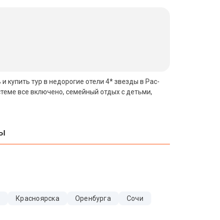
и купить тур в недорогие отели 4* звезды в Рас-
теме все включено, семейный отдых с детьми,
вы
и
Красноярска
Оренбурга
Сочи