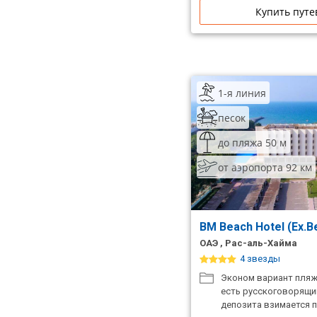
Купить путе
1-я линия
песок
до пляжа 50 м
от аэропорта 92 км
BM Beach Hotel (Ex.B
ОАЭ , Рас-аль-Хайма
4 звезды
Эконом вариант пляж
есть русскоговорящий
депозита взимается п