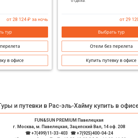
отдыха.
от 28 124
₽ за ночь
от 29 12
ь тур
Выбрать тур
 перелета
Отели без перелета
вку в офисе
Купить путевку в офисе
Туры и путевки в Рас-эль-Хайму купить в офисе
FUN&SUN PREMIUM Павелецкая
г. Москва, м. Павелецкая, Зацепский Вал, 14 оф. 208
☎ +7(499)11-33-403
|
☎ +7(925)400-04-24