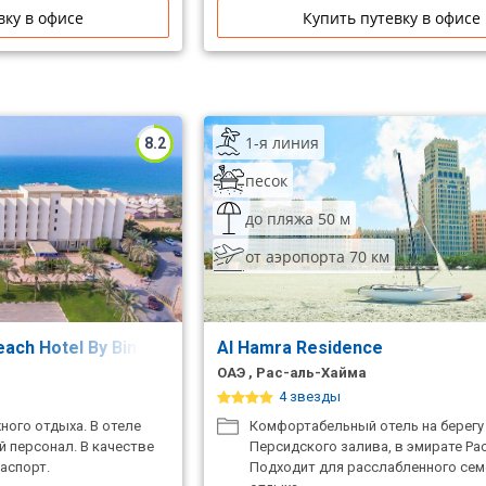
вку в офисе
Купить путевку в офисе
1-я линия
8.2
песок
до пляжа 50 м
от аэропорта 70 км
each Hotel By Bin Majid Hotels&Resorts)
Al Hamra Residence
ОАЭ , Рас-аль-Хайма
4 звезды
ного отдыха. В отеле
Комфортабельный отель на берегу
 персонал. В качестве
Персидского залива, в эмирате Ра
аспорт.
Подходит для расслабленного сем