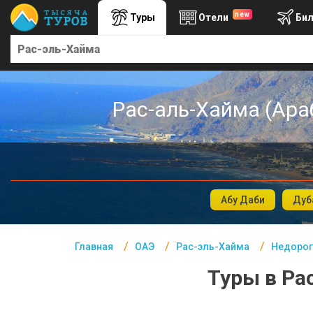
new
Туры
Отели
Би
Главная
ОАЭ- Курорты
Офис г. Москва
Рас-аль-Хайма (Ара
Помощь
Подборки отелей
Турция
Таиланд
Абу Даби
Дуб
ОАЭ
Главная
ОАЭ
Рас-эль-Хайма
Недорог
Египет
Туры в Ра
Куба
Шри Ланка