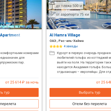
до пляжа 500 м
от аэропорта 75 км
l Apartment
Al Hamra Village
ОАЭ , Рас-аль-Хайма
4 звезды
с комфортными номерами
Курорт в первую очередь предназ
редназначен для
любителей гольфа: из коттеджей 
упружеских пар.
выйти на поля. На территории так
находится Академия гольфа. Бол
отдыхающих – европейцы. Для отд
пользуются инфраструктурой отел
Fort Hotel & Beach Resort, находяще
от 25 614
₽ за ночь
от 25 64
минутах езды. По территории кур
бесплатные электромобили. В 25 м
ь тур
Выбрать тур
езды от курорта находится аквапа
«Дримлэнд». В отеле есть русско
 перелета
Отели без перелета
персонал. При заезде берется депо