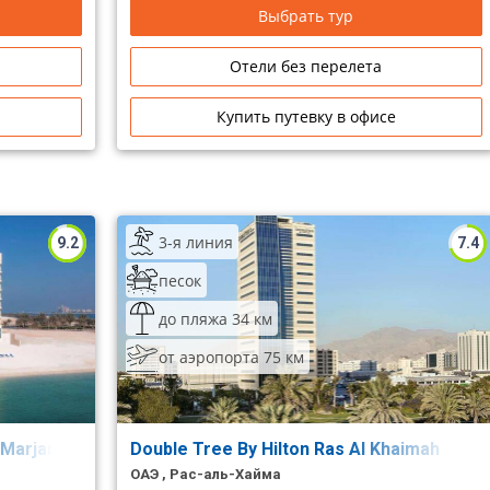
Выбрать тур
Отели без перелета
Купить путевку в офисе
3-я линия
9.2
7.4
песок
до пляжа 34 км
от аэропорта 75 км
 Marjan Island
Double Tree By Hilton Ras Al Khaimah
ОАЭ , Рас-аль-Хайма