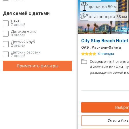
до пляжа 50 м
Для семей с детьми
от аэропорта 35 км
Няня
7 отелей
Детское меню
3 отелей
City Stay Beach Hote
Детский клуб
2 отелей
ОАЭ , Рас-аль-Хайма
Детский бассейн
4 звезды
7 отелей
Современный отель 
Применить фильтры
и частным пляжем. П
размещения семей и с
Выбрат
Отели без