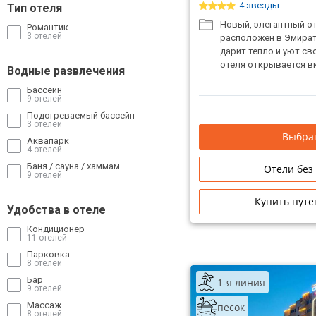
4 звезды
Тип отеля
Новый, элегантный о
Романтик
3 отелей
расположен в Эмирате
дарит тепло и уют св
отеля открывается ви
Водные развлечения
Бассейн
9 отелей
Подогреваемый бассейн
3 отелей
Выбрат
Аквапарк
4 отелей
Баня / сауна / хаммам
Отели без
9 отелей
Купить путе
Удобства в отеле
Кондиционер
11 отелей
Парковка
8 отелей
Бар
1-я линия
9 отелей
Массаж
песок
8 отелей