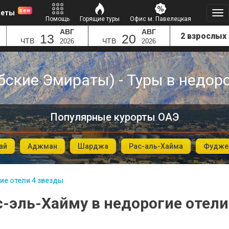
new
леты
Помощь
Горящие туры
Офис м. Павелецкая
АВГ
АВГ
13
20
ЧТВ
ЧТВ
2026
2026
бские Эмираты) - Туры в недоро
Популярные курорты ОАЭ
ай
Аджман
Шарджа
Рас-аль-Хайма
Фудже
ие отели 4 звезды
с-эль-Хайму в недорогие отели