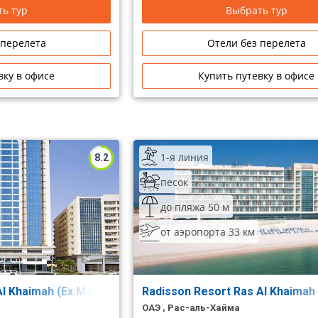
ь тур
Выбрать тур
 перелета
Отели без перелета
вку в офисе
Купить путевку в офисе
1-я линия
8.2
песок
до пляжа 50 м
от аэропорта 33 км
l Khaimah (Ex.Mangrove By Bin Majid)
Radisson Resort Ras Al Khaimah
ОАЭ , Рас-аль-Хайма