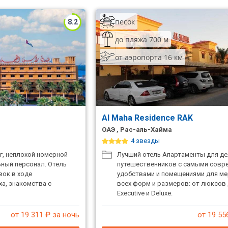
песок
8.2
до пляжа 700 м
от аэропорта 16 км
Al Maha Residence RAK
ОАЭ , Рас-аль-Хайма
4 звезды
г, неплохой номерной
Лучший отель Апартаменты для д
ный персонал. Отель
путешественников с самыми сов
вок в ходе
удобствами и помещениями для м
а, знакомства с
всех форм и размеров: от люксов
Executive и Deluxe.
от 19 311
₽ за ночь
от 19 55