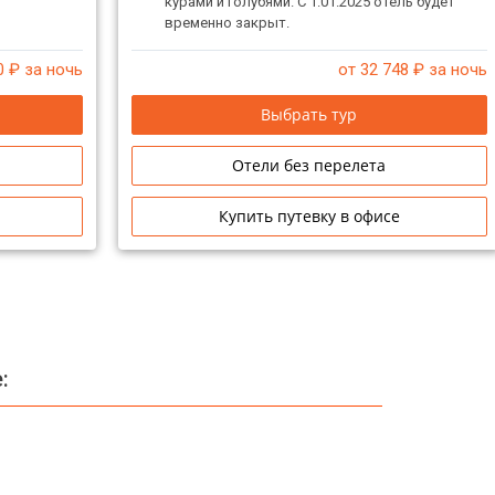
курами и голубями. С 1.01.2025 отель будет
временно закрыт.
0
₽ за ночь
от 32 748
₽ за ночь
Выбрать тур
Отели без перелета
Купить путевку в офисе
: