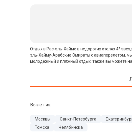
Бали
Вьетнам
Хайнань
Северный Гоа
Отдых в Рас-эль-Хайме в недорогих отелях 4* звезд
эль-Хайму-Арабские Эмираты с авиаперелетом, мы 
Южный Гоа
молодежный и пляжный отдых, также вы можете най
Занзибар
Л
Абхазия
Большой Сочи
Вылет из:
Кав Мин Воды
Экскурсионные туры
Москвы
Санкт-Петербурга
Екатеринбур
Томска
Челябинска
VIP отели 5 звезд