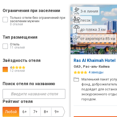
ТОП 10 лучших отелей 5*
Ограничения при заселении
3-я линия
Только отели без ограничений при
песок
заселении мужчин
ТОП 10 недорогих отелей
0 отелей
5*
до пляжа 3 км
Тип размещения
от аэропорта 85 км
Лучшие отели 4* звезды
Отель
11 отелей
Недорогие отели 4*
звезды
Звёздность отеля
Ras Al Khaimah Hotel
Лучшие отели 3* звезды
ОАЭ , Рас-аль-Хайма
4
12 отелей
4 звезды
Недорогие отели 3*
Маленький пакет услу
звезды
Поиск отеля по названию
фонд, доброжелатель
подойдет для остано
Сетевые отели Турции
экскурсионного отдых
городом.
Рейтинг отеля
Сетевые отели Египта
Любой
6+
7+
8+
9+
Сетевые отели ОАЭ