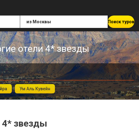
Поиск туров
гие отели 4* звезды
йра
Ум Аль Кувейн
 4* звезды