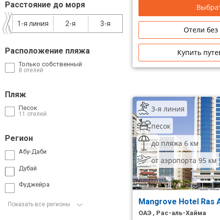
Расстояние до моря
Выбрат
Сетевые отели Таиланда
1-я линия
2-я
3-я
Отели без
Сетевые отели Шри Ланки
Расположение пляжа
Купить путе
Только собственный
Сетевые отели Вьетнама
8 отелей
Пляж
Сетевые отели Мальдив
3-я линия
Песок
11 отелей
Сетевые отели Бали
песок
Регион
Сетевые отели Сейшел
до пляжа 6 км
Абу-Даби
Сетевые отели Маврикия
от аэропорта 95 км
Дубай
Фуджейра
Mangrove Hotel Ras A
Показать все регионы
ОАЭ , Рас-аль-Хайма