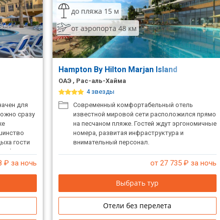
до пляжа 15 м
от аэропорта 48 км
Hampton By Hilton Marjan Island
ОАЭ , Рас-аль-Хайма
4 звезды
начен для
Современный комфортабельный отель
можно сразу
известной мировой сети расположился прямо
же
на песчаном пляже. Гостей ждут эргономичные
ьшинство
номера, развитая инфраструктура и
ыха гости
внимательный персонал.
я Al Hamra
гося в 5
8
₽ за ночь
от 27 735
₽ за ночь
сируют
инутах
Выбрать тур
рк
язычный
Отели без перелета
зит.