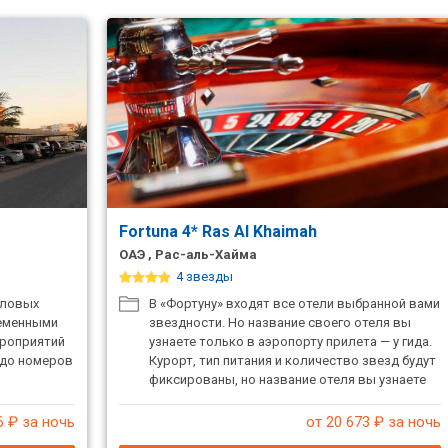
Fortuna 4* Ras Al Khaimah
ОАЭ , Рас-аль-Хайма
4 звезды
еловых
В «Фортуну» входят все отели выбранной вами
ременными
звездности. Но название своего отеля вы
ероприятий
узнаете только в аэропорту прилета — у гида.
 до номеров
Курорт, тип питания и количество звезд будут
фиксированы, но название отеля вы узнаете
только в аэропорту прилета — у гида или на
стойке туроператора.
6
₽ за ночь
от 20 673
₽ за ночь