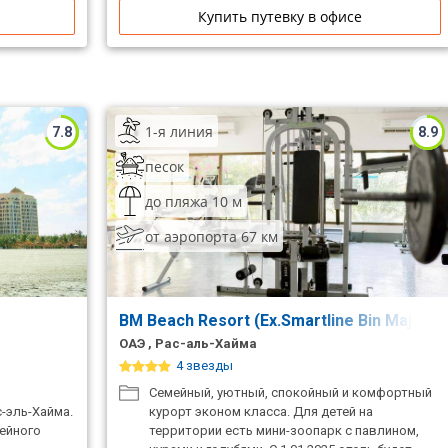
Купить путевку в офисе
1-я линия
7.8
8.9
песок
до пляжа 10 м
от аэропорта 67 км
BM Beach Resort (Ex.Smartline Bin Majid B
ОАЭ , Рас-аль-Хайма
4 звезды
Cемейный, уютный, спокойный и комфортный
с-эль-Хайма.
курорт эконом класса. Для детей на
ейного
территории есть мини-зоопарк с павлином,