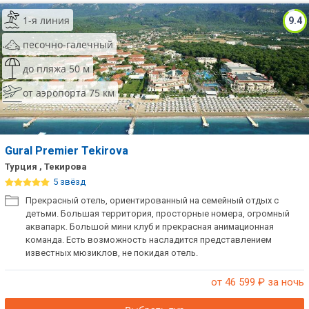
1-я линия
9.4
песочно-галечный
до пляжа 50 м
от аэропорта 75 км
Gural Premier Tekirova
Турция , Текирова
5 звёзд
Прекрасный отель, ориентированный на семейный отдых с
детьми. Большая территория, просторные номера, огромный
аквапарк. Большой мини клуб и прекрасная анимационная
команда. Есть возможность насладится представлением
известных мюзиклов, не покидая отель.
от 46 599
₽ за ночь