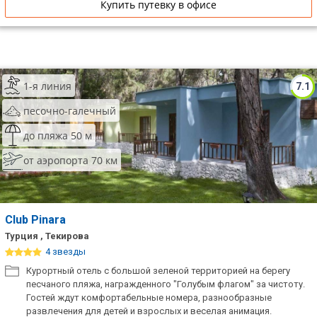
Купить путевку в офисе
1-я линия
7.1
песочно-галечный
до пляжа 50 м
от аэропорта 70 км
Club Pinara
Турция , Текирова
4 звезды
Курортный отель с большой зеленой территорией на берегу
песчаного пляжа, награжденного "Голубым флагом" за чистоту.
Гостей ждут комфортабельные номера, разнообразные
развлечения для детей и взрослых и веселая анимация.