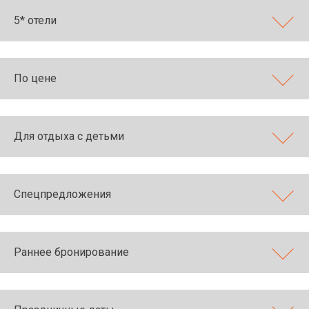
5* отели
По цене
Для отдыха с детьми
Спецпредложения
Раннее бронирование