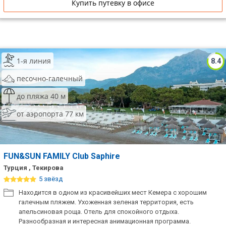
Купить путевку в офисе
1-я линия
8.4
песочно-галечный
до пляжа 40 м
от аэропорта 77 км
FUN&SUN FAMILY Club Saphire
Турция , Текирова
5 звёзд
Находится в одном из красивейших мест Кемера с хорошим
галечным пляжем. Ухоженная зеленая территория, есть
апельсиновая роща. Отель для спокойного отдыха.
Разнообразная и интересная анимационная программа.