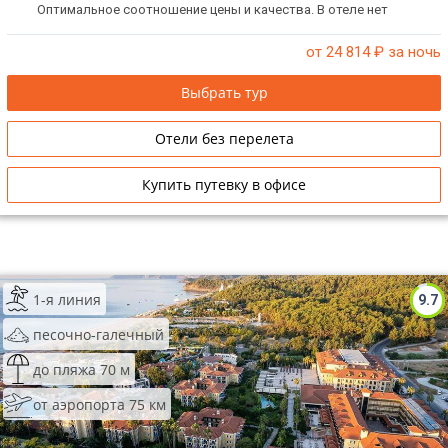
Оптимальное соотношение цены и качества. В отеле нет
ограничений на размещение одиноких мужчин в одном номере.
от 24 814
₽ за ночь
Выбрать тур
Отели без перелета
Купить путевку в офисе
1-я линия
9.7
песочно-галечный
до пляжа 70 м
от аэропорта 75 км