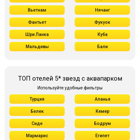
Вьетнам
Нячанг
Фантьет
Фукуок
Шри Ланка
Куба
Мальдивы
Бали
ТОП отелей 5* звезд с аквапарком
Используйте удобные фильтры
Турция
Аланья
Белек
Кемер
Сиде
Бодрум
Мармарис
Египет