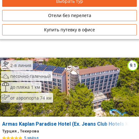
Выбрать тур
Отели без перелета
Купить путевку в офисе
2-я линия
9.1
песочно-галечный
до пляжа 1 км
от аэропорта 74 км
Armas Kaplan Paradise Hotel (Ex. Jeans Club Hotels Kapl
Турция , Текирова
5 звёзд