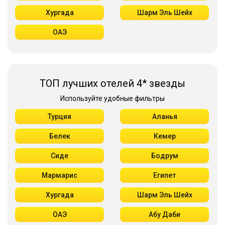
Хургада
Шарм Эль Шейх
ОАЭ
ТОП лучших отелей 4* звезды
Используйте удобные фильтры
Турция
Аланья
Белек
Кемер
Сиде
Бодрум
Мармарис
Египет
Хургада
Шарм Эль Шейх
ОАЭ
Абу Даби