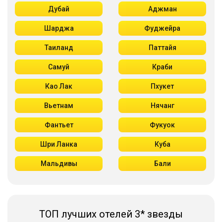
Дубай
Аджман
Шарджа
Фуджейра
Таиланд
Паттайя
Самуй
Краби
Као Лак
Пхукет
Вьетнам
Нячанг
Фантьет
Фукуок
Шри Ланка
Куба
Мальдивы
Бали
ТОП лучших отелей 3* звезды