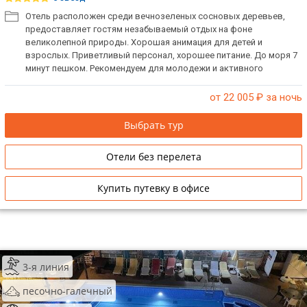
Отель расположен среди вечнозеленых сосновых деревьев,
предоставляет гостям незабываемый отдых на фоне
великолепной природы. Хорошая анимация для детей и
взрослых. Приветливый персонал, хорошее питание. До моря 7
минут пешком. Рекомендуем для молодежи и активного
семейного отдыха.
от 22 005
₽ за ночь
Выбрать тур
Отели без перелета
Купить путевку в офисе
3-я линия
песочно-галечный