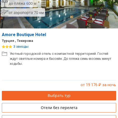
до пляжа 600 м
Сетевые отели Таиланда
от аэропорта 70 км
Сетевые отели Шри Ланки
Amore Boutique Hotel
Сетевые отели Вьетнама
Турция , Текирова
3 звезды
Сетевые отели Мальдив
Уютный городской отель с компактной территорией. Гостей
ждут светлые номера и бассейн. До пляжа семь-восемь минут
Сетевые отели Бали
ходьбы.
Сетевые отели Сейшел
Сетевые отели Маврикия
от 19 176
₽ за ночь
Выбрать тур
Отели без перелета