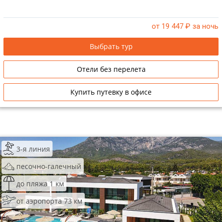
от 19 447
₽ за ночь
Выбрать тур
Отели без перелета
Купить путевку в офисе
3-я линия
песочно-галечный
до пляжа 1 км
от аэропорта 73 км