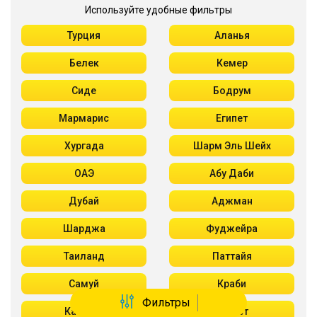
Используйте удобные фильтры
Турция
Аланья
Белек
Кемер
Сиде
Бодрум
Мармарис
Египет
Хургада
Шарм Эль Шейх
ОАЭ
Абу Даби
Дубай
Аджман
Шарджа
Фуджейра
Таиланд
Паттайя
Самуй
Краби
Фильтры
Као Лак
Пхукет