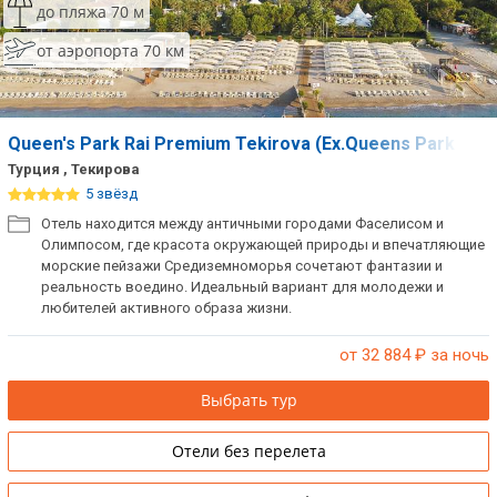
до пляжа 70 м
от аэропорта 70 км
Queen's Park Rai Premium Tekirova (Ex.Queens Park Teki
Турция , Текирова
5 звёзд
Отель находится между античными городами Фаселисом и
Олимпосом, где красота окружающей природы и впечатляющие
морские пейзажи Средиземноморья сочетают фантазии и
реальность воедино. Идеальный вариант для молодежи и
любителей активного образа жизни.
от 32 884
₽ за ночь
Выбрать тур
Отели без перелета