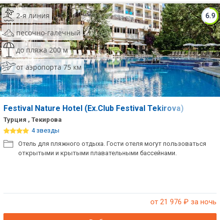
2-я линия
6.9
песочно-галечный
до пляжа 200 м
от аэропорта 75 км
Festival Nature Hotel (Ex.Club Festival Tekirova)
Турция , Текирова
4 звезды
Отель для пляжного отдыха. Гости отеля могут пользоваться
открытыми и крытыми плавательными бассейнами.
от 21 976
₽ за ночь