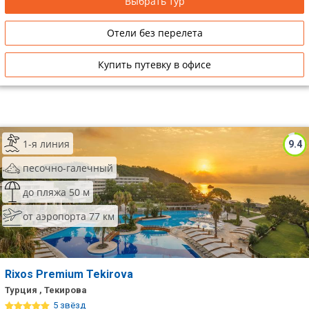
Выбрать тур
Отели без перелета
Купить путевку в офисе
1-я линия
9.4
песочно-галечный
до пляжа 50 м
от аэропорта 77 км
Rixos Premium Tekirova
Турция , Текирова
5 звёзд