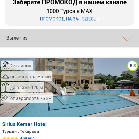
Заберите ПРОМОКОД в нашем канале
1000 Туров в MAX
Бали
|
ПРОМОКОД НА 3% - ЗДЕСЬ
Вьетнам
Хайнань
Вылет из:
Северный Гоа
Южный Гоа
2-я линия
8.3
Занзибар
песочно-галечный
Абхазия
до пляжа 120 м
от аэропорта 75 км
Большой Сочи
Кав Мин Воды
Экскурсионные туры
Sirius Kemer Hotel
Турция , Текирова
VIP отели 5 звезд
4 звезды