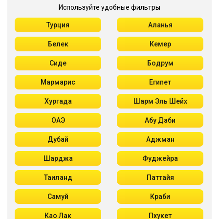
Используйте удобные фильтры
Турция
Аланья
Белек
Кемер
Сиде
Бодрум
Мармарис
Египет
Хургада
Шарм Эль Шейх
ОАЭ
Абу Даби
Дубай
Аджман
Шарджа
Фуджейра
Таиланд
Паттайя
Самуй
Краби
Као Лак
Пхукет