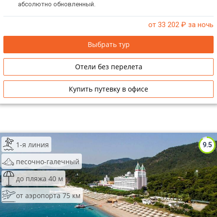
абсолютно обновленный.
от 33 202
₽ за ночь
Выбрать тур
Отели без перелета
Купить путевку в офисе
1-я линия
9.5
песочно-галечный
до пляжа 40 м
от аэропорта 75 км