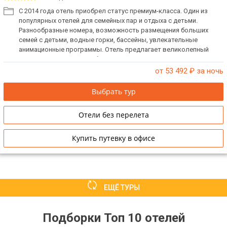
С 2014 года отель приобрел статус премиум-класса. Один из
популярных отелей для семейных пар и отдыха с детьми.
Разнообразные номера, возможность размещения больших
семей с детьми, водные горки, бассейны, увлекательные
анимационные программы. Отель предлагает великолепный
отдых, сочетающий в себе историю, культуру, качество и
роскошь.
от 53 492
₽ за ночь
Выбрать тур
Отели без перелета
Купить путевку в офисе
ЕЩЁ ТУРЫ
Подборки Топ 10 отелей