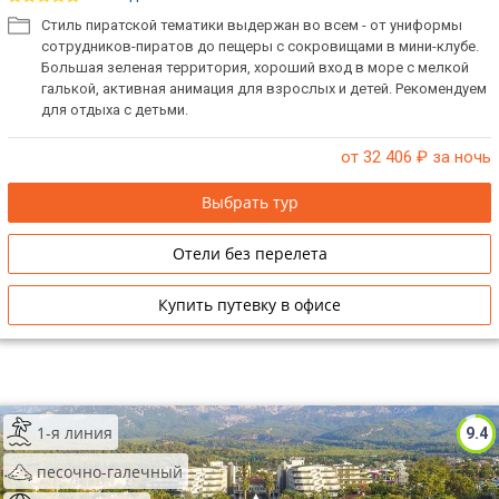
Стиль пиратской тематики выдержан во всем - от униформы
сотрудников-пиратов до пещеры с сокровищами в мини-клубе.
Большая зеленая территория, хороший вход в море с мелкой
галькой, активная анимация для взрослых и детей. Рекомендуем
для отдыха с детьми.
от 32 406
₽ за ночь
Выбрать тур
Отели без перелета
Купить путевку в офисе
1-я линия
9.4
песочно-галечный