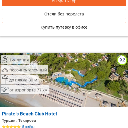
Выбрать тур
Отели без перелета
Купить путевку в офисе
1-я линия
9.2
песочно-галечный
до пляжа 30 м
от аэропорта 77 км
Pirate's Beach Club Hotel
Турция , Текирова
5 звёзд