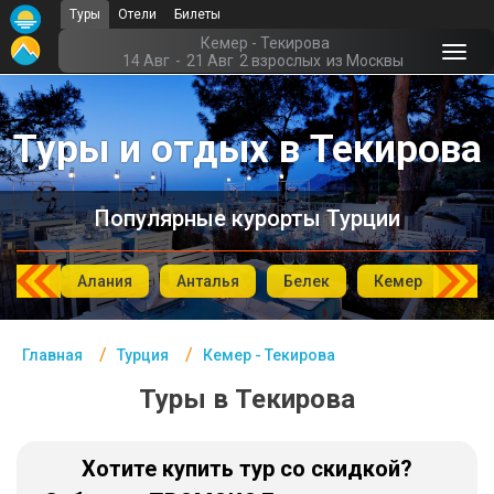
Туры
Отели
Билеты
Главная
Кемер - Текирова
14 Авг
-
21 Авг
2 взрослых
из Москвы
Турция- Курорты
Туры и отдых в Текирова
Офис г. Москва
Помощь
Популярные курорты Турции
Подборки отелей
Турция
мбул
Алания
Анталья
Белек
Кемер
Си
Таиланд
Главная
Турция
Кемер - Текирова
ОАЭ
Туры в Текирова
Египет
Куба
Хотите купить тур со скидкой?
Шри Ланка