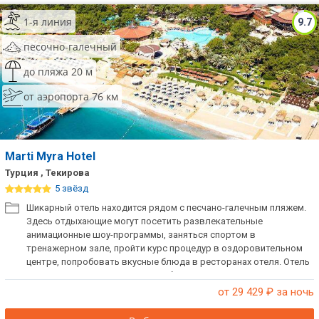
1-я линия
9.7
песочно-галечный
до пляжа 20 м
от аэропорта 76 км
Marti Myra Hotel
Турция , Текирова
5 звёзд
Шикарный отель находится рядом с песчано-галечным пляжем.
Здесь отдыхающие могут посетить развлекательные
анимационные шоу-программы, заняться спортом в
тренажерном зале, пройти курс процедур в оздоровительном
центре, попробовать вкусные блюда в ресторанах отеля. Отель
не размещает одиноких мужчин без женщин.
от 29 429
₽ за ночь