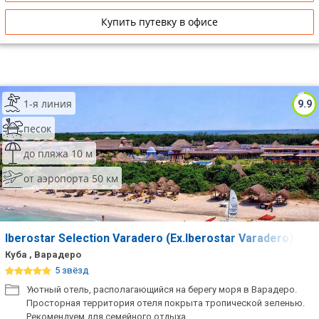
Купить путевку в офисе
1-я линия
9.9
песок
до пляжа 10 м
от аэропорта 50 км
Iberostar Selection Varadero (Ex.Iberostar Varadero)
Куба , Варадеро
5 звёзд
Уютный отель, располагающийся на берегу моря в Варадеро.
Просторная территория отеля покрыта тропической зеленью.
Рекомендуем для семейного отдыха.