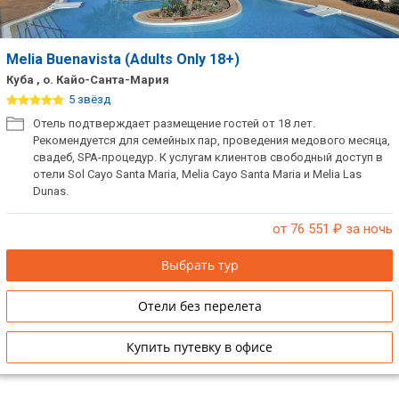
ТОП 10 лучших отелей 5*
Melia Buenavista (Adults Only 18+)
ТОП 10 недорогих отелей
Куба , о. Кайо-Санта-Мария
5*
5 звёзд
Отель подтверждает размещение гостей от 18 лет.
Лучшие отели 4* звезды
Рекомендуется для семейных пар, проведения медового месяца,
свадеб, SPA-процедур. К услугам клиентов свободный доступ в
Недорогие отели 4*
отели Sol Cayo Santa Maria, Melia Cayo Santa Maria и Melia Las
звезды
Dunas.
Лучшие отели 3* звезды
от 76 551
₽ за ночь
Недорогие отели 3*
Выбрать тур
звезды
Отели без перелета
Сетевые отели Турции
Купить путевку в офисе
Сетевые отели Египта
Сетевые отели ОАЭ