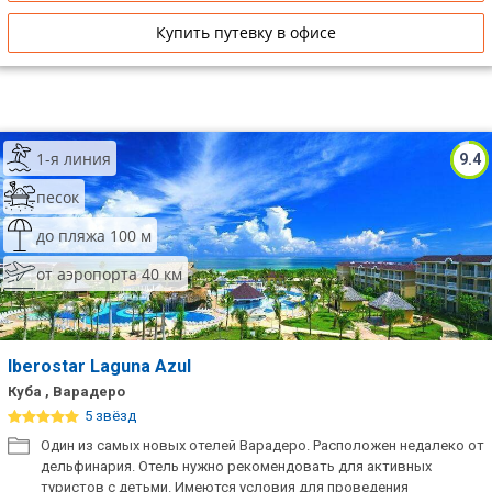
Купить путевку в офисе
1-я линия
9.4
песок
до пляжа 100 м
от аэропорта 40 км
Iberostar Laguna Azul
Куба , Варадеро
5 звёзд
Один из самых новых отелей Варадеро. Расположен недалеко от
дельфинария. Отель нужно рекомендовать для активных
туристов с детьми. Имеются условия для проведения