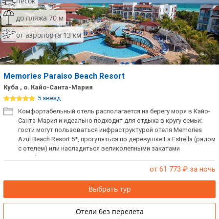
песок
до пляжа 70 м
от аэропорта 13 км
Memories Paraiso Beach Resort
Куба , о. Кайо-Санта-Мария
5 звёзд
Комфортабельный отель располагается на берегу моря в Кайо-
Санта-Мария и идеально подходит для отдыха в кругу семьи:
гости могут пользоваться инфраструктурой отеля Memories
Azul Beach Resort 5*, прогуляться по деревушке La Estrella (рядом
с отелем) или насладиться великолепными закатами
Карибского моря.
от 61 773
₽ за ночь
Выбрать тур
Отели без перелета