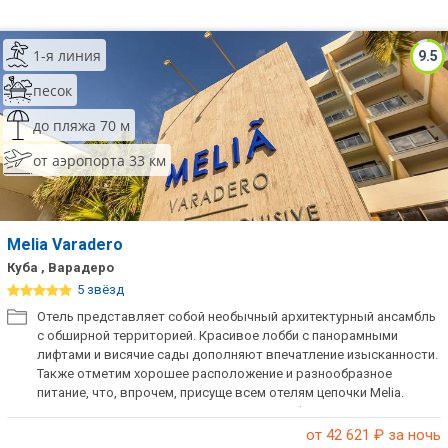
1-я линия
9.5
песок
до пляжа 70 м
от аэропорта 33 км
Melia Varadero
Куба , Варадеро
5 звёзд
Отель представляет собой необычный архитектурный ансамбль
с обширной территорией. Красивое лобби с панорамными
лифтами и висячие сады дополняют впечатление изысканности.
Также отметим хорошее расположение и разнообразное
питание, что, впрочем, присуще всем отелям цепочки Melia.
Прекрасный вариант для проведения конференций и активного
отдыха.
от 42 621
₽ за ночь