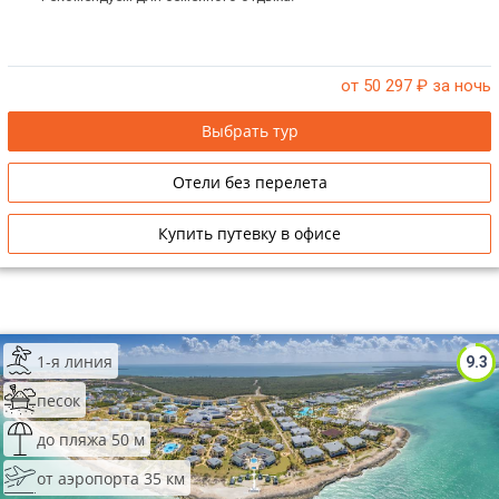
от 50 297
₽ за ночь
Выбрать тур
Отели без перелета
Купить путевку в офисе
1-я линия
9.3
песок
до пляжа 50 м
от аэропорта 35 км