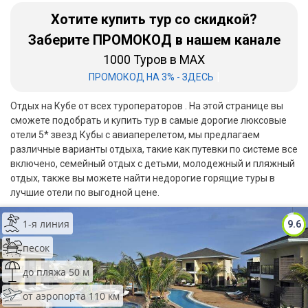
Хотите купить тур со скидкой?
Бали
Заберите ПРОМОКОД в нашем канале
Вьетнам
1000 Туров в MAX
|
ПРОМОКОД НА 3% - ЗДЕСЬ
Хайнань
Отдых на Кубе от всех туроператоров . На этой странице вы
Северный Гоа
сможете подобрать и купить тур в самые дорогие люксовые
отели 5* звезд Кубы с авиаперелетом, мы предлагаем
Южный Гоа
различные варианты отдыха, такие как путевки по системе все
Занзибар
включено, семейный отдых с детьми, молодежный и пляжный
отдых, также вы можете найти недорогие горящие туры в
Абхазия
лучшие отели по выгодной цене.
Большой Сочи
1-я линия
9.6
Кав Мин Воды
песок
до пляжа 50 м
Экскурсионные туры
от аэропорта 110 км
VIP отели 5 звезд