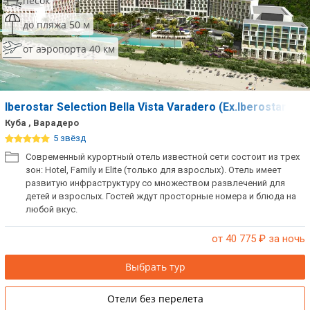
песок
до пляжа 50 м
от аэропорта 40 км
Iberostar Selection Bella Vista Varadero (Ex.Iberostar Bell
Куба , Варадеро
5 звёзд
Современный курортный отель известной сети состоит из трех
зон: Hotel, Family и Elite (только для взрослых). Отель имеет
развитую инфраструктуру со множеством развлечений для
детей и взрослых. Гостей ждут просторные номера и блюда на
любой вкус.
от 40 775
₽ за ночь
Выбрать тур
Отели без перелета