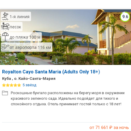
Сетевые отели Таиланда
1-я линия
9.6
Сетевые отели Шри Ланки
песок
до пляжа 100 м
Сетевые отели Вьетнама
от аэропорта 116 км
Сетевые отели Мальдив
Сетевые отели Бали
Royalton Cayo Santa Maria (Adults Only 18+)
Куба , о. Кайо-Санта-Мария
Сетевые отели Сейшел
5 звёзд
Роскошные бунгало расположены на берегу моря в окружении
Сетевые отели Маврикия
красивого зеленого сада. Идеально подойдет для тихого и
спокойного отдыха. Отель принимает гостей только с 18 лет!
от 71 661
₽ за ночь