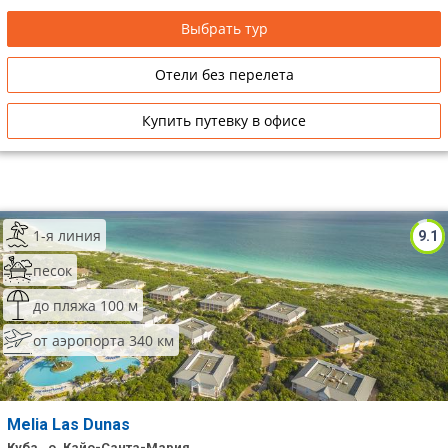
Выбрать тур
Отели без перелета
Купить путевку в офисе
1-я линия
9.1
песок
до пляжа 100 м
от аэропорта 340 км
Melia Las Dunas
Куба , о. Кайо-Санта-Мария