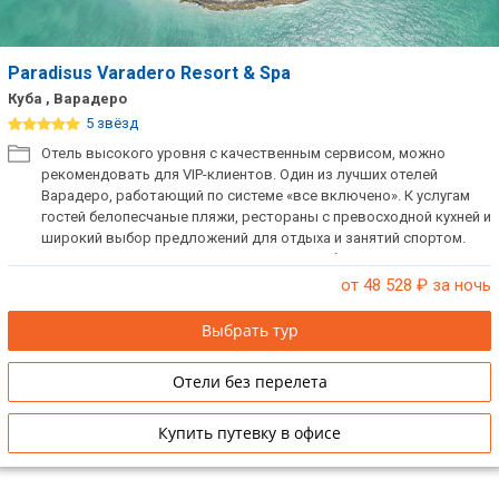
Paradisus Varadero Resort & Spa
Куба , Варадеро
5 звёзд
Отель высокого уровня с качественным сервисом, можно
рекомендовать для VIP-клиентов. Один из лучших отелей
Варадеро, работающий по системе «все включено». К услугам
гостей белопесчаные пляжи, рестораны с превосходной кухней и
широкий выбор предложений для отдыха и занятий спортом.
Прекрасный отель для проведения свадеб и медового месяца.
Также отметим, что отель специализируется на обслуживании
от 48 528
₽ за ночь
делового и группового туризма.
Выбрать тур
Отели без перелета
Купить путевку в офисе