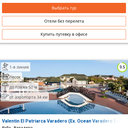
Выбрать тур
Отели без перелета
Купить путевку в офисе
1-я линия
9.5
песок
до пляжа 50 м
от аэропорта 34 км
Valentin El Patriarca Varadero (Ex. Ocean Varadero El Pat
Куба , Варадеро