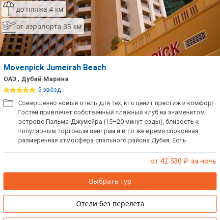
до пляжа 4 км
от аэропорта 35 км
Movenpick Jumeirah Beach
ОАЭ , Дубай Марина
5 звёзд
Совершенно новый отель для тех, кто ценит престиж и комфорт.
Гостей привлечет собственный пляжный клуб на знаменитом
острове Пальма-Джумейра (15–20 минут езды), близость к
популярным торговым центрам и в то же время спокойная
размеренная атмосфера спального района Дубая. Есть
русскоязычный персонал. При заселении взимается депозит. На
момент создания каталога отель строился.
от 42 530
₽ за ночь
Выбрать тур
Отели без перелета