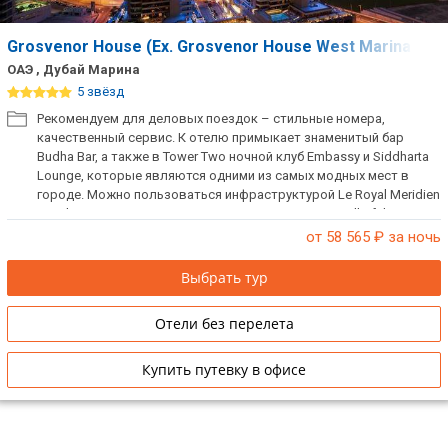
Grosvenor House (Ex. Grosvenor House West Marina Bea
ОАЭ , Дубай Марина
5 звёзд
Рекомендуем для деловых поездок – стильные номера,
качественный сервис. К отелю примыкает знаменитый бар
Budha Bar, а также в Tower Two ночной клуб Embassy и Siddharta
Lounge, которые являются одними из самых модных мест в
городе. Можно пользоваться инфраструктурой Le Royal Meridien
Beach Resort & Spa. Ближайший торговый центр Mall of the
Emirates – в 20 минутах езды, Marina Mall – в 7 минутах езды. При
от 58 565
₽ за ночь
заселении берется депозит.
Выбрать тур
Отели без перелета
Купить путевку в офисе