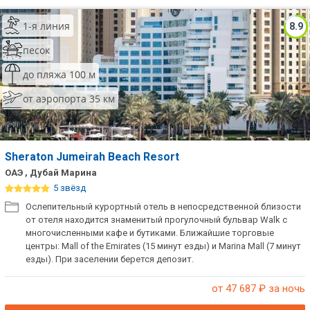
1-я линия
8.9
песок
до пляжа 100 м
от аэропорта 35 км
Sheraton Jumeirah Beach Resort
ОАЭ , Дубай Марина
5 звёзд
Ослепительный курортный отель в непосредственной близости
от отеля находится знаменитый прогулочный бульвар Walk с
многочисленными кафе и бутиками. Ближайшие торговые
центры: Mall of the Emirates (15 минут езды) и Marina Mall (7 минут
езды). При заселении берется депозит.
от 47 687
₽ за ночь