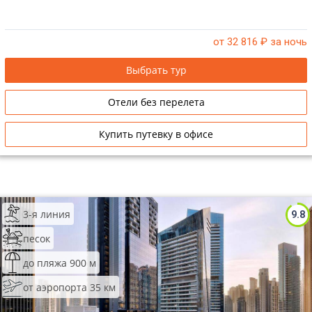
Сетевые отели Таиланда
от 32 816
₽ за ночь
Сетевые отели Шри Ланки
Выбрать тур
Сетевые отели Вьетнама
Отели без перелета
Купить путевку в офисе
Сетевые отели Мальдив
Сетевые отели Бали
Сетевые отели Сейшел
3-я линия
9.8
Сетевые отели Маврикия
песок
до пляжа 900 м
от аэропорта 35 км