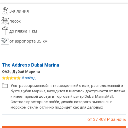
3-я линия
песок
до пляжа 1 км
от аэропорта 35 км
The Address Dubai Marina
ОАЭ , Дубай Марина
5 звёзд
Ультрасовременный пятизвездочный отель, расположенный в
бухте Дубай Марина, находится в шаговой доступности от пляжа
и имеет прямой доступ в торговый центр Dubai MarinaMall.
Светлое просторное лобби, дизайн которого выполнен в
морском стиле, отлично подойдет как для деловых
переговоров, так и для расслабленных встреч с друзьями. Всего
в отеле 200 просторных светлых номеров и люксов с
от 37 408
₽ за ночь
панорамными окнами, из которых открывается чудесный вид на