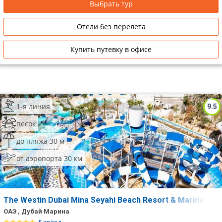
Выбрать тур
Отели без перелета
Купить путевку в офисе
1-я линия
9.5
песок
до пляжа 30 м
от аэропорта 30 км
The Westin Dubai Mina Seyahi Beach Resort & Marina
ОАЭ , Дубай Марина