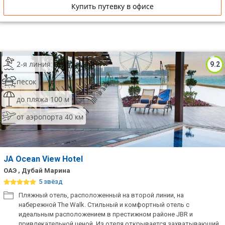
Купить путевку в офисе
2-я линия
9.2
песок
до пляжа 100 м
от аэропорта 40 км
JA Ocean View Hotel
ОАЭ , Дубай Марина
5 звёзд
Пляжный отель, расположенный на второй линии, на
набережной The Walk. Стильный и комфортный отель с
идеальным расположением в престижном районе JBR и
привлекательной ценой. Из отеля открывается захватывающий