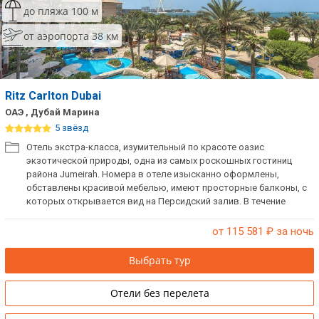
до пляжа 100 м
от аэропорта 38 км
Ritz Carlton Dubai
ОАЭ , Дубай Марина
5 звёзд
Отель экстра-класса, изумительный по красоте оазис
экзотической природы, одна из самых роскошных гостиниц
района Jumeirah. Номера в отеле изысканно оформлены,
обставлены красивой мебелью, имеют просторные балконы, с
которых открывается вид на Персидский залив. В течение
нескольких лет сюда приезжают знаменитости всего мира
поиграть в гольф, поправить здоровье, отдохнуть. Отель для
от 115 581
₽ за ночь
людей, ценящих спокойную обстановку и высокий сервис.
Выбрать тур
Отели без перелета