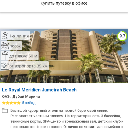
Купить путевку в офисе
1-я линия
9.7
песок
до пляжа 50 м
от аэропорта 35 км
Le Royal Meridien Jumeirah Beach
ОАЭ , Дубай Марина
5 звёзд
​Большой курортный отель на первой береговой линии.
Располагает частным пляжем. На территории есть 3 бассейна,
теннисные корты, SPA-центр и тренажерный зал, детский клуб и
несколько конференц-залов. Отлично подходит для семейного