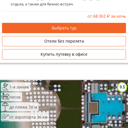
отдыха, а также для бизнес-встреч.
от 68 062
₽ за ночь
Выбрать тур
Отели без перелета
Купить путевку в офисе
1-я линия
9.5
песок
до пляжа 50 м
от аэропорта 36 км