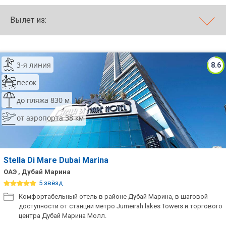
ТОП 10 лучших отелей 5*
Вылет из:
ТОП 10 недорогих отелей
5*
3-я линия
8.6
Лучшие отели 4* звезды
песок
Недорогие отели 4*
до пляжа 830 м
звезды
от аэропорта 38 км
Лучшие отели 3* звезды
Недорогие отели 3*
звезды
Stella Di Mare Dubai Marina
ОАЭ , Дубай Марина
Сетевые отели Турции
5 звёзд
Сетевые отели Египта
Комфортабельный отель в районе Дубай Марина, в шаговой
доступности от станции метро Jumeirah lakes Towers и торгового
центра Дубай Марина Молл.
Сетевые отели ОАЭ