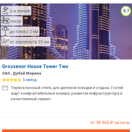
2-я линия
9.7
песок
до пляжа 2 км
от аэропорта 33 км
Grosvenor House Tower Two
ОАЭ , Дубай Марина
5 звёзд
Первоклассный отель для деловой поездки и отдыха. Гостей
ждут комфортабельные номера, развитая инфраструктура и
качественный сервис.
от 59 960
₽ за ночь