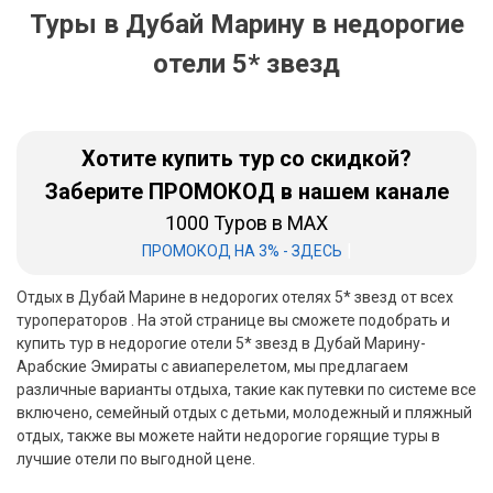
Туры в Дубай Марину в недорогие
Бали
отели 5* звезд
Вьетнам
Хайнань
Хотите купить тур со скидкой?
Северный Гоа
Заберите ПРОМОКОД в нашем канале
Южный Гоа
1000 Туров в MAX
|
ПРОМОКОД НА 3% - ЗДЕСЬ
Занзибар
Отдых в Дубай Марине в недорогих отелях 5* звезд от всех
Абхазия
туроператоров . На этой странице вы сможете подобрать и
купить тур в недорогие отели 5* звезд в Дубай Марину-
Большой Сочи
Арабские Эмираты с авиаперелетом, мы предлагаем
различные варианты отдыха, такие как путевки по системе все
Кав Мин Воды
включено, семейный отдых с детьми, молодежный и пляжный
отдых, также вы можете найти недорогие горящие туры в
Экскурсионные туры
лучшие отели по выгодной цене.
VIP отели 5 звезд