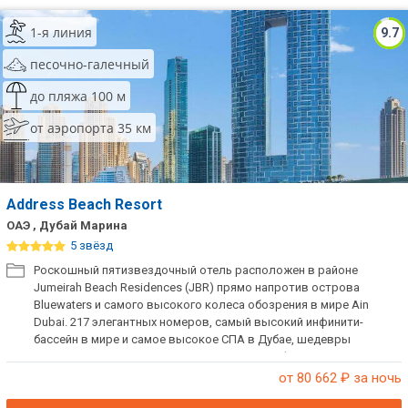
1-я линия
9.7
песочно-галечный
до пляжа 100 м
от аэропорта 35 км
Address Beach Resort
ОАЭ , Дубай Марина
5 звёзд
Роскошный пятизвездочный отель расположен в районе
Jumeirah Beach Residences (JBR) прямо напротив острова
Bluewaters и самого высокого колеса обозрения в мире Ain
Dubai. 217 элегантных номеров, самый высокий инфинити-
бассейн в мире и самое высокое СПА в Дубае, шедевры
мировой гастрономии и невероятная атмосфера морского
курорта и дома вдали от дома – всё это Address Beach Resort.
от 80 662
₽ за ночь