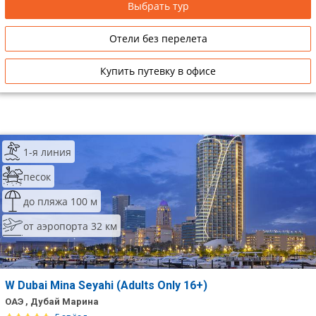
Выбрать тур
Отели без перелета
Купить путевку в офисе
1-я линия
песок
до пляжа 100 м
от аэропорта 32 км
W Dubai Mina Seyahi (Adults Only 16+)
ОАЭ , Дубай Марина