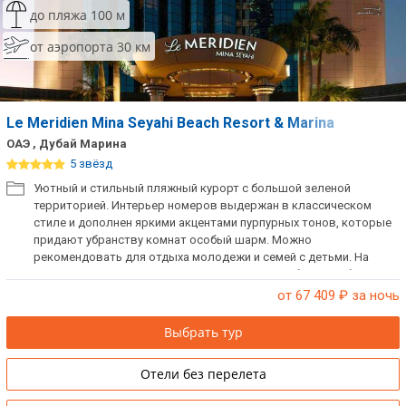
до пляжа 100 м
от аэропорта 30 км
Le Meridien Mina Seyahi Beach Resort & Marina
ОАЭ , Дубай Марина
5 звёзд
Уютный и стильный пляжный курорт с большой зеленой
территорией. Интерьер номеров выдержан в классическом
стиле и дополнен яркими акцентами пурпурных тонов, которые
придают убранству комнат особый шарм. Можно
рекомендовать для отдыха молодежи и семей с детьми. На
территории пляжа один из самых популярных баров Дубая –
Barasti. Поблизости расположен яхт-клуб. Ближайшие торговые
от 67 409
₽ за ночь
центры: Mall of the Emirates – 15 минут езды, Marina Mall – 7 минут
езды. Есть русскоговорящий персонал. При заселении берется
Выбрать тур
депозит.
Отели без перелета