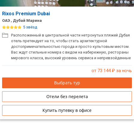
Rixos Premium Dubai
ОАЭ , Дубай Марина
5 звёзд
Расположенный в центральной части нетронутых пляжей Дубая
отель претендует на то, чтобы стать архитектурной
достопримечательностью города и просто культовым местом.
Вас ждут стильные номера с видом на набережную, рестораны
мирового класса, высокий уровень сервиса и непревзойденные
условия для отдыха. Новый курорт является ультра-
космополитическим оазисом города Дубай, в котором
от 73 144
₽ за ночь
переплелись множественные культуры.
Выбрать тур
Отели без перелета
Купить путевку в офисе