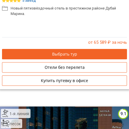
5 звёзд
Новый пятизвёздочный отель в престижном районе Дубай
Марина.
от 65 589
₽ за ночь
Выбрать тур
Отели без перелета
Купить путевку в офисе
1-я линия
9.1
песок