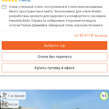
5 звёзд
Очень стильный отель, построенный в стиле неоклассицизма.
Много пространства и света. Эксклюзивно для отеля Westin
разработаны кровати для здорового и комфортного сна марки
Heavenly Beds. Справа по побережью открывается вид на
остров Пальм-Джумейра. Шикарный пляж, хорошее питание и
отличный сервис. Рекомендуем отель для респектабельного
семейного отдыха. Ближайшие торговые центры: Mall of the
от 90 917
₽ за ночь
Emirates – 15 минут езды, Marina Mall – 7 минут езды. Есть
русскоговорящий персонал.
Выбрать тур
Отели без перелета
Купить путевку в офисе
1-я линия
9.5
песок