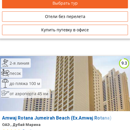
гавань Dubai Marina или на город. Все номера оснащены
Выбрать тур
системой «Умный дом», управляемой с iPad.
Отели без перелета
Купить путевку в офисе
2-я линия
9.3
песок
до пляжа 100 м
от аэропорта 45 км
Amwaj Rotana Jumeirah Beach (Ex.Amwaj Rotana)
ОАЭ , Дубай Марина