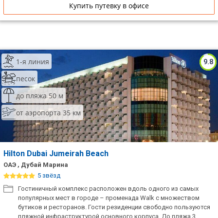
Купить путевку в офисе
1-я линия
9.8
песок
до пляжа 50 м
от аэропорта 35 км
Hilton Dubai Jumeirah Beach
ОАЭ , Дубай Марина
5 звёзд
Гостиничный комплекс расположен вдоль одного из самых
популярных мест в городе – променада Walk с множеством
бутиков и ресторанов. Гости резиденции свободно пользуются
пляжной инфраструктурой основного корпуса. До пляжа 3