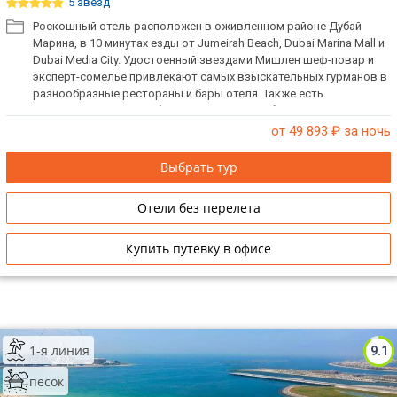
5 звёзд
Роскошный отель расположен в оживленном районе Дубай
Марина, в 10 минутах езды от Jumeirah Beach, Dubai Marina Mall и
Dubai Media City. Удостоенный звездами Мишлен шеф-повар и
эксперт-сомелье привлекают самых взыскательных гурманов в
разнообразные рестораны и бары отеля. Также есть
оздоровительный клуб со спа и открытый бассейн.
от 49 893
₽ за ночь
Выбрать тур
Отели без перелета
Купить путевку в офисе
1-я линия
9.1
песок