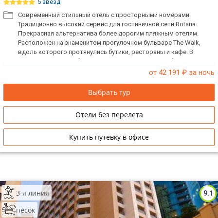
5 звёзд
Современный стильный отель с просторными номерами.
Традиционно высокий сервис для гостиничной сети Rotana.
Прекрасная альтернатива более дорогим пляжным отелям.
Расположен на знаменитом прогулочном бульваре The Walk,
вдоль которого протянулись бутики, рестораны и кафе. В
непосредственной близости от отеля находится общественный
пляж Jumeirah Beach Residence. Отдыхающие с детьми по
от 42 191
₽ за ночь
достоинству оценят детский аквапарк и открытый газон через
дорогу от отеля, идеально подходящий для пикника. Есть
Выбрать тур
русскоговорящий персонал. При заселении берется депозит.
Отели без перелета
Купить путевку в офисе
3-я линия
9.1
песок