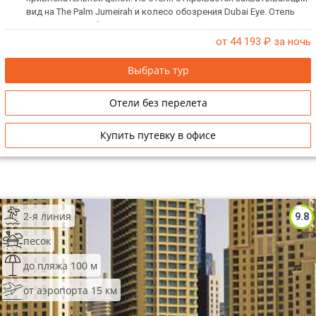
вид на The Palm Jumeirah и колесо обозрения Dubai Eye. Отель
открыт 22 декабря 2012 года.
от 44 193
₽ за ночь
Выбрать тур
Отели без перелета
Купить путевку в офисе
2-я линия
9.8
песок
до пляжа 100 м
от аэропорта 15 км