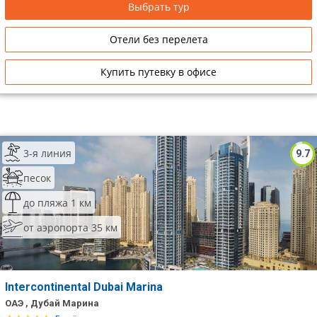
Выбрать тур
Отели без перелета
Купить путевку в офисе
3-я линия
9.7
песок
до пляжа 1 км
от аэропорта 35 км
Intercontinental Dubai Marina
ОАЭ , Дубай Марина