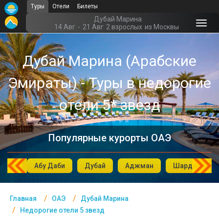
Туры
Отели
Билеты
Главная
Дубай Марина
14 Авг
-
21 Авг
2 взрослых
из Москвы
ОАЭ- Курорты
Дубай Марина (Арабские
Офис г. Москва
Эмираты) - Туры в недорогие
Помощь
Подборки отелей
отели 5* звезд
Турция
Популярные курорты ОАЭ
Таиланд
ОАЭ
вейн
Абу Даби
Дубай
Аджман
Шарджа
Египет
Куба
Главная
ОАЭ
Дубай Марина
Недорогие отели 5 звезд
Шри Ланка