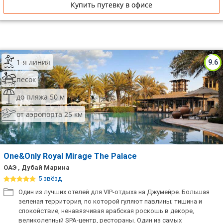
Купить путевку в офисе
1-я линия
9.6
песок
до пляжа 50 м
от аэропорта 25 км
One&Only Royal Mirage The Palace
ОАЭ , Дубай Марина
5 звёзд
Один из лучших отелей для VIP-отдыха на Джумейре. Большая
зеленая территория, по которой гуляют павлины; тишина и
спокойствие, ненавязчивая арабская роскошь в декоре,
великолепный SPA-центр, рестораны. Один из самых