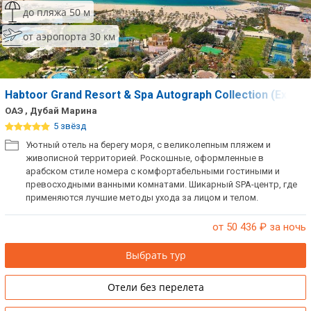
до пляжа 50 м
от аэропорта 30 км
Habtoor Grand Resort & Spa Autograph Collection (Ex.Ha
ОАЭ , Дубай Марина
5 звёзд
Уютный отель на берегу моря, с великолепным пляжем и
живописной территорией. Роскошные, оформленные в
арабском стиле номера с комфортабельными гостиными и
превосходными ванными комнатами. Шикарный SPA-центр, где
применяются лучшие методы ухода за лицом и телом.
Рекомендуем отель для семейного отдыха, в том числе с детьми.
Ближайший торговый центр Marina Mall – в 5 минутах езды, Mall
от 50 436
₽ за ночь
of the Emirates – в 10 минутах езды В отеле есть
русскоговорящий персонал. При заселении берется депозит.
Выбрать тур
Отели без перелета