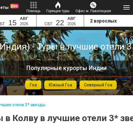
new
леты
Помощь
Горящие туры
Офис м. Павелецкая
АВГ
АВГ
15
22
БТ
СБТ
2026
2026
Индия) - Туры в лучшие отели 
Популярные курорты Индии
Гоа
Южный Гоа
Северный Гоа
учшие отели 3* звезды
 в Колву в лучшие отели 3* з