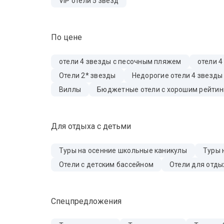
VIP отели 5 звезд
По цене
отели 4 звезды с песочным пляжем
отели 4
Отели 2* звезды
Недорогие отели 4 звезды
Виллы
Бюджетные отели с хорошим рейтин
Для отдыха с детьми
Туры на осенние школьные каникулы
Туры 
Отели с детским бассейном
Отели для отды
Спецпредложения