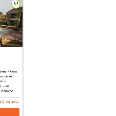
8.5
енный близ
полагает
ми и
льный
я вашего
3
₽ за ночь