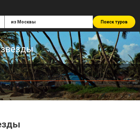
Поиск туров
3 звезды
везды