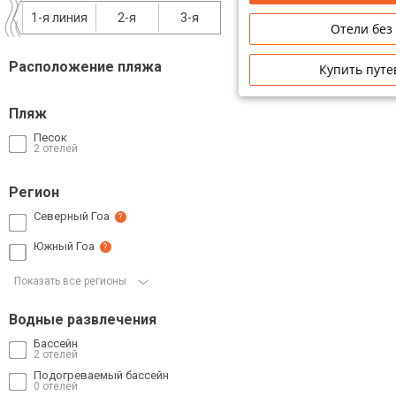
1-я линия
2-я
3-я
Сетевые отели Таиланда
Отели без
Расположение пляжа
Купить путе
Сетевые отели Шри Ланки
Пляж
Сетевые отели Вьетнама
Песок
2 отелей
Сетевые отели Мальдив
Регион
Сетевые отели Бали
Северный Гоа
?
Южный Гоа
Сетевые отели Сейшел
?
Показать все регионы
Сетевые отели Маврикия
Водные развлечения
Бассейн
2 отелей
Подогреваемый бассейн
0 отелей