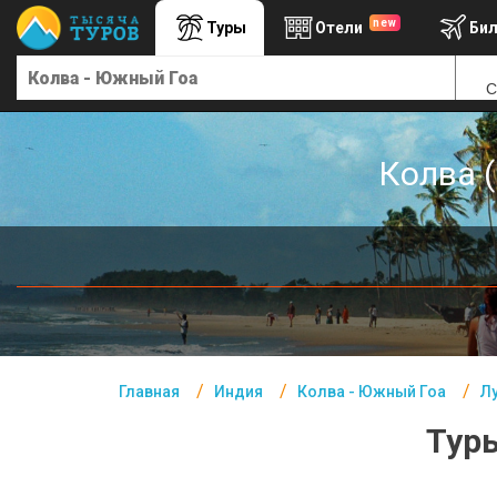
new
Туры
Отели
Би
Главная
С
Индия- Курорты
Офис г. Москва
Колва (
Помощь
Подборки отелей
Турция
Таиланд
ОАЭ
Главная
Индия
Колва - Южный Гоа
Л
Египет
Туры
Куба
Шри Ланка