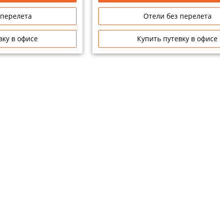
 перелета
Отели без перелета
вку в офисе
Купить путевку в офисе