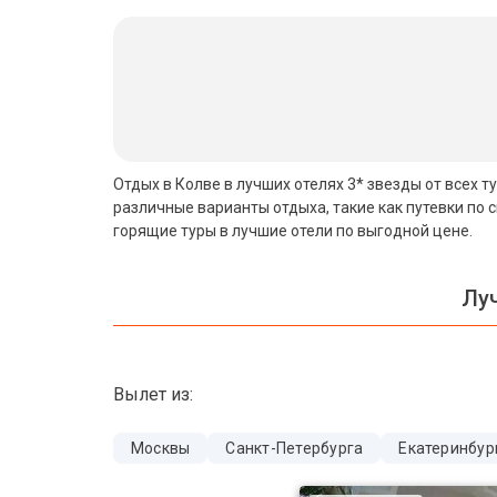
Бали
Вьетнам
Хайнань
Северный Гоа
Отдых в Колве в лучших отелях 3* звезды от всех 
различные варианты отдыха, такие как путевки по
Южный Гоа
горящие туры в лучшие отели по выгодной цене.
Занзибар
Лу
Абхазия
Большой Сочи
Вылет из:
Кав Мин Воды
Экскурсионные туры
Москвы
Санкт-Петербурга
Екатеринбур
VIP отели 5 звезд