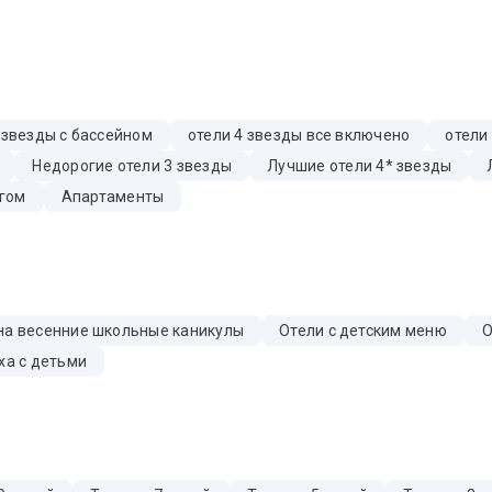
 звезды с бассейном
отели 4 звезды все включено
отели
Недорогие отели 3 звезды
Лучшие отели 4* звезды
гом
Апартаменты
на весенние школьные каникулы
Отели с детским меню
О
ха с детьми