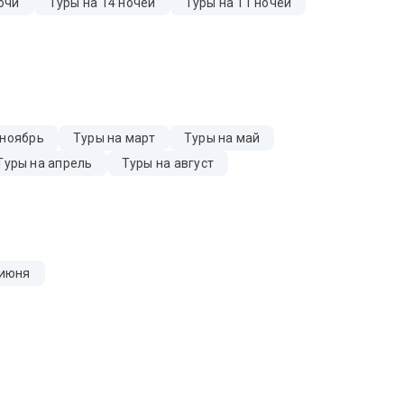
очи
Туры на 14 ночей
Туры на 11 ночей
 ноябрь
Туры на март
Туры на май
Туры на апрель
Туры на август
 июня