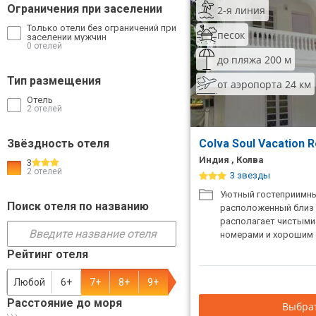
Ограничения при заселении
2-я линия
ТОП 10 лучших отелей 5*
Только отели без ограничений при
песок
заселении мужчин
0 отелей
до пляжа 200 м
ТОП 10 недорогих отелей
5*
Тип размещения
от аэропорта 24 км
Отель
Лучшие отели 4* звезды
2 отелей
Недорогие отели 4*
Звёздность отеля
Colva Soul Vacation R
звезды
Индия , Колва
3
2 отелей
Лучшие отели 3* звезды
3 звезды
Уютный гостеприимны
Недорогие отели 3*
Поиск отеля по названию
расположенный близ 
звезды
располагает чистым
номерами и хорошим 
Сетевые отели Турции
Рейтинг отеля
Сетевые отели Египта
Любой
6+
7+
8+
9+
Расстояние до моря
Сетевые отели ОАЭ
Выбрат