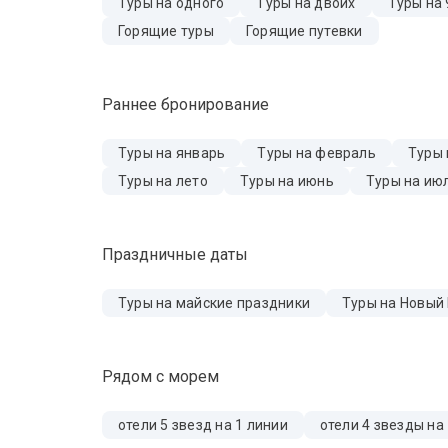
Туры на одного
Туры на двоих
Туры на 
Горящие туры
Горящие путевки
Раннее бронирование
Туры на январь
Туры на февраль
Туры 
Туры на лето
Туры на июнь
Туры на ию
Праздничные даты
Туры на майские праздники
Туры на Новый
Рядом с морем
отели 5 звезд на 1 линии
отели 4 звезды на