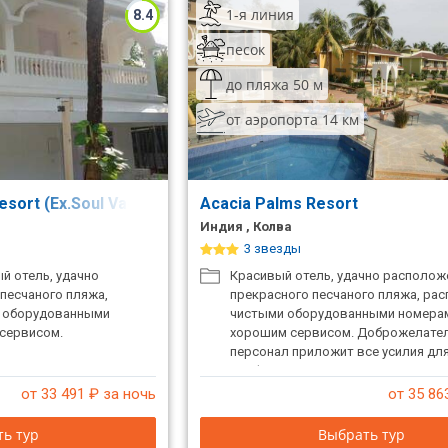
1-я линия
8.4
песок
до пляжа 50 м
от аэропорта 14 км
esort (Ex.Soul Vacation Resort & Spa)
Acacia Palms Resort
Индия , Колва
3 звезды
й отель, удачно
Красивый отель, удачно располож
песчаного пляжа,
прекрасного песчаного пляжа, рас
и оборудованными
чистыми оборудованными номера
сервисом.
хорошим сервисом. Доброжелате
персонал приложит все усилия дл
комфортного отдыха.
от 33 491
₽ за ночь
от 35 86
ь тур
Выбрать тур