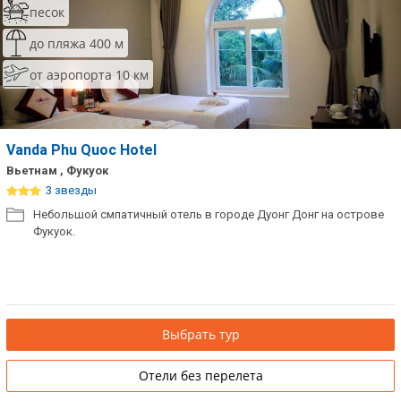
песок
до пляжа 400 м
от аэропорта 10 км
Vanda Phu Quoc Hotel
Вьетнам , Фукуок
3 звезды
Небольшой смпатичный отель в городе Дуонг Донг на острове
Фукуок.
Выбрать тур
Отели без перелета