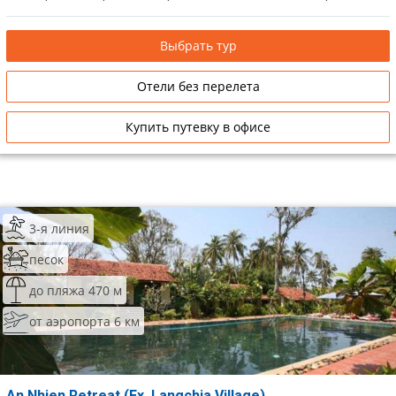
Выбрать тур
Отели без перелета
Купить путевку в офисе
3-я линия
песок
до пляжа 470 м
от аэропорта 6 км
An Nhien Retreat (Ex. Langchia Village)