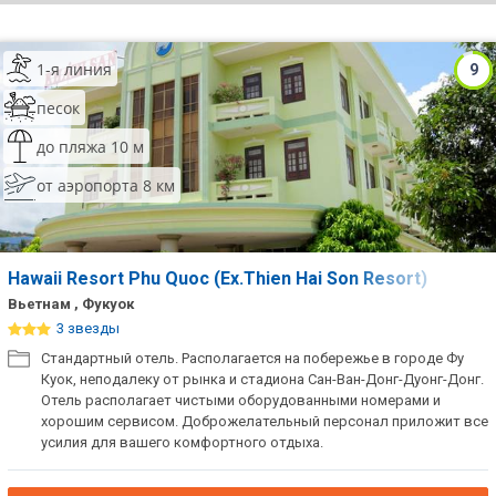
ТОП 10 лучших отелей 5*
1-я линия
9
ТОП 10 недорогих отелей
песок
5*
до пляжа 10 м
Лучшие отели 4* звезды
от аэропорта 8 км
Недорогие отели 4*
звезды
Лучшие отели 3* звезды
Hawaii Resort Phu Quoc (Ex.Thien Hai Son Resort)
Вьетнам , Фукуок
Недорогие отели 3*
3 звезды
звезды
Стандартный отель. Располагается на побережье в городе Фу
Куок, неподалеку от рынка и стадиона Сан-Ван-Донг-Дуонг-Донг.
Сетевые отели Турции
Отель располагает чистыми оборудованными номерами и
хорошим сервисом. Доброжелательный персонал приложит все
Сетевые отели Египта
усилия для вашего комфортного отдыха.
Сетевые отели ОАЭ