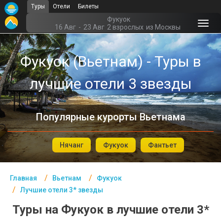
Туры
Отели
Билеты
Главная
Фукуок
16 Авг
-
23 Авг
2 взрослых
из Москвы
Вьетнам- Курорты
Фукуок (Вьетнам) - Туры в
Офис г. Москва
лучшие отели 3 звезды
Помощь
Подборки отелей
Популярные курорты Вьетнама
Турция
Таиланд
Нячанг
Фукуок
Фантьет
ОАЭ
Главная
Вьетнам
Фукуок
Египет
Лучшие отели 3* звезды
Куба
Туры на Фукуок в лучшие отели 3*
Шри Ланка