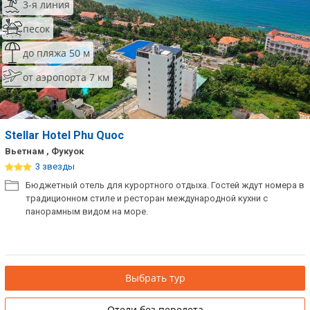
3-я линия
песок
до пляжа 50 м
от аэропорта 7 км
Stellar Hotel Phu Quoc
Вьетнам , Фукуок
3 звезды
Бюджетный отель для курортного отдыха. Гостей ждут номера в
традиционном стиле и ресторан международной кухни с
панорамным видом на море.
Выбрать тур
Отели без перелета