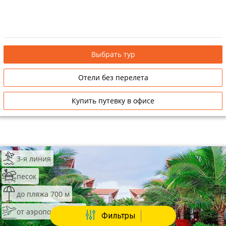
Выбрать тур
Отели без перелета
Купить путевку в офисе
3-я линия
песок
до пляжа 700 м
от аэропорта 20 км
Фильтры