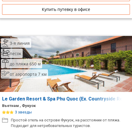
Купить путевку в офисе
3-я линия
песок
до пляжа 650 м
от аэропорта 7 км
Le Garden Resort & Spa Phu Quoc (Ex. Countryside Resor
Вьетнам , Фукуок
3 звезды
Простой отель на острове Фукуок, на расстоянии от пляжа.
Подходит для нетребовательных туристов.