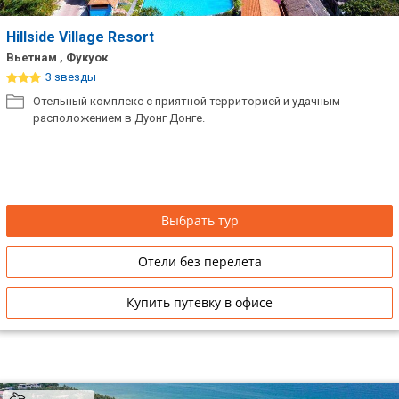
Hillside Village Resort
Вьетнам , Фукуок
3 звезды
Отельный комплекс с приятной территорией и удачным
расположением в Дуонг Донге.
Выбрать тур
Отели без перелета
Купить путевку в офисе