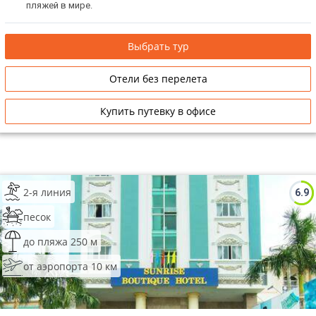
пляжей в мире.
Выбрать тур
Отели без перелета
Купить путевку в офисе
2-я линия
6.9
песок
до пляжа 250 м
от аэропорта 10 км