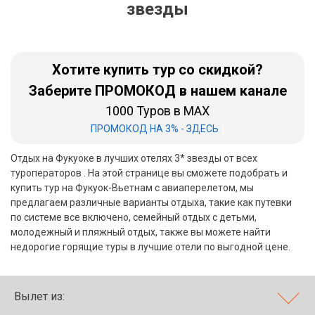
звезды
Бали
Вьетнам
Хотите купить тур со скидкой?
Хайнань
Заберите ПРОМОКОД в нашем канале
1000 Туров в MAX
Северный Гоа
|
ПРОМОКОД НА 3% - ЗДЕСЬ
Южный Гоа
Отдых на Фукуоке в лучших отелях 3* звезды от всех
Занзибар
туроператоров . На этой странице вы сможете подобрать и
купить тур на Фукуок-Вьетнам с авиаперелетом, мы
Абхазия
предлагаем различные варианты отдыха, такие как путевки
по системе все включено, семейный отдых с детьми,
Большой Сочи
молодежный и пляжный отдых, также вы можете найти
недорогие горящие туры в лучшие отели по выгодной цене.
Кав Мин Воды
Экскурсионные туры
Вылет из:
VIP отели 5 звезд