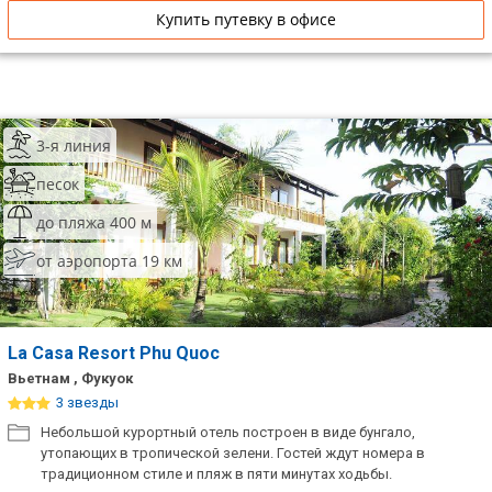
Купить путевку в офисе
3-я линия
песок
до пляжа 400 м
от аэропорта 19 км
La Casa Resort Phu Quoc
Вьетнам , Фукуок
3 звезды
Небольшой курортный отель построен в виде бунгало,
утопающих в тропической зелени. Гостей ждут номера в
традиционном стиле и пляж в пяти минутах ходьбы.