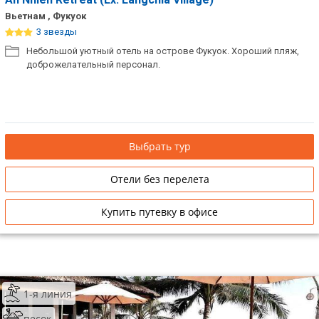
Вьетнам , Фукуок
3 звезды
Небольшой уютный отель на острове Фукуок. Хороший пляж,
доброжелательный персонал.
Выбрать тур
Отели без перелета
Купить путевку в офисе
1-я линия
песок