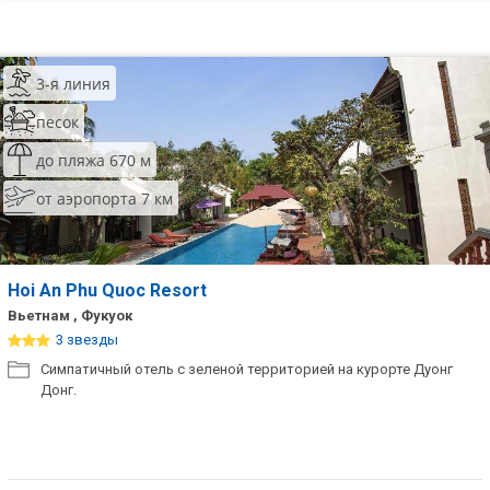
3-я линия
песок
до пляжа 670 м
от аэропорта 7 км
Hoi An Phu Quoc Resort
Вьетнам , Фукуок
3 звезды
Симпатичный отель с зеленой территорией на курорте Дуонг
Донг.