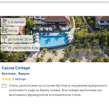
1-я линия
песок
до пляжа 50 м
от аэропорта 4 км
Cassia Cottage
Вьетнам , Фукуок
3 звезды
Отель расположен на острове Фу Коук в окружении прекрасного
кокосового сада на берегу океана. Все номера выполнены во
вьетнамско-французском колониальном стиле.