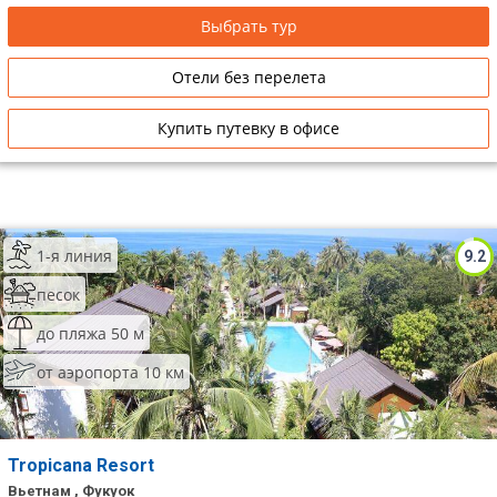
Выбрать тур
Отели без перелета
Купить путевку в офисе
1-я линия
9.2
песок
до пляжа 50 м
от аэропорта 10 км
Tropicana Resort
Вьетнам , Фукуок