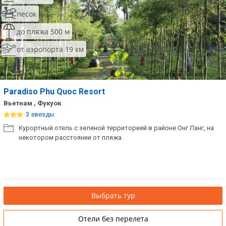
песок
до пляжа 500 м
от аэропорта 19 км
Paradiso Phu Quoc Resort
Вьетнам , Фукуок
3 звезды
Курортный отель с зеленой территорией в районе Онг Ланг, на
некотором расстоянии от пляжа.
Выбрать тур
Отели без перелета