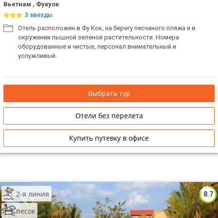
Вьетнам , Фукуок
3 звезды
Отель расположен в Фу Кок, на берегу песчаного пляжа и в
окружении пышной зеленой растительности. Номера
оборудованные и чистые, персонал внимательный и
услужливый.
Выбрать тур
Отели без перелета
Купить путевку в офисе
2-я линия
8.7
песок