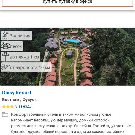
Купить путевку в офисе
3-я линия
песок
до пляжа 1 км
от аэропорта 10 км
Daisy Resort
Вьетнам , Фукуок
3 звезды
Комфортабельный отель в тихом живописном уголке
напоминает небольшую деревушку, домики которой
разместились ступенчато вокруг бассейна. Гостей ждут уютные
бунгало, дружелюбный персонал и одни из самых чистейших