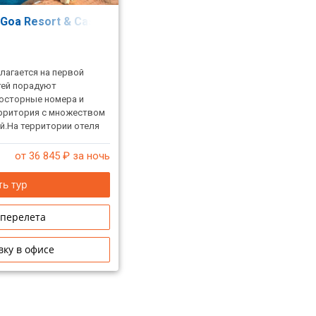
 Goa Resort & Casino (Ex. Radisson)
лагается на первой
тей порадуют
осторные номера и
рритория с множеством
й.На территории отеля
есторанов с самой
й. Атмосфера,
от 36 845
₽ за ночь
койствию и релаксации,
азвлечений на любой
ь тур
незабываемым.
 перелета
вку в офисе