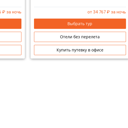
6
₽ за ночь
от 34 767
₽ за ночь
Выбрать тур
Отели без перелета
Купить путевку в офисе