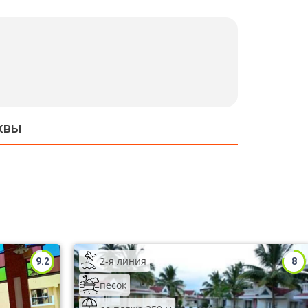
квы
2-я линия
9.2
8
песок