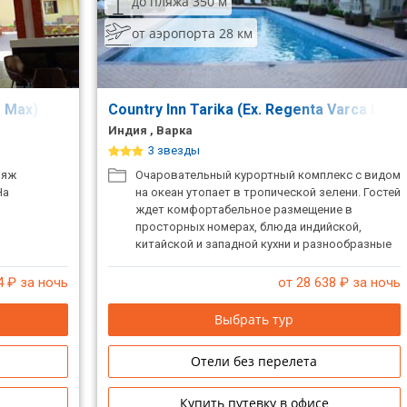
до пляжа 350 м
от аэропорта 28 км
e Max)
Country Inn Tarika (Ex. Regenta Varca Bea
Индия , Варка
3 звезды
ляж
Очаровательный курортный комплекс с видом
На
на океан утопает в тропической зелени. Гостей
ждет комфортабельное размещение в
просторных номерах, блюда индийской,
китайской и западной кухни и разнообразные
развлечения.
4
₽ за ночь
от 28 638
₽ за ночь
Выбрать тур
Отели без перелета
Купить путевку в офисе