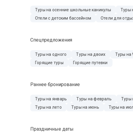
Туры на осенние школьные каникулы
Туры 
Отели с детским бассейном
Отели для отды
Спецпредложения
Туры на одного
Туры на двоих
Туры на 
Горящие туры
Горящие путевки
Раннее бронирование
Туры на январь
Туры на февраль
Туры 
Туры на лето
Туры на июнь
Туры на ию
Праздничные даты