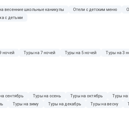
на весенние школьные каникулы
Отели с детским меню
О
ха с детьми
9 ночей
Туры на 7 ночей
Туры на 5 ночей
Туры на 3 н
на сентябрь
Туры на осень
Туры на октябрь
Туры на
ль
Туры на зиму
Туры на декабрь
Туры на весну