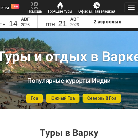
new
леты
Помощь
Горящие туры
Офис м. Павелецкая
АВГ
АВГ
14
21
ТН
ПТН
2026
2026
Туры и отдых в Варк
Популярные курорты Индии
Гоа
Южный Гоа
Северный Гоа
Туры в Варку