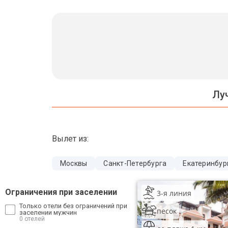
Бали
Вьетнам
Хайнань
Северный Гоа
Лу
Южный Гоа
Занзибар
Вылет из:
Абхазия
Большой Сочи
Москвы
Санкт-Петербурга
Екатеринбур
Кав Мин Воды
Ограничения при заселении
3-я линия
Экскурсионные туры
Только отели без ограничений при
песок
заселении мужчин
0 отелей
VIP отели 5 звезд