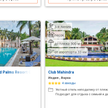
3-я линия
песок
до пляжа 300 м
от аэропорта 33 км
ld Palms Resort Goa
Club Mahindra
Индия , Варка
4 звезды
Уютный отель неподалеку от пляж
Подходит для отдыха с семьей и д