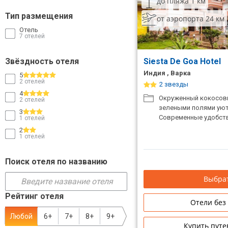
до пляжа 1 км
ТОП 10 лучших отелей 5*
Тип размещения
от аэропорта 24 км
Отель
7 отелей
ТОП 10 недорогих отелей
5*
Звёздность отеля
Siesta De Goa Hotel
Индия , Варка
5
Лучшие отели 4* звезды
2 отелей
2 звезды
4
Недорогие отели 4*
Окруженный кокосов
2 отелей
звезды
зелеными полями уют
3
Современные удобств
1 отелей
Лучшие отели 3* звезды
2
1 отелей
Недорогие отели 3*
звезды
Поиск отеля по названию
Сетевые отели Турции
Выбрат
Рейтинг отеля
Сетевые отели Египта
Отели без
Любой
6+
7+
8+
9+
Сетевые отели ОАЭ
Купить путе