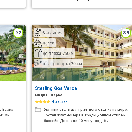
3-я линия
9.2
8.9
песок
до пляжа 750 м
от аэропорта 20 км
Sterling Goa Varca
Индия , Варка
4 звезды
а Варка.
Уютный отель для приятного отдыха на море.
етьми.
Гостей ждут номера в традиционном стиле и
бассейн. До пляжа 10 минут ходьбы.