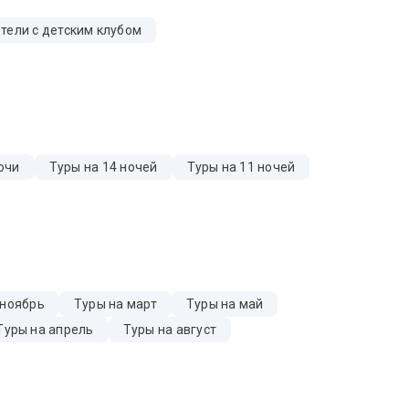
тели с детским клубом
очи
Туры на 14 ночей
Туры на 11 ночей
 ноябрь
Туры на март
Туры на май
Туры на апрель
Туры на август