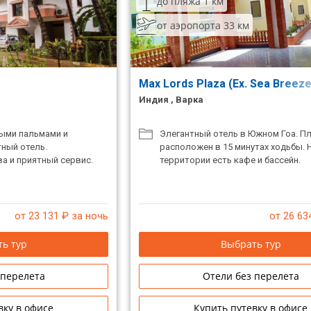
до пляжа 1 км
от аэропорта 33 км
Max Lords Plaza (Ex. Sea Breez
Индия , Варка
ыми пальмами и
Элегантный отель в Южном Гоа. П
ный отель.
расположен в 15 минутах ходьбы. 
а и приятный сервис.
территории есть кафе и бассейн.
от 23 131
₽ за ночь
от 26 63
ь тур
Выбрать тур
 перелета
Отели без перелета
вку в офисе
Купить путевку в офисе