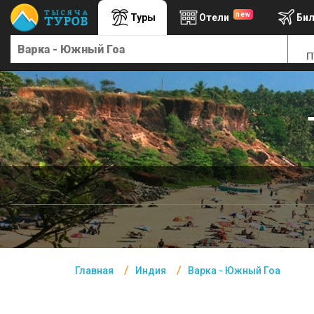
new
Туры
Отели
Би
Главная
П
Индия- Курорты
Офис г. Москва
Помощь
Подборки отелей
Турция
Таиланд
ОАЭ
Египет
Главная
Индия
Варка - Южный Гоа
Куба
Шри Ланка