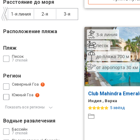
Расстояние до моря
Сетевые отели Таиланда
1-я линия
2-я
3-я
Сетевые отели Шри Ланки
Расположение пляжа
3-я линия
Сетевые отели Вьетнама
песок
Пляж
до пляжа 700 м
Песок
7 отелей
Сетевые отели Мальдив
от аэропорта 30 км
Регион
Сетевые отели Бали
Северный Гоа
?
Сетевые отели Сейшел
Club Mahindra Emera
Южный Гоа
?
Сетевые отели Маврикия
Индия , Варка
Показать все регионы
5 звёзд
Водные развлечения
Бассейн
7 отелей