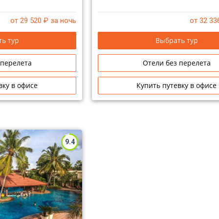
от 29 520
₽ за ночь
от 32 33
ь тур
Выбрать тур
 перелета
Отели без перелета
вку в офисе
Купить путевку в офисе
9.4