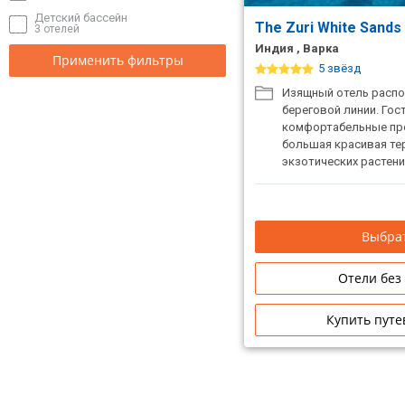
Детский бассейн
The Zuri White Sands
3 отелей
Индия , Варка
Применить фильтры
5 звёзд
Изящный отель распо
береговой линии. Гос
комфортабельные пр
большая красивая те
экзотических растени
имеется несколько р
разнообразной кухне
располагающая к спо
а также множество р
Выбрат
вкус сделают отдых 
Отели без
Купить путе