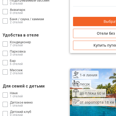
Подогреваемый бассейн
0 отелей
Аквапарк
0 отелей
Баня / сауна / хаммам
Выбрат
2 отелей
Отели без
Удобства в отеле
Кондиционер
Купить путе
7 отелей
Парковка
3 отелей
Бар
6 отелей
Массаж
2 отелей
1-я линия
песок
Для семей с детьми
до пляжа 60 м
Няня
1 отелей
от аэропорта 18 км
Детское меню
1 отелей
Детский клуб
0 отелей