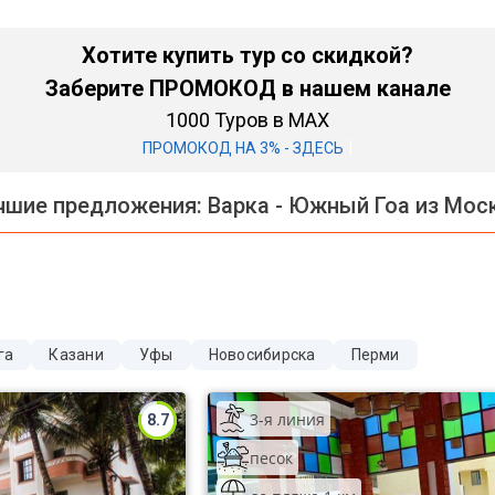
Хотите купить тур со скидкой?
Заберите ПРОМОКОД в нашем канале
1000 Туров в MAX
|
ПРОМОКОД НА 3% - ЗДЕСЬ
чшие предложения:
Варка - Южный Гоа из Мос
га
Казани
Уфы
Новосибирска
Перми
3-я линия
8.7
песок