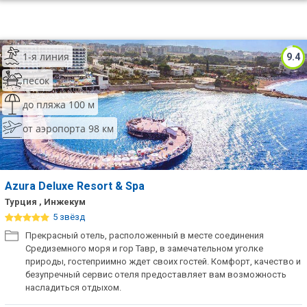
1-я линия
9.4
песок
до пляжа 100 м
от аэропорта 98 км
Azura Deluxe Resort & Spa
Турция , Инжекум
5 звёзд
Прекрасный отель, расположенный в месте соединения
Средиземного моря и гор Тавр, в замечательном уголке
природы, гостеприимно ждет своих гостей. Комфорт, качество и
безупречный сервис отеля предоставляет вам возможность
насладиться отдыхом.