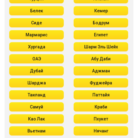
Белек
Кемер
Сиде
Бодрум
Мармарис
Египет
Хургада
Шарм Эль Шейх
ОАЭ
Абу Даби
Дубай
Аджман
Шарджа
Фуджейра
Таиланд
Паттайя
Самуй
Краби
Као Лак
Пхукет
Вьетнам
Нячанг