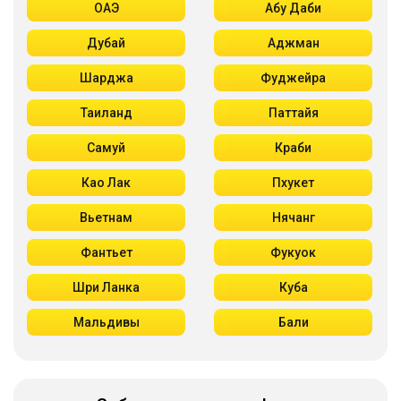
ОАЭ
Абу Даби
Дубай
Аджман
Шарджа
Фуджейра
Таиланд
Паттайя
Самуй
Краби
Као Лак
Пхукет
Вьетнам
Нячанг
Фантьет
Фукуок
Шри Ланка
Куба
Мальдивы
Бали