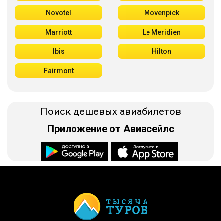
Novotel
Movenpick
Marriott
Le Meridien
Ibis
Hilton
Fairmont
Поиск дешевых авиабилетов
Приложение от Авиасейлс
Доступно в
Загрузите в