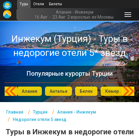
Туры
Отели
Билеты
Главная
Алания - Инжекум
16 Авг
-
23 Авг
2 взрослых
из Москвы
Турция- Курорты
Инжекум (Турция) - Туры в
Офис г. Москва
недорогие отели 5* звезд
Помощь
Подборки отелей
Популярные курорты Турции
Турция
Таиланд
мбул
Алания
Анталья
Белек
Кемер
Си
ОАЭ
Главная
Турция
Алания - Инжекум
Египет
Недорогие отели 5 звезд
Куба
Туры в Инжекум в недорогие отели
Шри Ланка