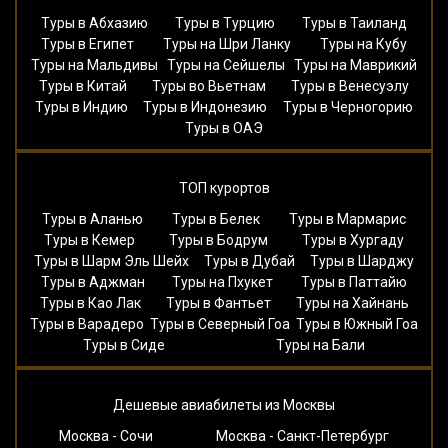
Туры в Абхазию
Туры в Турцию
Туры в Таиланд
Туры в Египет
Туры на Шри Ланку
Туры на Кубу
Туры на Мальдивы
Туры на Сейшелы
Туры на Маврикий
Туры в Китай
Туры во Вьетнам
Туры в Венесуэлу
Туры в Индию
Туры в Индонезию
Туры в Черногорию
Туры в ОАЭ
ТОП курортов
Туры в Аланью
Туры в Белек
Туры в Мармарис
Туры в Кемер
Туры в Бодрум
Туры в Хургаду
Туры в Шарм Эль Шейх
Туры в Дубай
Туры в Шарджу
Туры в Аджман
Туры на Пхукет
Туры в Паттайю
Туры в Као Лак
Туры в Фантьет
Туры на Хайнань
Туры в Варадеро
Туры в Северный Гоа
Туры в Южный Гоа
Туры в Сиде
Туры на Бали
Дешевые авиабилеты из Москвы
Москва - Сочи
Москва - Санкт-Петербург