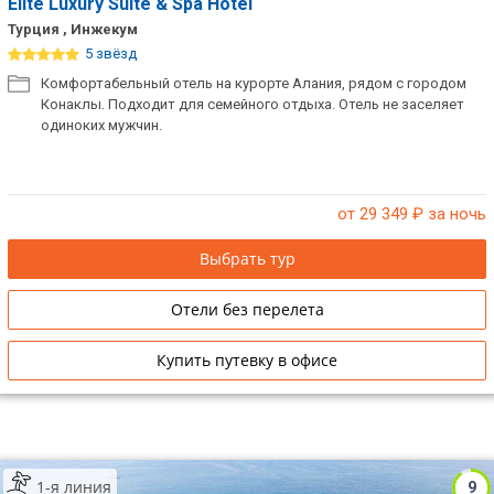
Elite Luxury Suite & Spa Hotel
Турция , Инжекум
5 звёзд
Комфортабельный отель на курорте Алания, рядом с городом
Конаклы. Подходит для семейного отдыха. Отель не заселяет
одиноких мужчин.
от 29 349
₽ за ночь
Выбрать тур
Отели без перелета
Купить путевку в офисе
1-я линия
9