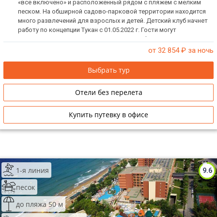
«все включено» и расположенный рядом с пляжем с мелким
песком. На обширной садово-парковой территории находится
много развлечений для взрослых и детей. Детский клуб начнет
работу по концепции Тукан с 01.05.2022 г. Гости могут
пользоваться аквапарком в Pegasos Royal.
от 32 854
₽ за ночь
Выбрать тур
Отели без перелета
Купить путевку в офисе
1-я линия
9.6
песок
до пляжа 50 м