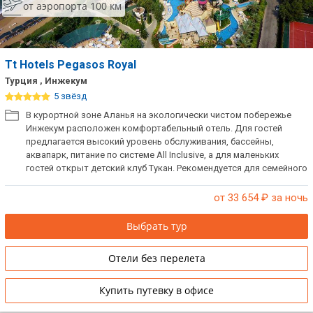
от аэропорта 100 км
Tt Hotels Pegasos Royal
Турция , Инжекум
5 звёзд
В курортной зоне Аланья на экологически чистом побережье
Инжекум расположен комфортабельный отель. Для гостей
предлагается высокий уровень обслуживания, бассейны,
аквапарк, питание по системе All Inclusive, а для маленьких
гостей открыт детский клуб Тукан. Рекомендуется для семейного
отдыха с детьми.
от 33 654
₽ за ночь
Выбрать тур
Отели без перелета
Купить путевку в офисе