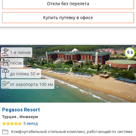
Отели без перелета
Купить путевку в офисе
1-я линия
9.6
песок
до пляжа 50 м
от аэропорта 100 км
Pegasos Resort
Турция , Инжекум
5 звёзд
Комфортабельный отельный комплекс, работающий по системе