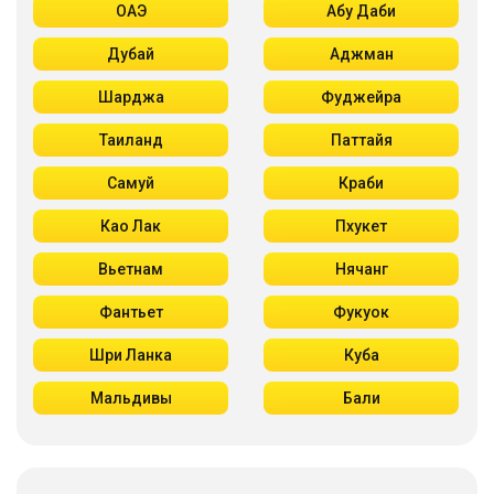
ОАЭ
Абу Даби
Дубай
Аджман
Шарджа
Фуджейра
Таиланд
Паттайя
Самуй
Краби
Као Лак
Пхукет
Вьетнам
Нячанг
Фантьет
Фукуок
Шри Ланка
Куба
Мальдивы
Бали