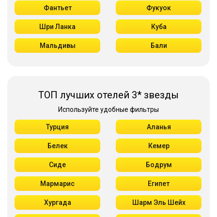
Фантьет
Фукуок
Шри Ланка
Куба
Мальдивы
Бали
ТОП лучших отелей 3* звезды
Используйте удобные фильтры
Турция
Аланья
Белек
Кемер
Сиде
Бодрум
Мармарис
Египет
Хургада
Шарм Эль Шейх