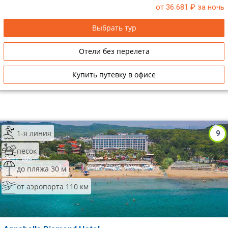
от 36 681
₽ за ночь
Выбрать тур
Отели без перелета
Купить путевку в офисе
1-я линия
9
песок
до пляжа 30 м
от аэропорта 110 км