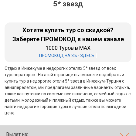
5* звезд
Бали
Вьетнам
Хотите купить тур со скидкой?
Хайнань
Заберите ПРОМОКОД в нашем канале
1000 Туров в MAX
Северный Гоа
|
ПРОМОКОД НА 3% - ЗДЕСЬ
Южный Гоа
Отдых в Инжекуме в недорогих отелях 5* звезд от всех
Занзибар
туроператоров . На этой странице вы сможете подобрать и
купить тур в недорогие отели 5* звезд в Инжекум-Турция с
Абхазия
авиаперелетом, мы предлагаем различные варианты отдыха,
такие как путевки по системе все включено, семейный отдых с
Большой Сочи
детьми, молодежный и пляжный отдых, также вы можете
найти недорогие горящие туры в лучшие отели по выгодной
Кав Мин Воды
цене.
Экскурсионные туры
VIP отели 5 звезд
Вылет из: