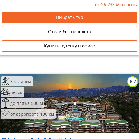
от 26 733
₽ за ночь
Сетевые отели Таиланда
Выбрать тур
Сетевые отели Шри Ланки
Отели без перелета
Сетевые отели Вьетнама
Купить путевку в офисе
Сетевые отели Мальдив
Сетевые отели Бали
3-я линия
8.2
Сетевые отели Сейшел
песок
Сетевые отели Маврикия
до пляжа 500 м
от аэропорта 100 км