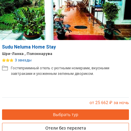
Sudu Neluma Home Stay
Шри-Ланка , Полоннарува
3 звезды
Гостеприимный отель с уютными номерами, вкусными
завтраками и ухоженным зеленым двориком.
от 25 662
₽ за ночь
Выбрать тур
Отели без перелета