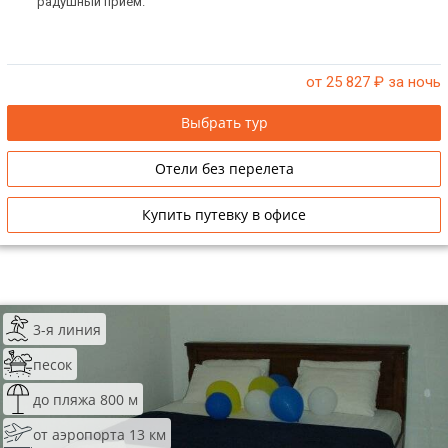
радушный прием.
от 25 827
₽ за ночь
Выбрать тур
Отели без перелета
Купить путевку в офисе
3-я линия
песок
до пляжа 800 м
от аэропорта 13 км