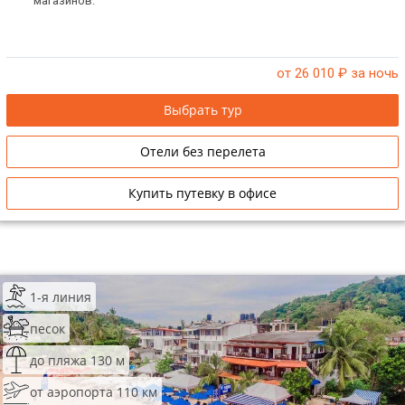
магазинов.
от 26 010
₽ за ночь
Выбрать тур
Отели без перелета
Купить путевку в офисе
1-я линия
песок
до пляжа 130 м
от аэропорта 110 км