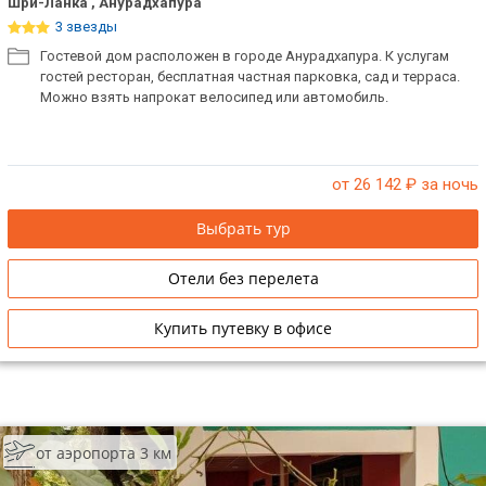
Шри-Ланка , Анурадхапура
3 звезды
Гостевой дом расположен в городе Анурадхапура. К услугам
гостей ресторан, бесплатная частная парковка, сад и терраса.
Можно взять напрокат велосипед или автомобиль.
от 26 142
₽ за ночь
Выбрать тур
Отели без перелета
Купить путевку в офисе
от аэропорта 3 км