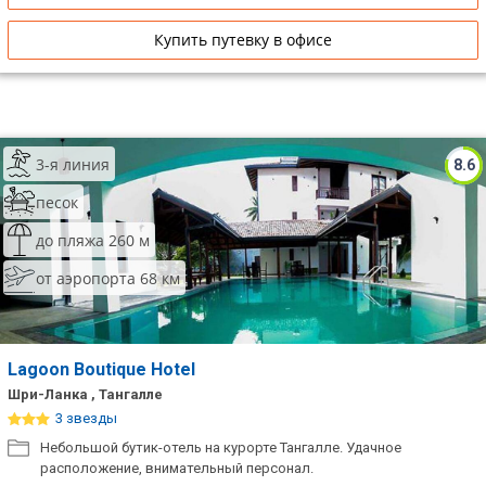
Купить путевку в офисе
3-я линия
8.6
песок
до пляжа 260 м
от аэропорта 68 км
Lagoon Boutique Hotel
Шри-Ланка , Тангалле
3 звезды
Небольшой бутик-отель на курорте Тангалле. Удачное
расположение, внимательный персонал.