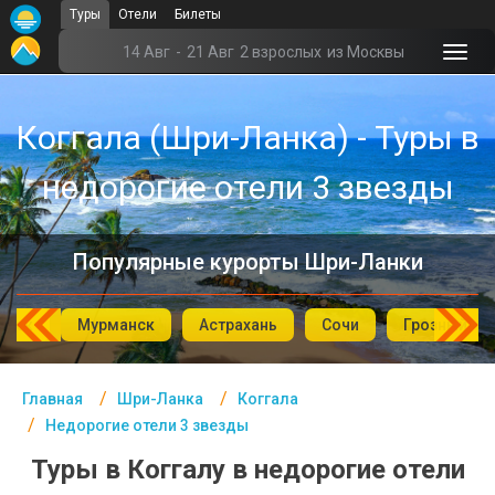
Туры
Отели
Билеты
Главная
14 Авг
-
21 Авг
2 взрослых
из Москвы
Шри-Ланка- Курорты
Коггала (Шри-Ланка) - Туры в
Офис г. Москва
недорогие отели 3 звезды
Помощь
Подборки отелей
Популярные курорты Шри-Ланки
Турция
Таиланд
одск
Мурманск
Астрахань
Сочи
Грозный
ОАЭ
Главная
Шри-Ланка
Коггала
Египет
Недорогие отели 3 звезды
Куба
Туры в Коггалу в недорогие отели
Шри Ланка