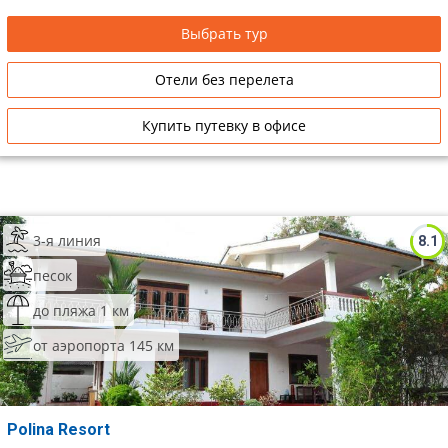
Выбрать тур
Отели без перелета
Купить путевку в офисе
3-я линия
8.1
песок
до пляжа 1 км
от аэропорта 145 км
Polina Resort