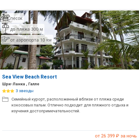
песок
до пляжа 300 м
от аэропорта 10 км
Sea View Beach Resort
Шри-Ланка , Галле
3 звезды
Семейный курорт, расположенный вблизи от пляжа среди
кокосовых пальм. Отлично подходит для пляжного отдыха и
изучения достопримечательностей.
от 26 399
₽ за ночь