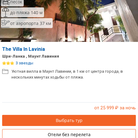
песок
до пляжа 140 м
от аэропорта 37 км
The Villa In Lavinia
Шри-Ланка , Маунт Лавиния
3 звезды
Уютная вилла в Маунт Лавинии, в 1 км от центра города, в
нескольких минутах ходьбы от пляжа.
от 25 999
₽ за ночь
Выбрать тур
Отели без перелета