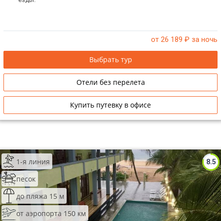
от 26 189
₽ за ночь
Выбрать тур
Отели без перелета
Купить путевку в офисе
1-я линия
8.5
песок
до пляжа 15 м
от аэропорта 150 км