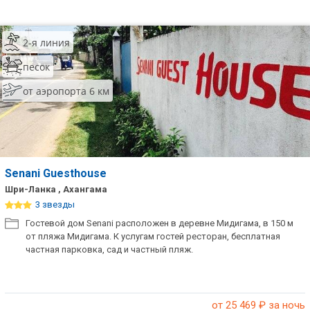
2-я линия
песок
от аэропорта 6 км
Senani Guesthouse
Шри-Ланка , Ахангама
3 звезды
Гостевой дом Senani расположен в деревне Мидигама, в 150 м
от пляжа Мидигама. К услугам гостей ресторан, бесплатная
частная парковка, сад и частный пляж.
от 25 469
₽ за ночь