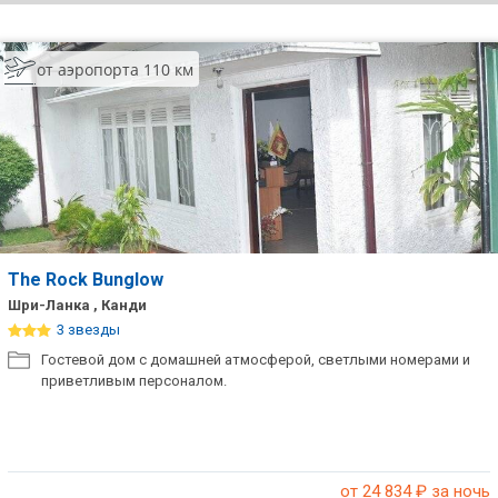
ТОП 10 лучших отелей 5*
от аэропорта 110 км
ТОП 10 недорогих отелей
5*
Лучшие отели 4* звезды
Недорогие отели 4*
звезды
Лучшие отели 3* звезды
The Rock Bunglow
Шри-Ланка , Канди
Недорогие отели 3*
3 звезды
звезды
Гостевой дом с домашней атмосферой, светлыми номерами и
приветливым персоналом.
Сетевые отели Турции
Сетевые отели Египта
Сетевые отели ОАЭ
от 24 834
₽ за ночь