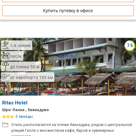
Купить путевку в офисе
1-я линия
7.5
песок
до пляжа 50 м
от аэропорта 143 км
Ritas Hotel
Шри-Ланка , Хиккадува
3 звезды
Отель располагается на пляже Хиккадува, рядом с центральной
улицей Галле с множеством кафе, баров и сувенирных