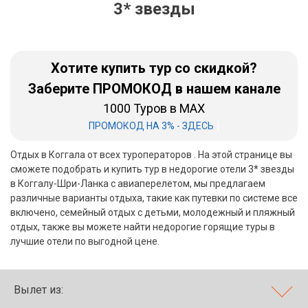
3* звезды
Бали
Вьетнам
Хотите купить тур со скидкой?
Хайнань
Заберите ПРОМОКОД в нашем канале
1000 Туров в MAX
Северный Гоа
|
ПРОМОКОД НА 3% - ЗДЕСЬ
Южный Гоа
Отдых в Коггала от всех туроператоров . На этой странице вы
Занзибар
сможете подобрать и купить тур в недорогие отели 3* звезды
в Коггалу-Шри-Ланка с авиаперелетом, мы предлагаем
Абхазия
различные варианты отдыха, такие как путевки по системе все
включено, семейный отдых с детьми, молодежный и пляжный
Большой Сочи
отдых, также вы можете найти недорогие горящие туры в
лучшие отели по выгодной цене.
Кав Мин Воды
Экскурсионные туры
Вылет из:
VIP отели 5 звезд