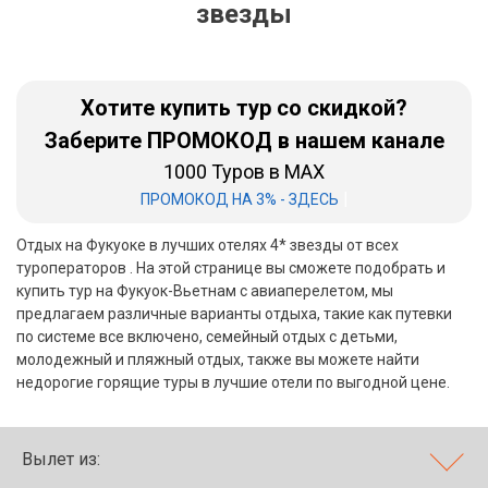
звезды
Бали
Вьетнам
Хотите купить тур со скидкой?
Хайнань
Заберите ПРОМОКОД в нашем канале
1000 Туров в MAX
Северный Гоа
|
ПРОМОКОД НА 3% - ЗДЕСЬ
Южный Гоа
Отдых на Фукуоке в лучших отелях 4* звезды от всех
Занзибар
туроператоров . На этой странице вы сможете подобрать и
купить тур на Фукуок-Вьетнам с авиаперелетом, мы
Абхазия
предлагаем различные варианты отдыха, такие как путевки
по системе все включено, семейный отдых с детьми,
Большой Сочи
молодежный и пляжный отдых, также вы можете найти
недорогие горящие туры в лучшие отели по выгодной цене.
Кав Мин Воды
Экскурсионные туры
Вылет из:
VIP отели 5 звезд