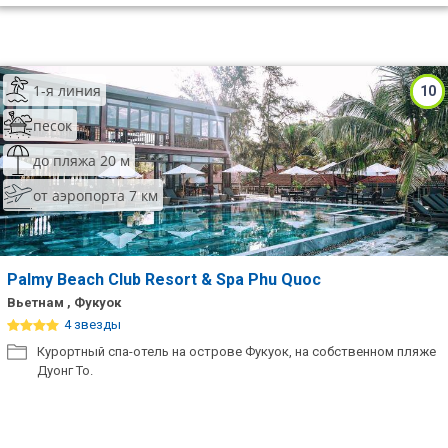
1-я линия
10
песок
до пляжа 20 м
от аэропорта 7 км
Palmy Beach Club Resort & Spa Phu Quoc
Вьетнам , Фукуок
4 звезды
Курортный спа-отель на острове Фукуок, на собственном пляже
Дуонг То.