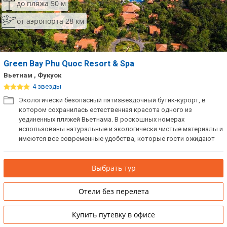
до пляжа 50 м
от аэропорта 28 км
Green Bay Phu Quoc Resort & Spa
Вьетнам , Фукуок
4 звезды
Экологически безопасный пятизвездочный бутик-курорт, в
котором сохранилась естественная красота одного из
уединенных пляжей Вьетнама. В роскошных номерах
использованы натуральные и экологически чистые материалы и
имеются все современные удобства, которые гости ожидают
от превосходного отдыха. Гости оценят преимущества курорта -
от безмятежной обстановки спа-салона до ресторанов и бара у
Выбрать тур
пейзажного бассейна с видом на нетронутую береговую линию и
бирюзовые воды окаймленного кораллами залива.
Отели без перелета
Купить путевку в офисе