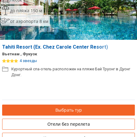
до пляжа 150 м
от аэропорта 8 км
Tahiti Resort (Ex. Chez Carole Center Resort)
Вьетнам , Фукуок
4 звезды
Курортный спа-отель расположен на пляже Бай Труонг в Дуонг
Донг.
Выбрать тур
Отели без перелета