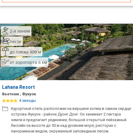
2-я линия
песок
до пляжа 400 м
от аэропорта 6 км
Lahana Resort
Вьетнам , Фукуок
4 звезды
Курортный отель расположен на вершине холма в самом сердце
острова Фукуок - районе Дуонг Донг. Он занимает 2 гектара
земли и предлагает уединение, большой открытый пейзажный
бассейн на высоте до 50 м над уровнем моря, ресторан с
панорамным видом, окруженный заповедным лесом.