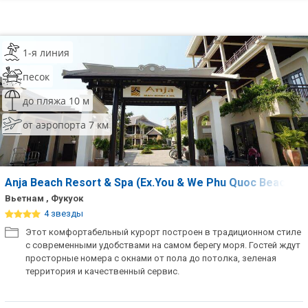
1-я линия
песок
до пляжа 10 м
от аэропорта 7 км
Anja Beach Resort & Spa (Ex.You & We Phu Quoc Beach R
Вьетнам , Фукуок
4 звезды
Этот комфортабельный курорт построен в традиционном стиле
с современными удобствами на самом берегу моря. Гостей ждут
просторные номера с окнами от пола до потолка, зеленая
территория и качественный сервис.