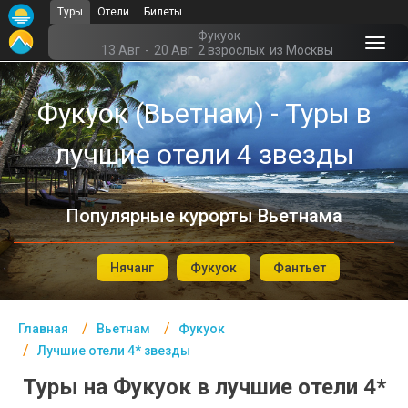
Туры
Отели
Билеты
Главная
Фукуок
13 Авг
-
20 Авг
2 взрослых
из Москвы
Вьетнам- Курорты
Фукуок (Вьетнам) - Туры в
Офис г. Москва
лучшие отели 4 звезды
Помощь
Подборки отелей
Популярные курорты Вьетнама
Турция
Таиланд
Нячанг
Фукуок
Фантьет
ОАЭ
Главная
Вьетнам
Фукуок
Египет
Лучшие отели 4* звезды
Куба
Туры на Фукуок в лучшие отели 4*
Шри Ланка