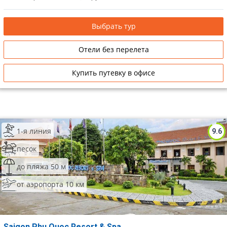
Выбрать тур
Отели без перелета
Купить путевку в офисе
1-я линия
9.6
песок
до пляжа 50 м
от аэропорта 10 км
Saigon Phu Quoc Resort & Spa