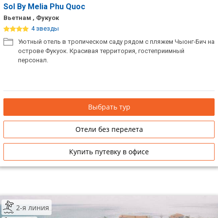
Sol By Melia Phu Quoc
Вьетнам , Фукуок
4 звезды
Уютный отель в тропическом саду рядом с пляжем Чыонг-Бич на
острове Фукуок. Красивая территория, гостеприимный
персонал.
Выбрать тур
Отели без перелета
Купить путевку в офисе
2-я линия