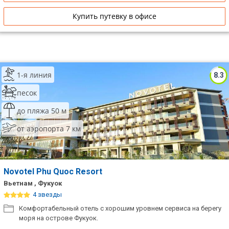
Купить путевку в офисе
1-я линия
8.3
песок
до пляжа 50 м
от аэропорта 7 км
Novotel Phu Quoc Resort
Вьетнам , Фукуок
4 звезды
Комфортабельный отель с хорошим уровнем сервиса на берегу
моря на острове Фукуок.