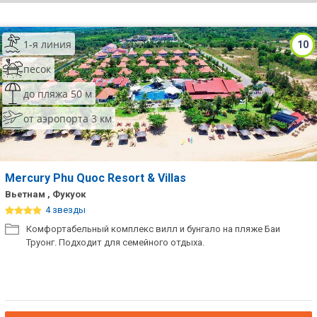
ТОП 10 лучших отелей 5*
1-я линия
10
ТОП 10 недорогих отелей
песок
5*
до пляжа 50 м
Лучшие отели 4* звезды
от аэропорта 3 км
Недорогие отели 4*
звезды
Лучшие отели 3* звезды
Mercury Phu Quoc Resort & Villas
Вьетнам , Фукуок
Недорогие отели 3*
4 звезды
звезды
Комфортабельный комплекс вилл и бунгало на пляже Баи
Труонг. Подходит для семейного отдыха.
Сетевые отели Турции
Сетевые отели Египта
Сетевые отели ОАЭ