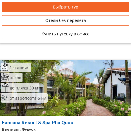
Выбрать тур
Отели без перелета
Купить путевку в офисе
1-я линия
песок
до пляжа 30 м
от аэропорта 5 км
Famiana Resort & Spa Phu Quoc
Вьетнам , Фукуок