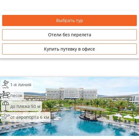
Выбрать тур
Отели без перелета
Купить путевку в офисе
1-я линия
песок
до пляжа 50 м
от аэропорта 6 км