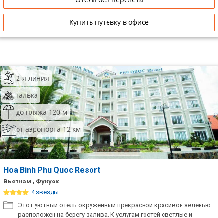
Купить путевку в офисе
2-я линия
галька
до пляжа 120 м
от аэропорта 12 км
Hoa Binh Phu Quoc Resort
Вьетнам , Фукуок
4 звезды
Этот уютный отель окруженный прекрасной красивой зеленью
расположен на берегу залива. К услугам гостей светлые и