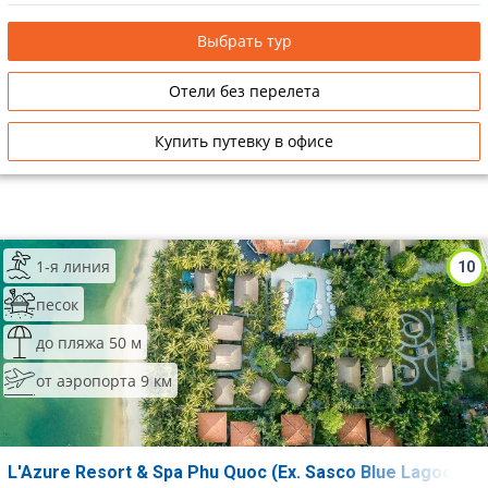
Выбрать тур
Отели без перелета
Купить путевку в офисе
1-я линия
10
песок
до пляжа 50 м
от аэропорта 9 км
L'Azure Resort & Spa Phu Quoc (Ex. Sasco Blue Lagoon R