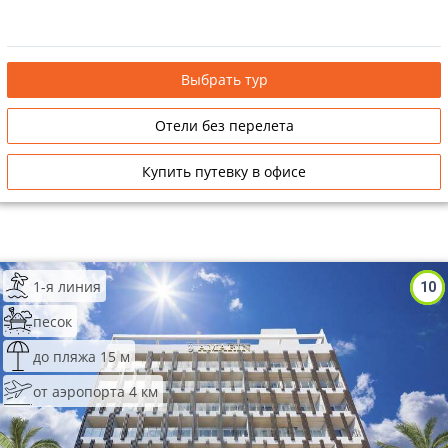
Выбрать тур
Отели без перелета
Купить путевку в офисе
1-я линия
10
песок
до пляжа 15 м
от аэропорта 4 км