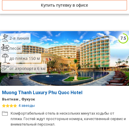
Купить путевку в офисе
2-я линия
7.5
песок
до пляжа 150 м
от аэропорта 6 км
Muong Thanh Luxury Phu Quoc Hotel
Вьетнам , Фукуок
4 звезды
Комфортабельный отель в нескольких минутах ходьбы от
пляжа. Гостей ждут просторные номера, качественный сервис и
внимательный персонал.