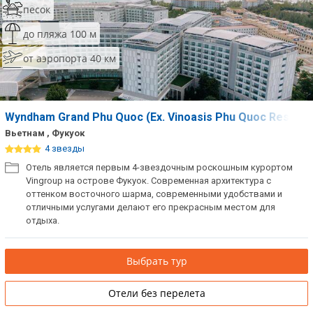
песок
до пляжа 100 м
от аэропорта 40 км
Wyndham Grand Phu Quoc (Ex. Vinoasis Phu Quoc Resort)
Вьетнам , Фукуок
4 звезды
Отель является первым 4-звездочным роскошным курортом
Vingroup на острове Фукуок. Современная архитектура с
оттенком восточного шарма, современными удобствами и
отличными услугами делают его прекрасным местом для
отдыха.
Выбрать тур
Отели без перелета