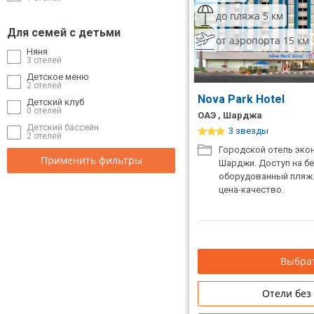
до пляжа 5 км
Для семей с детьми
от аэропорта 15 км
Няня
3 отелей
Детское меню
2 отелей
Nova Park Hotel
Детский клуб
0 отелей
ОАЭ , Шарджа
Детский бассейн
3 звезды
2 отелей
Городской отель эко
Применить фильтры
Шарджи. Доступ на б
оборудованный пляж
цена-качество.
Выбрат
Отели без