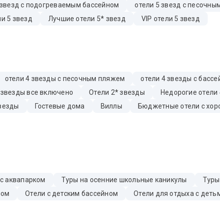
 звезд с подогреваемым бассейном
отели 5 звезд с песочн
и 5 звезд
Лучшие отели 5* звезд
VIP отели 5 звезд
отели 4 звезды с песочным пляжем
отели 4 звезды с басс
 звезды все включено
Отели 2* звезды
Недорогие отели 
звезды
Гостевые дома
Виллы
Бюджетные отели с хор
 с аквапарком
Туры на осенние школьные каникулы
Туры
бом
Отели с детским бассейном
Отели для отдыха с деть