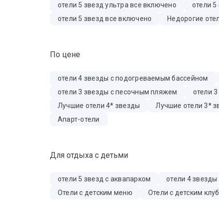
отели 5 звезд ультра все включено
отели 5
отели 5 звезд все включено
Недорогие отел
По цене
отели 4 звезды с подогреваемым бассейном
отели 3 звезды с песочным пляжем
отели 3
Лучшие отели 4* звезды
Лучшие отели 3* 
Апарт-отели
Для отдыха с детьми
отели 5 звезд с аквапарком
отели 4 звезды
Отели с детским меню
Отели с детским клу