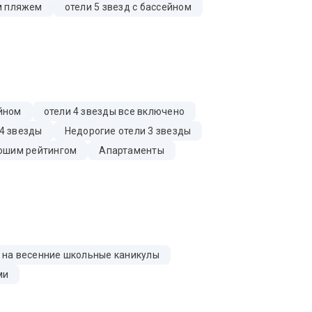
ым пляжем
отели 5 звезд с бассейном
ейном
отели 4 звезды все включено
4 звезды
Недорогие отели 3 звезды
ошим рейтингом
Апартаменты
 на весенние школьные каникулы
ми