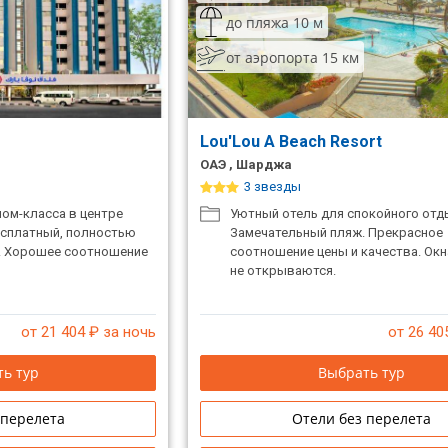
до пляжа 10 м
от аэропорта 15 км
Lou'Lou A Beach Resort
ОАЭ , Шарджа
3 звезды
ном-класса в центре
Уютный отель для спокойного отды
есплатный, полностью
Замечательный пляж. Прекрасное
. Хорошее соотношение
соотношение цены и качества. Окн
не открываются.
от 21 404
₽ за ночь
от 26 40
ь тур
Выбрать тур
 перелета
Отели без перелета