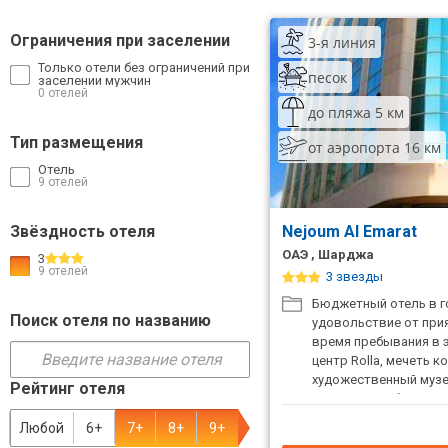
ТОП 10 лучших отелей 5*
Ограничения при заселении
3-я линия
Только отели без ограничений при
песок
заселении мужчин
ТОП 10 недорогих отелей
0 отелей
5*
до пляжа 5 км
Тип размещения
от аэропорта 16 км
Лучшие отели 4* звезды
Отель
9 отелей
Недорогие отели 4*
звезды
Звёздность отеля
Nejoum Al Emarat
Лучшие отели 3* звезды
ОАЭ , Шарджа
3
9 отелей
3 звезды
Недорогие отели 3*
Бюджетный отель в г
звезды
Поиск отеля по названию
удовольствие от при
время пребывания в 
Сетевые отели Турции
центр Rolla, мечеть к
художественный музе
Рейтинг отеля
Сетевые отели Египта
минутах ходьбы от от
Любой
6+
7+
8+
9+
Сетевые отели ОАЭ