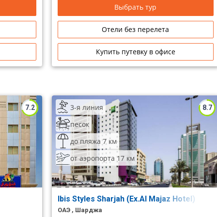
Выбрать тур
Отели без перелета
Купить путевку в офисе
3-я линия
7.2
8.7
песок
до пляжа 7 км
от аэропорта 17 км
Ibis Styles Sharjah (Ex.Al Majaz Hotel)
ОАЭ , Шарджа