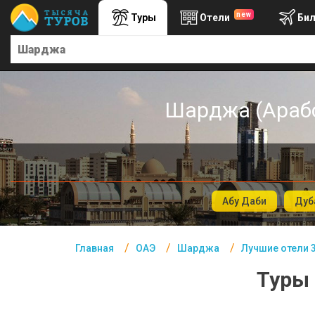
new
Туры
Отели
Би
Главная
ОАЭ- Курорты
Офис г. Москва
Шарджа (Арабс
Помощь
Подборки отелей
Турция
Таиланд
Абу Даби
Дуб
ОАЭ
Главная
ОАЭ
Шарджа
Лучшие отели 
Египет
Туры 
Куба
Шри Ланка