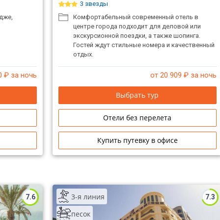
3 звезды
дже,
Комфортабельный современный отель в
центре города подходит для деловой или
экскурсионной поездки, а также шопинга.
Гостей ждут стильные номера и качественный
отдых.
0
₽ за ночь
от 20 909
₽ за ночь
Выбрать тур
Отели без перелета
Купить путевку в офисе
3-я линия
7.6
7.3
песок