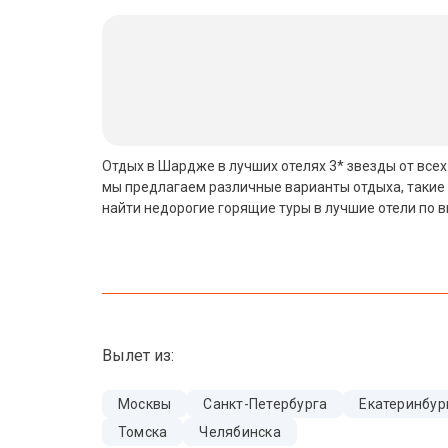
Бали
Вьетнам
Хайнань
Северный Гоа
Отдых в Шардже в лучших отелях 3* звезды от все
мы предлагаем различные варианты отдыха, такие 
Южный Гоа
найти недорогие горящие туры в лучшие отели по 
Занзибар
Абхазия
Большой Сочи
Вылет из:
Кав Мин Воды
Экскурсионные туры
Москвы
Санкт-Петербурга
Екатеринбур
Томска
Челябинска
VIP отели 5 звезд