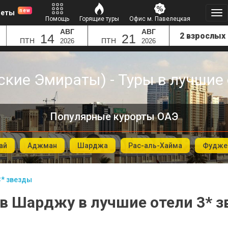
new
леты
Помощь
Горящие туры
Офис м. Павелецкая
АВГ
АВГ
14
21
ПТН
ПТН
2026
2026
кие Эмираты) - Туры в лучшие 
Популярные курорты ОАЭ
ай
Аджман
Шарджа
Рас-аль-Хайма
Фудже
3* звезды
в Шарджу в лучшие отели 3* 