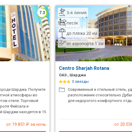
3-я линия
7.3
песок
до пляжа 20 км
от аэропорта 1 км
Centro Sharjah Rotana
ОАЭ , Шарджа
3 звезды
ороде Шарджа. Получите
Современный и стильный отель, у
ятной атмосферы во
расположение относительно Дуба
этом отеле. Торговый
для недорогого комфортного отды
ороля Фейсала и
й Шарджи находятся в 15
еля.
от 19 851
₽ за ночь
от 20 03