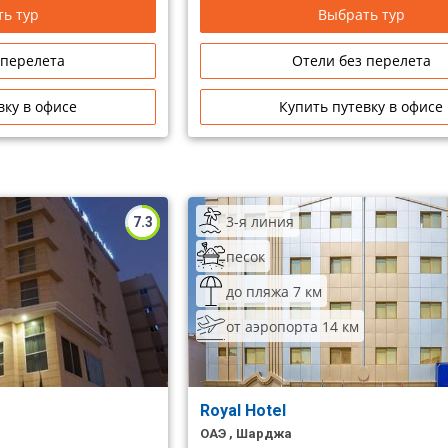
ь тур
Выбрать тур
 перелета
Отели без перелета
вку в офисе
Купить путевку в офисе
3-я линия
7.3
песок
до пляжа 7 км
от аэропорта 14 км
Royal Hotel
ОАЭ , Шарджа