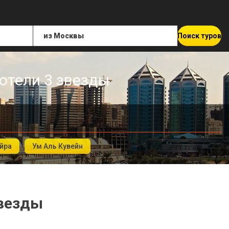
Поиск туров
отели 3 звезды
йра
Ум Аль Кувейн
звезды