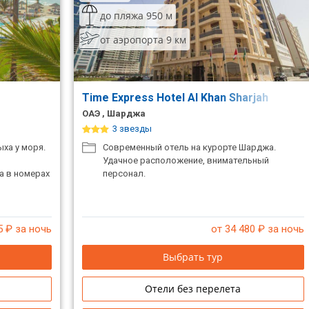
до пляжа 950 м
от аэропорта 9 км
Time Express Hotel Al Khan Sharjah
ОАЭ , Шарджа
3 звезды
ха у моря.
Современный отель на курорте Шарджа.
Удачное расположение, внимательный
а в номерах
персонал.
5
₽ за ночь
от 34 480
₽ за ночь
Выбрать тур
Отели без перелета