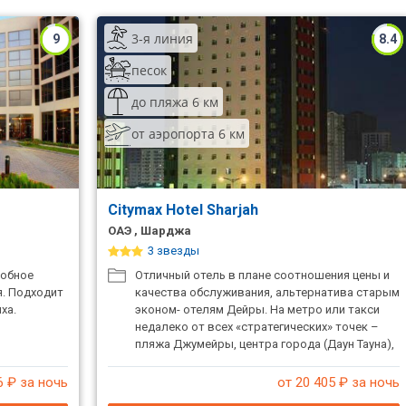
3-я линия
9
8.4
песок
до пляжа 6 км
от аэропорта 6 км
Citymax Hotel Sharjah
ОАЭ , Шарджа
3 звезды
добное
Отличный отель в плане соотношения цены и
я. Подходит
качества обслуживания, альтернатива старым
ха.
эконом- отелям Дейры. На метро или такси
недалеко от всех «стратегических» точек –
пляжа Джумейры, центра города (Даун Тауна),
торговых центров и золотого рынка - все это
в 10 минутах езды.
6
₽ за ночь
от 20 405
₽ за ночь