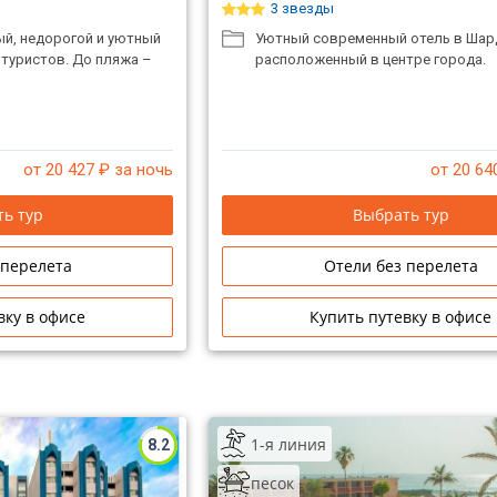
3 звезды
й, недорогой и уютный
Уютный современный отель в Шар
 туристов. До пляжа –
расположенный в центре города.
от 20 427
₽ за ночь
от 20 64
ь тур
Выбрать тур
 перелета
Отели без перелета
вку в офисе
Купить путевку в офисе
1-я линия
8.2
песок