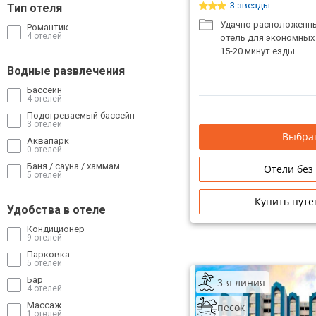
3 звезды
Тип отеля
Удачно расположенны
Романтик
4 отелей
отель для экономных
15-20 минут езды.
Водные развлечения
Бассейн
4 отелей
Подогреваемый бассейн
3 отелей
Выбрат
Аквапарк
0 отелей
Баня / сауна / хаммам
Отели без
5 отелей
Купить путе
Удобства в отеле
Кондиционер
9 отелей
Парковка
5 отелей
Бар
3-я линия
4 отелей
Массаж
песок
1 отелей