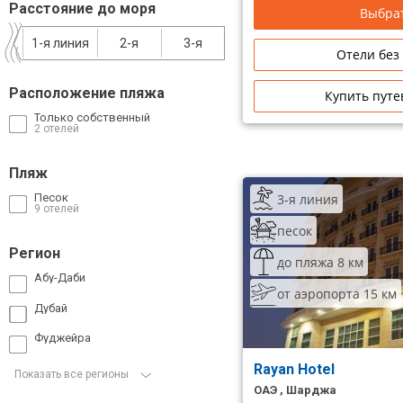
Расстояние до моря
Выбрат
Сетевые отели Таиланда
1-я линия
2-я
3-я
Отели без
Сетевые отели Шри Ланки
Расположение пляжа
Купить путе
Только собственный
Сетевые отели Вьетнама
2 отелей
Пляж
Сетевые отели Мальдив
3-я линия
Песок
9 отелей
Сетевые отели Бали
песок
Регион
Сетевые отели Сейшел
до пляжа 8 км
Абу-Даби
Сетевые отели Маврикия
от аэропорта 15 км
Дубай
Фуджейра
Rayan Hotel
Показать все регионы
ОАЭ , Шарджа