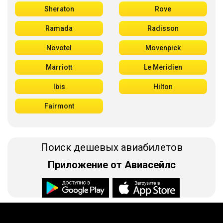
Sheraton
Rove
Ramada
Radisson
Novotel
Movenpick
Marriott
Le Meridien
Ibis
Hilton
Fairmont
Поиск дешевых авиабилетов
Приложение от Авиасейлс
Доступно в
Загрузите в