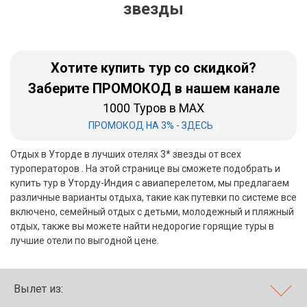
звезды
Бали
Вьетнам
Хотите купить тур со скидкой?
Хайнань
Заберите ПРОМОКОД в нашем канале
1000 Туров в MAX
Северный Гоа
|
ПРОМОКОД НА 3% - ЗДЕСЬ
Южный Гоа
Отдых в Уторде в лучших отелях 3* звезды от всех
Занзибар
туроператоров . На этой странице вы сможете подобрать и
купить тур в Уторду-Индия с авиаперелетом, мы предлагаем
Абхазия
различные варианты отдыха, такие как путевки по системе все
включено, семейный отдых с детьми, молодежный и пляжный
Большой Сочи
отдых, также вы можете найти недорогие горящие туры в
лучшие отели по выгодной цене.
Кав Мин Воды
Экскурсионные туры
Вылет из:
VIP отели 5 звезд