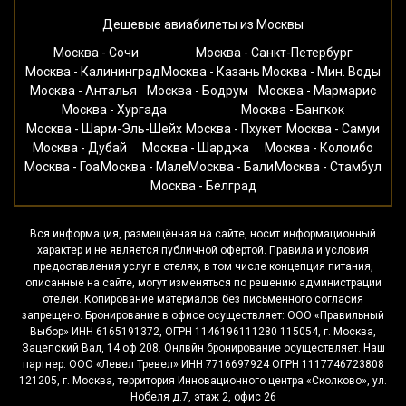
Дешевые авиабилеты из Москвы
Москва - Сочи
Москва - Санкт-Петербург
Москва - Калининград
Москва - Казань
Москва - Мин. Воды
Москва - Анталья
Москва - Бодрум
Москва - Мармарис
Москва - Хургада
Москва - Бангкок
Москва - Шарм-Эль-Шейх
Москва - Пхукет
Москва - Самуи
Москва - Дубай
Москва - Шарджа
Москва - Коломбо
Москва - Гоа
Москва - Мале
Москва - Бали
Москва - Стамбул
Москва - Белград
Вся информация, размещённая на сайте, носит информационный
характер и не является публичной офертой. Правила и условия
предоставления услуг в отелях, в том числе концепция питания,
описанные на сайте, могут изменяться по решению администрации
отелей. Копирование материалов без письменного согласия
запрещено. Бронирование в офисе осуществляет: ООО «Правильный
Выбор» ИНН 6165191372, ОГРН 1146196111280 115054, г. Москва,
Зацепский Вал, 14 оф 208. Онлвйн бронирование осуществляет. Наш
партнер: ООО «Левел Тревел» ИНН 7716697924 ОГРН 1117746723808
121205, г. Москва, территория Инновационного центра «Сколково», ул.
Нобеля д.7, этаж 2, офис 26