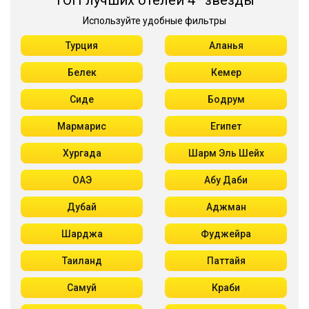
ТОП лучших отелей 4* звезды
Используйте удобные фильтры
Турция
Аланья
Белек
Кемер
Сиде
Бодрум
Мармарис
Египет
Хургада
Шарм Эль Шейх
ОАЭ
Абу Даби
Дубай
Аджман
Шарджа
Фуджейра
Таиланд
Паттайя
Самуй
Краби