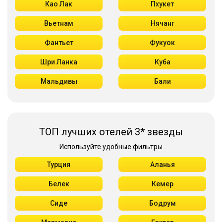
Као Лак
Пхукет
Вьетнам
Нячанг
Фантьет
Фукуок
Шри Ланка
Куба
Мальдивы
Бали
ТОП лучших отелей 3* звезды
Используйте удобные фильтры
Турция
Аланья
Белек
Кемер
Сиде
Бодрум