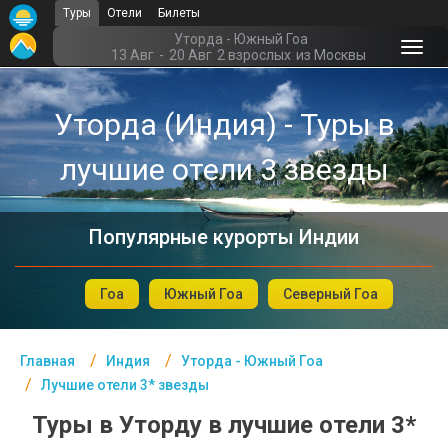
Туры
Отели
Билеты
Главная
Уторда - Южный Гоа
13 Авг
-
20 Авг
2 взрослых
из Москвы
Индия- Курорты
Уторда (Индия) - Туры в
Офис г. Москва
лучшие отели 3 звезды
Помощь
Подборки отелей
Популярные курорты Индии
Турция
Таиланд
Гоа
Южный Гоа
Северный Гоа
ОАЭ
Главная
Индия
Уторда - Южный Гоа
Египет
Лучшие отели 3* звезды
Куба
Туры в Уторду в лучшие отели 3*
Шри Ланка