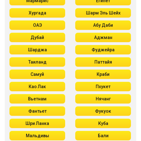
Мармарис
Египет
Хургада
Шарм Эль Шейх
ОАЭ
Абу Даби
Дубай
Аджман
Шарджа
Фуджейра
Таиланд
Паттайя
Самуй
Краби
Као Лак
Пхукет
Вьетнам
Нячанг
Фантьет
Фукуок
Шри Ланка
Куба
Мальдивы
Бали