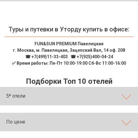
ТОП 10 лучших отелей 5*
ТОП 10 недорогих отелей
Туры и путевки в Уторду купить в офисе:
5*
FUN&SUN PREMIUM Павелецкая
Лучшие отели 4* звезды
г. Москва, м. Павелецкая, Зацепский Вал, 14 оф. 208
☎ +7(499)11-33-403
|
☎ +7(925)400-04-24
Недорогие отели 4*
✅ Время работы: Пн-Пт 10:00-19:00 Сб-Вс 11:00-16:00
звезды
Лучшие отели 3* звезды
Подборки Топ 10 отелей
Недорогие отели 3*
звезды
5* отели
Сетевые отели Турции
Сетевые отели Египта
По цене
Сетевые отели ОАЭ