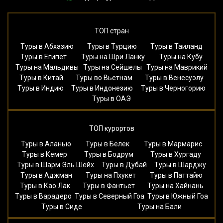
ТОП стран
Туры в Абхазию
Туры в Турцию
Туры в Таиланд
Туры в Египет
Туры на Шри Ланку
Туры на Кубу
Туры на Мальдивы
Туры на Сейшелы
Туры на Маврикий
Туры в Китай
Туры во Вьетнам
Туры в Венесуэлу
Туры в Индию
Туры в Индонезию
Туры в Черногорию
Туры в ОАЭ
ТОП курортов
Туры в Аланью
Туры в Белек
Туры в Мармарис
Туры в Кемер
Туры в Бодрум
Туры в Хургаду
Туры в Шарм Эль Шейх
Туры в Дубай
Туры в Шарджу
Туры в Аджман
Туры на Пхукет
Туры в Паттайю
Туры в Као Лак
Туры в Фантьет
Туры на Хайнань
Туры в Варадеро
Туры в Северный Гоа
Туры в Южный Гоа
Туры в Сиде
Туры на Бали