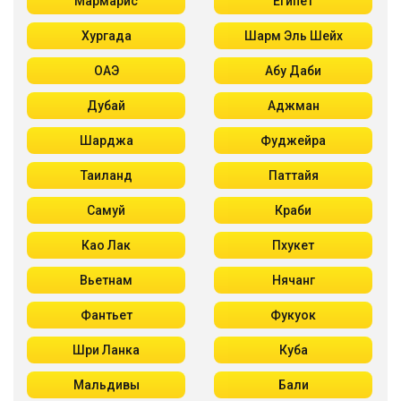
Мармарис
Египет
Хургада
Шарм Эль Шейх
ОАЭ
Абу Даби
Дубай
Аджман
Шарджа
Фуджейра
Таиланд
Паттайя
Самуй
Краби
Као Лак
Пхукет
Вьетнам
Нячанг
Фантьет
Фукуок
Шри Ланка
Куба
Мальдивы
Бали