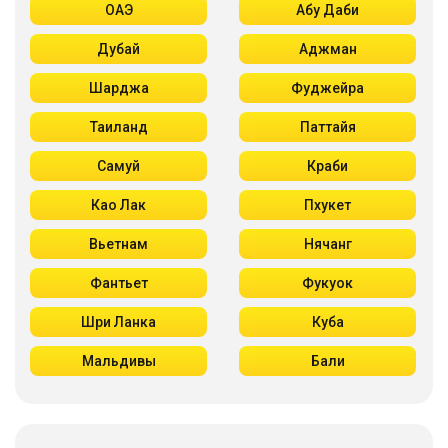
ОАЭ
Абу Даби
Дубай
Аджман
Шарджа
Фуджейра
Таиланд
Паттайя
Самуй
Краби
Као Лак
Пхукет
Вьетнам
Нячанг
Фантьет
Фукуок
Шри Ланка
Куба
Мальдивы
Бали