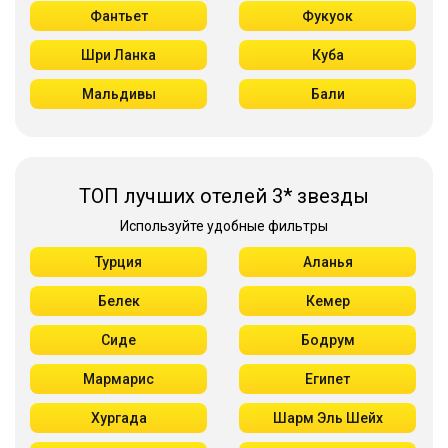
Фантьет
Фукуок
Шри Ланка
Куба
Мальдивы
Бали
ТОП лучших отелей 3* звезды
Используйте удобные фильтры
Турция
Аланья
Белек
Кемер
Сиде
Бодрум
Мармарис
Египет
Хургада
Шарм Эль Шейх