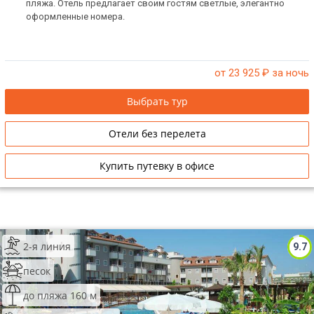
пляжа. Отель предлагает своим гостям светлые, элегантно
оформленные номера.
от 23 925
₽ за ночь
Выбрать тур
Отели без перелета
Купить путевку в офисе
2-я линия
9.7
песок
до пляжа 160 м