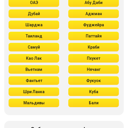
ОАЭ
Абу Даби
Дубай
Аджман
Шарджа
Фуджейра
Таиланд
Паттайя
Самуй
Краби
Као Лак
Пхукет
Вьетнам
Нячанг
Фантьет
Фукуок
Шри Ланка
Куба
Мальдивы
Бали