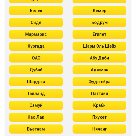
Белек
Кемер
Сиде
Бодрум
Мармарис
Египет
Хургада
Шарм Эль Шейх
ОАЭ
Абу Даби
Дубай
Аджман
Шарджа
Фуджейра
Таиланд
Паттайя
Самуй
Краби
Као Лак
Пхукет
Вьетнам
Нячанг