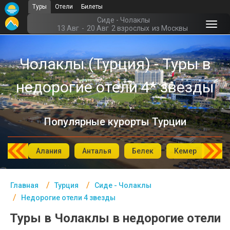
Туры
Отели
Билеты
Главная
Сиде - Чолаклы
13 Авг
-
20 Авг
2 взрослых
из Москвы
Турция- Курорты
Чолаклы (Турция) - Туры в
Офис г. Москва
недорогие отели 4* звезды
Помощь
Подборки отелей
Популярные курорты Турции
Турция
Таиланд
мбул
Алания
Анталья
Белек
Кемер
Си
ОАЭ
Главная
Турция
Сиде - Чолаклы
Египет
Недорогие отели 4 звезды
Куба
Туры в Чолаклы в недорогие отели
Шри Ланка