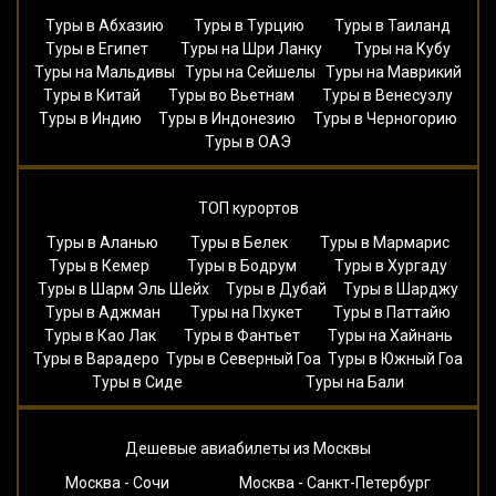
Туры в Абхазию
Туры в Турцию
Туры в Таиланд
Туры в Египет
Туры на Шри Ланку
Туры на Кубу
Туры на Мальдивы
Туры на Сейшелы
Туры на Маврикий
Туры в Китай
Туры во Вьетнам
Туры в Венесуэлу
Туры в Индию
Туры в Индонезию
Туры в Черногорию
Туры в ОАЭ
ТОП курортов
Туры в Аланью
Туры в Белек
Туры в Мармарис
Туры в Кемер
Туры в Бодрум
Туры в Хургаду
Туры в Шарм Эль Шейх
Туры в Дубай
Туры в Шарджу
Туры в Аджман
Туры на Пхукет
Туры в Паттайю
Туры в Као Лак
Туры в Фантьет
Туры на Хайнань
Туры в Варадеро
Туры в Северный Гоа
Туры в Южный Гоа
Туры в Сиде
Туры на Бали
Дешевые авиабилеты из Москвы
Москва - Сочи
Москва - Санкт-Петербург