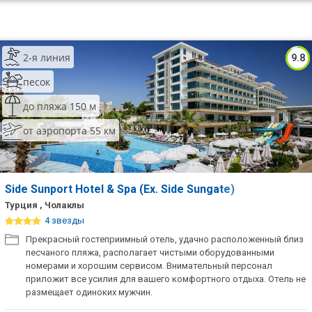
2-я линия
9.8
песок
до пляжа 150 м
от аэропорта 55 км
Side Sunport Hotel & Spa (Ex. Side Sungate)
Турция , Чолаклы
4 звезды
Прекрасный гостеприимный отель, удачно расположенный близ
песчаного пляжа, располагает чистыми оборудованными
номерами и хорошим сервисом. Внимательный персонал
приложит все усилия для вашего комфортного отдыха. Отель не
размещает одиноких мужчин.