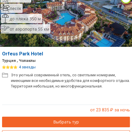
песок
до пляжа 350 м
от аэропорта 55 км
Orfeus Park Hotel
Турция , Чолаклы
4 звезды
Это уютный современный отель, со светлыми номерами,
имеющими все необходимые удобства для комфортного отдыха.
Территория небольшая, но многофункциональная.
от 23 835
₽ за ночь
Выбрать тур