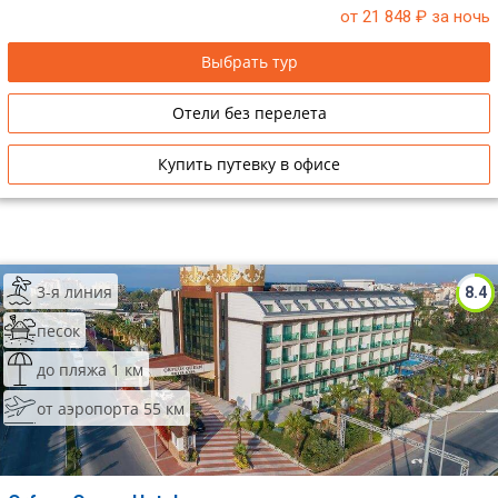
от 21 848
₽ за ночь
Сетевые отели Таиланда
Выбрать тур
Сетевые отели Шри Ланки
Отели без перелета
Сетевые отели Вьетнама
Купить путевку в офисе
Сетевые отели Мальдив
Сетевые отели Бали
3-я линия
8.4
Сетевые отели Сейшел
песок
Сетевые отели Маврикия
до пляжа 1 км
от аэропорта 55 км