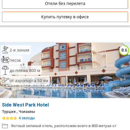
Отели без перелета
Купить путевку в офисе
2-я линия
8.6
песок
до пляжа 800 м
от аэропорта 50 км
Side West Park Hotel
Турция , Чолаклы
4 звезды
Уютный зеленый отель, расположен всего в 800 метрах от