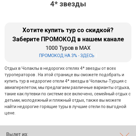
4* звезды
Бали
Вьетнам
Хотите купить тур со скидкой?
Хайнань
Заберите ПРОМОКОД в нашем канале
1000 Туров в MAX
Северный Гоа
|
ПРОМОКОД НА 3% - ЗДЕСЬ
Южный Гоа
Отдых в Чолаклы в недорогих отелях 4* звезды от всех
Занзибар
туроператоров . На этой странице вы сможете подобрать и
купить тур в недорогие отели 4* звезды в Чолаклы-Турция с
Абхазия
авиаперелетом, мы предлагаем различные варианты отдыха,
такие как путевки по системе все включено, семейный отдых с
Большой Сочи
детьми, молодежный и пляжный отдых, также вы можете
найти недорогие горящие туры в лучшие отели по выгодной
Кав Мин Воды
цене.
Экскурсионные туры
VIP отели 5 звезд
Вылет из: