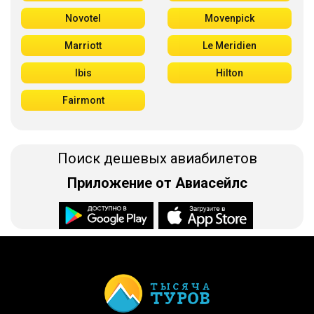
Novotel
Movenpick
Marriott
Le Meridien
Ibis
Hilton
Fairmont
Поиск дешевых авиабилетов
Приложение от Авиасейлс
Доступно в
Загрузите в