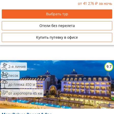
от 41 276
₽ за ночь
Выбрать тур
Отели без перелета
Купить путевку в офисе
2-я линия
9.7
песок
до пляжа 450 м
от аэропорта 45 км