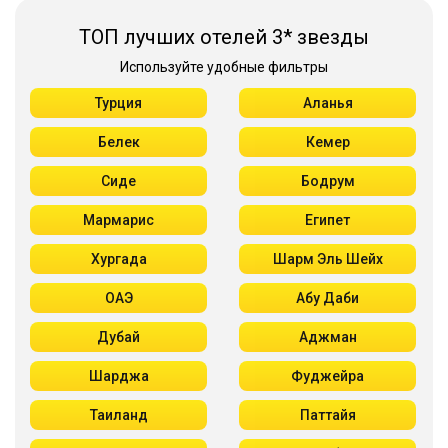
ТОП лучших отелей 3* звезды
Используйте удобные фильтры
Турция
Аланья
Белек
Кемер
Сиде
Бодрум
Мармарис
Египет
Хургада
Шарм Эль Шейх
ОАЭ
Абу Даби
Дубай
Аджман
Шарджа
Фуджейра
Таиланд
Паттайя