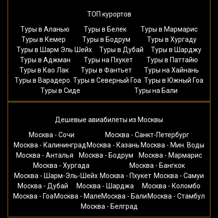
ТОП курортов
Туры в Аланью
Туры в Белек
Туры в Мармарис
Туры в Кемер
Туры в Бодрум
Туры в Хургаду
Туры в Шарм Эль Шейх
Туры в Дубай
Туры в Шарджу
Туры в Аджман
Туры на Пхукет
Туры в Паттайю
Туры в Као Лак
Туры в Фантьет
Туры на Хайнань
Туры в Варадеро
Туры в Северный Гоа
Туры в Южный Гоа
Туры в Сиде
Туры на Бали
Дешевые авиабилеты из Москвы
Москва - Сочи
Москва - Санкт-Петербург
Москва - Калининград
Москва - Казань
Москва - Мин. Воды
Москва - Анталья
Москва - Бодрум
Москва - Мармарис
Москва - Хургада
Москва - Бангкок
Москва - Шарм-Эль-Шейх
Москва - Пхукет
Москва - Самуи
Москва - Дубай
Москва - Шарджа
Москва - Коломбо
Москва - Гоа
Москва - Мале
Москва - Бали
Москва - Стамбул
Москва - Белград