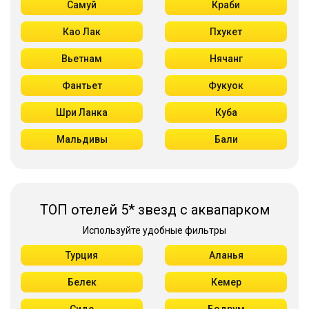
Самуй
Краби
Као Лак
Пхукет
Вьетнам
Нячанг
Фантьет
Фукуок
Шри Ланка
Куба
Мальдивы
Бали
ТОП отелей 5* звезд с аквапарком
Используйте удобные фильтры
Турция
Аланья
Белек
Кемер