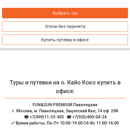
отдыха, так и для проведения свадебных церемоний и медового
месяца.
Выбрать тур
Отели без перелета
Купить путевку в офисе
Туры и путевки на о. Кайо Коко купить в
офисе:
FUN&SUN PREMIUM Павелецкая
г. Москва, м. Павелецкая, Зацепский Вал, 14 оф. 208
☎ +7(499)11-33-403
|
☎ +7(925)400-04-24
✅ Время работы: Пн-Пт 10:00-19:00 Сб-Вс 11:00-16:00