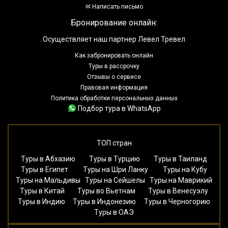
✉ Написать письмо
Бронирование онлайн:
Осуществляет наш партнер Левел Тревел
Как забронировать онлайн
Туры в рассрочку
Отзывы о сервисе
Правовая информация
Политика обработки персональных данных
Подбор тура в WhatsApp
ТОП стран
Туры в Абхазию
Туры в Турцию
Туры в Таиланд
Туры в Египет
Туры на Шри Ланку
Туры на Кубу
Туры на Мальдивы
Туры на Сейшелы
Туры на Маврикий
Туры в Китай
Туры во Вьетнам
Туры в Венесуэлу
Туры в Индию
Туры в Индонезию
Туры в Черногорию
Туры в ОАЭ