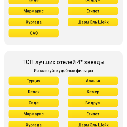
Сиде
Бодрум
Мармарис
Египет
Хургада
Шарм Эль Шейх
ОАЭ
ТОП лучших отелей 4* звезды
Используйте удобные фильтры
Турция
Аланья
Белек
Кемер
Сиде
Бодрум
Мармарис
Египет
Хургада
Шарм Эль Шейх