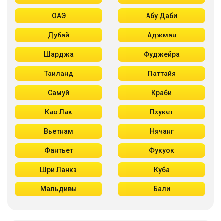
ОАЭ
Абу Даби
Дубай
Аджман
Шарджа
Фуджейра
Таиланд
Паттайя
Самуй
Краби
Као Лак
Пхукет
Вьетнам
Нячанг
Фантьет
Фукуок
Шри Ланка
Куба
Мальдивы
Бали