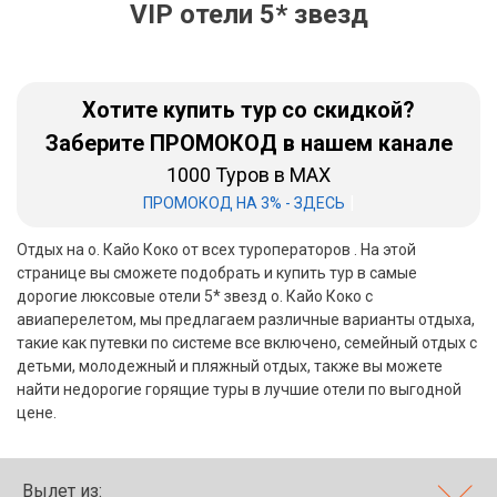
VIP отели 5* звезд
Бали
Вьетнам
Хотите купить тур со скидкой?
Хайнань
Заберите ПРОМОКОД в нашем канале
1000 Туров в MAX
Северный Гоа
|
ПРОМОКОД НА 3% - ЗДЕСЬ
Южный Гоа
Отдых на о. Кайо Коко от всех туроператоров . На этой
Занзибар
странице вы сможете подобрать и купить тур в самые
дорогие люксовые отели 5* звезд о. Кайо Коко с
Абхазия
авиаперелетом, мы предлагаем различные варианты отдыха,
такие как путевки по системе все включено, семейный отдых с
Большой Сочи
детьми, молодежный и пляжный отдых, также вы можете
найти недорогие горящие туры в лучшие отели по выгодной
Кав Мин Воды
цене.
Экскурсионные туры
VIP отели 5 звезд
Вылет из: