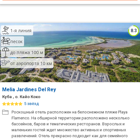
1-я линия
8.3
песок
до пляжа 100 м
от аэропорта 10 км
Melia Jardines Del Rey
Куба , о. Кайо Коко
5 звёзд
Роскошный отель расположен на белоснежном пляже Playa
Flamenco. На обширной территории расположено несколько
бассейнов, баров и тематических ресторанов. Взрослых и
маленьких гостей ждет множество активных и спортивных
развлечений. Отель прекрасно подходит как для семейного