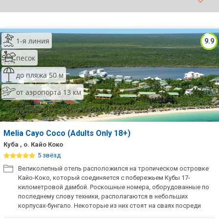
ТОП 10 лучших отелей 5*
1-я линия
9.9
ТОП 10 недорогих отелей
5*
песок
Лучшие отели 4* звезды
до пляжа 50 м
от аэропорта 13 км
Недорогие отели 4*
звезды
Лучшие отели 3* звезды
Melia Cayo Coco (Adults Only 18+)
Недорогие отели 3*
Куба , о. Кайо Коко
звезды
5 звёзд
Великолепный отель расположился на тропическом островке
Сетевые отели Турции
Кайо-Коко, который соединяется с побережьем Кубы 17-
километровой дамбой. Роскошные номера, оборудованные по
Сетевые отели Египта
последнему слову техники, располагаются в небольших
корпусах-бунгало. Некоторые из них стоят на сваях посреди
Сетевые отели ОАЭ
живописной лагуны. В отеле есть все для отдыха по классу