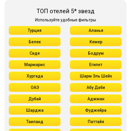
ТОП отелей 5* звезд
Используйте удобные фильтры
Турция
Аланья
Белек
Кемер
Сиде
Бодрум
Мармарис
Египет
Хургада
Шарм Эль Шейх
ОАЭ
Абу Даби
Дубай
Аджман
Шарджа
Фуджейра
Таиланд
Паттайя