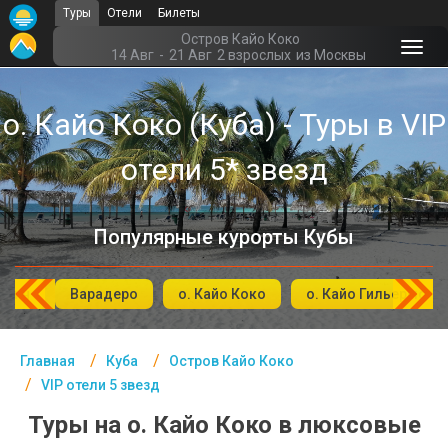
Туры
Отели
Билеты
Главная
Остров Кайо Коко
14 Авг
-
21 Авг
2 взрослых
из Москвы
Куба- Курорты
о. Кайо Коко (Куба) - Туры в VIP
Офис г. Москва
отели 5* звезд
Помощь
Подборки отелей
Популярные курорты Кубы
Турция
Таиланд
ьгин
Варадеро
о. Кайо Коко
о. Кайо Гильермо
ОАЭ
Главная
Куба
Остров Кайо Коко
Египет
VIP отели 5 звезд
Куба
Туры на о. Кайо Коко в люксовые
Шри Ланка