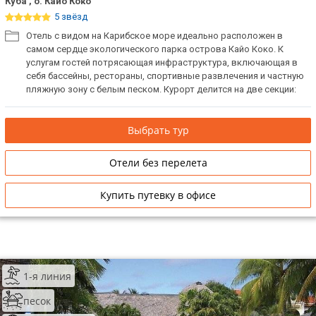
Куба , о. Кайо Коко
5 звёзд
Отель с видом на Карибское море идеально расположен в
самом сердце экологического парка острова Кайо Коко. К
услугам гостей потрясающая инфраструктура, включающая в
себя бассейны, рестораны, спортивные развлечения и частную
пляжную зону с белым песком. Курорт делится на две секции:
главную секцию и секцию только для взрослых. Прекрасное
место для расслабленного пляжного отдыха всей семьей.
Выбрать тур
Отели без перелета
Купить путевку в офисе
1-я линия
песок