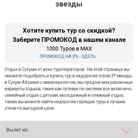
звезды
Бали
Вьетнам
Хотите купить тур со скидкой?
Хайнань
Заберите ПРОМОКОД в нашем канале
1000 Туров в MAX
Северный Гоа
|
ПРОМОКОД НА 3% - ЗДЕСЬ
Южный Гоа
Отдых в Сухуме от всех туроператоров . На этой странице вы
Занзибар
сможете подобрать и купить тур в недорогие отели 3* звезды
в Сухум-Абхазия с авиаперелетом, мы предлагаем различные
Абхазия
варианты отдыха, такие как путевки по системе все включено,
семейный отдых с детьми, молодежный и пляжный отдых,
Большой Сочи
также вы можете найти недорогие горящие туры в лучшие
отели по выгодной цене.
Кав Мин Воды
Экскурсионные туры
Вылет из:
VIP отели 5 звезд