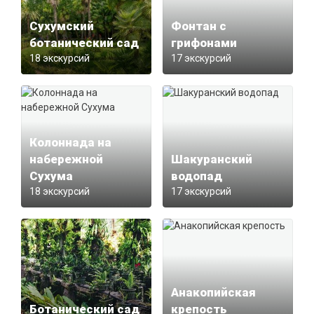
Сухумский
Фонтан с
ботанический сад
грифонами
18 экскурсий
17 экскурсий
Колоннада на
набережной
Шакуранский
Сухума
водопад
18 экскурсий
17 экскурсий
Анакопийская
Ботанический сад
крепость