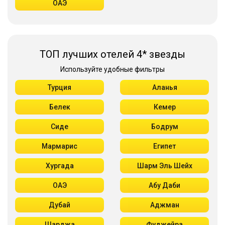
ОАЭ
ТОП лучших отелей 4* звезды
Используйте удобные фильтры
Турция
Аланья
Белек
Кемер
Сиде
Бодрум
Мармарис
Египет
Хургада
Шарм Эль Шейх
ОАЭ
Абу Даби
Дубай
Аджман
Шарджа
Фуджейра