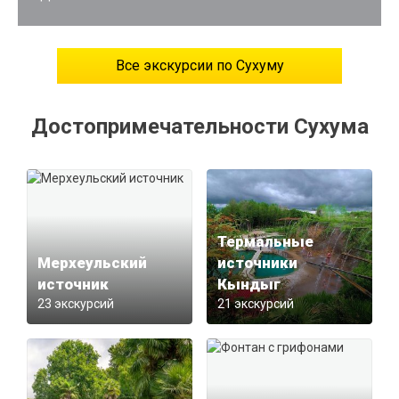
Все экскурсии по Сухуму
Достопримечательности Сухума
Термальные
Мерхеульский
источники
источник
Кындыг
23 экскурсий
21 экскурсий