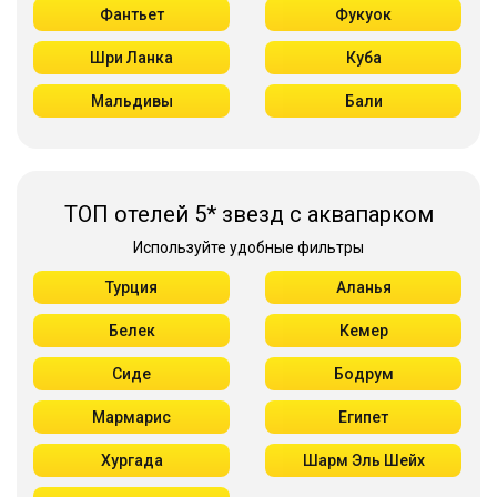
Фантьет
Фукуок
Шри Ланка
Куба
Мальдивы
Бали
ТОП отелей 5* звезд с аквапарком
Используйте удобные фильтры
Турция
Аланья
Белек
Кемер
Сиде
Бодрум
Мармарис
Египет
Хургада
Шарм Эль Шейх