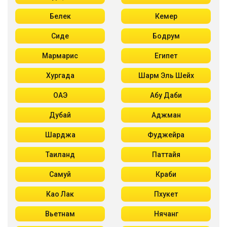
Белек
Кемер
Сиде
Бодрум
Мармарис
Египет
Хургада
Шарм Эль Шейх
ОАЭ
Абу Даби
Дубай
Аджман
Шарджа
Фуджейра
Таиланд
Паттайя
Самуй
Краби
Као Лак
Пхукет
Вьетнам
Нячанг