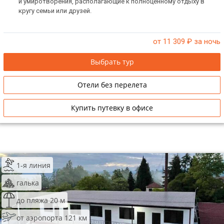
и умиротворения, располагающие к полноценному отдыху в
кругу семьи или друзей.
от 11 309
₽ за ночь
Выбрать тур
Отели без перелета
Купить путевку в офисе
1-я линия
галька
до пляжа 20 м
от аэропорта 121 км