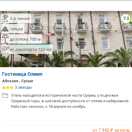
ТОП 10 лучших отелей 5*
3-я линия
7.3
ТОП 10 недорогих отелей
галька
5*
до пляжа 700 м
Лучшие отели 4* звезды
от аэропорта 123 км
Недорогие отели 4*
звезды
Лучшие отели 3* звезды
Гостиница Олимп
Абхазия , Сухум
Недорогие отели 3*
3 звезды
звезды
Отель находится в исторической части Сухума, у подножья
Сухумской горы, в шаговой доступности от пляжа и набережной.
Сетевые отели Турции
Работает сезонно, с 18 апреля по ноябрь.
Сетевые отели Египта
Сетевые отели ОАЭ
от 7 942
₽ за ночь