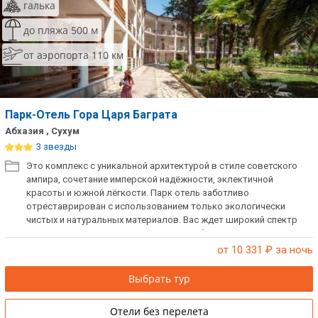
галька
до пляжа 500 м
от аэропорта 110 км
Парк-Отель Гора Царя Баграта
Абхазия , Сухум
3 звезды
Это комплекс с уникальной архитектурой в стиле советского
ампира, сочетание имперской надёжности, эклектичной
красоты и южной лёгкости. Парк отель заботливо
отреставрирован с использованием только экологически
чистых и натуральных материалов. Вас ждет широкий спектр
услуг, европейский уровень качества обслуживания и вежливый
персонал.
от 10 331
₽ за ночь
Выбрать тур
Отели без перелета