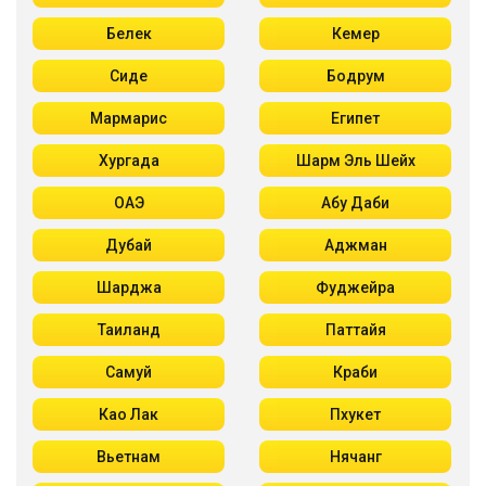
Белек
Кемер
Сиде
Бодрум
Мармарис
Египет
Хургада
Шарм Эль Шейх
ОАЭ
Абу Даби
Дубай
Аджман
Шарджа
Фуджейра
Таиланд
Паттайя
Самуй
Краби
Као Лак
Пхукет
Вьетнам
Нячанг