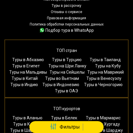
Туры в рассрочку
Отзывы о сервисе
Правовая информация
Политика обработки персональных данных
Подбор тура в WhatsApp
ТОП стран
Туры в Абхазию
Туры в Турцию
Туры в Таиланд
Туры в Египет
Туры на Шри Ланку
Туры на Кубу
Туры на Мальдивы
Туры на Сейшелы
Туры на Маврикий
Туры в Китай
Туры во Вьетнам
Туры в Венесуэлу
Туры в Индию
Туры в Индонезию
Туры в Черногорию
Туры в ОАЭ
ТОП курортов
Туры в Аланью
Туры в Белек
Туры в Мармарис
Туры в Кемер
Туры в Бодрум
Туры в Хургаду
Фильтры
Туры в Шарм Эль Шейх
Туры в Дубай
Туры в Шарджу