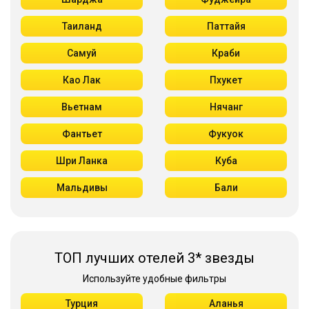
Таиланд
Паттайя
Самуй
Краби
Као Лак
Пхукет
Вьетнам
Нячанг
Фантьет
Фукуок
Шри Ланка
Куба
Мальдивы
Бали
ТОП лучших отелей 3* звезды
Используйте удобные фильтры
Турция
Аланья