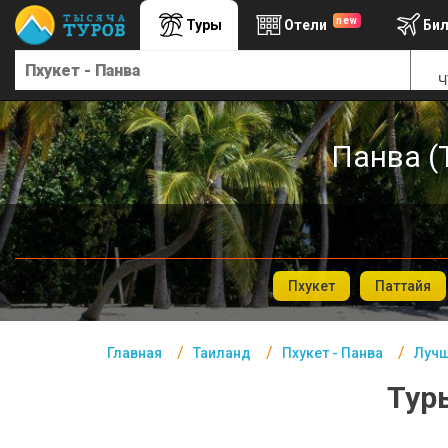
new
Туры
Отели
Би
Главная
Ч
Таиланд- Курорты
Офис г. Москва
Панва (
Помощь
Подборки отелей
Турция
Таиланд
Пхукет
Паттайя
ОАЭ
Главная
Таиланд
Пхукет - Панва
Лучш
Египет
Тур
Куба
Шри Ланка