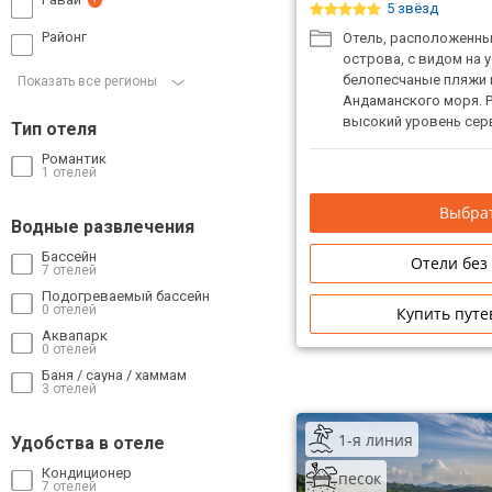
?
5 звёзд
Районг
Отель, расположенны
острова, с видом на 
белопесчаные пляжи
Показать все регионы
Андаманского моря. 
высокий уровень сер
Тип отеля
равнодушными даже 
Романтик
гостей. Безупречная 
1 отелей
всех категорий турис
Выбрат
Водные развлечения
Бассейн
Отели без
7 отелей
Подогреваемый бассейн
0 отелей
Купить путе
Аквапарк
0 отелей
Баня / сауна / хаммам
3 отелей
1-я линия
Удобства в отеле
Кондиционер
песок
7 отелей