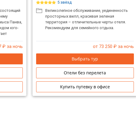
5 звёзд
 состоящий
Великолепное обслуживание, уединенность
оему
просторных вилл, красивая зеленая
мыса Панва,
территория – отличительные черты отеля.
идом юго-
Рекомендуем для семейного отдыха.
гает
дых на
7
₽ за ночь
от 73 250
₽ за ночь
Выбрать тур
Отели без перелета
Купить путевку в офисе