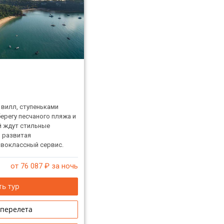
t
вилл, ступеньками
берегу песчаного пляжа и
ей ждут стильные
 развитая
рвоклассный сервис.
от 76 087
₽ за ночь
ь тур
 перелета