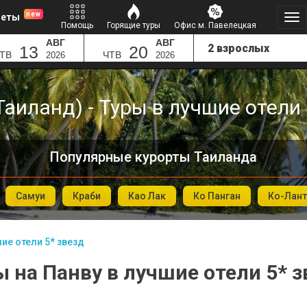
new
леты
Помощь
Горящие туры
Офис м. Павелецкая
АВГ
АВГ
13
20
ТВ
ЧТВ
2026
2026
Таиланд) - Туры в лучшие отели 
Популярные курорты Таиланда
Самуи
Краби
Као Лак
Ко Панган
Ко-Лант
ие отели 5* звезд
ы на Панву в лучшие отели 5* з