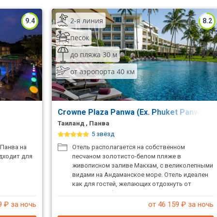
2-я линия
9.4
8.2
песок
до пляжа 30 м
от аэропорта 40 км
Crowne Plaza Panwa (Ex. Phuket Panwa Be
Таиланд , Панва
5 звёзд
Панва на
Отель располагается на собственном
дходит для
песчаном золотисто-белом пляже в
живописном заливе Макхам, с великолепными
видами на Андаманское море. Отель идеален
как для гостей, желающих отдохнуть от
занятого графика, так и для активистов -
всего в 10 минутах езды вы откроете
9
₽ за ночь
от 46 159
₽ за ночь
историческую часть острова, с его