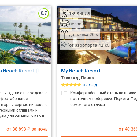
1-я линия
8.7
песок
до пляжа 20 м
от аэропорта 42 км
 Beach Resort (Ex. Radisson Blu Panwa)
My Beach Resort
Таиланд , Панва
5 звёзд
ль, вдали от городского
Комфортабельный отель на пляже 
мфортабельное
восточном побережье Пхукета. По
 моря и сервис высокого
семейного отдыха.
ктерными отливами и
уем для семейных пар и
от 38 893
₽ за ночь
от 40 36