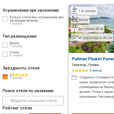
ТОП 10 лучших отелей 5*
Ограничения при заселении
1-я линия
Только отели без ограничений при
песок
заселении мужчин
ТОП 10 недорогих отелей
0 отелей
5*
до пляжа 40 м
Тип размещения
от аэропорта 46 км
Лучшие отели 4* звезды
Вилла
1 отелей
Недорогие отели 4*
Отель
звезды
6 отелей
Pullman Phuket Panwa
Лучшие отели 3* звезды
Таиланд , Панва
Звёздность отеля
5 звёзд
Недорогие отели 3*
5
Отдельно стоящий оте
7 отелей
звезды
шума, предлагает ко
размещение на берегу
Сетевые отели Турции
Поиск отеля по названию
уровня. Пляж с хара
приливами. Рекоменд
Сетевые отели Египта
отдыха с детьми.
Рейтинг отеля
Сетевые отели ОАЭ