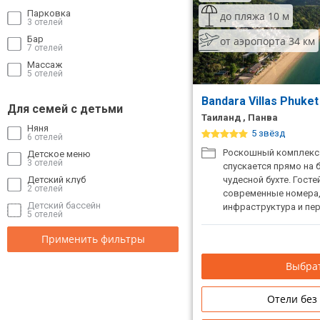
Парковка
до пляжа 10 м
3 отелей
Бар
от аэропорта 34 км
7 отелей
Массаж
5 отелей
Bandara Villas Phuke
Для семей с детьми
Таиланд , Панва
Няня
5 звёзд
6 отелей
Роскошный комплекс 
Детское меню
3 отелей
спускается прямо на 
Детский клуб
чудесной бухте. Гост
2 отелей
современные номера,
Детский бассейн
инфраструктура и пе
5 отелей
Применить фильтры
Выбрат
Отели без