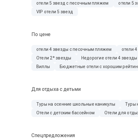
отели 5 звезд с песочным пляжем
отели 5 
VIP отели 5 звезд
По цене
отели 4 звезды с песочным пляжем
отели 4
Отели 2* звезды
Недорогие отели 4 звезды
Виллы
Бюджетные отели с хорошим рейтин
Для отдыха с детьми
Туры на осенние школьные каникулы
Туры 
Отели с детским бассейном
Отели для отды
Спецпредложения