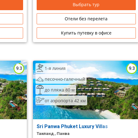
архитектурой, ресторанами и магазинами, и
Выбрать тур
ночной Патонг в 30 минутах езды.
Отели без перелета
Купить путевку в офисе
1-я линия
9.3
9.3
песочно-галечный
до пляжа 80 м
от аэропорта 42 км
Sri Panwa Phuket Luxury Villas
Таиланд , Панва