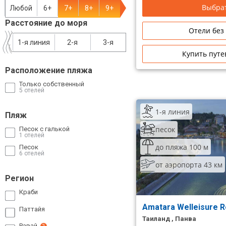
Выбрат
Любой
6+
7+
8+
9+
Сетевые отели Таиланда
Расстояние до моря
Отели без
Сетевые отели Шри Ланки
1-я линия
2-я
3-я
Купить путе
Расположение пляжа
Сетевые отели Вьетнама
Только собственный
5 отелей
Сетевые отели Мальдив
1-я линия
Пляж
Сетевые отели Бали
песок
Песок с галькой
1 отелей
Сетевые отели Сейшел
до пляжа 100 м
Песок
6 отелей
Сетевые отели Маврикия
от аэропорта 43 км
Регион
Краби
Amatara Welleisure 
Паттайя
Таиланд , Панва
Равай