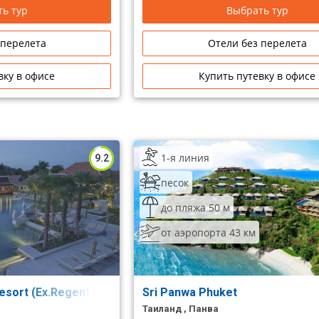
ь тур
Выбрать тур
 перелета
Отели без перелета
вку в офисе
Купить путевку в офисе
1-я линия
9.2
песок
до пляжа 50 м
от аэропорта 43 км
Resort (Ex.Regent Phuket Cape Panwa)
Sri Panwa Phuket
Таиланд , Панва