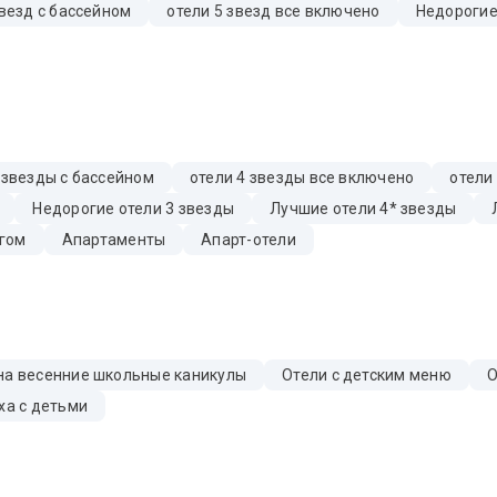
звезд с бассейном
отели 5 звезд все включено
Недорогие
 звезды с бассейном
отели 4 звезды все включено
отели
Недорогие отели 3 звезды
Лучшие отели 4* звезды
гом
Апартаменты
Апарт-отели
на весенние школьные каникулы
Отели с детским меню
О
ха с детьми