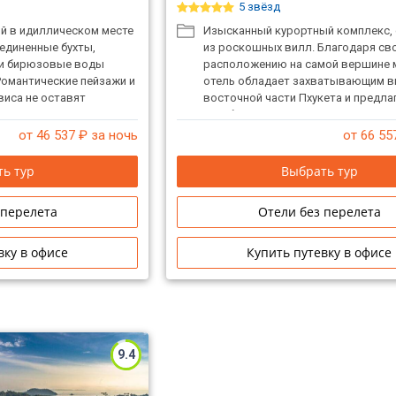
5 звёзд
й в идиллическом месте
Изысканный курортный комплекс,
уединенные бухты,
из роскошных вилл. Благодаря св
 и бирюзовые воды
расположению на самой вершине 
Романтические пейзажи и
отель обладает захватывающим в
виса не оставят
восточной части Пхукета и предла
самых взыскательных
незабываемый и великолепный от
атмосфера отдыха для
острове Пхукет.
от 46 537
₽ за ночь
от 66 55
тов.
ь тур
Выбрать тур
 перелета
Отели без перелета
вку в офисе
Купить путевку в офисе
9.4