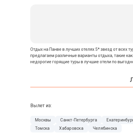
Бали
Вьетнам
Хайнань
Северный Гоа
Отдых на Панве в лучших отелях 5* звезд от всех т
предлагаем различные варианты отдыха, такие как
Южный Гоа
недорогие горящие туры в лучшие отели по выгодн
Занзибар
Абхазия
Большой Сочи
Вылет из:
Кав Мин Воды
Экскурсионные туры
Москвы
Санкт-Петербурга
Екатеринбур
Томска
Хабаровска
Челябинска
VIP отели 5 звезд