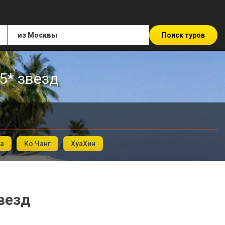
Поиск туров
5* звезд
а
Ко Чанг
ХуаХин
везд