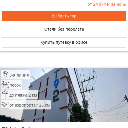
от 24 074
₽ за ночь
Сетевые отели Таиланда
Выбрать тур
Сетевые отели Шри Ланки
Отели без перелета
Сетевые отели Вьетнама
Купить путевку в офисе
Сетевые отели Мальдив
Сетевые отели Бали
3-я линия
Сетевые отели Сейшел
песок
Сетевые отели Маврикия
до пляжа 2 км
от аэропорта 125 км