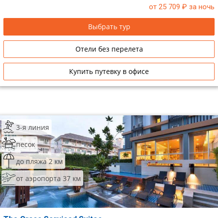
от 25 709
₽ за ночь
Выбрать тур
Отели без перелета
Купить путевку в офисе
3-я линия
песок
до пляжа 2 км
от аэропорта 37 км