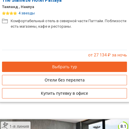
The Siamese Hotel Pattaya
Таиланд , Наклуа
4 звезды
Комфортабельный отель в северной части Паттайи. Поблизости
есть магазины, кафе и рестораны.
от 27 134
₽ за ночь
Выбрать тур
Отели без перелета
Купить путевку в офисе
1-я линия
8.1