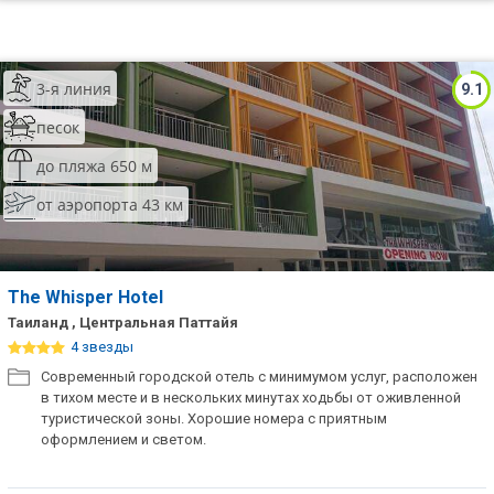
3-я линия
9.1
песок
до пляжа 650 м
от аэропорта 43 км
The Whisper Hotel
Таиланд , Центральная Паттайя
4 звезды
Современный городской отель с минимумом услуг, расположен
в тихом месте и в нескольких минутах ходьбы от оживленной
туристической зоны. Хорошие номера с приятным
оформлением и светом.