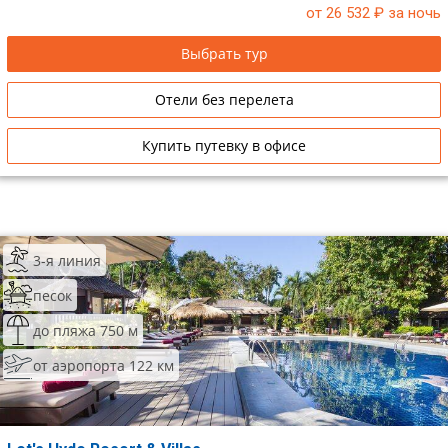
от 26 532
₽ за ночь
Выбрать тур
Отели без перелета
Купить путевку в офисе
3-я линия
песок
до пляжа 750 м
от аэропорта 122 км