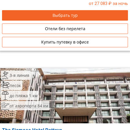
от 27 083
₽ за ночь
Выбрать тур
Отели без перелета
Купить путевку в офисе
3-я линия
песок
до пляжа 1 км
от аэропорта 84 км