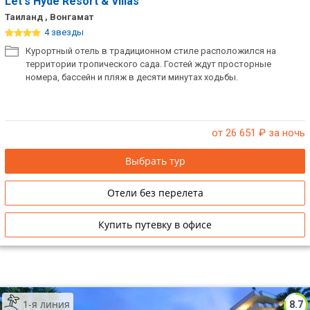
Let's Hyde Resort & Villas
Таиланд , Вонгамат
4 звезды
Курортный отель в традиционном стиле расположился на
территории тропического сада. Гостей ждут просторные
номера, бассейн и пляж в десяти минутах ходьбы.
от 26 651
₽ за ночь
Выбрать тур
Отели без перелета
Купить путевку в офисе
1-я линия
8.7