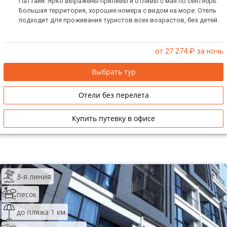
Паттайи. Ярко выражены приливы и отливы с мая по сентябрь.
Большая территория, хорошие номера с видом на море. Отель
подходит для проживания туристов всех возрастов, без детей.
от 27 274
₽ за ночь
Выбрать тур
Отели без перелета
Купить путевку в офисе
3-я линия
песок
до пляжа 1 км