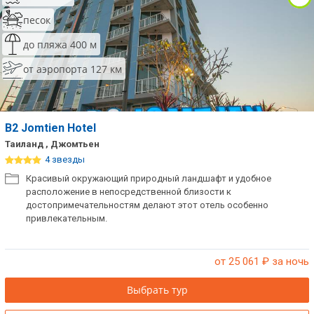
песок
до пляжа 400 м
от аэропорта 127 км
B2 Jomtien Hotel
Таиланд , Джомтьен
4 звезды
Красивый окружающий природный ландшафт и удобное
расположение в непосредственной близости к
достопримечательностям делают этот отель особенно
привлекательным.
от 25 061
₽ за ночь
Выбрать тур