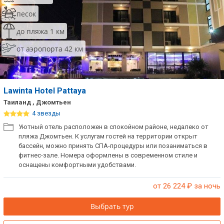
песок
до пляжа 1 км
от аэропорта 42 км
Lawinta Hotel Pattaya
Таиланд , Джомтьен
4 звезды
Уютный отель расположен в спокойном районе, недалеко от
пляжа Джомтьен. К услугам гостей на территории открыт
бассейн, можно принять СПА-процедуры или позаниматься в
фитнес-зале. Номера оформлены в современном стиле и
оснащены комфортными удобствами.
от 26 224
₽ за ночь
Выбрать тур