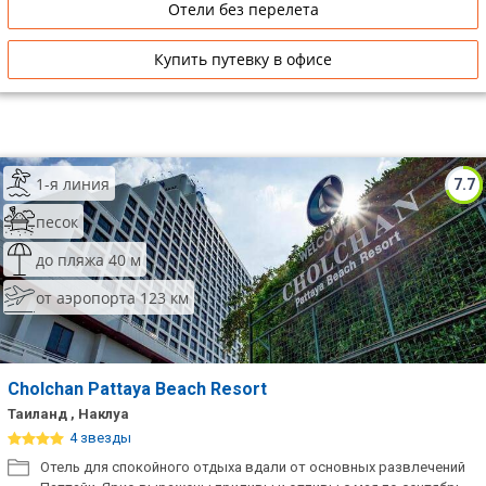
Отели без перелета
Купить путевку в офисе
1-я линия
7.7
песок
до пляжа 40 м
от аэропорта 123 км
Cholchan Pattaya Beach Resort
Таиланд , Наклуа
4 звезды
Отель для спокойного отдыха вдали от основных развлечений