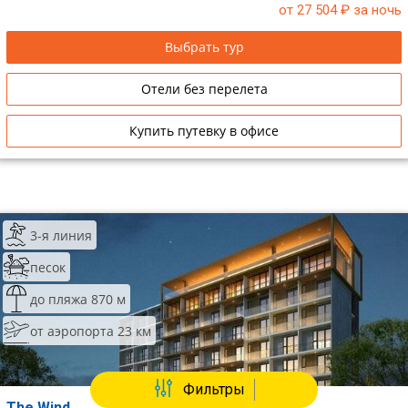
от 27 504
₽ за ночь
Выбрать тур
Отели без перелета
Купить путевку в офисе
3-я линия
песок
до пляжа 870 м
от аэропорта 23 км
Фильтры
The Wind