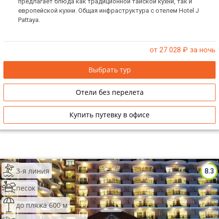
предлагает блюда как традиционной тайской кухни, так и
европейской кухни. Общая инфраструктура с отелем Hotel J
Pattaya.
от 27 028
₽ за ночь
Выбрать тур
Отели без перелета
Купить путевку в офисе
3-я линия
8.3
песок
до пляжа 600 м