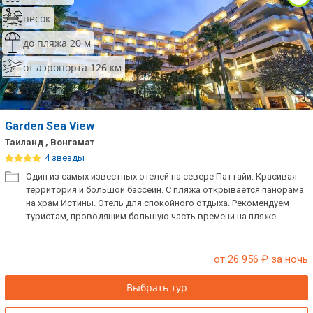
песок
до пляжа 20 м
от аэропорта 126 км
Garden Sea View
Таиланд , Вонгамат
4 звезды
Один из самых известных отелей на севере Паттайи. Красивая
территория и большой бассейн. С пляжа открывается панорама
на храм Истины. Отель для спокойного отдыха. Рекомендуем
туристам, проводящим большую часть времени на пляже.
от 26 956
₽ за ночь
Выбрать тур