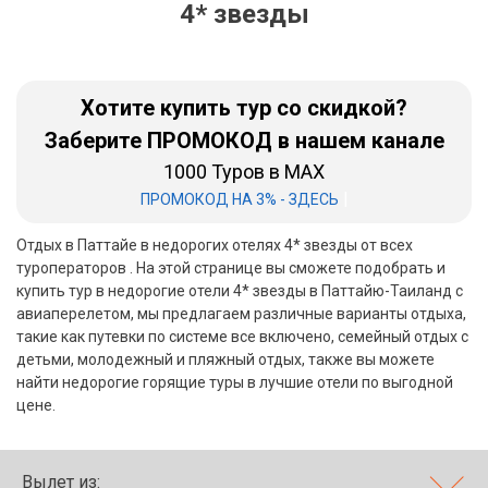
4* звезды
Бали
Вьетнам
Хотите купить тур со скидкой?
Хайнань
Заберите ПРОМОКОД в нашем канале
1000 Туров в MAX
Северный Гоа
|
ПРОМОКОД НА 3% - ЗДЕСЬ
Южный Гоа
Отдых в Паттайе в недорогих отелях 4* звезды от всех
Занзибар
туроператоров . На этой странице вы сможете подобрать и
купить тур в недорогие отели 4* звезды в Паттайю-Таиланд с
Абхазия
авиаперелетом, мы предлагаем различные варианты отдыха,
такие как путевки по системе все включено, семейный отдых с
Большой Сочи
детьми, молодежный и пляжный отдых, также вы можете
найти недорогие горящие туры в лучшие отели по выгодной
Кав Мин Воды
цене.
Экскурсионные туры
VIP отели 5 звезд
Вылет из: