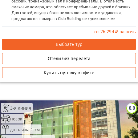
бассейн, тренажерный зал и конференц-залы. В отеле есть
смежные номера, что облегчает пребывание друзей и близких.
Для гостей, ищущих больше эксклюзивности и уединения,
предлагаются номера в Club Building с их уникальными
преимуществами.
от 26 294
₽ за ночь
Выбрать тур
Отели без перелета
Купить путевку в офисе
3-я линия
8.8
песок
до пляжа 1 км