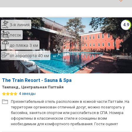
ТОП 10 лучших отелей 5*
3-я линия
4.9
ТОП 10 недорогих отелей
5*
песок
Лучшие отели 4* звезды
до пляжа 3 км
от аэропорта 40 км
Недорогие отели 4*
звезды
Лучшие отели 3* звезды
The Train Resort - Sauna & Spa
Недорогие отели 3*
Таиланд , Центральная Паттайя
звезды
4 звезды
Презентабельный отель расположен в южной части Паттайи. На
Сетевые отели Турции
территории организован отличный досуг, можно позагорать у
бассейна, заняться спортом или расслабиться в СПА. Номера
Сетевые отели Египта
оформлены в классическом стиле и оснащены всем
необходимым для комфортного пребывания. Гости оценят
Сетевые отели ОАЭ
приятный сервис и уютную атмосферу.