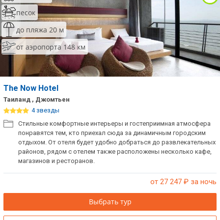
песок
до пляжа 20 м
от аэропорта 148 км
The Now Hotel
Таиланд , Джомтьен
4 звезды
Стильные комфортные интерьеры и гостеприимная атмосфера
понравятся тем, кто приехал сюда за динамичным городским
отдыхом. От отеля будет удобно добраться до развлекательных
районов, рядом с отелем также расположены несколько кафе,
магазинов и ресторанов.
от 27 247
₽ за ночь
Выбрать тур