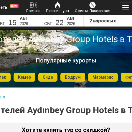
new
леты
Помощь
Горящие туры
Офис м. Павелецкая
АВГ
АВГ
15
22
БТ
СБТ
2026
2026
отелей Aydınbey Group Hotels в 
Популярные курорты
лек
Кемер
Сиде
Бодрум
Мармарис
Фе
els
телей Aydınbey Group Hotels в
Хотите купить тур со скидкой?