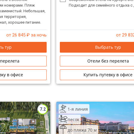
ми номерами. Пляж
Подходит для семейного отдыха с 
 каменистый. Небольшая,
ая территория,
нал, хорошее питание.
на семейный отдых.
от 26 845
₽ за ночь
от 29 83
ь тур
Выбрать тур
 перелета
Отели без перелета
вку в офисе
Купить путевку в офисе
1-я линия
7.2
песок
до пляжа 70 м