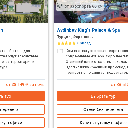
от аэропорта 60 км
on
Aydinbey King's Palace & Spa
Турция , Эвренсеки
5 звёзд
яжный отель для
Компактная ухоженная территория
стей ждут элегантные
современные номера. Хорошее пит
леная территория и
Отличный пляж с пологим заходом
тура.
Вдоль пляжа красивый променад,
полностью покрывает недостаток
территории отеля. Веселая анимац
Подойдет для семейного отдыха.
от 38 149
₽ за ночь
от 38 51
ь тур
Выбрать тур
 перелета
Отели без перелета
вку в офисе
Купить путевку в офисе