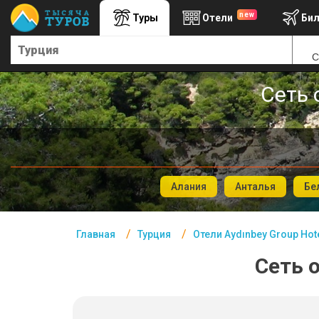
new
Туры
Отели
Би
Главная
С
Турция - Курорты
Сеть 
Офис г. Москва
Помощь
Подборки отелей
Турция
Алания
Анталья
Бе
Таиланд
ОАЭ
Главная
Турция
Отели Aydınbey Group Hot
Сеть о
Египет
Куба
Шри Ланка