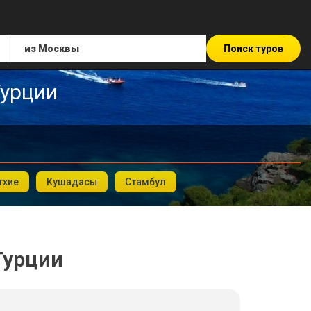
Поиск туров
Турции
тхие
Кушадасы
Стамбул
 Турции