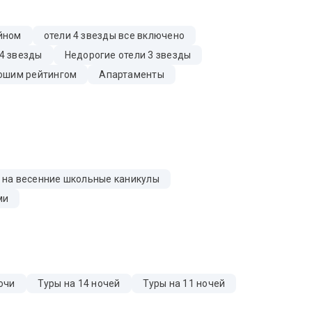
ейном
отели 4 звезды все включено
4 звезды
Недорогие отели 3 звезды
ошим рейтингом
Апартаменты
 на весенние школьные каникулы
ми
очи
Туры на 14 ночей
Туры на 11 ночей