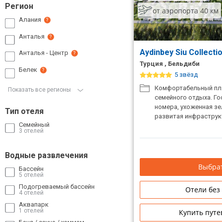
Регион
от аэропорта 40 км
Сетевые отели Таиланда
Алания
?
Анталья
?
Сетевые отели Шри Ланки
Aydinbey Siu Collecti
Анталья - Центр
?
Турция , Бельдиби
Сетевые отели Вьетнама
Белек
?
5 звёзд
Комфортабельный пл
Показать все регионы
семейного отдыха. Го
Сетевые отели Мальдив
номера, ухоженная зе
Тип отеля
развитая инфраструк
Сетевые отели Бали
Семейный
3 отелей
Сетевые отели Сейшел
Водные развлечения
Сетевые отели Маврикия
Выбрат
Бассейн
5 отелей
Подогреваемый бассейн
Отели без
4 отелей
Аквапарк
1 отелей
Купить путе