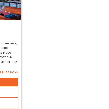
. Стильные,
ание.
 в море.
 который
 маленькой
ия.
0
₽ за ночь