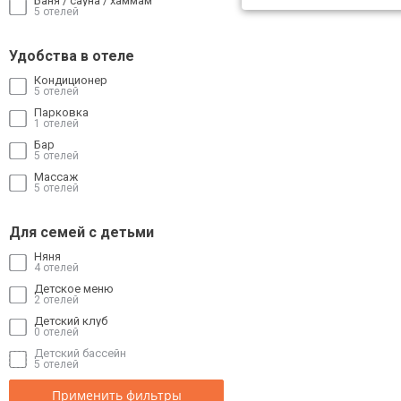
Баня / сауна / хаммам
5 отелей
Удобства в отеле
Кондиционер
5 отелей
Парковка
1 отелей
Бар
5 отелей
Массаж
5 отелей
Для семей с детьми
Няня
4 отелей
Детское меню
2 отелей
Детский клуб
0 отелей
Детский бассейн
5 отелей
Применить фильтры