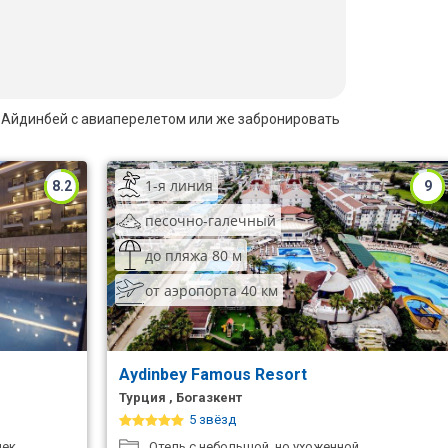
ети Айдинбей с авиаперелетом или же забронировать
1-я линия
8.2
9
песочно-галечный
до пляжа 80 м
от аэропорта 40 км
Aydinbey Famous Resort
Турция , Богазкент
5 звёзд
ек.
Отель с небольшой, но ухоженной