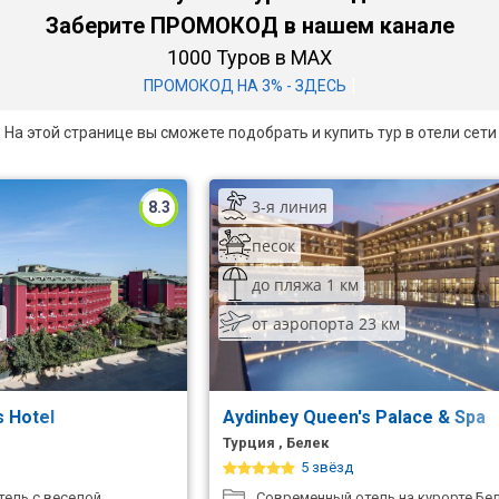
Заберите ПРОМОКОД в нашем канале
1000 Туров в MAX
|
ПРОМОКОД НА 3% - ЗДЕСЬ
и. На этой странице вы сможете подобрать и купить тур в отели с
3-я линия
8.3
песок
до пляжа 1 км
м
от аэропорта 23 км
s Hotel
Aydinbey Queen's Palace & Spa
Турция , Белек
5 звёзд
ель с веселой
Современный отель на курорте Бел