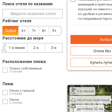
Поиск отеля по названию
анимацией и приятны
ТОП 10 лучших отелей 5*
хороший, но немного
но удобная и ухоженн
гостеприимный персо
Рейтинг отеля
ТОП 10 недорогих отелей
Отель ориентирован 
5*
Любой
6+
7+
8+
9+
Лучшие отели 4* звезды
Расстояние до моря
Выбрат
Недорогие отели 4*
1-я линия
2-я
3-я
Отели без
звезды
Расположение пляжа
Купить путе
Лучшие отели 3* звезды
Только собственный
5 отелей
Недорогие отели 3*
звезды
Пляж
Сетевые отели Турции
1-я линия
Песок с галькой
3 отелей
Сетевые отели Египта
песочно-галечный
Песок
2 отелей
Сетевые отели ОАЭ
до пляжа 50 км