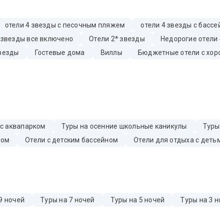
отели 4 звезды с песочным пляжем
отели 4 звезды с басс
 звезды все включено
Отели 2* звезды
Недорогие отели 
звезды
Гостевые дома
Виллы
Бюджетные отели с хор
 с аквапарком
Туры на осенние школьные каникулы
Туры
бом
Отели с детским бассейном
Отели для отдыха с деть
9 ночей
Туры на 7 ночей
Туры на 5 ночей
Туры на 3 н