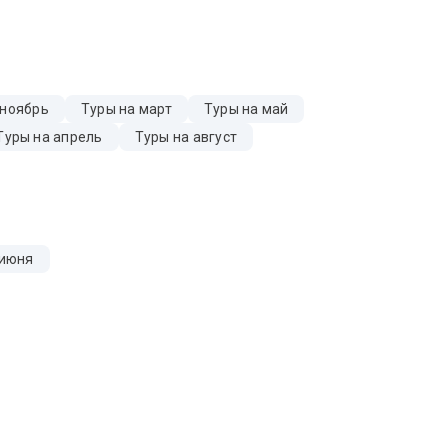
 ноябрь
Туры на март
Туры на май
Туры на апрель
Туры на август
 июня