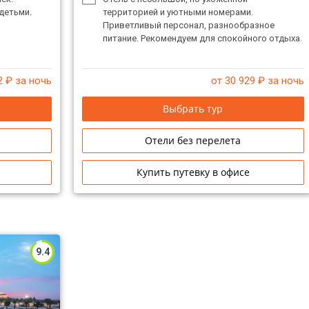
детьми.
территорией и уютными номерами.
Приветливый персонал, разнообразное
питание. Рекомендуем для спокойного отдыха.
2
₽ за ночь
от 30 929
₽ за ночь
Выбрать тур
Отели без перелета
Купить путевку в офисе
9.4