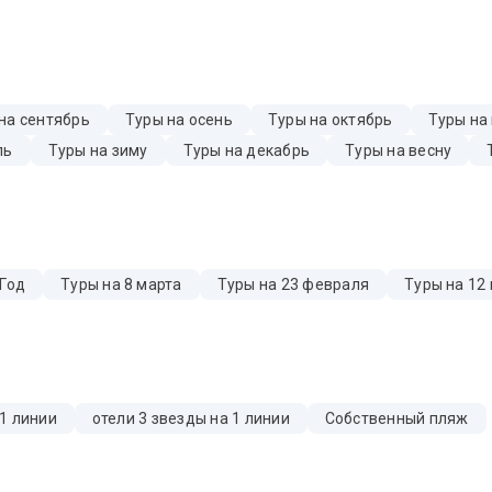
на сентябрь
Туры на осень
Туры на октябрь
Туры на
ль
Туры на зиму
Туры на декабрь
Туры на весну
 Год
Туры на 8 марта
Туры на 23 февраля
Туры на 12
 1 линии
отели 3 звезды на 1 линии
Собственный пляж