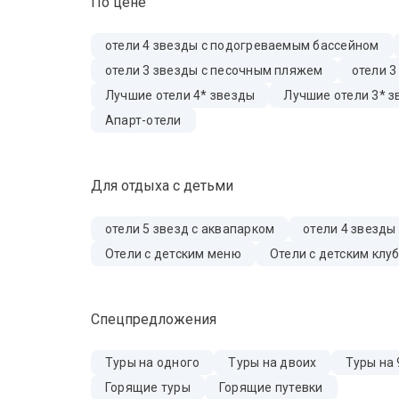
По цене
отели 4 звезды с подогреваемым бассейном
отели 3 звезды с песочным пляжем
отели 3
Лучшие отели 4* звезды
Лучшие отели 3* 
Апарт-отели
Для отдыха с детьми
отели 5 звезд с аквапарком
отели 4 звезды
Отели с детским меню
Отели с детским клу
Спецпредложения
Туры на одного
Туры на двоих
Туры на 
Горящие туры
Горящие путевки