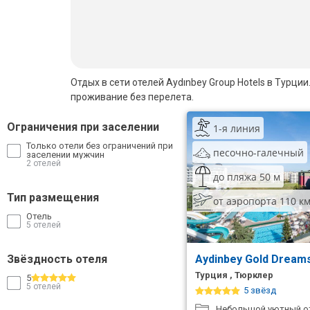
Бали
Вьетнам
Хайнань
Отдых в сети отелей Aydınbey Group Hotels в Турци
проживание без перелета.
Северный Гоа
Ограничения при заселении
1-я линия
Южный Гоа
Только отели без ограничений при
песочно-галечный
заселении мужчин
Занзибар
2 отелей
до пляжа 50 м
Абхазия
Тип размещения
от аэропорта 110 к
Отель
Большой Сочи
5 отелей
Кав Мин Воды
Звёздность отеля
Aydinbey Gold Dream
Экскурсионные туры
Турция , Тюрклер
5
5 отелей
5 звёзд
VIP отели 5 звезд
Небольшой уютный от