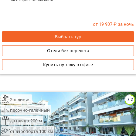
от 19 907
₽ за ночь
Выбрать тур
Отели без перелета
Купить путевку в офисе
2-я линия
7.2
песочно-галечный
до пляжа 200 м
от аэропорта 100 км