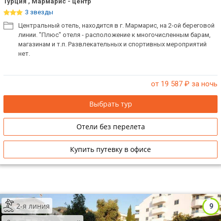
Турция , Мармарис - центр
3 звезды
Центральный отель, находится в г. Мармарис, на 2-ой береговой
линии. "Плюс" отеля - расположение к многочисленным барам,
магазинам и т.п. Развлекательных и спортивных мероприятий
нет.
от 19 587
₽ за ночь
Выбрать тур
Отели без перелета
Купить путевку в офисе
2-я линия
9