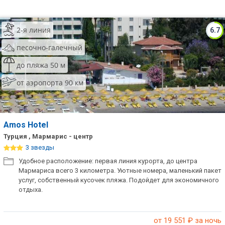
2-я линия
6.7
песочно-галечный
до пляжа 50 м
от аэропорта 90 км
Amos Hotel
Турция , Мармарис - центр
3 звезды
Удобное расположение: первая линия курорта, до центра
Мармариса всего 3 километра. Уютные номера, маленький пакет
услуг, собственный кусочек пляжа. Подойдет для экономичного
отдыха.
от 19 551
₽ за ночь