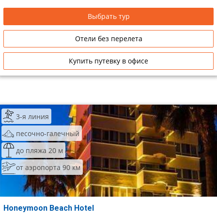
Выбрать тур
Отели без перелета
Купить путевку в офисе
3-я линия
песочно-галечный
до пляжа 20 м
от аэропорта 90 км
Honeymoon Beach Hotel