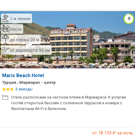
1-я линия
9
песок
до пляжа 20 м
от аэропорта 95 км
Maris Beach Hotel
Турция , Мармарис - центр
3 звезды
Отель расположен на частном пляже в Мармарисе. К услугам
гостей открытый бассейн с солнечной террасой и номера с
бесплатным Wi-Fi и балконом.
от 18 133
₽ за ночь