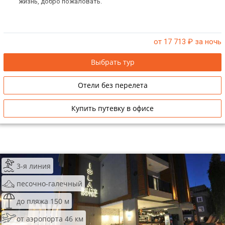
жизнь, добро пожаловать.
от 17 713
₽ за ночь
Выбрать тур
Отели без перелета
Купить путевку в офисе
3-я линия
песочно-галечный
до пляжа 150 м
от аэропорта 46 км