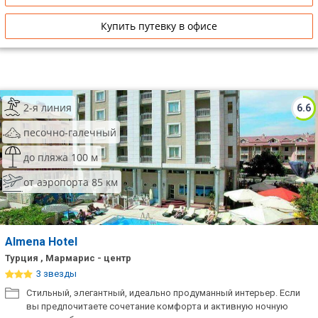
Купить путевку в офисе
2-я линия
6.6
песочно-галечный
до пляжа 100 м
от аэропорта 85 км
Almena Hotel
Турция , Мармарис - центр
3 звезды
Стильный, элегантный, идеально продуманный интерьер. Если
вы предпочитаете сочетание комфорта и активную ночную