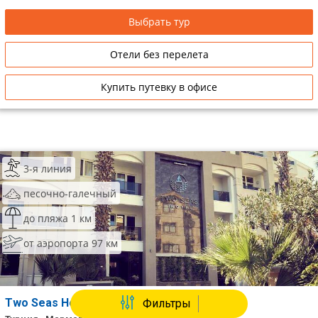
Выбрать тур
Отели без перелета
Купить путевку в офисе
3-я линия
песочно-галечный
до пляжа 1 км
от аэропорта 97 км
Two Seas Hotel
Фильтры