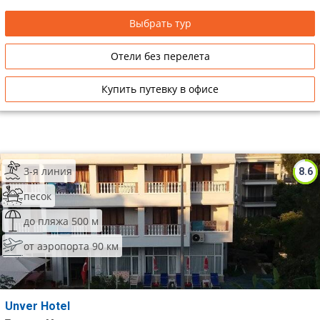
Выбрать тур
Отели без перелета
Купить путевку в офисе
3-я линия
8.6
песок
до пляжа 500 м
от аэропорта 90 км
Unver Hotel