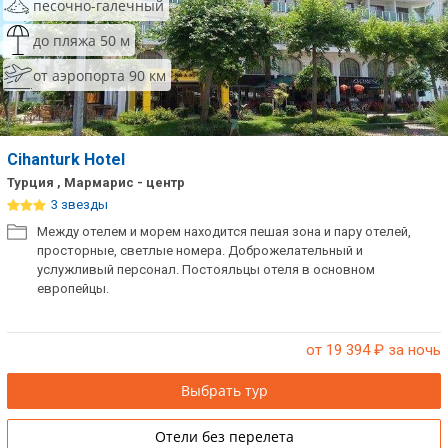
песочно-галечный
до пляжа 50 м
от аэропорта 90 км
Cihanturk Hotel
Турция , Мармарис - центр
3 звезды
Между отелем и морем находится пешая зона и пару отелей,
просторные, светлые номера. Доброжелательный и
услужливый персонал. Постояльцы отеля в основном
европейцы.
от 19 394
₽ за ночь
Выбрать тур
Отели без перелета