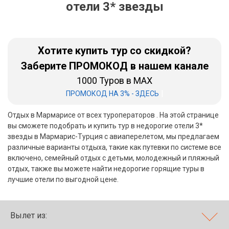
отели 3* звезды
Бали
Вьетнам
Хотите купить тур со скидкой?
Хайнань
Заберите ПРОМОКОД в нашем канале
1000 Туров в MAX
Северный Гоа
|
ПРОМОКОД НА 3% - ЗДЕСЬ
Южный Гоа
Отдых в Мармарисе от всех туроператоров . На этой странице
Занзибар
вы сможете подобрать и купить тур в недорогие отели 3*
звезды в Мармарис-Турция с авиаперелетом, мы предлагаем
Абхазия
различные варианты отдыха, такие как путевки по системе все
включено, семейный отдых с детьми, молодежный и пляжный
Большой Сочи
отдых, также вы можете найти недорогие горящие туры в
лучшие отели по выгодной цене.
Кав Мин Воды
Экскурсионные туры
Вылет из:
VIP отели 5 звезд