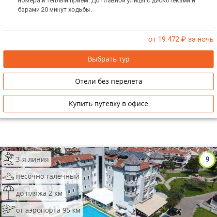
номера и теплый прием. До главной улицы с дискотеками и
барами 20 минут ходьбы.
от 19 472
₽ за ночь
Выбрать тур
Отели без перелета
Купить путевку в офисе
3-я линия
9
песочно-галечный
до пляжа 2 км
от аэропорта 95 км