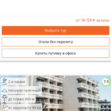
от 18 729
₽ за ночь
Выбрать тур
Отели без перелета
Купить путевку в офисе
2-я линия
7.9
песочно-галечный
до пляжа 800 м
от аэропорта 90 км