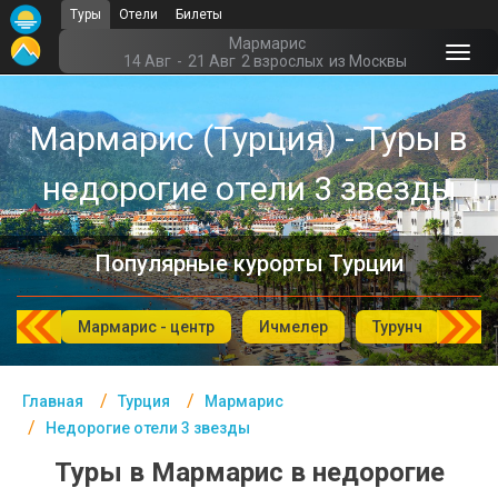
Туры
Отели
Билеты
Главная
Мармарис
14 Авг
-
21 Авг
2 взрослых
из Москвы
Турция- Курорты
Мармарис (Турция) - Туры в
Офис г. Москва
недорогие отели 3 звезды
Помощь
Подборки отелей
Популярные курорты Турции
Турция
Таиланд
роню
Мармарис - центр
Ичмелер
Турунч
Хис
ОАЭ
Главная
Турция
Мармарис
Египет
Недорогие отели 3 звезды
Куба
Туры в Мармарис в недорогие
Шри Ланка