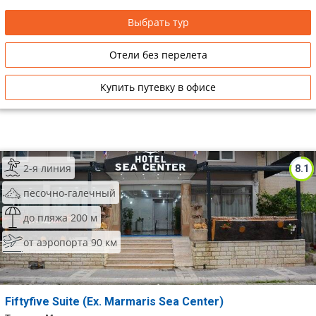
Выбрать тур
Отели без перелета
Купить путевку в офисе
2-я линия
8.1
песочно-галечный
до пляжа 200 м
от аэропорта 90 км
Fiftyfive Suite (Ex. Marmaris Sea Center)