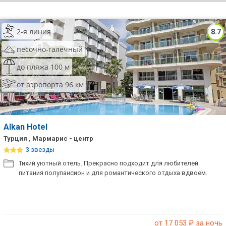
ТОП 10 лучших отелей 5*
2-я линия
8.7
ТОП 10 недорогих отелей
песочно-галечный
5*
до пляжа 100 м
Лучшие отели 4* звезды
от аэропорта 96 км
Недорогие отели 4*
звезды
Лучшие отели 3* звезды
Alkan Hotel
Турция , Мармарис - центр
Недорогие отели 3*
3 звезды
звезды
Тихий уютный отель. Прекрасно подходит для любителей
питания полупансион и для романтического отдыха вдвоем.
Сетевые отели Турции
Сетевые отели Египта
Сетевые отели ОАЭ
от 17 053
₽ за ночь