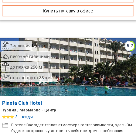
Купить путевку в офисе
2-я линия
5.7
песочно-галечный
до пляжа 250 м
от аэропорта 85 км
Pineta Club Hotel
Турция , Мармарис - центр
3 звезды
В отеле Вас ждет теплая атмосфера гостеприимности, здесь Вы
будете прекрасно чувствовать себя все время пребывания.