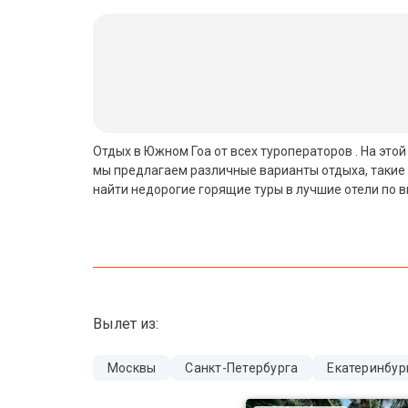
Бали
Вьетнам
Хайнань
Северный Гоа
Отдых в Южном Гоа от всех туроператоров . На это
мы предлагаем различные варианты отдыха, такие 
Южный Гоа
найти недорогие горящие туры в лучшие отели по 
Занзибар
Абхазия
Большой Сочи
Вылет из:
Кав Мин Воды
Экскурсионные туры
Москвы
Санкт-Петербурга
Екатеринбур
VIP отели 5 звезд