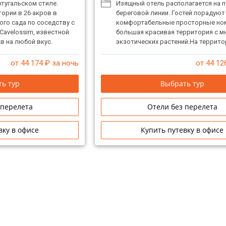
тугальском стиле.
Изящный отель располагается на 
ории в 26 акров в
береговой линии. Гостей порадуют
го сада по соседству с
комфортабельные просторные но
Cavelossim, известной
большая красивая территория с 
в на любой вкус.
экзотических растений.На террито
мейного отдыха.
имеется несколько ресторанов с 
разнообразной кухней. Атмосфера
от 44 174
₽ за ночь
от 44 12
располагающая к спокойствию и р
а также множество развлечений н
ь тур
Выбрать тур
вкус сделают отдых незабываемы
 перелета
Отели без перелета
вку в офисе
Купить путевку в офисе