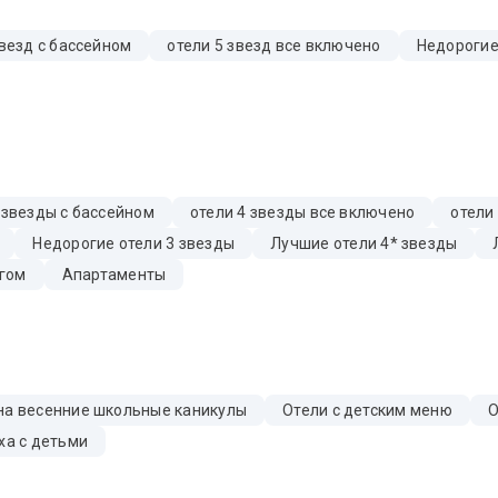
звезд с бассейном
отели 5 звезд все включено
Недорогие
 звезды с бассейном
отели 4 звезды все включено
отели
Недорогие отели 3 звезды
Лучшие отели 4* звезды
гом
Апартаменты
на весенние школьные каникулы
Отели с детским меню
О
ха с детьми