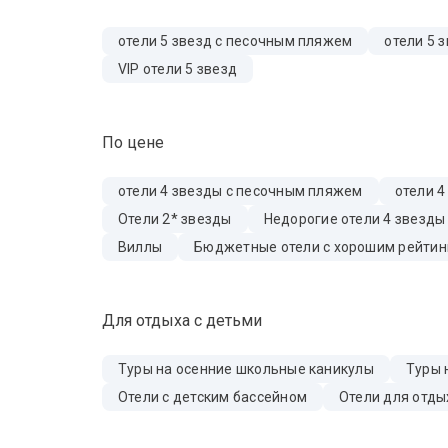
отели 5 звезд с песочным пляжем
отели 5 
VIP отели 5 звезд
По цене
отели 4 звезды с песочным пляжем
отели 4
Отели 2* звезды
Недорогие отели 4 звезды
Виллы
Бюджетные отели с хорошим рейтин
Для отдыха с детьми
Туры на осенние школьные каникулы
Туры 
Отели с детским бассейном
Отели для отды