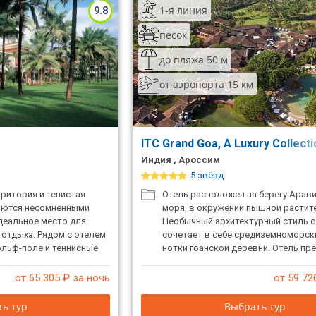
1-я линия
9.8
песок
до пляжа 50 м
от аэропорта 15 км
ITC Grand Goa, A Luxury Collect
Индия , Ароссим
5 звёзд
ритория и тенистая
Отель расположен на берегу Арав
яются несомненными
моря, в окружении пышной растит
деальное место для
Необычный архитектурный стиль 
 отдыха. Рядом с отелем
сочетает в себе средиземноморск
ольф-поле и теннисные
нотки гоанской деревни. Отель пр
 активного отдыха.
широкий спектр услуг в сочетании 
змещение в просторных
индивидуальным обслуживанием. 
от 65 305
₽ за ночь
от 59 72
мерах с современными
самых роскошных и престижных о
лепным видом на
курорта. Великолепный аюрведиче
ь тур
Выбрать тур
 и море.
с процедурами по омоложению.