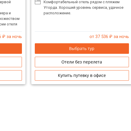
первой
Комфортабельный отель рядом с пляжем
Уторда. Хороший уровень сервиса, удачное
мера и
расположение.
множеством
рии отеля
самой
,
6
₽ за ночь
от 37 536
₽ за ночь
елаксации,
а любой
Выбрать тур
м.
Отели без перелета
Купить путевку в офисе