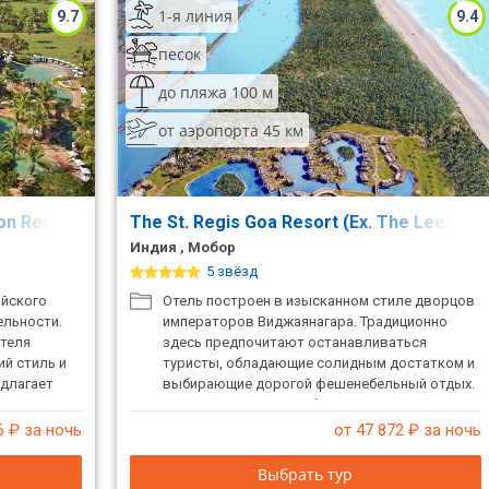
1-я линия
9.7
9.4
песок
до пляжа 100 м
от аэропорта 45 км
ion Resort & Spa (Ex. Park Hyat Goa)
The St. Regis Goa Resort (Ex. The Leela G
Индия , Мобор
5 звёзд
ийского
Отель построен в изысканном стиле дворцов
ельности.
императоров Виджаянагара. Традиционно
отеля
здесь предпочитают останавливаться
ий стиль и
туристы, обладающие солидным достатком и
едлагает
выбирающие дорогой фешенебельный отдых.
с
Архитектурные ансамбли многочисленных
Один из
павильонов, мосты, пышная зелень тенистых
6
₽ за ночь
от 47 872
₽ за ночь
телей
парков, живописные лагуны и успокаивающее
ский центр
журчание водопадов создают неповторимую
Выбрать тур
атмосферу этого райского уголка. К услугам