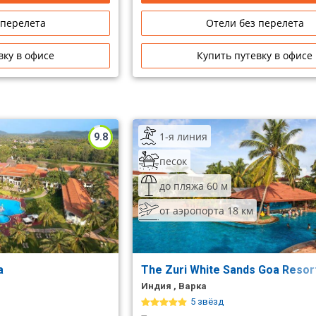
 перелета
Отели без перелета
вку в офисе
Купить путевку в офисе
1-я линия
9.8
песок
до пляжа 60 м
от аэропорта 18 км
oa
The Zuri White Sands Goa Resort
Индия , Варка
5 звёзд