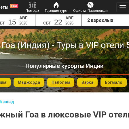
new
леты
Помощь
Горящие туры
Офис м. Павелецкая
АВГ
АВГ
15
22
БТ
СБТ
2026
2026
оа (Индия) - Туры в VIP отели 
Популярные курорты Индии
лим
Маджорда
Палолем
Варка
Богмало
5 звезд
жный Гоа в люксовые VIP отели