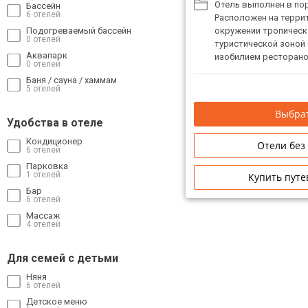
Отель выполнен в пор
Бассейн
6 отелей
Расположен на террит
Подогреваемый бассейн
окружении тропическо
0 отелей
туристической зоной 
Аквапарк
изобилием ресторано
0 отелей
Рекомендуется для се
Баня / сауна / хаммам
5 отелей
Выбрат
Удобства в отеле
Кондиционер
Отели без
6 отелей
Парковка
1 отелей
Купить путе
Бар
6 отелей
Массаж
4 отелей
Для семей с детьми
Няня
6 отелей
Детское меню