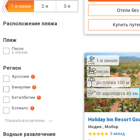
1-я линия
2-я
3-я
Сетевые отели Таиланда
Отели без
Расположение пляжа
Купить путе
Сетевые отели Шри Ланки
Пляж
Сетевые отели Вьетнама
Песок
6 отелей
1-я линия
Сетевые отели Мальдив
Регион
песок
Сетевые отели Бали
Ароссим
?
до пляжа 100 м
Бенаулим
Сетевые отели Сейшел
?
от аэропорта 45 км
Беталбатим
?
Сетевые отели Маврикия
Богмало
?
Holiday Inn Resort G
Показать все регионы
Индия , Мобор
Водные развлечения
5 звёзд