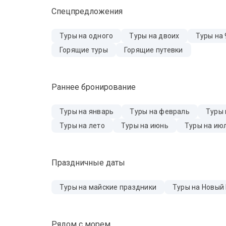
Спецпредложения
Туры на одного
Туры на двоих
Туры на 
Горящие туры
Горящие путевки
Раннее бронирование
Туры на январь
Туры на февраль
Туры 
Туры на лето
Туры на июнь
Туры на ию
Праздничные даты
Туры на майские праздники
Туры на Новый
Рядом с морем