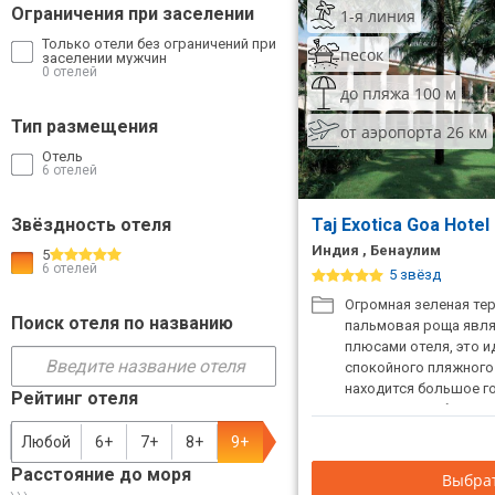
Ограничения при заселении
1-я линия
ТОП 10 лучших отелей 5*
Только отели без ограничений при
песок
заселении мужчин
0 отелей
до пляжа 100 м
ТОП 10 недорогих отелей
5*
Тип размещения
от аэропорта 26 км
Отель
Лучшие отели 4* звезды
6 отелей
Недорогие отели 4*
Звёздность отеля
Taj Exotica Goa Hotel
звезды
Индия , Бенаулим
5
6 отелей
Лучшие отели 3* звезды
5 звёзд
Огромная зеленая тер
Недорогие отели 3*
Поиск отеля по названию
пальмовая роща явл
звезды
плюсами отеля, это и
спокойного пляжного
Сетевые отели Турции
находится большое г
Рейтинг отеля
корты для любителей
Сетевые отели Египта
Отель предлагает ра
Любой
6+
7+
8+
9+
комфортабельных но
Расстояние до моря
удобствами и велико
Сетевые отели ОАЭ
Выбрат
окружающую природу