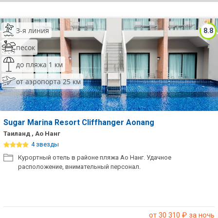
ТОП 10 лучших отелей 5*
3-я линия
8.8
ТОП 10 недорогих отелей
песок
5*
до пляжа 1 км
Лучшие отели 4* звезды
от аэропорта 25 км
Недорогие отели 4*
звезды
Лучшие отели 3* звезды
Sugar Marina Resort Cliffhanger Aonang
Таиланд , Ао Нанг
Недорогие отели 3*
4 звезды
звезды
Курортный отель в районе пляжа Ао Нанг. Удачное
расположение, внимательный персонал.
Сетевые отели Турции
Сетевые отели Египта
Сетевые отели ОАЭ
от 30 310
₽ за ночь