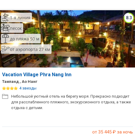
1-я линия
8.3
песок
до пляжа 50 м
от аэропорта 27 км
Vacation Village Phra Nang Inn
Таиланд , Ао Нанг
4 звезды
Небольшой уютный отель на берегу моря. Прекрасно подходит
для расслабленного пляжного, экскурсионного отдыха, а также
отдыха с детьми.
от 35 445
₽ за ночь