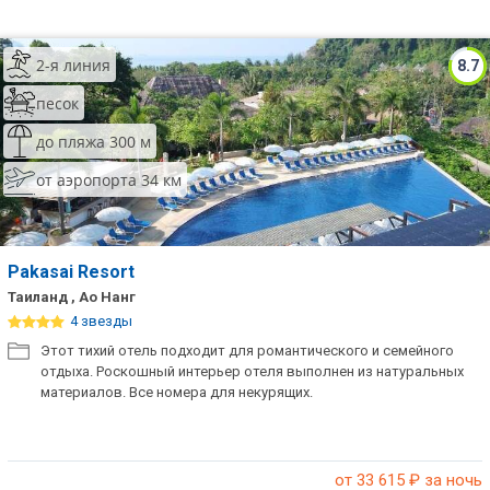
2-я линия
8.7
песок
до пляжа 300 м
от аэропорта 34 км
Pakasai Resort
Таиланд , Ао Нанг
4 звезды
Этот тихий отель подходит для романтического и семейного
отдыха. Роскошный интерьер отеля выполнен из натуральных
материалов. Все номера для некурящих.
от 33 615
₽ за ночь