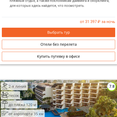
пляжный отдых, а также поклонникам дайвинга и снорклинга,
для которых здесь найдется, что посмотреть.
от 31 397
₽ за ночь
Выбрать тур
Отели без перелета
Купить путевку в офисе
2-я линия
7.8
песок
до пляжа 120 м
от аэропорта 35 км