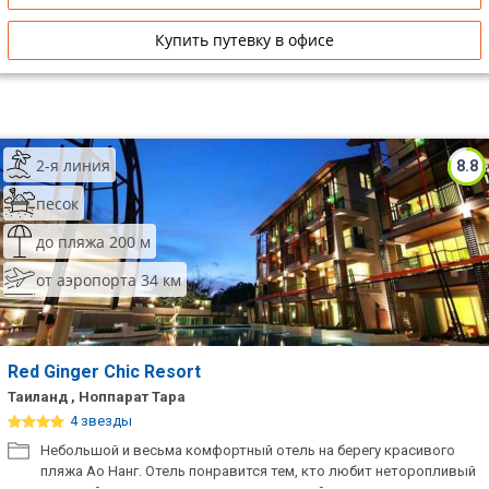
Купить путевку в офисе
2-я линия
8.8
песок
до пляжа 200 м
от аэропорта 34 км
Red Ginger Chic Resort
Таиланд , Ноппарат Тара
4 звезды
Небольшой и весьма комфортный отель на берегу красивого
пляжа Ао Нанг. Отель понравится тем, кто любит неторопливый