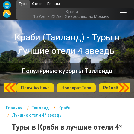
Туры
Отели
Билеты
Главная
Краби
15 Авг
-
22 Авг
2 взрослых
из Москвы
Таиланд- Курорты
Краби (Таиланд) - Туры в
Офис г. Москва
лучшие отели 4 звезды
Помощь
Подборки отелей
Популярные курорты Таиланда
Турция
Таиланд
-Пхи
Пляж Ао Нанг
Ноппарат Тара
Рейлей
Т
ОАЭ
Главная
Таиланд
Краби
Египет
Лучшие отели 4* звезды
Куба
Туры в Краби в лучшие отели 4*
Шри Ланка