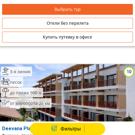
Выбрать тур
Отели без перелета
Купить путевку в офисе
3-я линия
10
песок
до пляжа 900 м
от аэропорта 25 км
Deevana Plaza Krabi Aonang
Фильтры