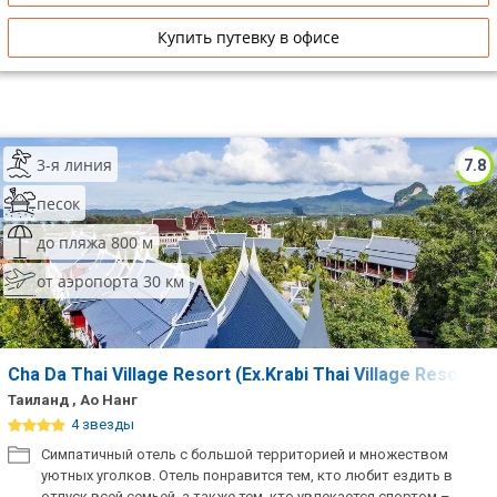
Купить путевку в офисе
3-я линия
7.8
песок
до пляжа 800 м
от аэропорта 30 км
Cha Da Thai Village Resort (Ex.Krabi Thai Village Resort)
Таиланд , Ао Нанг
4 звезды
Симпатичный отель с большой территорией и множеством
уютных уголков. Отель понравится тем, кто любит ездить в
отпуск всей семьей, а также тем, кто увлекается спортом –