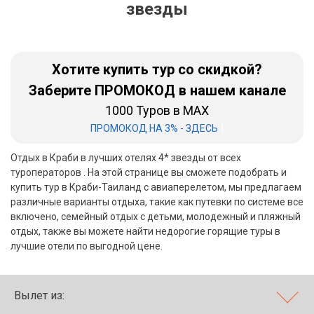
звезды
Бали
Вьетнам
Хотите купить тур со скидкой?
Хайнань
Заберите ПРОМОКОД в нашем канале
1000 Туров в MAX
Северный Гоа
|
ПРОМОКОД НА 3% - ЗДЕСЬ
Южный Гоа
Отдых в Краби в лучших отелях 4* звезды от всех
Занзибар
туроператоров . На этой странице вы сможете подобрать и
купить тур в Краби-Таиланд с авиаперелетом, мы предлагаем
Абхазия
различные варианты отдыха, такие как путевки по системе все
включено, семейный отдых с детьми, молодежный и пляжный
Большой Сочи
отдых, также вы можете найти недорогие горящие туры в
лучшие отели по выгодной цене.
Кав Мин Воды
Экскурсионные туры
Вылет из:
VIP отели 5 звезд