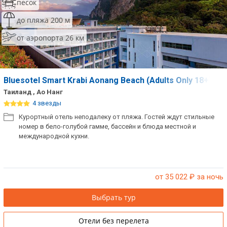
песок
до пляжа 200 м
от аэропорта 26 км
Bluesotel Smart Krabi Aonang Beach (Adults Only 18+)
Таиланд , Ао Нанг
4 звезды
Курортный отель неподалеку от пляжа. Гостей ждут стильные
номер в бело-голубой гамме, бассейн и блюда местной и
международной кухни.
от 35 022
₽ за ночь
Выбрать тур
Отели без перелета