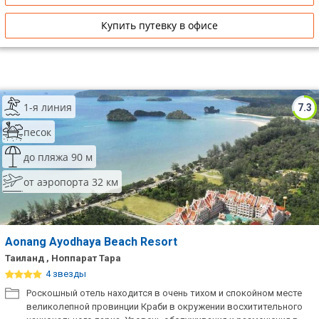
Купить путевку в офисе
1-я линия
7.3
песок
до пляжа 90 м
от аэропорта 32 км
Aonang Ayodhaya Beach Resort
Таиланд , Ноппарат Тара
4 звезды
Роскошный отель находится в очень тихом и спокойном месте
великолепной провинции Краби в окружении восхитительного