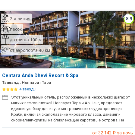
2-я линия
8.9
песок
до пляжа 100 м
от аэропорта 40 км
Centara Anda Dhevi Resort & Spa
Таиланд , Ноппарат Тара
4 звезды
Этот уникальный отель, расположенный в нескольких шагах от
мягких песков пляжей Ноппарат Тара и Ао Нанг, предлагает
идеальную базу для изучения тропических чудес провинции
Краби, включая скалолазание мирового класса, дайвинг и
сноркелинг-круизы на близлежащие карстовые острова. На
самом курорте гости имеют доступ к большому 43-метровому
бассейну с баром у кромки бассейна, водной горкой и номерами
от 32 142
₽ за ночь