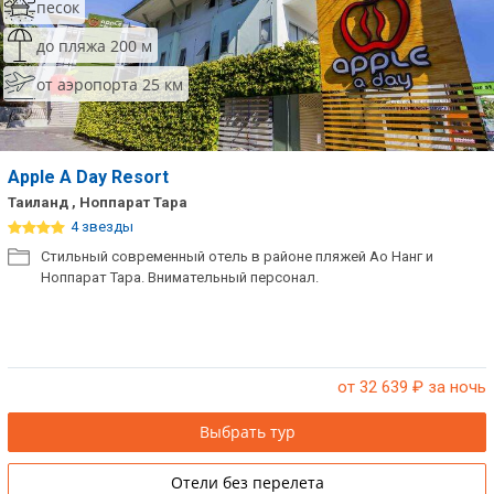
песок
до пляжа 200 м
от аэропорта 25 км
Apple A Day Resort
Таиланд , Ноппарат Тара
4 звезды
Стильный современный отель в районе пляжей Ао Нанг и
Ноппарат Тара. Внимательный персонал.
от 32 639
₽ за ночь
Выбрать тур
Отели без перелета