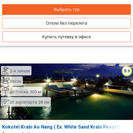
Выбрать тур
Отели без перелета
Купить путевку в офисе
2-я линия
8.6
песок
до пляжа 300 м
от аэропорта 28 км
Kokotel Krabi Ao Nang ( Ex. White Sand Krabi Resort)