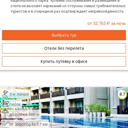
национального парка. Уровень обслуживания и размещения в
отеле не вызовет нареканий со стороны самых требовательных
туристов и в очередной раз подтверждает непревзойденность
традиций тайского гостеприимства.
от 32 763
₽ за ночь
Выбрать тур
Отели без перелета
Купить путевку в офисе
3-я линия
8.7
песок
до пляжа 500 м
от аэропорта 17 км