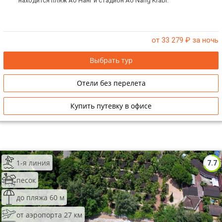
находится пляж Ао Нанг и стадион Ao Nang Krabi.
от 33 279
₽ за ночь
Выбрать тур
Отели без перелета
Купить путевку в офисе
1-я линия
7.7
песок
до пляжа 60 м
от аэропорта 27 км