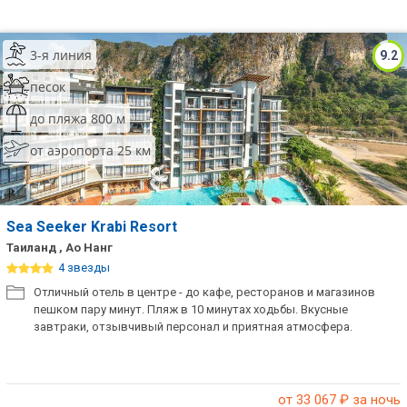
3-я линия
9.2
песок
до пляжа 800 м
от аэропорта 25 км
Sea Seeker Krabi Resort
Таиланд , Ао Нанг
4 звезды
Отличный отель в центре - до кафе, ресторанов и магазинов
пешком пару минут. Пляж в 10 минутах ходьбы. Вкусные
завтраки, отзывчивый персонал и приятная атмосфера.
от 33 067
₽ за ночь