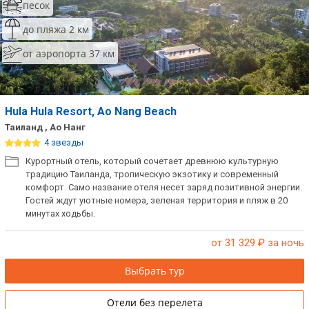
песок
до пляжа 2 км
от аэропорта 37 км
Hula Hula Resort, Ao Nang Beach
Таиланд , Ао Нанг
4 звезды
Курортный отель, который сочетает древнюю культурную
традицию Таиланда, тропическую экзотику и современный
комфорт. Само название отеля несет заряд позитивной энергии.
Гостей ждут уютные номера, зеленая территория и пляж в 20
минутах ходьбы.
от 31 329
₽ за ночь
Выбрать тур
Отели без перелета