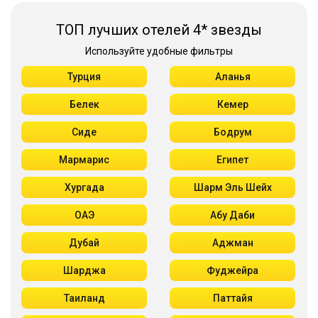
ТОП лучших отелей 4* звезды
Используйте удобные фильтры
Турция
Аланья
Белек
Кемер
Сиде
Бодрум
Мармарис
Египет
Хургада
Шарм Эль Шейх
ОАЭ
Абу Даби
Дубай
Аджман
Шарджа
Фуджейра
Таиланд
Паттайя