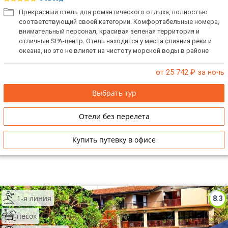
Прекрасный отель для романтического отдыха, полностью
соответствующий своей категории. Комфортабельные номера,
внимательный персонал, красивая зеленая территория и
отличный SPA-центр. Отель находится у места слияния реки и
океана, но это не влияет на чистоту морской воды в районе
пляжа. Неподалеку есть центр по защите и выращиванию
черепах, мини-зоосад, фабрика масок, центр водных видов
от 25 742
₽ за ночь
спорта (обеспечивается трансфер). Возможна организация
свадебных церемоний.
Выбрать тур
Отели без перелета
Купить путевку в офисе
1-я линия
8.3
песок