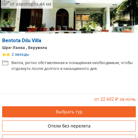
от аэропорта 44 км
Сетевые отели Таиланда
Сетевые отели Шри Ланки
Bentota Dilu Villa
Сетевые отели Вьетнама
Шри-Ланка , Берувела
2 звезды
Сетевые отели Мальдив
Вилла, уютно обставленная и оснащённая необходимым, чтобы
отдохнуть после долгого и насыщенного дня.
Сетевые отели Бали
Сетевые отели Сейшел
Сетевые отели Маврикия
от 22 602
₽ за ночь
Выбрать тур
Отели без перелета