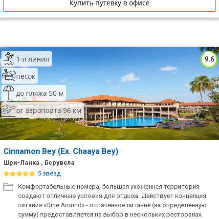
Купить путевку в офисе
1-я линия
9.6
песок
до пляжа 50 м
от аэропорта 96 км
Cinnamon Bey (Ex. Chaaya Bey)
Шри-Ланка , Берувела
5 звёзд
Комфортабельные номера, большая ухоженная территория
создают отличные условия для отдыха. Действует концепция
питания «Dine Around» - оплаченное питание (на определенную
сумму) предоставляется на выбор в нескольких ресторанах.