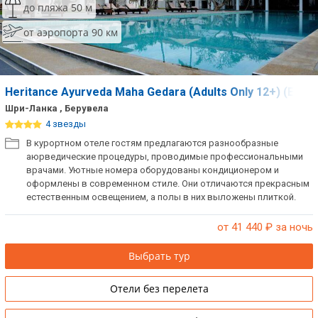
до пляжа 50 м
от аэропорта 90 км
Heritance Ayurveda Maha Gedara (Adults Only 12+) (Ex. N
Шри-Ланка , Берувела
4 звезды
В курортном отеле гостям предлагаются разнообразные
аюрведические процедуры, проводимые профессиональными
врачами. Уютные номера оборудованы кондиционером и
оформлены в современном стиле. Они отличаются прекрасным
естественным освещением, а полы в них выложены плиткой.
от 41 440
₽ за ночь
Выбрать тур
Отели без перелета