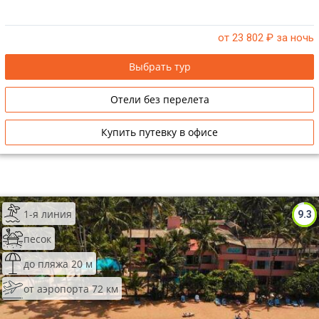
от 23 802
₽ за ночь
Выбрать тур
Отели без перелета
Купить путевку в офисе
1-я линия
9.3
песок
до пляжа 20 м
от аэропорта 72 км