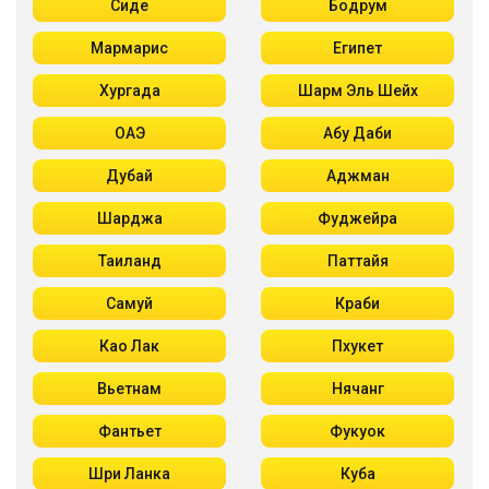
Сиде
Бодрум
Мармарис
Египет
Хургада
Шарм Эль Шейх
ОАЭ
Абу Даби
Дубай
Аджман
Шарджа
Фуджейра
Таиланд
Паттайя
Самуй
Краби
Као Лак
Пхукет
Вьетнам
Нячанг
Фантьет
Фукуок
Шри Ланка
Куба