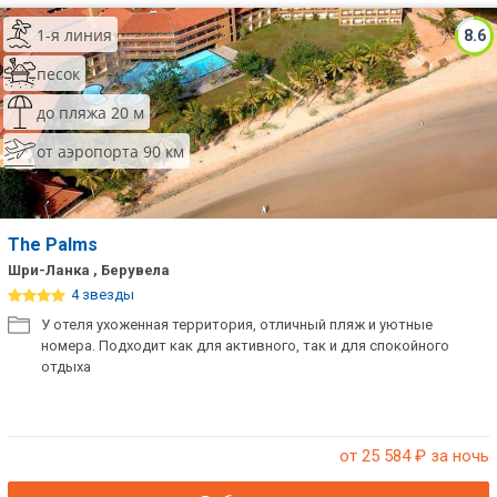
1-я линия
8.6
песок
до пляжа 20 м
от аэропорта 90 км
The Palms
Шри-Ланка , Берувела
4 звезды
У отеля ухоженная территория, отличный пляж и уютные
номера. Подходит как для активного, так и для спокойного
отдыха
от 25 584
₽ за ночь