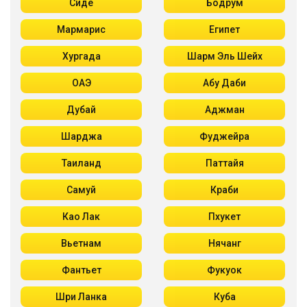
Сиде
Бодрум
Мармарис
Египет
Хургада
Шарм Эль Шейх
ОАЭ
Абу Даби
Дубай
Аджман
Шарджа
Фуджейра
Таиланд
Паттайя
Самуй
Краби
Као Лак
Пхукет
Вьетнам
Нячанг
Фантьет
Фукуок
Шри Ланка
Куба