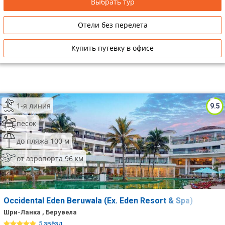
Выбрать тур
Отели без перелета
Купить путевку в офисе
1-я линия
9.5
песок
до пляжа 100 м
от аэропорта 96 км
Occidental Eden Beruwala (Ex. Eden Resort & Spa)
Шри-Ланка , Берувела
5 звёзд