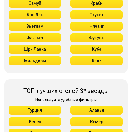
Самуй
Краби
Као Лак
Пхукет
Вьетнам
Нячанг
Фантьет
Фукуок
Шри Ланка
Куба
Мальдивы
Бали
ТОП лучших отелей 3* звезды
Используйте удобные фильтры
Турция
Аланья
Белек
Кемер