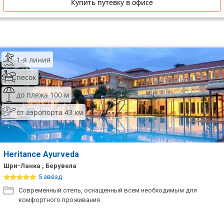
Купить путевку в офисе
1-я линия
песок
до пляжа 100 м
от аэропорта 43 км
Heritance Ayurveda
Шри-Ланка , Берувела
5 звёзд
Современный отель, оснащенный всем необходимым для
комфортного проживания.