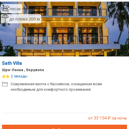
песок
до пляжа 200 м
Sath Villa
Шри-Ланка , Берувела
2 звезды
Современная вилла с бассейном, оснащенная всем
необходимым для комфортного проживания.
от 33 154
₽ за ночь