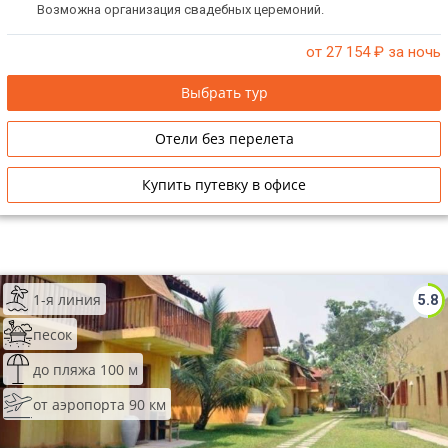
Возможна организация свадебных церемоний.
от 27 154
₽ за ночь
Выбрать тур
Отели без перелета
Купить путевку в офисе
1-я линия
5.8
песок
до пляжа 100 м
от аэропорта 90 км