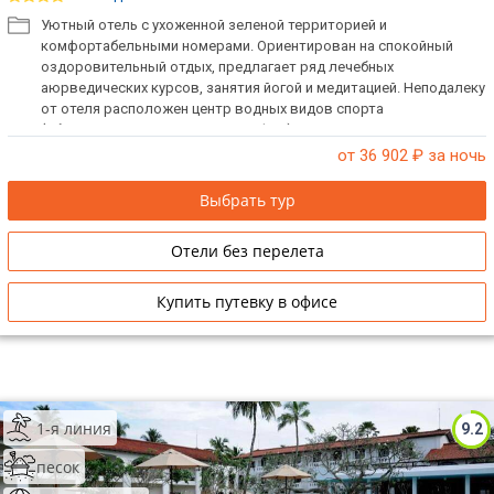
Уютный отель с ухоженной зеленой территорией и
комфортабельными номерами. Ориентирован на спокойный
оздоровительный отдых, предлагает ряд лечебных
аюрведических курсов, занятия йогой и медитацией. Неподалеку
от отеля расположен центр водных видов спорта
(обеспечивается платный трансфер). Отель не принимает детей
младше 12 лет.
от 36 902
₽ за ночь
Выбрать тур
Отели без перелета
Купить путевку в офисе
1-я линия
9.2
песок