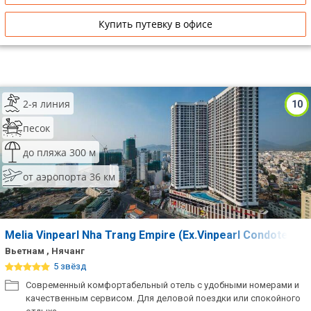
Купить путевку в офисе
2-я линия
10
песок
до пляжа 300 м
от аэропорта 36 км
Melia Vinpearl Nha Trang Empire (Ex.Vinpearl Condotel E
Вьетнам , Нячанг
5 звёзд
Современный комфортабельный отель с удобными номерами и
качественным сервисом. Для деловой поездки или спокойного