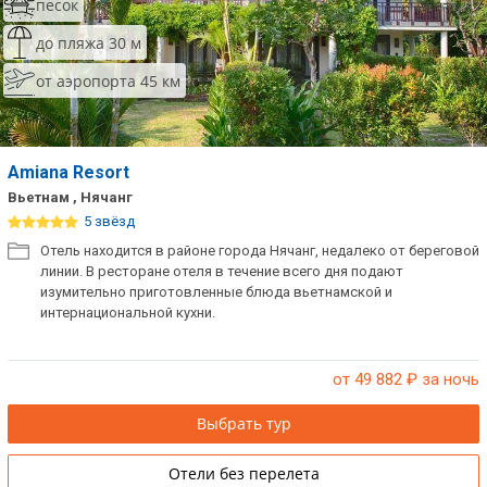
песок
до пляжа 30 м
от аэропорта 45 км
Amiana Resort
Вьетнам , Нячанг
5 звёзд
Отель находится в районе города Нячанг, недалеко от береговой
линии. В ресторане отеля в течение всего дня подают
изумительно приготовленные блюда вьетнамской и
интернациональной кухни.
от 49 882
₽ за ночь
Выбрать тур
Отели без перелета