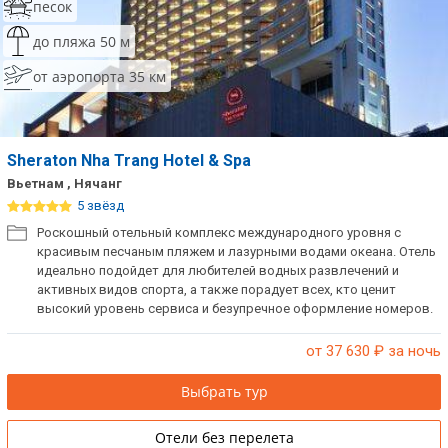
песок
до пляжа 50 м
от аэропорта 35 км
Sheraton Nha Trang Hotel & Spa
Вьетнам , Нячанг
5 звёзд
Роскошный отельный комплекс международного уровня с
красивым песчаным пляжем и лазурными водами океана. Отель
идеально подойдет для любителей водных развлечений и
активных видов спорта, а также порадует всех, кто ценит
высокий уровень сервиса и безупречное оформление номеров.
от 37 630
₽ за ночь
Выбрать тур
Отели без перелета