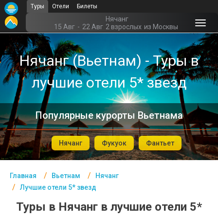
Туры
Отели
Билеты
Главная
Нячанг
15 Авг
-
22 Авг
2 взрослых
из Москвы
Вьетнам- Курорты
Нячанг (Вьетнам) - Туры в
Офис г. Москва
лучшие отели 5* звезд
Помощь
Подборки отелей
Популярные курорты Вьетнама
Турция
Таиланд
Нячанг
Фукуок
Фантьет
ОАЭ
Главная
Вьетнам
Нячанг
Египет
Лучшие отели 5* звезд
Куба
Туры в Нячанг в лучшие отели 5*
Шри Ланка