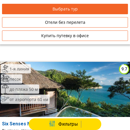
Выбрать тур
Отели без перелета
Купить путевку в офисе
1-я линия
9.7
песок
до пляжа 50 м
от аэропорта 60 км
Six Senses Ninh Van Bay
Фильтры