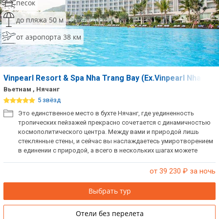
песок
до пляжа 50 м
от аэропорта 38 км
Vinpearl Resort & Spa Nha Trang Bay (Ex.Vinpearl Nha Tran
Вьетнам , Нячанг
5 звёзд
Это единственное место в бухте Нячанг, где уединенность
тропических пейзажей прекрасно сочетается с динамичностью
космополитического центра. Между вами и природой лишь
стеклянные стены, и сейчас вы наслаждаетесь умиротворением
в единении с природой, а всего в нескольких шагах можете
окунуться в мир оживленного действия. Отель состоит из
одного основного здания и комплекса вилл.
от 39 230
₽ за ночь
Выбрать тур
Отели без перелета