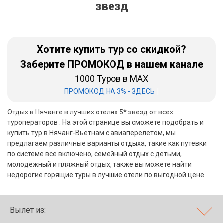
звезд
Бали
Вьетнам
Хотите купить тур со скидкой?
Хайнань
Заберите ПРОМОКОД в нашем канале
1000 Туров в MAX
Северный Гоа
|
ПРОМОКОД НА 3% - ЗДЕСЬ
Южный Гоа
Отдых в Нячанге в лучших отелях 5* звезд от всех
Занзибар
туроператоров . На этой странице вы сможете подобрать и
купить тур в Нячанг-Вьетнам с авиаперелетом, мы
Абхазия
предлагаем различные варианты отдыха, такие как путевки
по системе все включено, семейный отдых с детьми,
Большой Сочи
молодежный и пляжный отдых, также вы можете найти
недорогие горящие туры в лучшие отели по выгодной цене.
Кав Мин Воды
Экскурсионные туры
Вылет из:
VIP отели 5 звезд