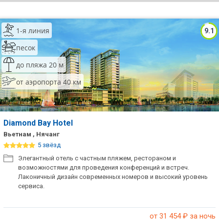
ТОП 10 лучших отелей 5*
1-я линия
9.1
ТОП 10 недорогих отелей
песок
5*
до пляжа 20 м
Лучшие отели 4* звезды
от аэропорта 40 км
Недорогие отели 4*
звезды
Лучшие отели 3* звезды
Diamond Bay Hotel
Вьетнам , Нячанг
Недорогие отели 3*
5 звёзд
звезды
Элегантный отель с частным пляжем, рестораном и
возможностями для проведения конференций и встреч.
Сетевые отели Турции
Лаконичный дизайн современных номеров и высокий уровень
сервиса.
Сетевые отели Египта
Сетевые отели ОАЭ
от 31 454
₽ за ночь