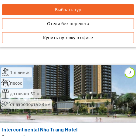
Выбрать тур
Отели без перелета
Купить путевку в офисе
1-я линия
7
песок
до пляжа 50 м
от аэропорта 28 км
Intercontinental Nha Trang Hotel