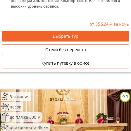
релаксации и омоложения. Комфортные стильные номера и
высокий уровень сервиса.
от 35 224
₽ за ночь
Выбрать тур
Отели без перелета
Купить путевку в офисе
3-я линия
9.1
песок
до пляжа 300 м
от аэропорта 35 км