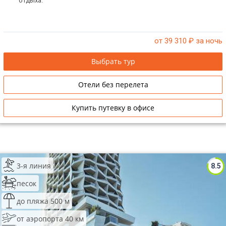
отдыха.
от 39 310
₽ за ночь
Выбрать тур
Отели без перелета
Купить путевку в офисе
3-я линия
8.5
песок
до пляжа 500 м
от аэропорта 40 км