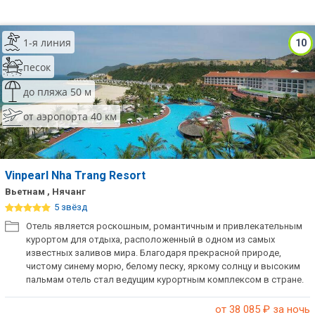
1-я линия
10
песок
до пляжа 50 м
от аэропорта 40 км
Vinpearl Nha Trang Resort
Вьетнам , Нячанг
5 звёзд
Отель является роскошным, романтичным и привлекательным
курортом для отдыха, расположенный в одном из самых
известных заливов мира. Благодаря прекрасной природе,
чистому синему морю, белому песку, яркому солнцу и высоким
пальмам отель стал ведущим курортным комплексом в стране.
Все номера имеют вид на море/горы. Отлично подойдет для
качественного семейного отдыха.
от 38 085
₽ за ночь