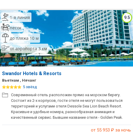
1-я линия
9.5
песок
до пляжа 10 м
от аэропорта 3 км
Swandor Hotels & Resorts
Вьетнам , Нячанг
5 звёзд
Современный отель расположен прямо на морском берегу.
Состоит из 2-х корпусов, гости отеля не могут пользоваться
территорией и услугами отеля Dessole Sea Lion Beach Resort.
Красивые и удобные номера, разнообразная анимация и
качественный сервис. Бывшее название отеля - Golden Peak.
от 55 953
₽ за ночь