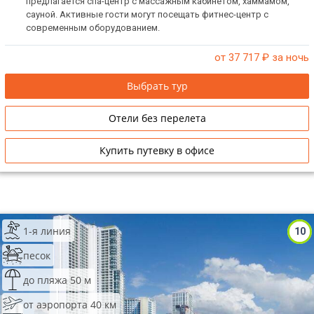
предлагается спа-центр с массажным кабинетом, хаммамом,
сауной. Активные гости могут посещать фитнес-центр с
современным оборудованием.
от 37 717
₽ за ночь
Выбрать тур
Отели без перелета
Купить путевку в офисе
1-я линия
10
песок
до пляжа 50 м
от аэропорта 40 км