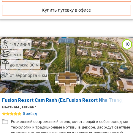
Купить путевку в офисе
1-я линия
10
песок
до пляжа 30 м
от аэропорта 6 км
Fusion Resort Cam Ranh (Ex.Fusion Resort Nha Trang)
Вьетнам , Нячанг
5 звёзд
Роскошный современный отель, сочетающий в себе последние
технологии и традиционные мотивы в декоре. Вас ждут светлые
просторные номера с панорамными окнами, первоклассный