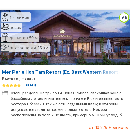
1-я линия
9.8
песок
до пляжа 50 м
от аэропорта 35 км
Mer Perle Hon Tam Resort (Ex. Best Western Resort & R
Вьетнам , Нячанг
5 звёзд
Отель разделен на три зоны. Зона С: жилая, спокойная зона с
бассейном и отдельным пляжем; зоны А и В оживленные, есть
ресторан, бассейн, так же есть отдельный пляж; в эти зоны
допускаются люди не проживающие в отеле. Номера
расположены на возвышенности, примерно 5-10 минут ходьбы
до пляжа.
от 40 876
₽ за ночь