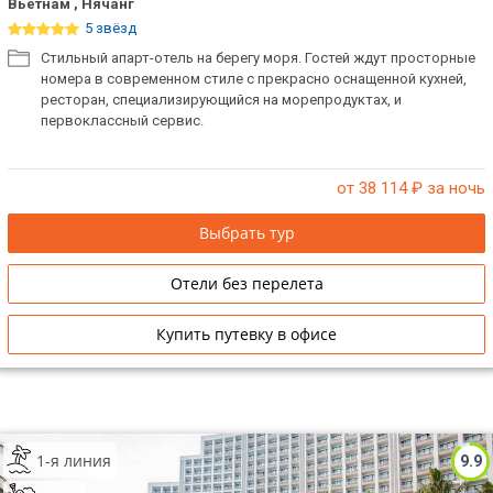
Вьетнам , Нячанг
5 звёзд
Стильный апарт-отель на берегу моря. Гостей ждут просторные
номера в современном стиле с прекрасно оснащенной кухней,
ресторан, специализирующийся на морепродуктах, и
первоклассный сервис.
от 38 114
₽ за ночь
Выбрать тур
Отели без перелета
Купить путевку в офисе
1-я линия
9.9