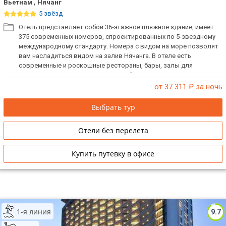
Вьетнам , Нячанг
5 звёзд
Отель представляет собой 36-этажное пляжное здание, имеет
375 современных номеров, спроектированных по 5-звездному
международному стандарту. Номера с видом на море позволят
вам насладиться видом на залив Нячанга. В отеле есть
современные и роскошные рестораны, бары, залы для
проведения мероприятий и разнообразные возможности для
отдыха.
от 37 311
₽ за ночь
Выбрать тур
Отели без перелета
Купить путевку в офисе
1-я линия
9.7