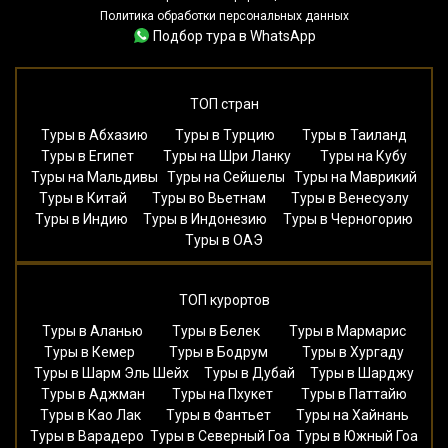
Политика обработки персональных данных
Подбор тура в WhatsApp
ТОП стран
Туры в Абхазию
Туры в Турцию
Туры в Таиланд
Туры в Египет
Туры на Шри Ланку
Туры на Кубу
Туры на Мальдивы
Туры на Сейшелы
Туры на Маврикий
Туры в Китай
Туры во Вьетнам
Туры в Венесуэлу
Туры в Индию
Туры в Индонезию
Туры в Черногорию
Туры в ОАЭ
ТОП курортов
Туры в Аланью
Туры в Белек
Туры в Мармарис
Туры в Кемер
Туры в Бодрум
Туры в Хургаду
Туры в Шарм Эль Шейх
Туры в Дубай
Туры в Шарджу
Туры в Аджман
Туры на Пхукет
Туры в Паттайю
Туры в Као Лак
Туры в Фантьет
Туры на Хайнань
Туры в Варадеро
Туры в Северный Гоа
Туры в Южный Гоа