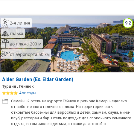
2-я линия
9.2
галька
до пляжа 200 м
от аэропорта 50 км
Alder Garden (Ех. Eldar Garden)
Турция , Гёйнюк
4 звезды
Семейный отель на курорте Гёйнюк в регионе Кемер, недалеко
от собственного галечного пляжа. На территории есть
открытые бассейны для взрослых и детей, хаммам, сауна, мини-
клуб, ресторан и бар. Отель подходит для спокойного семейного
отдыха, в том числе с детьми, а также для гостей с
ограниченными возможностями.