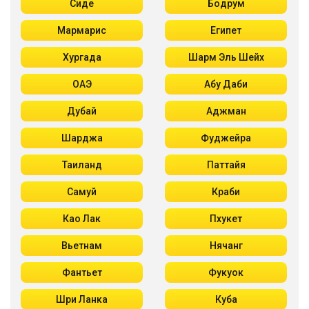
Сиде
Бодрум
Мармарис
Египет
Хургада
Шарм Эль Шейх
ОАЭ
Абу Даби
Дубай
Аджман
Шарджа
Фуджейра
Таиланд
Паттайя
Самуй
Краби
Као Лак
Пхукет
Вьетнам
Нячанг
Фантьет
Фукуок
Шри Ланка
Куба