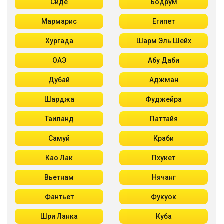
Сиде
Бодрум
Мармарис
Египет
Хургада
Шарм Эль Шейх
ОАЭ
Абу Даби
Дубай
Аджман
Шарджа
Фуджейра
Таиланд
Паттайя
Самуй
Краби
Као Лак
Пхукет
Вьетнам
Нячанг
Фантьет
Фукуок
Шри Ланка
Куба