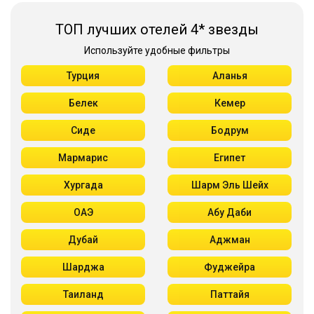
ТОП лучших отелей 4* звезды
Используйте удобные фильтры
Турция
Аланья
Белек
Кемер
Сиде
Бодрум
Мармарис
Египет
Хургада
Шарм Эль Шейх
ОАЭ
Абу Даби
Дубай
Аджман
Шарджа
Фуджейра
Таиланд
Паттайя