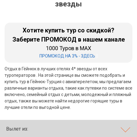
звезды
Бали
Вьетнам
Хотите купить тур со скидкой?
Хайнань
Заберите ПРОМОКОД в нашем канале
1000 Туров в MAX
Северный Гоа
|
ПРОМОКОД НА 3% - ЗДЕСЬ
Южный Гоа
Отдых в Гёйнюк в лучших отелях 4* звезды от всех
Занзибар
туроператоров . На этой странице вы сможете подобрать и
купить тур в Гёйнюк-Турция с авиаперелетом, мы предлагаем
Абхазия
различные варианты отдыха, такие как путевки по системе все
включено, семейный отдых с детьми, молодежный и пляжный
Большой Сочи
отдых, также вы можете найти недорогие горящие туры в
лучшие отели по выгодной цене.
Кав Мин Воды
Экскурсионные туры
Вылет из:
VIP отели 5 звезд