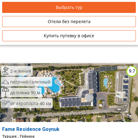
Выбрать тур
Отели без перелета
Купить путевку в офисе
2-я линия
9.7
песочно-галечный
до пляжа 90 м
от аэропорта 40 км
Fame Residence Goynuk
Турция , Гёйнюк