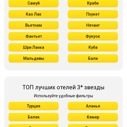
Самуй
Краби
Као Лак
Пхукет
Вьетнам
Нячанг
Фантьет
Фукуок
Шри Ланка
Куба
Мальдивы
Бали
ТОП лучших отелей 3* звезды
Используйте удобные фильтры
Турция
Аланья
Белек
Кемер