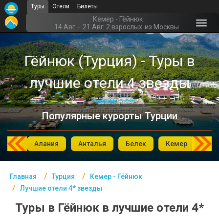
Туры
Отели
Билеты
Главная
Кемер - Гёйнюк
14 Авг
-
21 Авг
2 взрослых
из Москвы
Турция- Курорты
Гёйнюк (Турция) - Туры в
Офис г. Москва
лучшие отели 4 звезды
Помощь
Подборки отелей
Популярные курорты Турции
Турция
Таиланд
мбул
Алания
Анталья
Белек
Кемер
Си
ОАЭ
Главная
Турция
Кемер - Гёйнюк
Египет
Лучшие отели 4* звезды
Куба
Туры в Гёйнюк в лучшие отели 4*
Шри Ланка