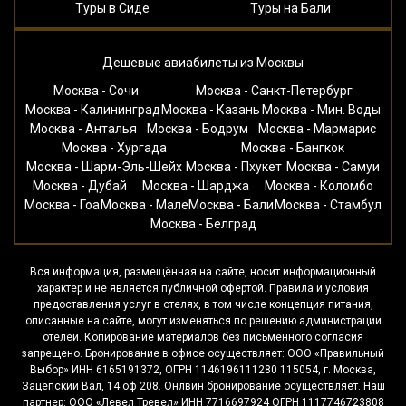
Туры в Сиде
Туры на Бали
Дешевые авиабилеты из Москвы
Москва - Сочи
Москва - Санкт-Петербург
Москва - Калининград
Москва - Казань
Москва - Мин. Воды
Москва - Анталья
Москва - Бодрум
Москва - Мармарис
Москва - Хургада
Москва - Бангкок
Москва - Шарм-Эль-Шейх
Москва - Пхукет
Москва - Самуи
Москва - Дубай
Москва - Шарджа
Москва - Коломбо
Москва - Гоа
Москва - Мале
Москва - Бали
Москва - Стамбул
Москва - Белград
Вся информация, размещённая на сайте, носит информационный
характер и не является публичной офертой. Правила и условия
предоставления услуг в отелях, в том числе концепция питания,
описанные на сайте, могут изменяться по решению администрации
отелей. Копирование материалов без письменного согласия
запрещено. Бронирование в офисе осуществляет: ООО «Правильный
Выбор» ИНН 6165191372, ОГРН 1146196111280 115054, г. Москва,
Зацепский Вал, 14 оф 208. Онлвйн бронирование осуществляет. Наш
партнер: ООО «Левел Тревел» ИНН 7716697924 ОГРН 1117746723808