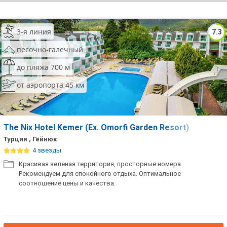
ТОП 10 лучших отелей 5*
3-я линия
7.3
ТОП 10 недорогих отелей
песочно-галечный
5*
до пляжа 700 м
Лучшие отели 4* звезды
от аэропорта 45 км
Недорогие отели 4*
звезды
Лучшие отели 3* звезды
The Nix Hotel Kemer (Ex. Omorfi Garden Resort)
Турция , Гёйнюк
Недорогие отели 3*
4 звезды
звезды
Красивая зеленая территория, просторные номера.
Рекомендуем для спокойного отдыха. Оптимальное
Сетевые отели Турции
соотношение цены и качества.
Сетевые отели Египта
Сетевые отели ОАЭ