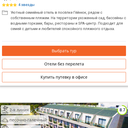
4 звезды
Уютный семейный отель в посёлке Гёйнюк, рядом с
собственным пляжем. На территории ухоженный сад, бассейны с
водными горками, бары, рестораны и SPA-центр. Подходит для
семей с детьми и любителей спокойного пляжного отдыха.
Выбрать тур
Отели без перелета
Купить путевку в офисе
2-я линия
8.7
песочно-галечный