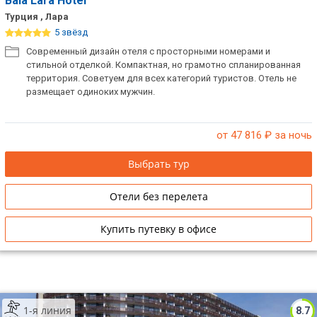
Baia Lara Hotel
Турция , Лара
5 звёзд
Современный дизайн отеля с просторными номерами и
стильной отделкой. Компактная, но грамотно спланированная
территория. Советуем для всех категорий туристов. Отель не
размещает одиноких мужчин.
от 47 816
₽ за ночь
Выбрать тур
Отели без перелета
Купить путевку в офисе
1-я линия
8.7