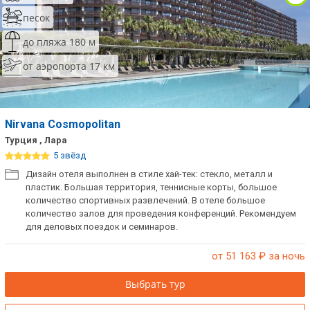
песок
до пляжа 180 м
от аэропорта 17 км
Nirvana Cosmopolitan
Турция , Лара
5 звёзд
Дизайн отеля выполнен в стиле хай-тек: стекло, металл и
пластик. Большая территория, теннисные корты, большое
количество спортивных развлечений. В отеле большое
количество залов для проведения конференций. Рекомендуем
для деловых поездок и семинаров.
от 51 163
₽ за ночь
Выбрать тур