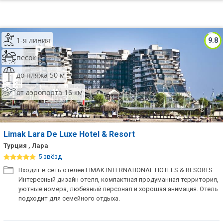
1-я линия
9.8
песок
до пляжа 50 м
от аэропорта 16 км
Limak Lara De Luxe Hotel & Resort
Турция , Лара
5 звёзд
Входит в сеть отелей LIMAK INTERNATIONAL HOTELS & RESORTS.
Интересный дизайн отеля, компактная продуманная территория,
уютные номера, любезный персонал и хорошая анимация. Отель
подходит для семейного отдыха.