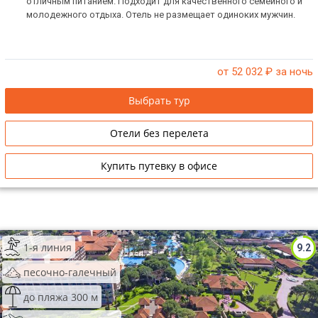
отличным питанием. Подходит для качественного семейного и
молодежного отдыха. Отель не размещает одиноких мужчин.
от 52 032
₽ за ночь
Выбрать тур
Отели без перелета
Купить путевку в офисе
1-я линия
9.2
песочно-галечный
до пляжа 300 м