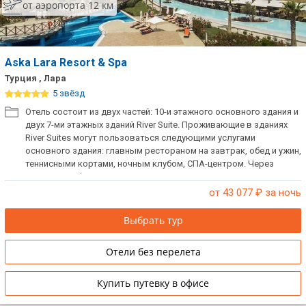
от аэропорта 12 км
Aska Lara Resort & Spa
Турция , Лара
5 звёзд
Отель состоит из двух частей: 10-и этажного основного здания и
двух 7-ми этажных зданий River Suite. Проживающие в зданиях
River Suites могут пользоваться следующими услугами
основного здания: главным рестораном на завтрак, обед и ужин,
теннисными кортами, ночным клубом, СПА-центром. Через
дорогу от Aska Lara Resort расположен тематический парк Wet &
Wild с водными горками, бассейнами, пляжем, баром и
от 43 077
₽ за ночь
рестораном, а главное, множеством развлечений!
Выбрать тур
Отели без перелета
Купить путевку в офисе