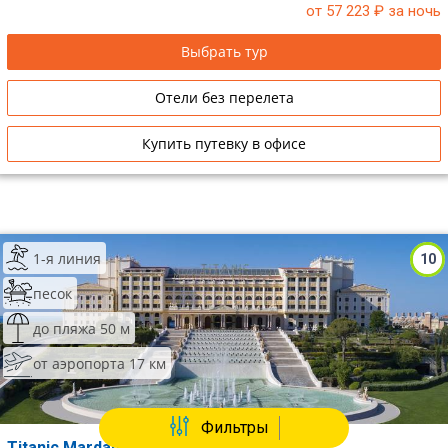
от 57 223
₽ за ночь
Выбрать тур
Отели без перелета
Купить путевку в офисе
1-я линия
10
песок
до пляжа 50 м
от аэропорта 17 км
Фильтры
Titanic Mardan Palace (Ex.Mardan Palace)