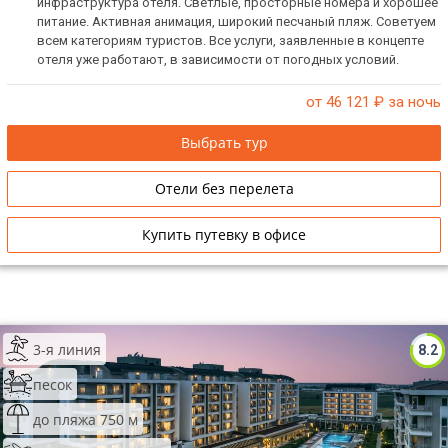
инфраструктура отеля. Светлые, просторные номера и хорошее
питание. Активная анимация, широкий песчаный пляж. Советуем
всем категориям туристов. Все услуги, заявленные в концепте
отеля уже работают, в зависимости от погодных условий.
от 46 121
₽ за ночь
Выбрать тур
Отели без перелета
Купить путевку в офисе
3-я линия
8.2
песок
до пляжа 750 м