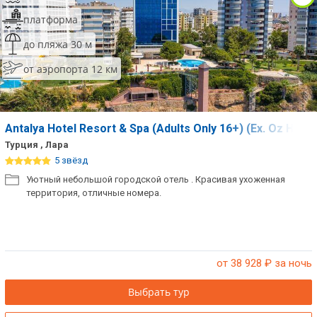
платформа
до пляжа 30 м
от аэропорта 12 км
Antalya Hotel Resort & Spa (Adults Only 16+) (Ex. Oz Hote
Турция , Лара
5 звёзд
Уютный небольшой городской отель . Красивая ухоженная
территория, отличные номера.
от 38 928
₽ за ночь
Выбрать тур