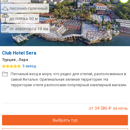
песочно-галечный
до пляжа 50 м
от аэропорта 10 км
Club Hotel Sera
Турция , Лара
5 звёзд
Песчаный вход в море, что редко для отелей, расположенных в
самой Анталье. Оригинальная зеленая территория. На
территории отеля расположен популярный ювелирный магазин.
от 34 586
₽ за ночь
Выбрать тур