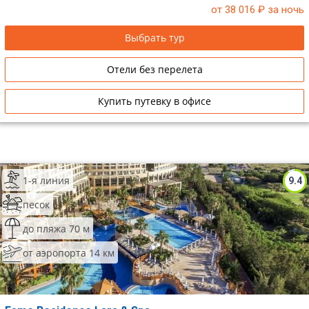
от 38 016
₽ за ночь
Выбрать тур
Отели без перелета
Купить путевку в офисе
1-я линия
9.4
песок
до пляжа 70 м
от аэропорта 14 км