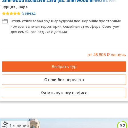
Sherwood Exclusive Lara (Ex. Sherwood Breezes Resort)
Турция , Лара
5 звёзд
Отель стилизован под Шервудский лес. Хорошие просторные
номера, зеленая территория, семейная атмосфера. Советуем
для семейного отдыха с детьми.
от 45 805
₽ за ночь
Выбрать тур
Отели без перелета
Купить путевку в офисе
1-я линия
9.2