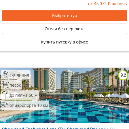
от 45 072
₽ за ночь
Выбрать тур
Отели без перелета
Купить путевку в офисе
1-я линия
9.2
песок
до пляжа 50 м
от аэропорта 10 км