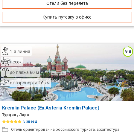
Отели без перелета
Купить путевку в офисе
1-я линия
9.8
песок
до пляжа 60 м
от аэропорта 16 км
Kremlin Palace (Ex.Asteria Kremlin Palace)
Турция , Лара
5 звёзд
Отель ориентирован на российского туриста, архитектура