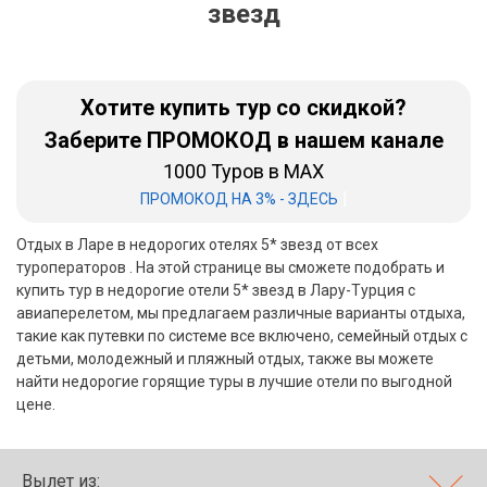
звезд
Бали
Вьетнам
Хотите купить тур со скидкой?
Хайнань
Заберите ПРОМОКОД в нашем канале
1000 Туров в MAX
Северный Гоа
|
ПРОМОКОД НА 3% - ЗДЕСЬ
Южный Гоа
Отдых в Ларе в недорогих отелях 5* звезд от всех
Занзибар
туроператоров . На этой странице вы сможете подобрать и
купить тур в недорогие отели 5* звезд в Лару-Турция с
Абхазия
авиаперелетом, мы предлагаем различные варианты отдыха,
такие как путевки по системе все включено, семейный отдых с
Большой Сочи
детьми, молодежный и пляжный отдых, также вы можете
найти недорогие горящие туры в лучшие отели по выгодной
Кав Мин Воды
цене.
Экскурсионные туры
VIP отели 5 звезд
Вылет из: