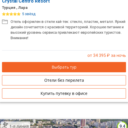
Crystal Centro Resort
Турция , Лара
5 звёзд
Отель оформлен в стиле хай-тек: стекло, пластик, металл. Яркий
дизайн сочетается с красивой территорией. Хорошее питание и
высокий уровень сервиса привлекают европейских туристов.
Внимание!
от 34 395
₽ за ночь
Выбрать тур
Отели без перелета
Купить путевку в офисе
1-я линия
9.4