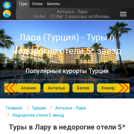
Туры
Отели
Билеты
Главная
Анталья - Лара
16 Авг
-
23 Авг
2 взрослых
из Москвы
Турция- Курорты
Лара (Турция) - Туры в
Офис г. Москва
недорогие отели 5* звезд
Помощь
Подборки отелей
Популярные курорты Турции
Турция
Таиланд
мбул
Алания
Анталья
Белек
Кемер
Си
ОАЭ
Главная
Турция
Анталья - Лара
Египет
Недорогие отели 5 звезд
Куба
Туры в Лару в недорогие отели 5*
Шри Ланка