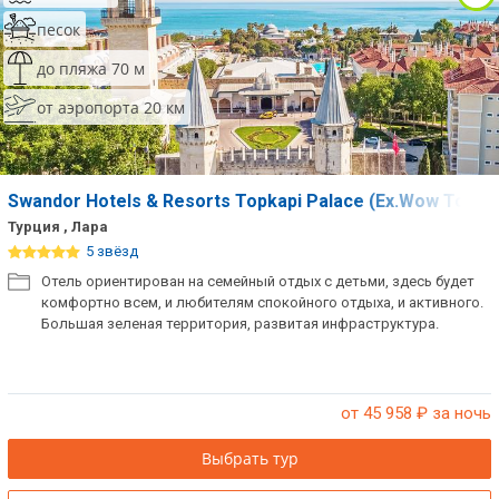
песок
до пляжа 70 м
от аэропорта 20 км
Swandor Hotels & Resorts Topkapi Palace (Ex.Wow Topka
Турция , Лара
5 звёзд
Отель ориентирован на семейный отдых с детьми, здесь будет
комфортно всем, и любителям спокойного отдыха, и активного.
Большая зеленая территория, развитая инфраструктура.
от 45 958
₽ за ночь
Выбрать тур