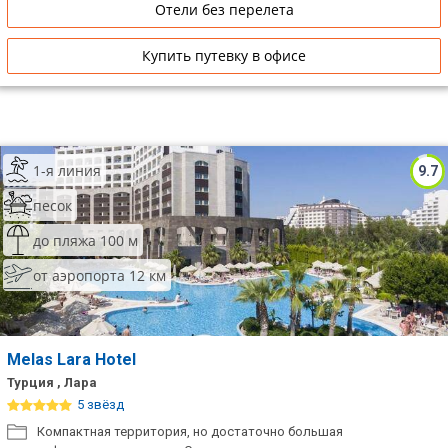
Отели без перелета
Купить путевку в офисе
1-я линия
9.7
песок
до пляжа 100 м
от аэропорта 12 км
Melas Lara Hotel
Турция , Лара
5 звёзд
Компактная территория, но достаточно большая