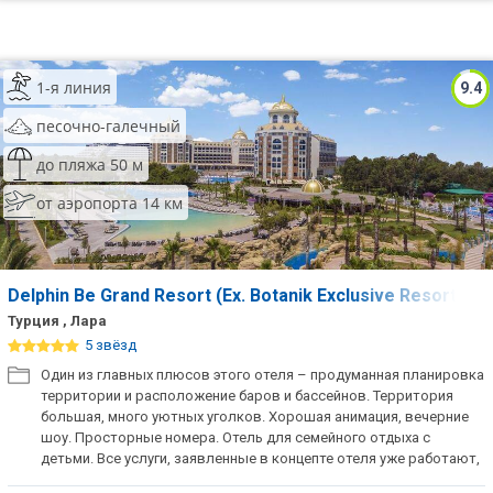
1-я линия
9.4
песочно-галечный
до пляжа 50 м
от аэропорта 14 км
Delphin Be Grand Resort (Ex. Botanik Exclusive Resort Lar
Турция , Лара
5 звёзд
Один из главных плюсов этого отеля – продуманная планировка
территории и расположение баров и бассейнов. Территория
большая, много уютных уголков. Хорошая анимация, вечерние
шоу. Просторные номера. Отель для семейного отдыха с
детьми. Все услуги, заявленные в концепте отеля уже работают,
в зависимости от погодных условий.