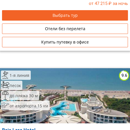
от 47 215
₽ за ночь
Выбрать тур
Отели без перелета
Купить путевку в офисе
1-я линия
9.6
песок
до пляжа 30 м
от аэропорта 15 км