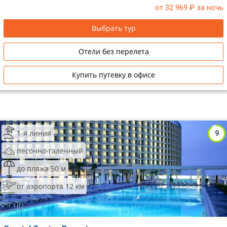
от 32 969
₽ за ночь
Сетевые отели Таиланда
Выбрать тур
Сетевые отели Шри Ланки
Отели без перелета
Сетевые отели Вьетнама
Купить путевку в офисе
Сетевые отели Мальдив
Сетевые отели Бали
1-я линия
9
Сетевые отели Сейшел
песочно-галечный
Сетевые отели Маврикия
до пляжа 50 м
от аэропорта 12 км