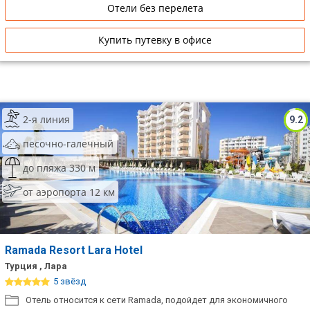
Отели без перелета
Купить путевку в офисе
2-я линия
9.2
песочно-галечный
до пляжа 330 м
от аэропорта 12 км
Ramada Resort Lara Hotel
Турция , Лара
5 звёзд
Отель относится к сети Ramada, подойдет для экономичного