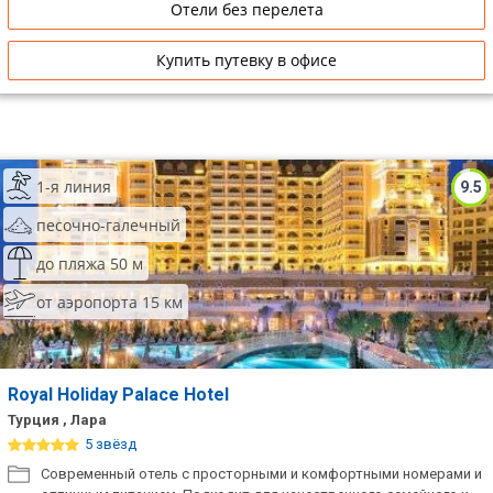
Отели без перелета
Купить путевку в офисе
1-я линия
9.5
песочно-галечный
до пляжа 50 м
от аэропорта 15 км
Royal Holiday Palace Hotel
Турция , Лара
5 звёзд
Современный отель с просторными и комфортными номерами и