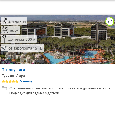
2-я линия
9.4
песок
до пляжа 500 м
от аэропорта 15 км
Trendy Lara
Турция , Лара
5 звёзд
Современный отельный комплекс с хорошим уровнем сервиса.
Подходит для отдыха с детьми.