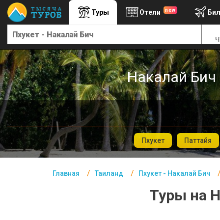
new
Туры
Отели
Би
Главная
Ч
Таиланд- Курорты
Офис г. Москва
Накалай Бич 
Помощь
Подборки отелей
Турция
Таиланд
Пхукет
Паттайя
ОАЭ
Главная
Таиланд
Пхукет - Накалай Бич
Египет
Туры на Н
Куба
Шри Ланка