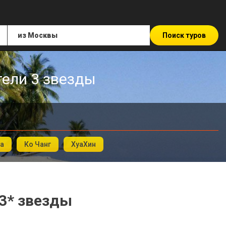
Поиск туров
тели 3 звезды
а
Ко Чанг
ХуаХин
 3* звезды