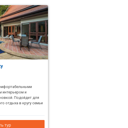
ty
комфортабельными
м интерьером и
новкой. Подойдет для
го отдыха в кругу семьи
ь тур