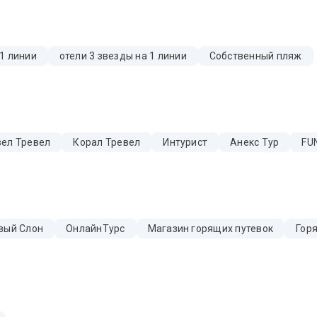
 1 линии
отели 3 звезды на 1 линии
Собственный пляж
ел Тревел
Корал Тревел
Интурист
Анекс Тур
FUN
вый Слон
ОнлайнТурс
Магазин горящих путевок
Гор