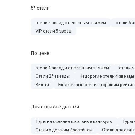
5* отели
отели 5 звезд с песочным пляжем
отели 5 
VIP отели 5 звезд
По цене
отели 4 звезды с песочным пляжем
отели 4
Отели 2* звезды
Недорогие отели 4 звезды
Виллы
Бюджетные отели с хорошим рейтин
Для отдыха с детьми
Туры на осенние школьные каникулы
Туры 
Отели с детским бассейном
Отели для отды