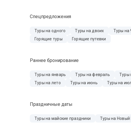
Спецпредложения
Туры на одного
Туры на двоих
Туры на 
Горящие туры
Горящие путевки
Раннее бронирование
Туры на январь
Туры на февраль
Туры 
Туры на лето
Туры на июнь
Туры на ию
Праздничные даты
Туры на майские праздники
Туры на Новый