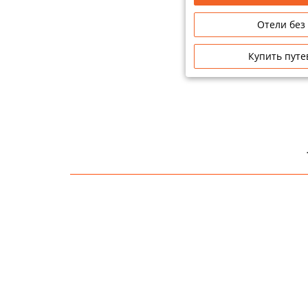
Сетевые отели Таиланда
Отели без
Купить путе
Сетевые отели Шри Ланки
Сетевые отели Вьетнама
Сетевые отели Мальдив
Сетевые отели Бали
Сетевые отели Сейшел
Сетевые отели Маврикия