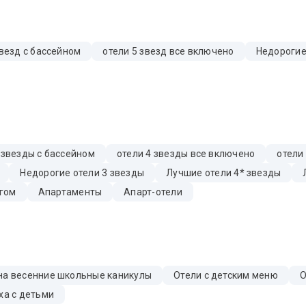
звезд с бассейном
отели 5 звезд все включено
Недорогие
 звезды с бассейном
отели 4 звезды все включено
отели
Недорогие отели 3 звезды
Лучшие отели 4* звезды
гом
Апартаменты
Апарт-отели
на весенние школьные каникулы
Отели с детским меню
О
ха с детьми