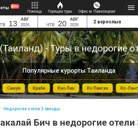
new
леты
Помощь
Горящие туры
Офис м. Павелецкая
АВГ
АВГ
13
20
ТВ
ЧТВ
2026
2026
(Таиланд) - Туры в недорогие о
Популярные курорты Таиланда
Самуи
Краби
Као Лак
Ко Панган
Ко-Лант
Недорогие отели 3 звезды
акалай Бич в недорогие отели