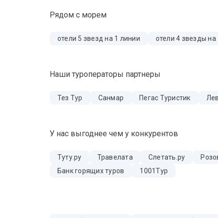
Рядом с морем
отели 5 звезд на 1 линии
отели 4 звезды на
Наши туроператоры партнеры
Тез Тур
Санмар
Пегас Туристик
Лев
У нас выгоднее чем у конкурентов
Туту.ру
Травелата
Слетать.ру
Розо
Банк горящих туров
1001Тур