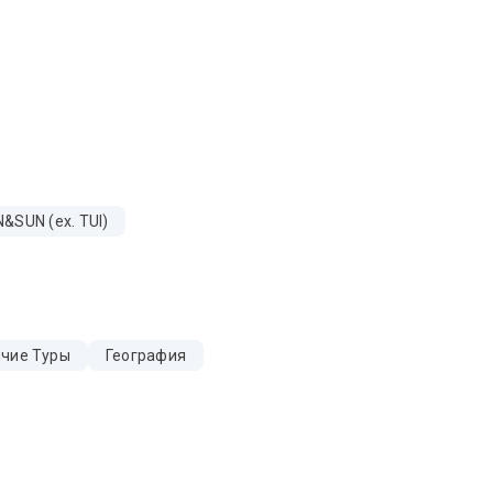
&SUN (ex. TUI)
ячие Туры
География