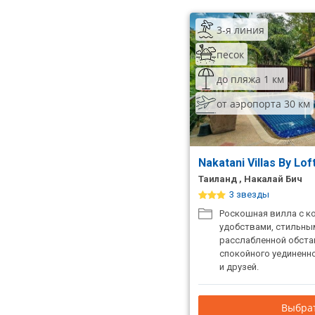
ТОП 10 лучших отелей 5*
3-я линия
песок
ТОП 10 недорогих отелей
5*
до пляжа 1 км
от аэропорта 30 км
Лучшие отели 4* звезды
Недорогие отели 4*
звезды
Nakatani Villas By Lof
Лучшие отели 3* звезды
Таиланд , Накалай Бич
3 звезды
Недорогие отели 3*
Роскошная вилла с 
звезды
удобствами, стильны
расслабленной обста
Сетевые отели Турции
спокойного уединенно
и друзей.
Сетевые отели Египта
Сетевые отели ОАЭ
Выбрат