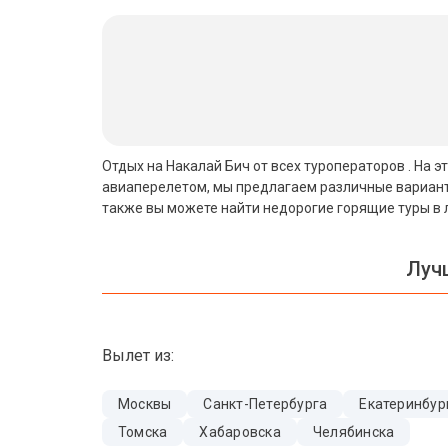
Бали
Вьетнам
Хайнань
Северный Гоа
Отдых на Накалай Бич от всех туроператоров . На э
авиаперелетом, мы предлагаем различные варианты
Южный Гоа
также вы можете найти недорогие горящие туры в 
Занзибар
Луч
Абхазия
Большой Сочи
Вылет из:
Кав Мин Воды
Экскурсионные туры
Москвы
Санкт-Петербурга
Екатеринбур
Томска
Хабаровска
Челябинска
VIP отели 5 звезд