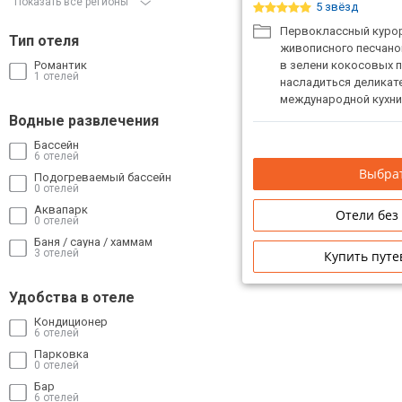
Показать все регионы
5 звёзд
Первоклассный курор
Тип отеля
живописного песчаног
Романтик
в зелени кокосовых п
1 отелей
насладиться деликат
международной кухни
Водные развлечения
Бассейн
6 отелей
Выбрат
Подогреваемый бассейн
0 отелей
Аквапарк
Отели без
0 отелей
Баня / сауна / хаммам
3 отелей
Купить путе
Удобства в отеле
Кондиционер
6 отелей
Парковка
0 отелей
Бар
6 отелей