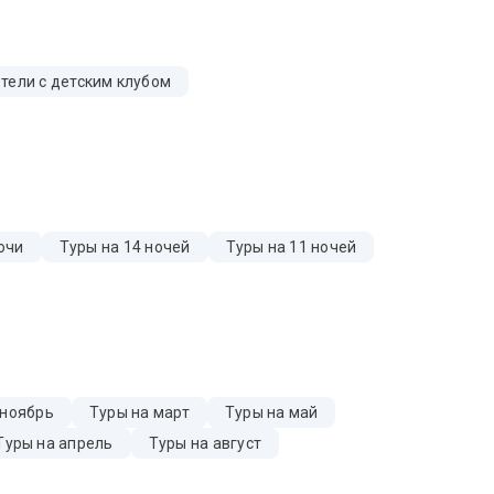
тели с детским клубом
очи
Туры на 14 ночей
Туры на 11 ночей
 ноябрь
Туры на март
Туры на май
Туры на апрель
Туры на август