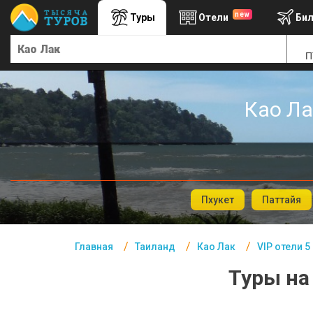
new
Туры
Отели
Би
Главная
П
Таиланд- Курорты
Офис г. Москва
Као Ла
Помощь
Подборки отелей
Турция
Таиланд
Пхукет
Паттайя
ОАЭ
Главная
Таиланд
Као Лак
VIP отели 5
Египет
Туры на
Куба
Шри Ланка