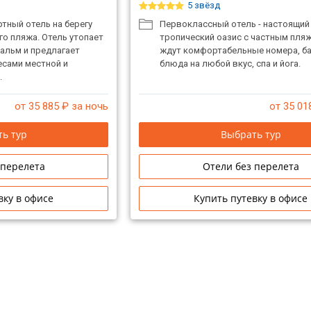
5 звёзд
тный отель на берегу
Первоклассный отель - настоящий
о пляжа. Отель утопает
тропический оазис с частным пляж
альм и предлагает
ждут комфортабельные номера, б
есами местной и
блюда на любой вкус, спа и йога.
.
от 35 885
₽ за ночь
от 35 01
ь тур
Выбрать тур
 перелета
Отели без перелета
вку в офисе
Купить путевку в офисе