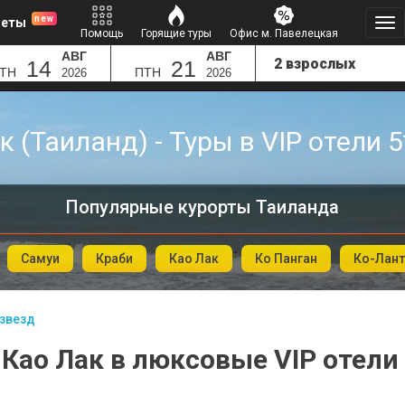
new
леты
Помощь
Горящие туры
Офис м. Павелецкая
АВГ
АВГ
14
21
ТН
ПТН
2026
2026
к (Таиланд) - Туры в VIP отели 5
Популярные курорты Таиланда
Самуи
Краби
Као Лак
Ко Панган
Ко-Лант
 звезд
 Као Лак в люксовые VIP отели 