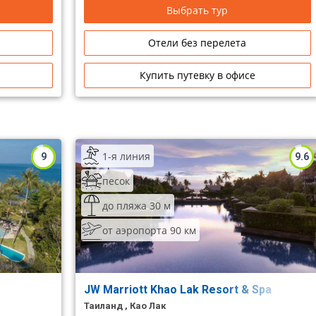
Выбрать тур
Отели без перелета
Купить путевку в офисе
1-я линия
9
9.6
песок
до пляжа 30 м
от аэропорта 90 км
JW Marriott Khao Lak Resort & Spa
Таиланд , Као Лак