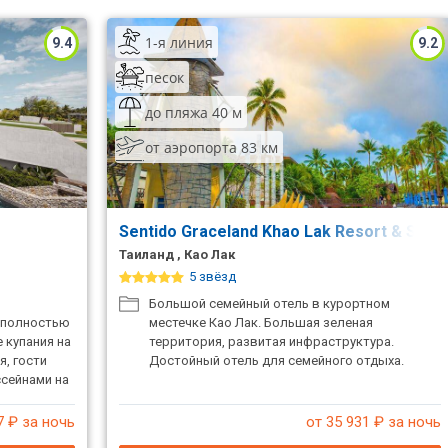
1-я линия
9.4
9.2
песок
до пляжа 40 м
от аэропорта 83 км
Sentido Graceland Khao Lak Resort & Spa
Таиланд , Као Лак
5 звёзд
Большой семейный отель в курортном
н полностью
местечке Као Лак. Большая зеленая
 купания на
территория, развитая инфраструктура.
, гости
Достойный отель для семейного отдыха.
ссейнами на
стями
нтра.
7
₽ за ночь
от 35 931
₽ за ночь