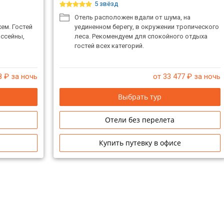
5 звёзд
Отель расположен вдали от шума, на
ем. Гостей
уединенном берегу, в окружении тропического
ассейны,
леса. Рекомендуем для спокойного отдыха
гостей всех категорий.
8
₽ за ночь
от 33 477
₽ за ночь
Выбрать тур
Отели без перелета
Купить путевку в офисе