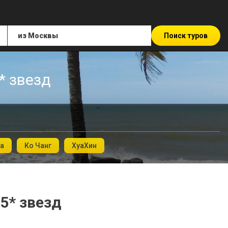
Поиск туров
* звезд
а
Ко Чанг
ХуаХин
5* звезд