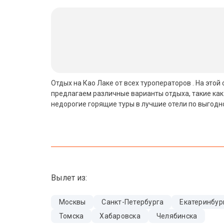
Бали
Вьетнам
Хайнань
Северный Гоа
Отдых на Као Лаке от всех туроператоров . На это
предлагаем различные варианты отдыха, такие как
Южный Гоа
недорогие горящие туры в лучшие отели по выгодн
Занзибар
Абхазия
Большой Сочи
Вылет из:
Кав Мин Воды
Экскурсионные туры
Москвы
Санкт-Петербурга
Екатеринбур
Томска
Хабаровска
Челябинска
VIP отели 5 звезд