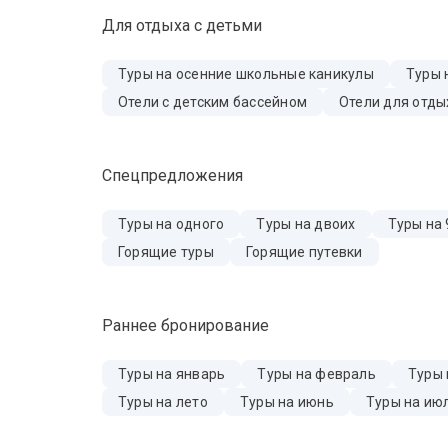
Для отдыха с детьми
Туры на осенние школьные каникулы
Туры 
Отели с детским бассейном
Отели для отды
Спецпредложения
Туры на одного
Туры на двоих
Туры на 
Горящие туры
Горящие путевки
Раннее бронирование
Туры на январь
Туры на февраль
Туры 
Туры на лето
Туры на июнь
Туры на ию