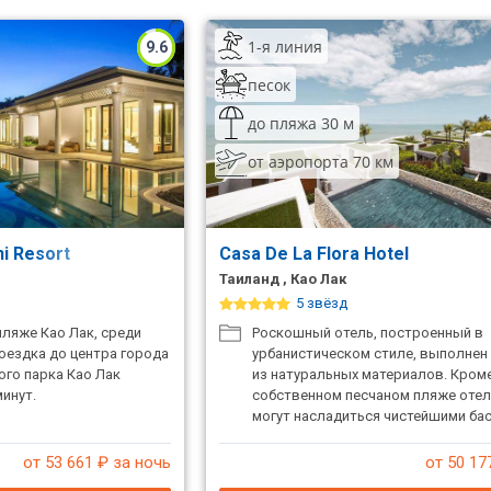
1-я линия
9.6
песок
до пляжа 30 м
от аэропорта 70 км
ni Resort
Casa De La Flora Hotel
Таиланд , Као Лак
5 звёзд
ляже Као Лак, среди
Роскошный отель, построенный в
оездка до центра города
урбанистическом стиле, выполне
ого парка Као Лак
из натуральных материалов. Кроме
инут.
собственном песчаном пляже отеля
могут насладиться чистейшими ба
территории, а так же всеми преле
оздоровительных процедур SPA-це
от 53 661
₽ за ночь
от 50 17