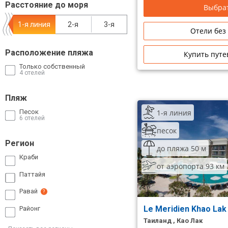
Расстояние до моря
Выбрат
Сетевые отели Таиланда
1-я линия
2-я
3-я
Отели без
Сетевые отели Шри Ланки
Расположение пляжа
Купить путе
Только собственный
Сетевые отели Вьетнама
4 отелей
Пляж
Сетевые отели Мальдив
1-я линия
Песок
6 отелей
Сетевые отели Бали
песок
Регион
Сетевые отели Сейшел
до пляжа 50 м
Краби
Сетевые отели Маврикия
от аэропорта 93 км
Паттайя
Равай
?
Le Meridien Khao Lak
Районг
Таиланд , Као Лак