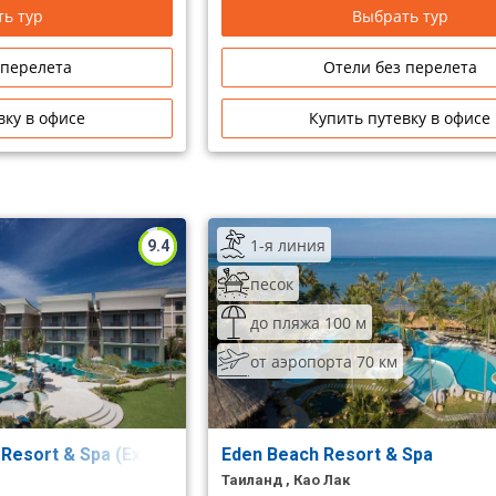
ь тур
Выбрать тур
 перелета
Отели без перелета
вку в офисе
Купить путевку в офисе
1-я линия
9.4
песок
до пляжа 100 м
от аэропорта 70 км
 Resort & Spa (Ex. Bangsak Merlin Resort)
Eden Beach Resort & Spa
Таиланд , Као Лак