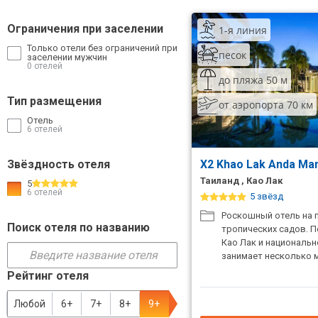
ТОП 10 лучших отелей 5*
Ограничения при заселении
1-я линия
Только отели без ограничений при
песок
заселении мужчин
ТОП 10 недорогих отелей
0 отелей
5*
до пляжа 50 м
Тип размещения
от аэропорта 70 км
Лучшие отели 4* звезды
Отель
6 отелей
Недорогие отели 4*
звезды
Звёздность отеля
X2 Khao Lak Anda Ma
Лучшие отели 3* звезды
Таиланд , Као Лак
5
6 отелей
5 звёзд
Недорогие отели 3*
Роскошный отель на п
звезды
Поиск отеля по названию
тропических садов. П
Као Лак и национальн
Сетевые отели Турции
занимает несколько м
Рейтинг отеля
Сетевые отели Египта
Любой
6+
7+
8+
9+
Сетевые отели ОАЭ