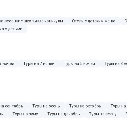
на весенние школьные каникулы
Отели с детским меню
О
ха с детьми
9 ночей
Туры на 7 ночей
Туры на 5 ночей
Туры на 3 н
на сентябрь
Туры на осень
Туры на октябрь
Туры на
ль
Туры на зиму
Туры на декабрь
Туры на весну