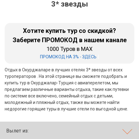
3* звезды
Бали
Вьетнам
Хотите купить тур со скидкой?
Хайнань
Заберите ПРОМОКОД в нашем канале
1000 Туров в MAX
Северный Гоа
|
ПРОМОКОД НА 3% - ЗДЕСЬ
Южный Гоа
Отдых в Окурджаларе в лучших отелях 3* звезды от всех
Занзибар
туроператоров . На этой странице вы сможете подобрать и
купить тур в Окурджалар-Турция с авиаперелетом, мы
Абхазия
предлагаем различные варианты отдыха, такие как путевки
по системе все включено, семейный отдых с детьми,
Большой Сочи
молодежный и пляжный отдых, также вы можете найти
недорогие горящие туры в лучшие отели по выгодной цене.
Кав Мин Воды
Экскурсионные туры
Вылет из:
VIP отели 5 звезд