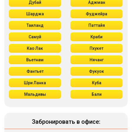
Дубай
Аджман
Шарджа
Фуджейра
Таиланд
Паттайя
Самуй
Краби
Као Лак
Пхукет
Вьетнам
Нячанг
Фантьет
Фукуок
Шри Ланка
Куба
Мальдивы
Бали
Забронировать в офисе: