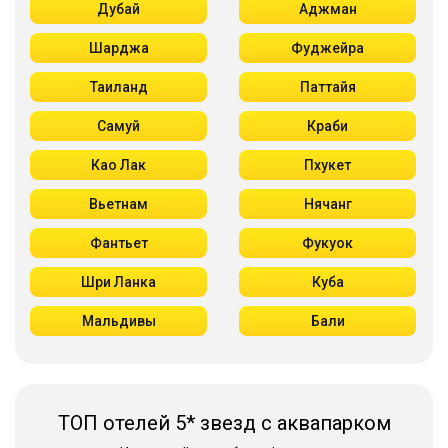
Дубай
Аджман
Шарджа
Фуджейра
Таиланд
Паттайя
Самуй
Краби
Као Лак
Пхукет
Вьетнам
Нячанг
Фантьет
Фукуок
Шри Ланка
Куба
Мальдивы
Бали
ТОП отелей 5* звезд с аквапарком