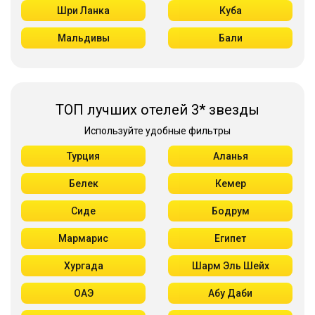
Шри Ланка
Куба
Мальдивы
Бали
ТОП лучших отелей 3* звезды
Используйте удобные фильтры
Турция
Аланья
Белек
Кемер
Сиде
Бодрум
Мармарис
Египет
Хургада
Шарм Эль Шейх
ОАЭ
Абу Даби