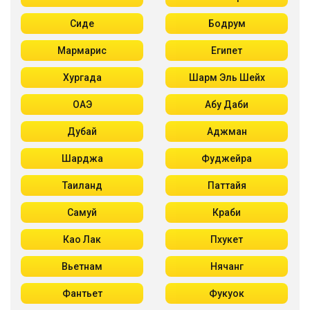
Сиде
Бодрум
Мармарис
Египет
Хургада
Шарм Эль Шейх
ОАЭ
Абу Даби
Дубай
Аджман
Шарджа
Фуджейра
Таиланд
Паттайя
Самуй
Краби
Као Лак
Пхукет
Вьетнам
Нячанг
Фантьет
Фукуок