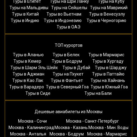
Туры в Египет
Туры на Шри Ланку
Туры на Кубу
Туры на Мальдивы
Туры на Сейшелы
Туры на Маврикий
Туры в Китай
Туры во Вьетнам
Туры в Венесуэлу
Туры в Индию
Туры в Индонезию
Туры в Черногорию
Туры в ОАЭ
ТОП курортов
Туры в Аланью
Туры в Белек
Туры в Мармарис
Туры в Кемер
Туры в Бодрум
Туры в Хургаду
Туры в Шарм Эль Шейх
Туры в Дубай
Туры в Шарджу
Туры в Аджман
Туры на Пхукет
Туры в Паттайю
Туры в Као Лак
Туры в Фантьет
Туры на Хайнань
Туры в Варадеро
Туры в Северный Гоа
Туры в Южный Гоа
Туры в Сиде
Туры на Бали
Дешевые авиабилеты из Москвы
Москва - Сочи
Москва - Санкт-Петербург
Москва - Калининград
Москва - Казань
Москва - Мин. Воды
Москва - Анталья
Москва - Бодрум
Москва - Мармарис