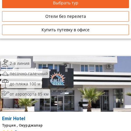
Выбрать тур
Сетевые отели Таиланда
Отели без перелета
Сетевые отели Шри Ланки
Купить путевку в офисе
Сетевые отели Вьетнама
Сетевые отели Мальдив
2-я линия
Сетевые отели Бали
песочно-галечный
Сетевые отели Сейшел
до пляжа 100 м
от аэропорта 85 км
Сетевые отели Маврикия
Emir Hotel
Турция , Окурджалар