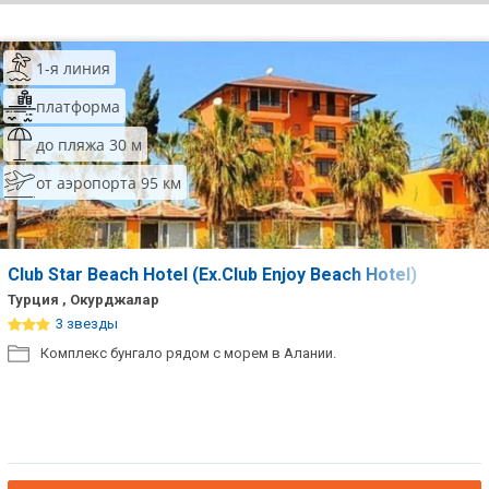
ТОП 10 лучших отелей 5*
1-я линия
ТОП 10 недорогих отелей
платформа
5*
до пляжа 30 м
Лучшие отели 4* звезды
от аэропорта 95 км
Недорогие отели 4*
звезды
Лучшие отели 3* звезды
Club Star Beach Hotel (Ex.Club Enjoy Beach Hotel)
Турция , Окурджалар
Недорогие отели 3*
3 звезды
звезды
Комплекс бунгало рядом с морем в Алании.
Сетевые отели Турции
Сетевые отели Египта
Сетевые отели ОАЭ