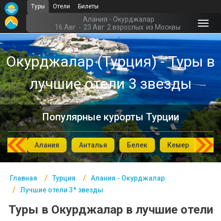
Туры
Отели
Билеты
Главная
Алания - Окурджалар
16 Авг
-
23 Авг
2 взрослых
из Москвы
Турция- Курорты
Окурджалар (Турция) - Туры в
Офис г. Москва
лучшие отели 3 звезды
Помощь
Подборки отелей
Популярные курорты Турции
Турция
Таиланд
мбул
Алания
Анталья
Белек
Кемер
Си
ОАЭ
Главная
Турция
Алания - Окурджалар
Египет
Лучшие отели 3* звезды
Куба
Туры в Окурджалар в лучшие отели
Шри Ланка