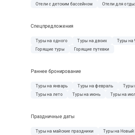
Отели с детским бассейном
Отели для отды
Спецпредложения
Туры на одного
Туры на двоих
Туры на 
Горящие туры
Горящие путевки
Раннее бронирование
Туры на январь
Туры на февраль
Туры 
Туры на лето
Туры на июнь
Туры на ию
Праздничные даты
Туры на майские праздники
Туры на Новый