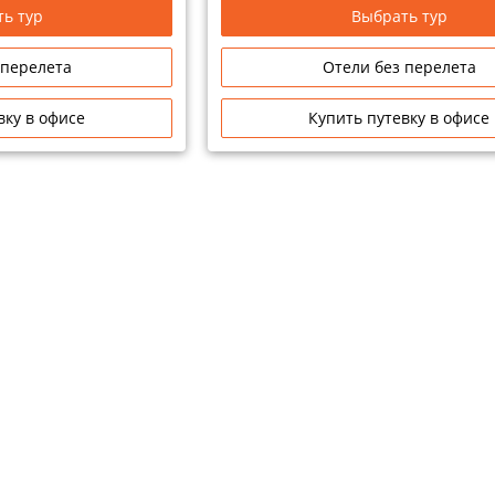
ь тур
Выбрать тур
 перелета
Отели без перелета
вку в офисе
Купить путевку в офисе