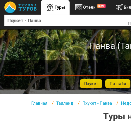
new
Туры
Отели
Би
Главная
П
Таиланд- Курорты
Офис г. Москва
Панва (Та
Помощь
Подборки отелей
Турция
Таиланд
Пхукет
Паттайя
ОАЭ
Главная
Таиланд
Пхукет - Панва
Недо
Египет
Туры н
Куба
Шри Ланка