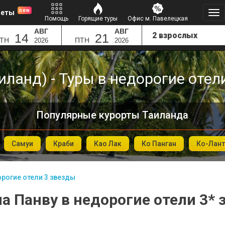
new
леты
Помощь
Горящие туры
Офис м. Павелецкая
АВГ
АВГ
14
21
ТН
ПТН
2026
2026
иланд) - Туры в недорогие отел
Популярные курорты Таиланда
Самуи
Краби
Као Лак
Ко Панган
Ко-Лант
рогие отели 3 звезды
а Панву в недорогие отели 3*