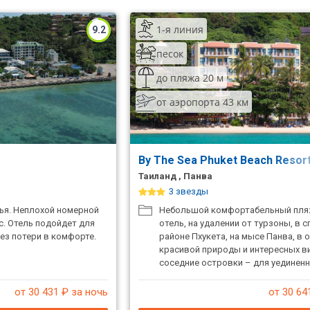
1-я линия
9.2
песок
до пляжа 20 м
от аэропорта 43 км
By The Sea Phuket Beach Resor
Таиланд , Панва
3 звезды
жья. Неплохой номерной
Небольшой комфортабельный пля
с. Отель подойдет для
отель, на удалении от турзоны, в 
ез потери в комфорте.
районе Пхукета, на мысе Панва, в 
красивой природы и интересных в
соседние островки – для уединен
семейного или романтического отд
номера – с кухней.
от 30 431
₽ за ночь
от 30 64