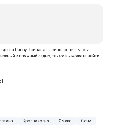
везды на Панву-Таиланд с авиаперелетом, мы
одежный и пляжный отдых, также вы можете найти
вы
остока
Красноярска
Омска
Сочи