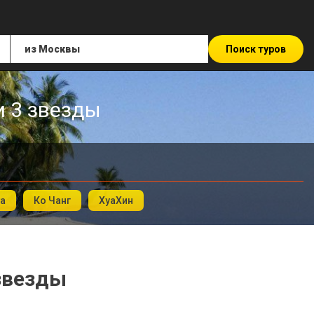
Поиск туров
и 3 звезды
а
Ко Чанг
ХуаХин
 звезды