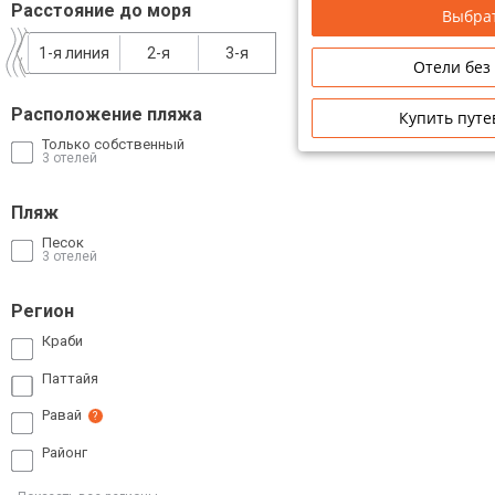
Расстояние до моря
Выбрат
Сетевые отели Таиланда
1-я линия
2-я
3-я
Отели без
Сетевые отели Шри Ланки
Расположение пляжа
Купить путе
Только собственный
Сетевые отели Вьетнама
3 отелей
Пляж
Сетевые отели Мальдив
Песок
3 отелей
Сетевые отели Бали
Регион
Сетевые отели Сейшел
Краби
Сетевые отели Маврикия
Паттайя
Равай
?
Районг