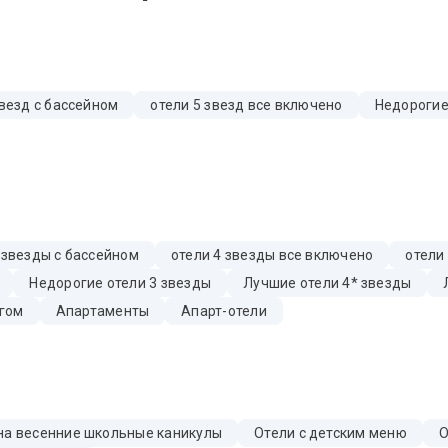
звезд с бассейном
отели 5 звезд все включено
Недорогие
 звезды с бассейном
отели 4 звезды все включено
отели
Недорогие отели 3 звезды
Лучшие отели 4* звезды
гом
Апартаменты
Апарт-отели
на весенние школьные каникулы
Отели с детским меню
О