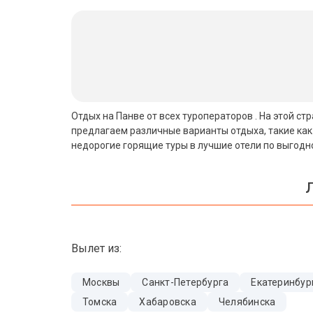
Бали
Вьетнам
Хайнань
Северный Гоа
Отдых на Панве от всех туроператоров . На этой с
предлагаем различные варианты отдыха, такие как
Южный Гоа
недорогие горящие туры в лучшие отели по выгодн
Занзибар
Абхазия
Большой Сочи
Вылет из:
Кав Мин Воды
Экскурсионные туры
Москвы
Санкт-Петербурга
Екатеринбур
Томска
Хабаровска
Челябинска
VIP отели 5 звезд