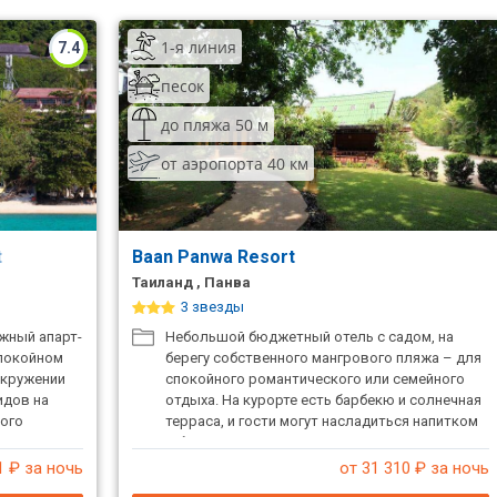
1-я линия
7.4
песок
до пляжа 50 м
от аэропорта 40 км
t
Baan Panwa Resort
Таиланд , Панва
3 звезды
жный апарт-
Небольшой бюджетный отель с садом, на
спокойном
берегу собственного мангрового пляжа – для
окружении
спокойного романтического или семейного
идов на
отдыха. На курорте есть барбекю и солнечная
ного
терраса, и гости могут насладиться напитком
ыха. Все
в баре. Гостей ждут номера в традиционном
стиле и внимательный персонал.
1
₽ за ночь
от 31 310
₽ за ночь