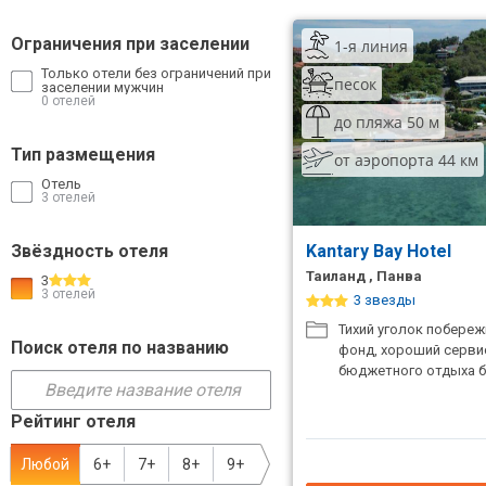
ТОП 10 лучших отелей 5*
Ограничения при заселении
1-я линия
Только отели без ограничений при
песок
заселении мужчин
ТОП 10 недорогих отелей
0 отелей
5*
до пляжа 50 м
Тип размещения
от аэропорта 44 км
Лучшие отели 4* звезды
Отель
3 отелей
Недорогие отели 4*
звезды
Звёздность отеля
Kantary Bay Hotel
Лучшие отели 3* звезды
Таиланд , Панва
3
3 отелей
3 звезды
Недорогие отели 3*
Тихий уголок побере
звезды
Поиск отеля по названию
фонд, хороший серви
бюджетного отдыха б
Сетевые отели Турции
Рейтинг отеля
Сетевые отели Египта
Любой
6+
7+
8+
9+
Сетевые отели ОАЭ