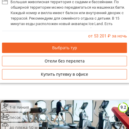
Большая живописная территория с садами и бассейнами. По
обширной территории можно передвигаться на машинках багги.
Каждый номер и вилла имеют балкон или внутренний дворик с
террасой. Рекомендуем для семейного отдыха с детьми. В 15
минутах езды расположен новый аквапарк Ice Land. Есть
русскоговорящий персонал. При заселении берется депозит.
от 53 201
₽ за ночь
Выбрать тур
Отели без перелета
Купить путевку в офисе
1-я линия
9.2
песок
до пляжа 50 м