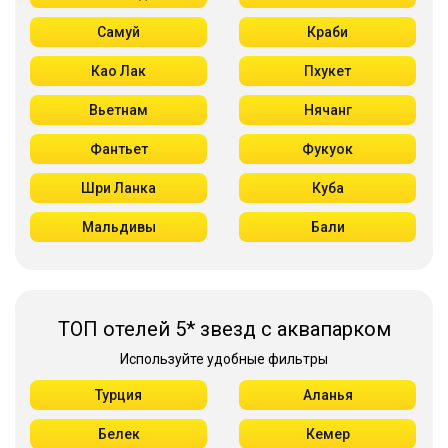
Самуй
Краби
Као Лак
Пхукет
Вьетнам
Нячанг
Фантьет
Фукуок
Шри Ланка
Куба
Мальдивы
Бали
ТОП отелей 5* звезд с аквапарком
Используйте удобные фильтры
Турция
Аланья
Белек
Кемер