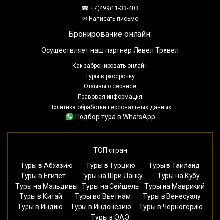
☎ +7(499)11-33-403
✉ Написать письмо
Бронирование онлайн:
Осуществляет наш партнер Левел Тревел
Как забронировать онлайн
Туры в рассрочку
Отзывы о сервисе
Правовая информация
Политика обработки персональных данных
Подбор тура в WhatsApp
ТОП стран
Туры в Абхазию
Туры в Турцию
Туры в Таиланд
Туры в Египет
Туры на Шри Ланку
Туры на Кубу
Туры на Мальдивы
Туры на Сейшелы
Туры на Маврикий
Туры в Китай
Туры во Вьетнам
Туры в Венесуэлу
Туры в Индию
Туры в Индонезию
Туры в Черногорию
Туры в ОАЭ