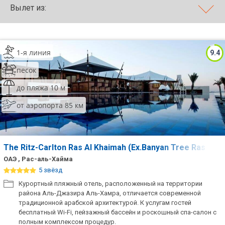
Вылет из:
ТОП 10 лучших отелей 5*
ТОП 10 недорогих отелей
1-я линия
9.4
5*
песок
Лучшие отели 4* звезды
до пляжа 10 м
Недорогие отели 4*
от аэропорта 85 км
звезды
Лучшие отели 3* звезды
Недорогие отели 3*
The Ritz-Carlton Ras Al Khaimah (Ex.Banyan Tree Ras Al 
звезды
ОАЭ , Рас-аль-Хайма
5 звёзд
Сетевые отели Турции
Курортный пляжный отель, расположенный на территории
района Аль-Джазира Аль-Хамра, отличается современной
Сетевые отели Египта
традиционной арабской архитектурой. К услугам гостей
бесплатный Wi-Fi, пейзажный бассейн и роскошный спа-салон с
Сетевые отели ОАЭ
полным комплексом процедур.