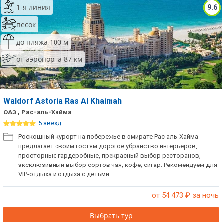
1-я линия
9.6
песок
до пляжа 100 м
от аэропорта 87 км
Waldorf Astoria Ras Al Khaimah
ОАЭ , Рас-аль-Хайма
5 звёзд
Роскошный курорт на побережье в эмирате Рас-аль-Хайма
предлагает своим гостям дорогое убранство интерьеров,
просторные гардеробные, прекрасный выбор ресторанов,
эксклюзивный выбор сортов чая, кофе, сигар. Рекомендуем для
VIP-отдыха и отдыха с детьми.
от 54 473
₽ за ночь
Выбрать тур