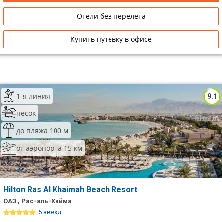
Отели без перелета
Купить путевку в офисе
1-я линия
9.1
песок
до пляжа 100 м
от аэропорта 15 км
Hilton Ras Al Khaimah Beach Resort
ОАЭ , Рас-аль-Хайма
5 звёзд