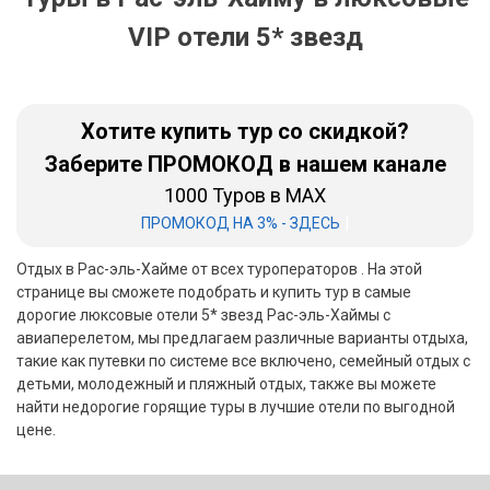
VIP отели 5* звезд
Бали
Вьетнам
Хотите купить тур со скидкой?
Хайнань
Заберите ПРОМОКОД в нашем канале
Северный Гоа
1000 Туров в MAX
Южный Гоа
|
ПРОМОКОД НА 3% - ЗДЕСЬ
Занзибар
Отдых в Рас-эль-Хайме от всех туроператоров . На этой
странице вы сможете подобрать и купить тур в самые
Абхазия
дорогие люксовые отели 5* звезд Рас-эль-Хаймы с
авиаперелетом, мы предлагаем различные варианты отдыха,
Большой Сочи
такие как путевки по системе все включено, семейный отдых с
детьми, молодежный и пляжный отдых, также вы можете
Кав Мин Воды
найти недорогие горящие туры в лучшие отели по выгодной
цене.
Экскурсионные туры
VIP отели 5 звезд