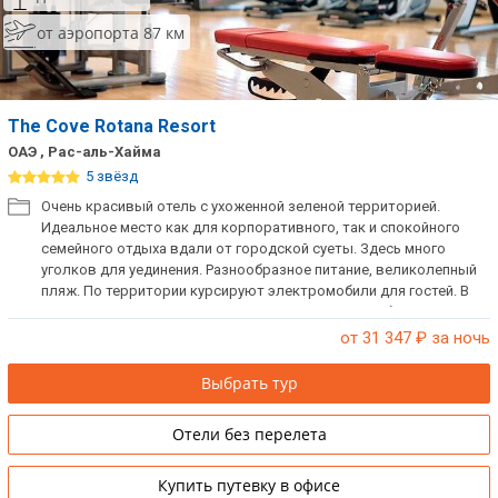
от аэропорта 87 км
The Cove Rotana Resort
ОАЭ , Рас-аль-Хайма
5 звёзд
Очень красивый отель с ухоженной зеленой территорией.
Идеальное место как для корпоративного, так и спокойного
семейного отдыха вдали от городской суеты. Здесь много
уголков для уединения. Разнообразное питание, великолепный
пляж. По территории курсируют электромобили для гостей. В
отеле есть русскоязычный персонал. При заезде берется
депозит.
от 31 347
₽ за ночь
Выбрать тур
Отели без перелета
Купить путевку в офисе