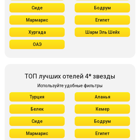
Сиде
Бодрум
Мармарис
Египет
Хургада
Шарм Эль Шейх
ОАЭ
ТОП лучших отелей 4* звезды
Используйте удобные фильтры
Турция
Аланья
Белек
Кемер
Сиде
Бодрум
Мармарис
Египет