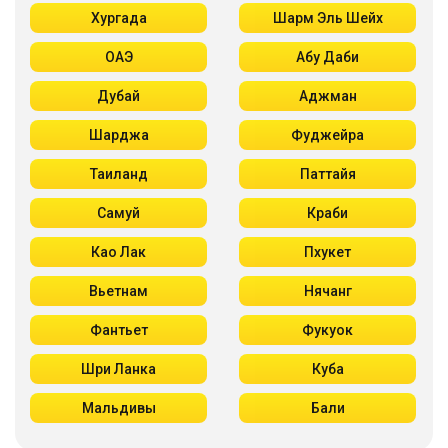
Хургада
Шарм Эль Шейх
ОАЭ
Абу Даби
Дубай
Аджман
Шарджа
Фуджейра
Таиланд
Паттайя
Самуй
Краби
Као Лак
Пхукет
Вьетнам
Нячанг
Фантьет
Фукуок
Шри Ланка
Куба
Мальдивы
Бали