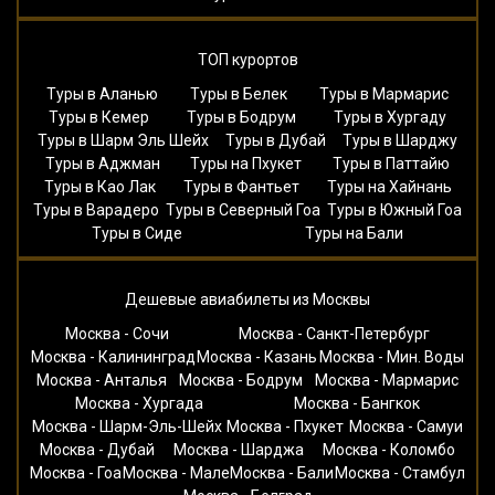
ТОП курортов
Туры в Аланью
Туры в Белек
Туры в Мармарис
Туры в Кемер
Туры в Бодрум
Туры в Хургаду
Туры в Шарм Эль Шейх
Туры в Дубай
Туры в Шарджу
Туры в Аджман
Туры на Пхукет
Туры в Паттайю
Туры в Као Лак
Туры в Фантьет
Туры на Хайнань
Туры в Варадеро
Туры в Северный Гоа
Туры в Южный Гоа
Туры в Сиде
Туры на Бали
Дешевые авиабилеты из Москвы
Москва - Сочи
Москва - Санкт-Петербург
Москва - Калининград
Москва - Казань
Москва - Мин. Воды
Москва - Анталья
Москва - Бодрум
Москва - Мармарис
Москва - Хургада
Москва - Бангкок
Москва - Шарм-Эль-Шейх
Москва - Пхукет
Москва - Самуи
Москва - Дубай
Москва - Шарджа
Москва - Коломбо
Москва - Гоа
Москва - Мале
Москва - Бали
Москва - Стамбул