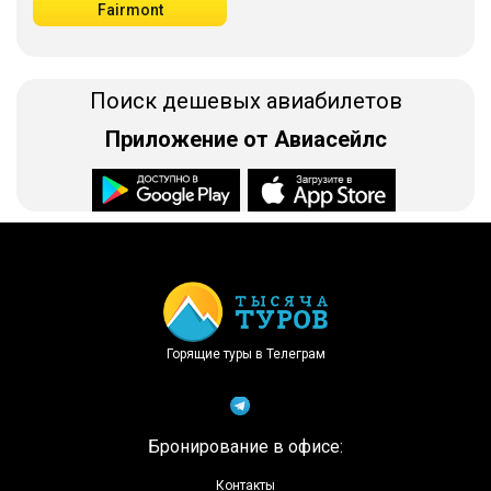
Fairmont
Поиск дешевых авиабилетов
Приложение от Авиасейлс
Доступно в
Загрузите в
Горящие туры в Телеграм
Бронирование в офисе:
Контакты