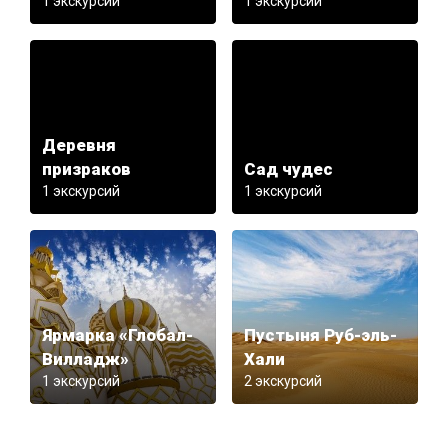
1 экскурсий
1 экскурсий
Деревня
призраков
Сад чудес
1 экскурсий
1 экскурсий
Ярмарка «Глобал-
Пустыня Руб-эль-
Вилладж»
Хали
1 экскурсий
2 экскурсий