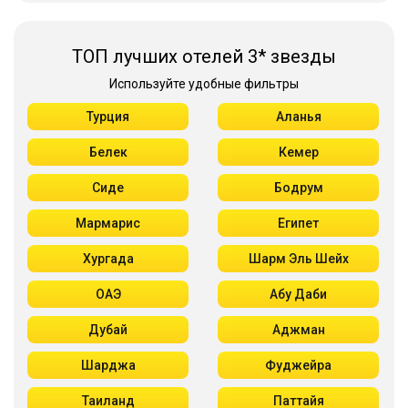
ТОП лучших отелей 3* звезды
Используйте удобные фильтры
Турция
Аланья
Белек
Кемер
Сиде
Бодрум
Мармарис
Египет
Хургада
Шарм Эль Шейх
ОАЭ
Абу Даби
Дубай
Аджман
Шарджа
Фуджейра
Таиланд
Паттайя