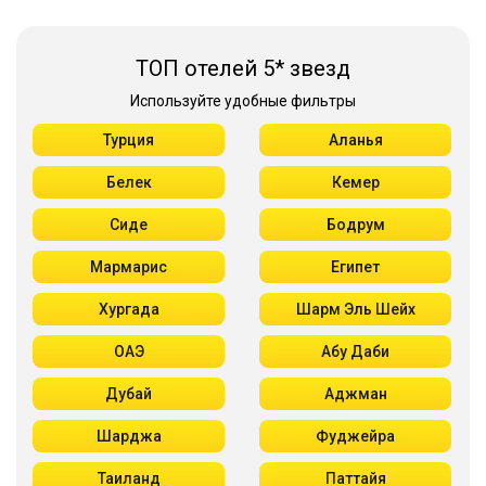
ТОП отелей 5* звезд
Используйте удобные фильтры
Турция
Аланья
Белек
Кемер
Сиде
Бодрум
Мармарис
Египет
Хургада
Шарм Эль Шейх
ОАЭ
Абу Даби
Дубай
Аджман
Шарджа
Фуджейра
Таиланд
Паттайя