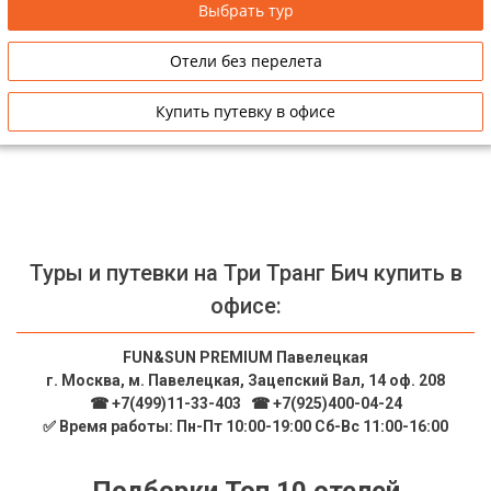
Выбрать тур
Сетевые отели Таиланда
Отели без перелета
Сетевые отели Шри Ланки
Купить путевку в офисе
Сетевые отели Вьетнама
Сетевые отели Мальдив
Сетевые отели Бали
Туры и путевки на Три Транг Бич купить в
офисе:
Сетевые отели Сейшел
Сетевые отели Маврикия
FUN&SUN PREMIUM Павелецкая
г. Москва, м. Павелецкая, Зацепский Вал, 14 оф. 208
☎ +7(499)11-33-403
|
☎ +7(925)400-04-24
✅ Время работы: Пн-Пт 10:00-19:00 Сб-Вс 11:00-16:00