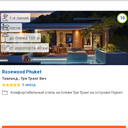
ТОП 10 лучших отелей 5*
1-я линия
10
ТОП 10 недорогих отелей
песок
5*
до пляжа 100 м
Лучшие отели 4* звезды
от аэропорта 40 км
Недорогие отели 4*
звезды
Лучшие отели 3* звезды
Rosewood Phuket
Таиланд , Три Транг Бич
Недорогие отели 3*
5 звёзд
звезды
Комфортабельный отель на пляже Три Транг на острове Пхукет.
Сетевые отели Турции
Сетевые отели Египта
Сетевые отели ОАЭ