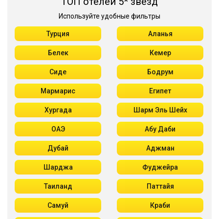
ТОП отелей 5* звезд
Используйте удобные фильтры
Турция
Аланья
Белек
Кемер
Сиде
Бодрум
Мармарис
Египет
Хургада
Шарм Эль Шейх
ОАЭ
Абу Даби
Дубай
Аджман
Шарджа
Фуджейра
Таиланд
Паттайя
Самуй
Краби