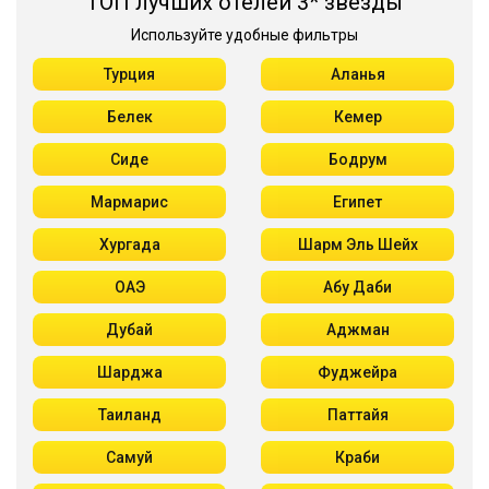
ТОП лучших отелей 3* звезды
Используйте удобные фильтры
Турция
Аланья
Белек
Кемер
Сиде
Бодрум
Мармарис
Египет
Хургада
Шарм Эль Шейх
ОАЭ
Абу Даби
Дубай
Аджман
Шарджа
Фуджейра
Таиланд
Паттайя
Самуй
Краби