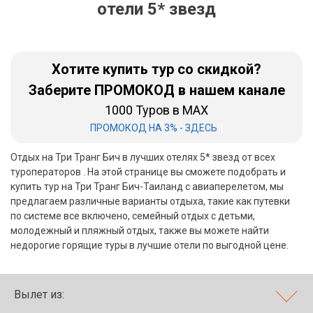
отели 5* звезд
Бали
Вьетнам
Хотите купить тур со скидкой?
Хайнань
Заберите ПРОМОКОД в нашем канале
1000 Туров в MAX
Северный Гоа
|
ПРОМОКОД НА 3% - ЗДЕСЬ
Южный Гоа
Отдых на Три Транг Бич в лучших отелях 5* звезд от всех
Занзибар
туроператоров . На этой странице вы сможете подобрать и
купить тур на Три Транг Бич-Таиланд с авиаперелетом, мы
Абхазия
предлагаем различные варианты отдыха, такие как путевки
по системе все включено, семейный отдых с детьми,
Большой Сочи
молодежный и пляжный отдых, также вы можете найти
недорогие горящие туры в лучшие отели по выгодной цене.
Кав Мин Воды
Экскурсионные туры
Вылет из:
VIP отели 5 звезд