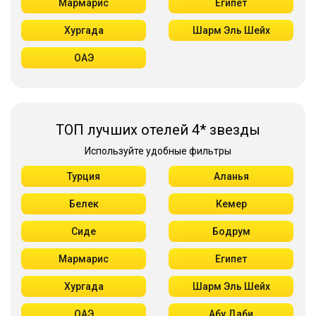
Мармарис
Египет
Хургада
Шарм Эль Шейх
ОАЭ
ТОП лучших отелей 4* звезды
Используйте удобные фильтры
Турция
Аланья
Белек
Кемер
Сиде
Бодрум
Мармарис
Египет
Хургада
Шарм Эль Шейх
ОАЭ
Абу Даби