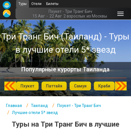
Туры
Отели
Билеты
Главная
Пхукет - Три Транг Бич
15 Авг
-
22 Авг
2 взрослых
из Москвы
Таиланд- Курорты
Три Транг Бич (Таиланд) - Туры
Офис г. Москва
в лучшие отели 5* звезд
Помощь
Подборки отелей
Популярные курорты Таиланда
Турция
Таиланд
аХин
Пхукет
Паттайя
Самуи
Краби
Као
ОАЭ
Главная
Таиланд
Пхукет - Три Транг Бич
Египет
Лучшие отели 5* звезд
Куба
Туры на Три Транг Бич в лучшие
Шри Ланка