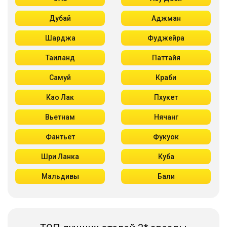
Дубай
Аджман
Шарджа
Фуджейра
Таиланд
Паттайя
Самуй
Краби
Као Лак
Пхукет
Вьетнам
Нячанг
Фантьет
Фукуок
Шри Ланка
Куба
Мальдивы
Бали