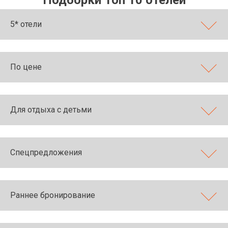
Подборки Топ 10 отелей
5* отели
По цене
Для отдыха с детьми
Спецпредложения
Раннее бронирование