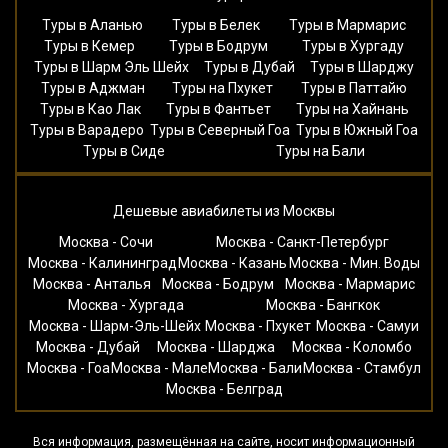
Туры в Аланью
Туры в Белек
Туры в Мармарис
Туры в Кемер
Туры в Бодрум
Туры в Хургаду
Туры в Шарм Эль Шейх
Туры в Дубай
Туры в Шарджу
Туры в Аджман
Туры на Пхукет
Туры в Паттайю
Туры в Као Лак
Туры в Фантьет
Туры на Хайнань
Туры в Варадеро
Туры в Северный Гоа
Туры в Южный Гоа
Туры в Сиде
Туры на Бали
Дешевые авиабилеты из Москвы
Москва - Сочи
Москва - Санкт-Петербург
Москва - Калининград
Москва - Казань
Москва - Мин. Воды
Москва - Анталья
Москва - Бодрум
Москва - Мармарис
Москва - Хургада
Москва - Бангкок
Москва - Шарм-Эль-Шейх
Москва - Пхукет
Москва - Самуи
Москва - Дубай
Москва - Шарджа
Москва - Коломбо
Москва - Гоа
Москва - Мале
Москва - Бали
Москва - Стамбул
Москва - Белград
Вся информация, размещённая на сайте, носит информационный