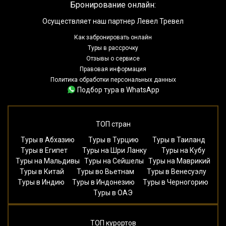
Бронирование онлайн:
Осуществляет наш партнер Левел Тревел
Как забронировать онлайн
Туры в рассрочку
Отзывы о сервисе
Правовая информация
Политика обработки персональных данных
Подбор тура в WhatsApp
ТОП стран
Туры в Абхазию
Туры в Турцию
Туры в Таиланд
Туры в Египет
Туры на Шри Ланку
Туры на Кубу
Туры на Мальдивы
Туры на Сейшелы
Туры на Маврикий
Туры в Китай
Туры во Вьетнам
Туры в Венесуэлу
Туры в Индию
Туры в Индонезию
Туры в Черногорию
Туры в ОАЭ
ТОП курортов