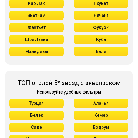
Као Лак
Пхукет
Вьетнам
Нячанг
Фантьет
Фукуок
Шри Ланка
Куба
Мальдивы
Бали
ТОП отелей 5* звезд с аквапарком
Используйте удобные фильтры
Турция
Аланья
Белек
Кемер
Сиде
Бодрум